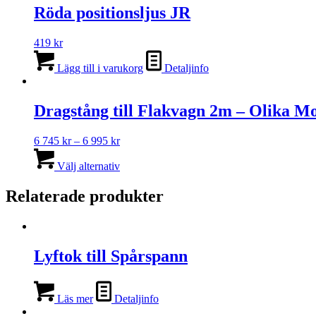
Röda positionsljus JR
419
kr
Lägg till i varukorg
Detaljinfo
Dragstång till Flakvagn 2m – Olika Mo
Prisintervall:
6 745
kr
–
6 995
kr
6
Den
745 kr
här
Välj alternativ
till
produkten
6
har
Relaterade produkter
995 kr
flera
varianter.
De
olika
Lyftok till Spårspann
alternativen
kan
väljas
på
Läs mer
Detaljinfo
produktsidan