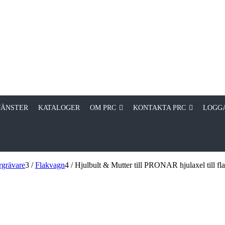
JÄNSTER
KATALOGER
OM PRC
KONTAKTA PRC
LOGGA
rgrävare
3
/
Flakvagn
4
/
Hjulbult & Mutter till PRONAR hjulaxel till f