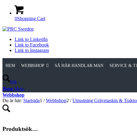
0
Shopping Cart
Link to LinkedIn
Link to Facebook
Link to Instagram
HEM
WEBBSHOP
SÅ HÄR HANDLAR MAN
SERVICE & T
Sök
Menu
Menu
Webbshop
Du är här:
Startsida
1
/
Webbshop
2
/
Utrustning Grävmaskin & Trakto
Produktsök…