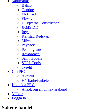
Varumärke
Bahco
Cembre
Elektro-Thermit
Flexovit
Husqvarna Construction
JRMS DK
Irega
Karlstad Redskap
Milwaukee
Payback
Peddinghaus
Rotabroach
Saint-Gobain
STEL Tools
Tyrolit
Om PRC
Aktuellt
Hållbarhetsarbete
Kontakta PRC
Ansök om att bli fakturakund
Villkor
Logga in
Säker e-handel