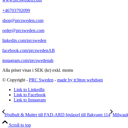
+46703792099
shop@prcsweden.com
order@prcsweden.com
linkedin.com/prcsweden
facebook.com/prcswedenAB
instagram.com/prcswedenab
Alla priser visas i SEK (kr) exkl. moms
© Copyright -
PRC Sweden
-
made by tr3tton webdsgn
Link to LinkedIn
Link to Facebook
Link to Instagram
Hjulbult & Mutter till FAD-ARD hjulaxel till flakvagn 114
Milwauk
Scroll to top