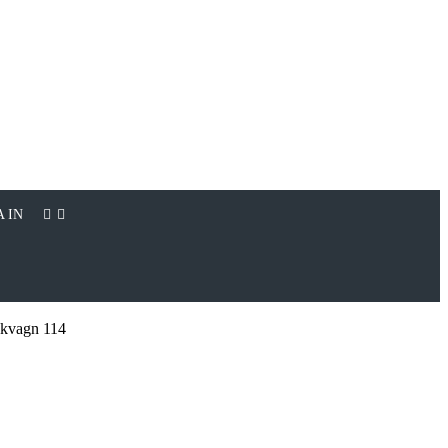
 IN
lakvagn 114