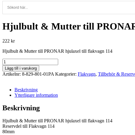
Hjulbult & Mutter till PRONAR 
222
kr
Hjulbult & Mutter till PRONAR hjulaxel till flakvagn 114
Hjulbult
&
Lägg till i varukorg
Mutter
Artikelnr:
8-829-801-01PA
Kategorier:
Flakvagn
,
Tillbehör & Reserv
till
PRONAR
hjulaxel
Beskrivning
till
Ytterligare information
flakvagn
114
Beskrivning
mängd
Hjulbult & Mutter till PRONAR hjulaxel till flakvagn 114
Reservdel till Flakvagn 114
80mm