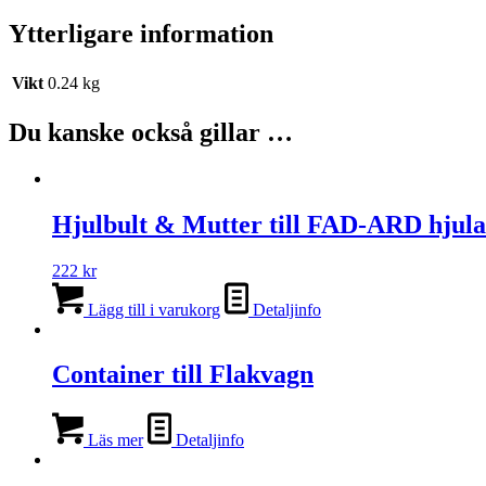
Ytterligare information
Vikt
0.24 kg
Du kanske också gillar …
Hjulbult & Mutter till FAD-ARD hjulax
222
kr
Lägg till i varukorg
Detaljinfo
Container till Flakvagn
Läs mer
Detaljinfo