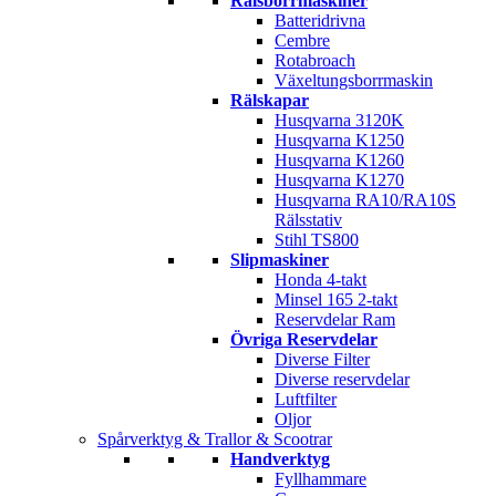
Rälsborrmaskiner
Batteridrivna
Cembre
Rotabroach
Växeltungsborrmaskin
Rälskapar
Husqvarna 3120K
Husqvarna K1250
Husqvarna K1260
Husqvarna K1270
Husqvarna RA10/RA10S
Rälsstativ
Stihl TS800
Slipmaskiner
Honda 4-takt
Minsel 165 2-takt
Reservdelar Ram
Övriga Reservdelar
Diverse Filter
Diverse reservdelar
Luftfilter
Oljor
Spårverktyg & Trallor & Scootrar
Handverktyg
Fyllhammare