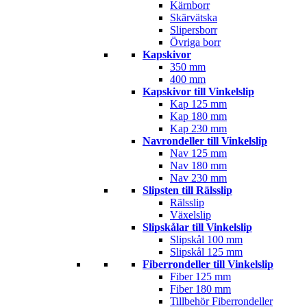
Kärnborr
Skärvätska
Slipersborr
Övriga borr
Kapskivor
350 mm
400 mm
Kapskivor till Vinkelslip
Kap 125 mm
Kap 180 mm
Kap 230 mm
Navrondeller till Vinkelslip
Nav 125 mm
Nav 180 mm
Nav 230 mm
Slipsten till Rälsslip
Rälsslip
Växelslip
Slipskålar till Vinkelslip
Slipskål 100 mm
Slipskål 125 mm
Fiberrondeller till Vinkelslip
Fiber 125 mm
Fiber 180 mm
Tillbehör Fiberrondeller