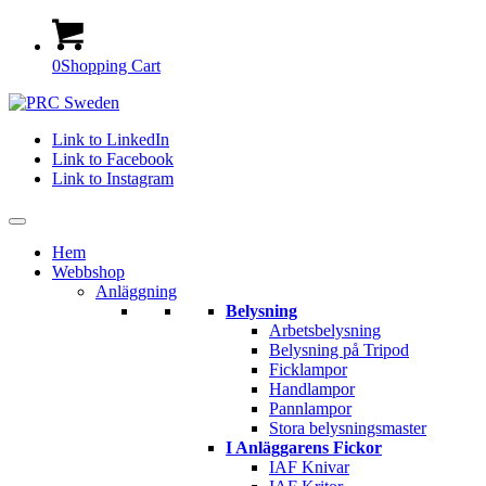
0
Shopping Cart
Link to LinkedIn
Link to Facebook
Link to Instagram
Hem
Webbshop
Anläggning
Belysning
Arbetsbelysning
Belysning på Tripod
Ficklampor
Handlampor
Pannlampor
Stora belysningsmaster
I Anläggarens Fickor
IAF Knivar