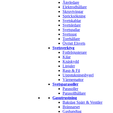
Återledare
Elektrodhållare
Skruvtvingar
Spricksökning
Svetskablar
Svetsledare
Svetspallar
Svetssug
Torrhållare
Övrigt Elsvets
Svetsverktyg
Fotfelsjusterare
Kilar
Knäskydd
Linjaler
Rasp & Fil
Uppstukningsbygel
Värmemattor
Svetsparasoller
Parasoller
Parasollhållare
Gasutrustning
Bakslag Spärr & Ventiler
Brännarset
Gashandtag