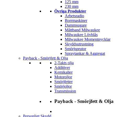
125 mm
230 mm
Övriga Produkter
Arbetsradio
Borrmaskiner
Dammsugare
Måttband Milwaukee
Milwaukee Lövblås
Milwaukee Momentnycklar
Skyddsutrustning
Smörjsprutor
Spraytankar & Aggregat
Payback - Smörjfett & Olja
2-Takts olja
Additiver
Kemikalier
Motoroljor
Smörjfetter
Smörjoljor
Transmission
Payback - Smörjfett & Olja
Personligt Skydd