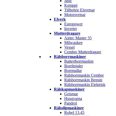
Jasic
Kemppi
Tillbehör Elsvetsar
Motorsvetsar
Elverk
Europower
Inverter
Mutterdragare
Airtec Master 35
Milwaukee
Vessel
Cembre Mutterdragare
Rälsborrmaskiner
Batteriborrmaskin
Borrlinjaler
Borrmallar
Rälsborrmaskin Cembre
Rälsborrmaskin Bensin
Rälsborrmaskin Elektrisk
Rälskapmaskiner
Geismar
Husqvarna
Pandrol
Rälsslipmaskiner
Robel 13.45