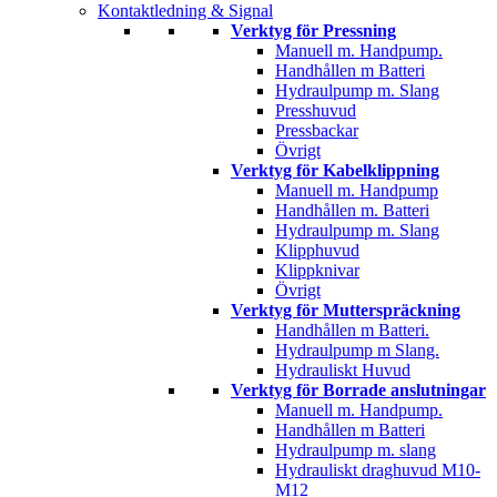
Kontaktledning & Signal
Verktyg för Pressning
Manuell m. Handpump.
Handhållen m Batteri
Hydraulpump m. Slang
Presshuvud
Pressbackar
Övrigt
Verktyg för Kabelklippning
Manuell m. Handpump
Handhållen m. Batteri
Hydraulpump m. Slang
Klipphuvud
Klippknivar
Övrigt
Verktyg för Mutterspräckning
Handhållen m Batteri.
Hydraulpump m Slang.
Hydrauliskt Huvud
Verktyg för Borrade anslutningar
Manuell m. Handpump.
Handhållen m Batteri
Hydraulpump m. slang
Hydrauliskt draghuvud M10-
M12