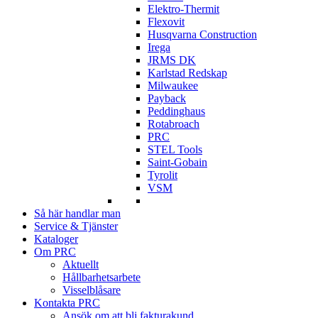
Elektro-Thermit
Flexovit
Husqvarna Construction
Irega
JRMS DK
Karlstad Redskap
Milwaukee
Payback
Peddinghaus
Rotabroach
PRC
STEL Tools
Saint-Gobain
Tyrolit
VSM
Så här handlar man
Service & Tjänster
Kataloger
Om PRC
Aktuellt
Hållbarhetsarbete
Visselblåsare
Kontakta PRC
Ansök om att bli fakturakund