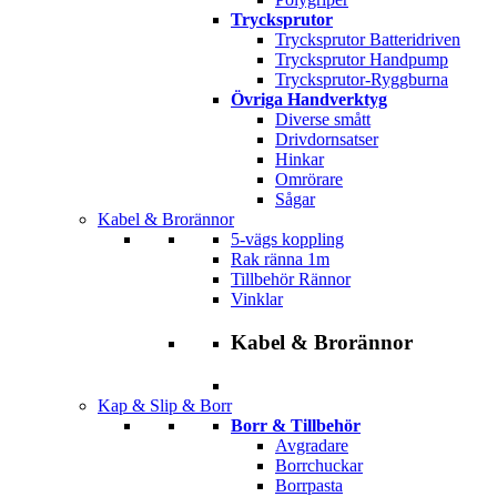
Trycksprutor
Trycksprutor Batteridriven
Trycksprutor Handpump
Trycksprutor-Ryggburna
Övriga Handverktyg
Diverse smått
Drivdornsatser
Hinkar
Omrörare
Sågar
Kabel & Brorännor
5-vägs koppling
Rak ränna 1m
Tillbehör Rännor
Vinklar
Kabel & Brorännor
Kap & Slip & Borr
Borr & Tillbehör
Avgradare
Borrchuckar
Borrpasta