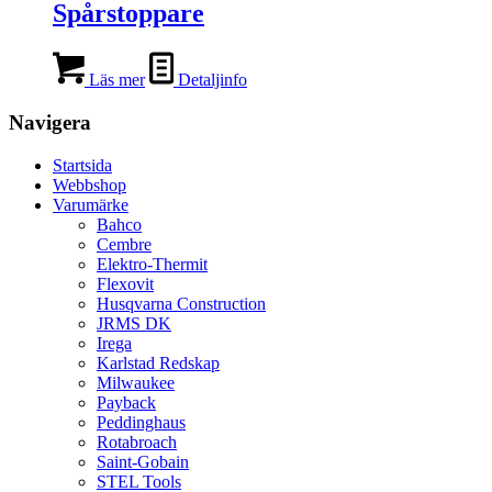
Spårstoppare
Läs mer
Detaljinfo
Navigera
Startsida
Webbshop
Varumärke
Bahco
Cembre
Elektro-Thermit
Flexovit
Husqvarna Construction
JRMS DK
Irega
Karlstad Redskap
Milwaukee
Payback
Peddinghaus
Rotabroach
Saint-Gobain
STEL Tools