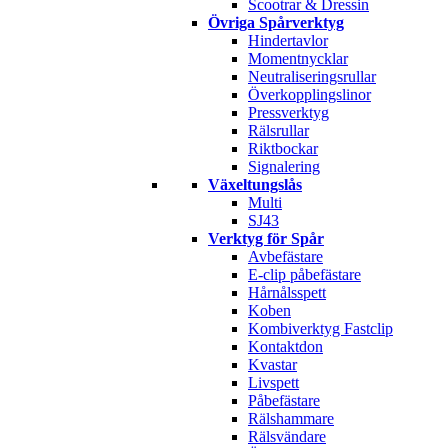
Scootrar & Dressin
Övriga Spårverktyg
Hindertavlor
Momentnycklar
Neutraliseringsrullar
Överkopplingslinor
Pressverktyg
Rälsrullar
Riktbockar
Signalering
Växeltungslås
Multi
SJ43
Verktyg för Spår
Avbefästare
E-clip påbefästare
Hårnålsspett
Koben
Kombiverktyg Fastclip
Kontaktdon
Kvastar
Livspett
Påbefästare
Rälshammare
Rälsvändare