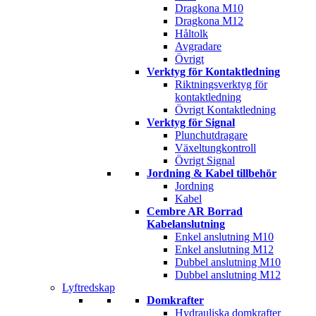
Dragkona M10
Dragkona M12
Håltolk
Avgradare
Övrigt
Verktyg för Kontaktledning
Riktningsverktyg för
kontaktledning
Övrigt Kontaktledning
Verktyg för Signal
Plunchutdragare
Växeltungkontroll
Övrigt Signal
Jordning & Kabel tillbehör
Jordning
Kabel
Cembre AR Borrad
Kabelanslutning
Enkel anslutning M10
Enkel anslutning M12
Dubbel anslutning M10
Dubbel anslutning M12
Lyftredskap
Domkrafter
Hydrauliska domkrafter