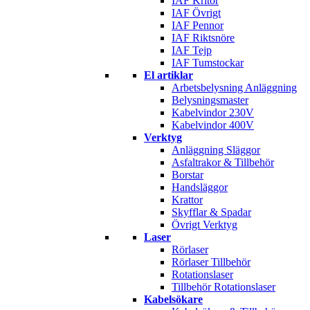
IAF Kritor
IAF Övrigt
IAF Pennor
IAF Riktsnöre
IAF Tejp
IAF Tumstockar
El artiklar
Arbetsbelysning Anläggning
Belysningsmaster
Kabelvindor 230V
Kabelvindor 400V
Verktyg
Anläggning Släggor
Asfaltrakor & Tillbehör
Borstar
Handsläggor
Krattor
Skyfflar & Spadar
Övrigt Verktyg
Laser
Rörlaser
Rörlaser Tillbehör
Rotationslaser
Tillbehör Rotationslaser
Kabelsökare