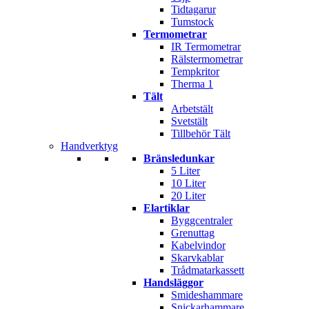
Tidtagarur
Tumstock
Termometrar
IR Termometrar
Rälstermometrar
Tempkritor
Therma 1
Tält
Arbetstält
Svetstält
Tillbehör Tält
Handverktyg
Bränsledunkar
5 Liter
10 Liter
20 Liter
Elartiklar
Byggcentraler
Grenuttag
Kabelvindor
Skarvkablar
Trådmatarkassett
Handsläggor
Smideshammare
Snickarhammare