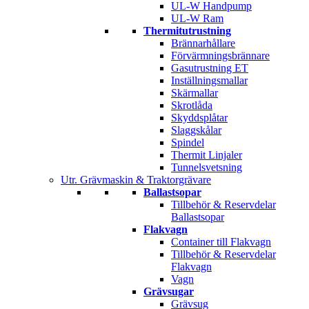
UL-W Handpump
UL-W Ram
Thermitutrustning
Brännarhållare
Förvärmningsbrännare
Gasutrustning ET
Inställningsmallar
Skärmallar
Skrotlåda
Skyddsplåtar
Slaggskålar
Spindel
Thermit Linjaler
Tunnelsvetsning
Utr. Grävmaskin & Traktorgrävare
Ballastsopar
Tillbehör & Reservdelar
Ballastsopar
Flakvagn
Container till Flakvagn
Tillbehör & Reservdelar
Flakvagn
Vagn
Grävsugar
Grävsug