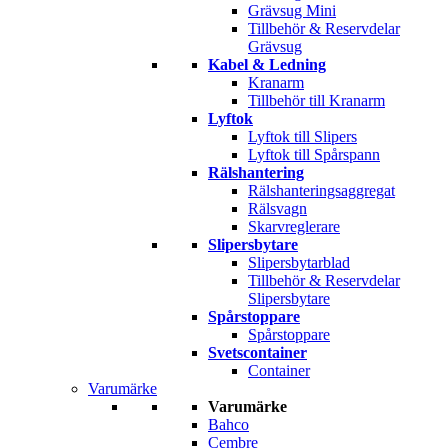
Grävsug Mini
Tillbehör & Reservdelar
Grävsug
Kabel & Ledning
Kranarm
Tillbehör till Kranarm
Lyftok
Lyftok till Slipers
Lyftok till Spårspann
Rälshantering
Rälshanteringsaggregat
Rälsvagn
Skarvreglerare
Slipersbytare
Slipersbytarblad
Tillbehör & Reservdelar
Slipersbytare
Spårstoppare
Spårstoppare
Svetscontainer
Container
Varumärke
Varumärke
Bahco
Cembre