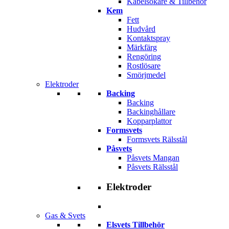
Kabelsökare & Tillbehör
Kem
Fett
Hudvård
Kontaktspray
Märkfärg
Rengöring
Rostlösare
Smörjmedel
Elektroder
Backing
Backing
Backinghållare
Kopparplattor
Formsvets
Formsvets Rälsstål
Påsvets
Påsvets Mangan
Påsvets Rälsstål
Elektroder
Gas & Svets
Elsvets Tillbehör