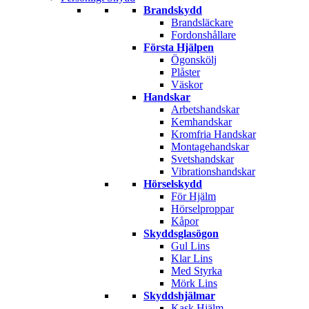
Brandskydd
Brandsläckare
Fordonshållare
Första Hjälpen
Ögonskölj
Plåster
Väskor
Handskar
Arbetshandskar
Kemhandskar
Kromfria Handskar
Montagehandskar
Svetshandskar
Vibrationshandskar
Hörselskydd
För Hjälm
Hörselproppar
Kåpor
Skyddsglasögon
Gul Lins
Klar Lins
Med Styrka
Mörk Lins
Skyddshjälmar
Kask Hjälm