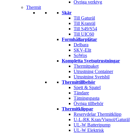
Övriga verktyg
Thermit
Skär
Till Gaturäl
Till Kranräl
Till S49/S54
Till UIC60
Formhållarplåtar
Delbara
SKV-Elit
SoWos
Kompletta Svetsutrustningar
Thermitpaket
Utrustning Container
Utrustning Svetsbil
Thermittillbehör
Spett & Spatel
Tändare
Tätningspasta
Övriga tillbehör
Thermitklippar
Reservdelar Thermitklipp
U-L-RK Kran/Vignol/Gaturäl
UL-W Batteripump
UL-W Elektrisk