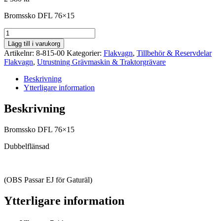
Bromssko DFL 76×15
Bromssko
DFL
Lägg till i varukorg
76x15
Artikelnr:
8-815-00
Kategorier:
Flakvagn
,
Tillbehör & Reservdelar
mängd
Flakvagn
,
Utrustning Grävmaskin & Traktorgrävare
Beskrivning
Ytterligare information
Beskrivning
Bromssko DFL 76×15
Dubbelflänsad
(OBS Passar EJ för Gaturäl)
Ytterligare information