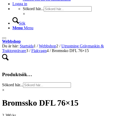
Logga in
Sökord här...
×
Sök
Menu
Menu
Webbshop
Du är här:
Startsida
1
/
Webbshop
2
/
Utrustning Grävmaskin &
Traktorgrävare
3
/
Flakvagn
4
/
Bromssko DFL 76×15
Produktsök…
Sökord här...
×
Bromssko DFL 76×15
2 380
kr