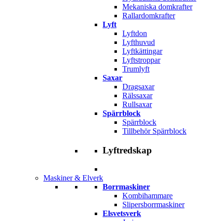
Mekaniska domkrafter
Rallardomkrafter
Lyft
Lyftdon
Lyfthuvud
Lyftkättingar
Lyftstroppar
Trumlyft
Saxar
Dragsaxar
Rälssaxar
Rullsaxar
Spärrblock
Spärrblock
Tillbehör Spärrblock
Lyftredskap
Maskiner & Elverk
Borrmaskiner
Kombihammare
Slipersborrmaskiner
Elsvetsverk