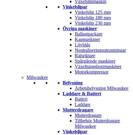
Växelslipmaskin
Vinkelslipar
Vinkelslip 125 mm
Vinkelslip 180 mm
Vinkelslip 230 mm
Övriga maskiner
Ballastpackare
Kapmaskiner
Lövblås
Neutraliseringsutrustningar
Rälsriktare
Spårgående maskiner
Växeltungsborrmaskiner
Motorkompressor
Milwaukee
Belysning
Arbetsbelysning Milwaukee
Laddare & Batteri
Batteri
Laddare
Mutterdragare
Mutterdragare
Tillbehör Mutterdragare
Milwaukee
Vinkelslipar