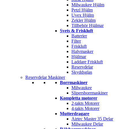
Milwaukee Hjälm
Petzl Hjälm
Uvex Hjälm
Zekler Hjälm
Tillbehör Hjälmar
Svets & Friskluft
Batterier
Filter
Friskluft
Halvmasker
Hjälmar
Laddare Friskluft
Reservdelar
Skyddsglas
Reservdelar Maskiner
Borrmaskiner
Milwaukee
Slipersborrmaskiner
Kompletta motorer
2-takts Motorer
4-takts Motorer
Mutterdragare
Airtec Master 35 Delar
Milwaukee Delar