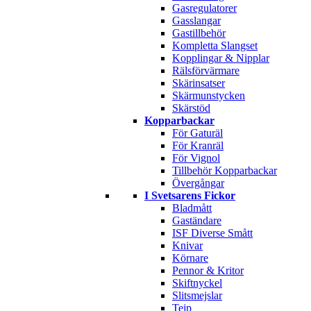
Gasregulatorer
Gasslangar
Gastillbehör
Kompletta Slangset
Kopplingar & Nipplar
Rälsförvärmare
Skärinsatser
Skärmunstycken
Skärstöd
Kopparbackar
För Gaturäl
För Kranräl
För Vignol
Tillbehör Kopparbackar
Övergångar
I Svetsarens Fickor
Bladmått
Gaständare
ISF Diverse Smått
Knivar
Körnare
Pennor & Kritor
Skiftnyckel
Slitsmejslar
Tejp