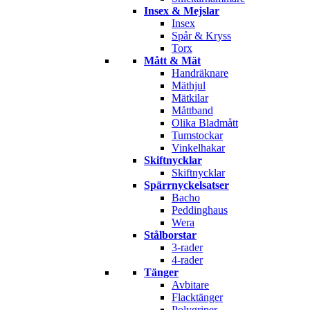
Insex & Mejslar
Insex
Spår & Kryss
Torx
Mått & Mät
Handräknare
Mäthjul
Mätkilar
Måttband
Olika Bladmått
Tumstockar
Vinkelhakar
Skiftnycklar
Skiftnycklar
Spärrnyckelsatser
Bacho
Peddinghaus
Wera
Stålborstar
3-rader
4-rader
Tänger
Avbitare
Flacktänger
Polygriper