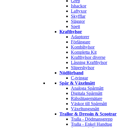
Grep
Ishackor
Laftyxor
Skyfflar
Släggor
Spett
Krafthylsor
Adaptorer
Förlängare
Kombihylsor
Kompletta Kit
Krafthylsor diverse
Låsning Krafthylsor
Slipershylsor
Nödförband
C-tvingar
Spår & Växelmått
Analoga Spårmått
Digitala Spårmått
Rälsslitagemätare
Väskor till Spårmått
Växeltungsmått
Trallor & Dressin & Scootrar
Tralla - Dödmansgrepp
Tralla - Enkel Handtag