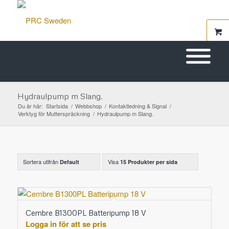
Hydraulpump m Slang.
Du är här:
Startsida
/
Webbshop
/
Kontaktledning & Signal
/
Verktyg för Mutterspräckning
/
Hydraulpump m Slang.
Sortera utifrån
Visa
Default
15 Produkter per sida
Cembre B1300PL Batteripump 18 V
Logga in för att se pris