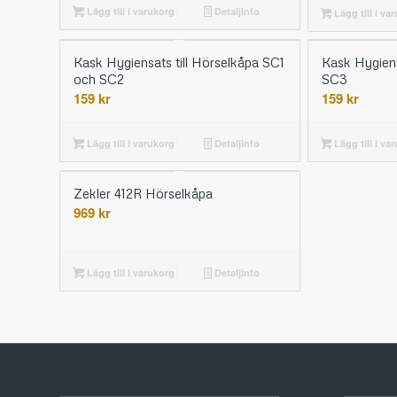
Lägg till i varukorg
Detaljinfo
Lägg till i va
Kask Hygiensats till Hörselkåpa SC1
Kask Hygiens
och SC2
SC3
159
kr
159
kr
Lägg till i varukorg
Detaljinfo
Lägg till i va
Zekler 412R Hörselkåpa
969
kr
Lägg till i varukorg
Detaljinfo