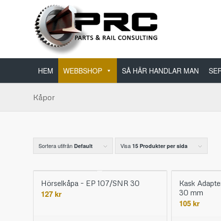
HEM
WEBBSHOP
SÅ HÄR HANDLAR MAN
SER
Kåpor
Sortera utifrån
Visa
Default
15 Produkter per sida
Hörselkåpa – EP 107/SNR 30
Kask Adapte
30 mm
127
kr
105
kr