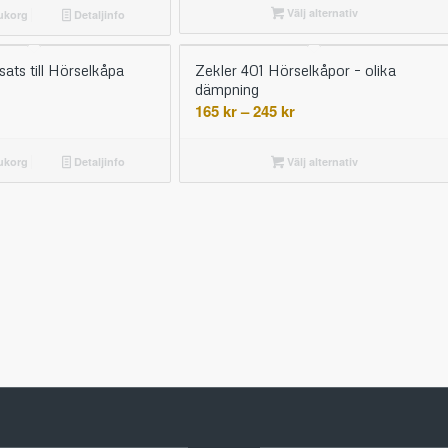
Välj alternativ
665 kr
rukorg
Detaljinfo
ats till Hörselkåpa
Zekler 401 Hörselkåpor – olika
dämpning
Prisintervall:
165
kr
–
245
kr
165 kr
till
rukorg
Detaljinfo
Välj alternativ
245 kr