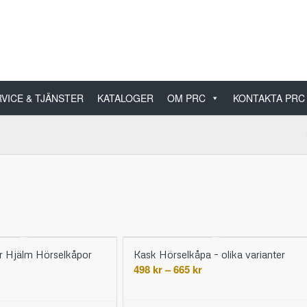
VICE & TJÄNSTER
KATALOGER
OM PRC
KONTAKTA PRC
r Hjälm Hörselkåpor
Kask Hörselkåpa – olika varianter
Prisintervall:
498
kr
–
665
kr
498 kr
till