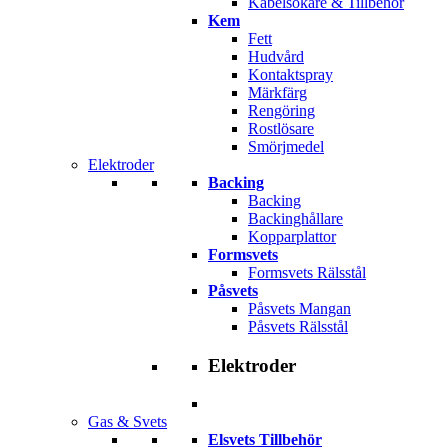
Kabelsökare & Tillbehör
Kem
Fett
Hudvård
Kontaktspray
Märkfärg
Rengöring
Rostlösare
Smörjmedel
Elektroder
Backing
Backing
Backinghållare
Kopparplattor
Formsvets
Formsvets Rälsstål
Påsvets
Påsvets Mangan
Påsvets Rälsstål
Elektroder
Gas & Svets
Elsvets Tillbehör