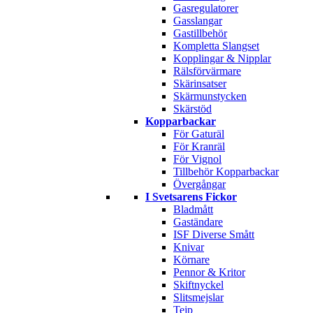
Gasregulatorer
Gasslangar
Gastillbehör
Kompletta Slangset
Kopplingar & Nipplar
Rälsförvärmare
Skärinsatser
Skärmunstycken
Skärstöd
Kopparbackar
För Gaturäl
För Kranräl
För Vignol
Tillbehör Kopparbackar
Övergångar
I Svetsarens Fickor
Bladmått
Gaständare
ISF Diverse Smått
Knivar
Körnare
Pennor & Kritor
Skiftnyckel
Slitsmejslar
Tejp