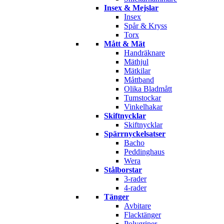
Insex & Mejslar
Insex
Spår & Kryss
Torx
Mått & Mät
Handräknare
Mäthjul
Mätkilar
Måttband
Olika Bladmått
Tumstockar
Vinkelhakar
Skiftnycklar
Skiftnycklar
Spärrnyckelsatser
Bacho
Peddinghaus
Wera
Stålborstar
3-rader
4-rader
Tänger
Avbitare
Flacktänger
Polygriper