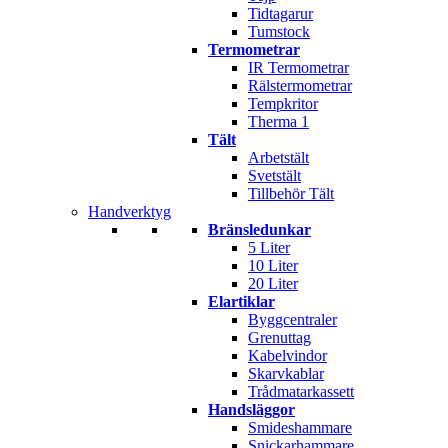
Tidtagarur
Tumstock
Termometrar
IR Termometrar
Rälstermometrar
Tempkritor
Therma 1
Tält
Arbetstält
Svetstält
Tillbehör Tält
Handverktyg
Bränsledunkar
5 Liter
10 Liter
20 Liter
Elartiklar
Byggcentraler
Grenuttag
Kabelvindor
Skarvkablar
Trådmatarkassett
Handsläggor
Smideshammare
Snickarhammare