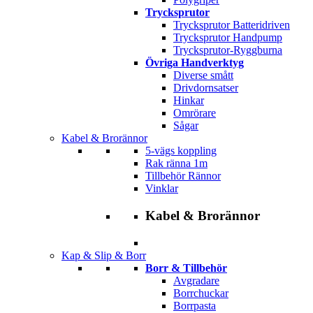
Trycksprutor
Trycksprutor Batteridriven
Trycksprutor Handpump
Trycksprutor-Ryggburna
Övriga Handverktyg
Diverse smått
Drivdornsatser
Hinkar
Omrörare
Sågar
Kabel & Brorännor
5-vägs koppling
Rak ränna 1m
Tillbehör Rännor
Vinklar
Kabel & Brorännor
Kap & Slip & Borr
Borr & Tillbehör
Avgradare
Borrchuckar
Borrpasta