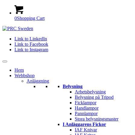
0
Shopping Cart
Link to LinkedIn
Link to Facebook
Link to Instagram
Hem
Webbshop
Anläggning
Belysning
Arbetsbelysning
Belysning på Tripod
Ficklampor
Handlampor
Pannlampor
Stora belysningsmaster
I Anläggarens Fickor
IAF Knivar