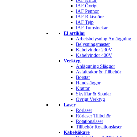
IAF Kritor
IAF Övrigt
IAF Pennor
IAF Riktsnöre
IAF Tejp
IAF Tumstockar
El artiklar
Arbetsbelysning Anläggning
Belysningsmaster
Kabelvindor 230V
Kabelvindor 400V
Verktyg
Anläggning Släggor
Asfaltrakor & Tillbehör
Borstar
Handsläggor
Krattor
Skyfflar & Spadar
Övrigt Verktyg
Laser
Rörlaser
Rörlaser Tillbehör
Rotationslaser
Tillbehör Rotationslaser
Kabelsökare