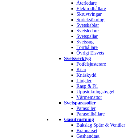
Återledare
Elektrodhållare
Skruvtvingar
Spricksökning
Svetskablar
Svetsledare
Svetspallar
Svetssug
Torrhållare
Övrigt Elsvets
Svetsverktyg
Fotfelsjusterare
Kilar
Knäskydd
Linjaler
Rasp & Fil
Uppstukningsbygel
Värmemattor
Svetsparasoller
Parasoller
Parasollhållare
Gasutrustning
Bakslag Spärr & Ventiler
Brännarset
Gashandtag