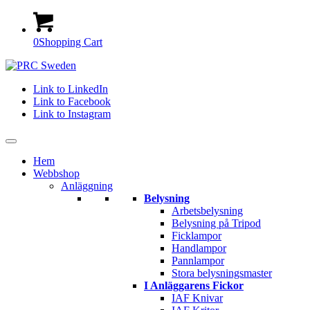
0
Shopping Cart
Link to LinkedIn
Link to Facebook
Link to Instagram
Hem
Webbshop
Anläggning
Belysning
Arbetsbelysning
Belysning på Tripod
Ficklampor
Handlampor
Pannlampor
Stora belysningsmaster
I Anläggarens Fickor
IAF Knivar