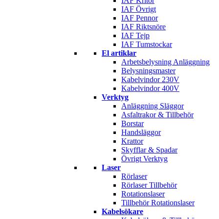
IAF Kritor
IAF Övrigt
IAF Pennor
IAF Riktsnöre
IAF Tejp
IAF Tumstockar
El artiklar
Arbetsbelysning Anläggning
Belysningsmaster
Kabelvindor 230V
Kabelvindor 400V
Verktyg
Anläggning Släggor
Asfaltrakor & Tillbehör
Borstar
Handsläggor
Krattor
Skyfflar & Spadar
Övrigt Verktyg
Laser
Rörlaser
Rörlaser Tillbehör
Rotationslaser
Tillbehör Rotationslaser
Kabelsökare