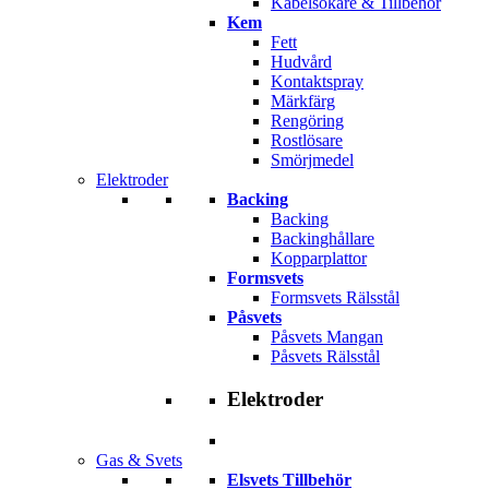
Kabelsökare & Tillbehör
Kem
Fett
Hudvård
Kontaktspray
Märkfärg
Rengöring
Rostlösare
Smörjmedel
Elektroder
Backing
Backing
Backinghållare
Kopparplattor
Formsvets
Formsvets Rälsstål
Påsvets
Påsvets Mangan
Påsvets Rälsstål
Elektroder
Gas & Svets
Elsvets Tillbehör