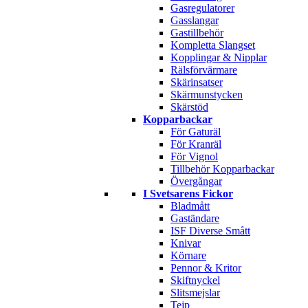
Gasregulatorer
Gasslangar
Gastillbehör
Kompletta Slangset
Kopplingar & Nipplar
Rälsförvärmare
Skärinsatser
Skärmunstycken
Skärstöd
Kopparbackar
För Gaturäl
För Kranräl
För Vignol
Tillbehör Kopparbackar
Övergångar
I Svetsarens Fickor
Bladmått
Gaständare
ISF Diverse Smått
Knivar
Körnare
Pennor & Kritor
Skiftnyckel
Slitsmejslar
Tejp