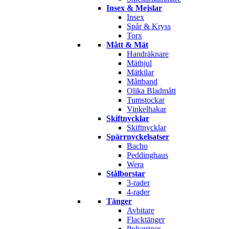
Insex & Mejslar
Insex
Spår & Kryss
Torx
Mått & Mät
Handräknare
Mäthjul
Mätkilar
Måttband
Olika Bladmått
Tumstockar
Vinkelhakar
Skiftnycklar
Skiftnycklar
Spärrnyckelsatser
Bacho
Peddinghaus
Wera
Stålborstar
3-rader
4-rader
Tänger
Avbitare
Flacktänger
Polygriper