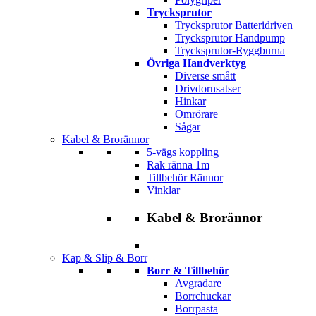
Trycksprutor
Trycksprutor Batteridriven
Trycksprutor Handpump
Trycksprutor-Ryggburna
Övriga Handverktyg
Diverse smått
Drivdornsatser
Hinkar
Omrörare
Sågar
Kabel & Brorännor
5-vägs koppling
Rak ränna 1m
Tillbehör Rännor
Vinklar
Kabel & Brorännor
Kap & Slip & Borr
Borr & Tillbehör
Avgradare
Borrchuckar
Borrpasta