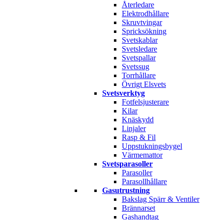
Återledare
Elektrodhållare
Skruvtvingar
Spricksökning
Svetskablar
Svetsledare
Svetspallar
Svetssug
Torrhållare
Övrigt Elsvets
Svetsverktyg
Fotfelsjusterare
Kilar
Knäskydd
Linjaler
Rasp & Fil
Uppstukningsbygel
Värmemattor
Svetsparasoller
Parasoller
Parasollhållare
Gasutrustning
Bakslag Spärr & Ventiler
Brännarset
Gashandtag