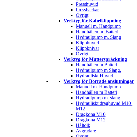
Presshuvud
Pressbackar
Övrigt
Verktyg för Kabelklippning
Manuell m. Handpump
Handhållen m. Batteri
Hydraulpump m. Slang
Klipphuvud
Klippknivar
Övrigt
Verktyg för Mutterspräckning
Handhållen m Batteri.
Hydraulpump m Slang.
Hydrauliskt Huvud
Verktyg för Borrade anslutningar
Manuell m. Handpump.
Handhållen m Batteri
Hydraulpump m. slang
Hydrauliskt draghuvud M10-
M12
Dragkona M10
Dragkona M12
Håltolk
Avgradare
Övrigt