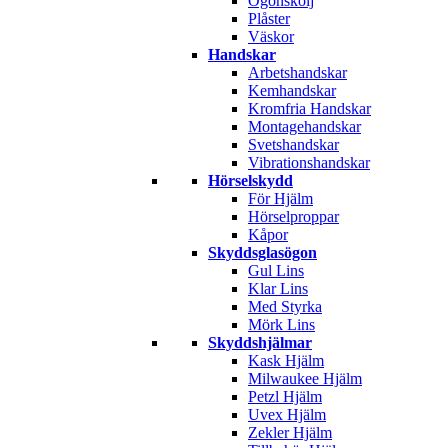
Ögonskölj
Plåster
Väskor
Handskar
Arbetshandskar
Kemhandskar
Kromfria Handskar
Montagehandskar
Svetshandskar
Vibrationshandskar
Hörselskydd
För Hjälm
Hörselproppar
Kåpor
Skyddsglasögon
Gul Lins
Klar Lins
Med Styrka
Mörk Lins
Skyddshjälmar
Kask Hjälm
Milwaukee Hjälm
Petzl Hjälm
Uvex Hjälm
Zekler Hjälm