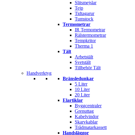
Slitsmejslar
Tejp
Tidtagarur
Tumstock
Termometrar
IR Termometrar
Rälstermometrar
Tempkritor
Therma 1
Tält
Arbetstält
Svetstält
Tillbehör Tält
Handverktyg
Bränsledunkar
5 Liter
10 Liter
20 Liter
Elartiklar
Byggcentraler
Grenuttag
Kabelvindor
Skarvkablar
Trådmatarkassett
Handsläggor