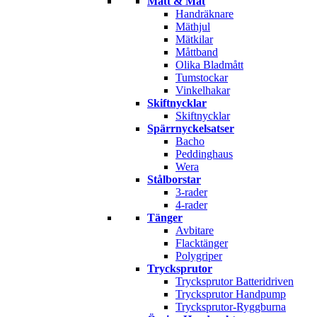
Mått & Mät
Handräknare
Mäthjul
Mätkilar
Måttband
Olika Bladmått
Tumstockar
Vinkelhakar
Skiftnycklar
Skiftnycklar
Spärrnyckelsatser
Bacho
Peddinghaus
Wera
Stålborstar
3-rader
4-rader
Tänger
Avbitare
Flacktänger
Polygriper
Trycksprutor
Trycksprutor Batteridriven
Trycksprutor Handpump
Trycksprutor-Ryggburna