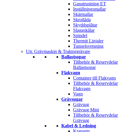
Gasutrustning ET
Inställningsmallar
Skärmallar
Skrotlåda
Skyddsplåtar
Slaggskålar
Spindel
Thermit Linjaler
Tunnelsvetsning
Utr. Grävmaskin & Traktorgrävare
Ballastsopar
Tillbehör & Reservdelar
Ballastsopar
Flakvagn
Container till Flakvagn
Tillbehör & Reservdelar
Flakvagn
Vagn
Grävsugar
Grävsug
Grävsug Mini
Tillbehör & Reservdelar
Grävsug
Kabel & Ledning
Kranarm