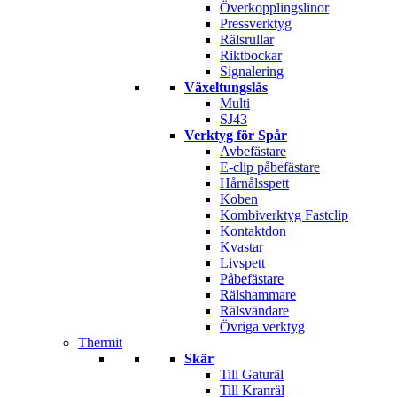
Överkopplingslinor
Pressverktyg
Rälsrullar
Riktbockar
Signalering
Växeltungslås
Multi
SJ43
Verktyg för Spår
Avbefästare
E-clip påbefästare
Hårnålsspett
Koben
Kombiverktyg Fastclip
Kontaktdon
Kvastar
Livspett
Påbefästare
Rälshammare
Rälsvändare
Övriga verktyg
Thermit
Skär
Till Gaturäl
Till Kranräl