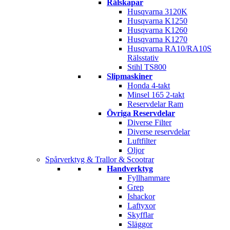
Rälskapar
Husqvarna 3120K
Husqvarna K1250
Husqvarna K1260
Husqvarna K1270
Husqvarna RA10/RA10S
Rälsstativ
Stihl TS800
Slipmaskiner
Honda 4-takt
Minsel 165 2-takt
Reservdelar Ram
Övriga Reservdelar
Diverse Filter
Diverse reservdelar
Luftfilter
Oljor
Spårverktyg & Trallor & Scootrar
Handverktyg
Fyllhammare
Grep
Ishackor
Laftyxor
Skyfflar
Släggor