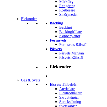
Märkfärg
Rengöring
Rostlösare
Smörjmedel
Elektroder
Backing
Backing
Backinghållare
Kopparplattor
Formsvets
Formsvets Rälsstål
Påsvets
Påsvets Mangan
Påsvets Rälsstål
Elektroder
Gas & Svets
Elsvets Tillbehör
Återledare
Elektrodhållare
Skruvtvingar
Spricksökning
Svetskablar