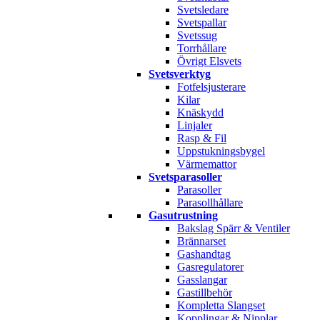
Svetsledare
Svetspallar
Svetssug
Torrhållare
Övrigt Elsvets
Svetsverktyg
Fotfelsjusterare
Kilar
Knäskydd
Linjaler
Rasp & Fil
Uppstukningsbygel
Värmemattor
Svetsparasoller
Parasoller
Parasollhållare
Gasutrustning
Bakslag Spärr & Ventiler
Brännarset
Gashandtag
Gasregulatorer
Gasslangar
Gastillbehör
Kompletta Slangset
Kopplingar & Nipplar