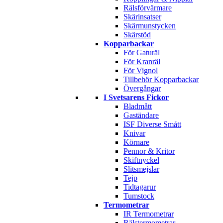
Rälsförvärmare
Skärinsatser
Skärmunstycken
Skärstöd
Kopparbackar
För Gaturäl
För Kranräl
För Vignol
Tillbehör Kopparbackar
Övergångar
I Svetsarens Fickor
Bladmått
Gaständare
ISF Diverse Smått
Knivar
Körnare
Pennor & Kritor
Skiftnyckel
Slitsmejslar
Tejp
Tidtagarur
Tumstock
Termometrar
IR Termometrar
Rälstermometrar