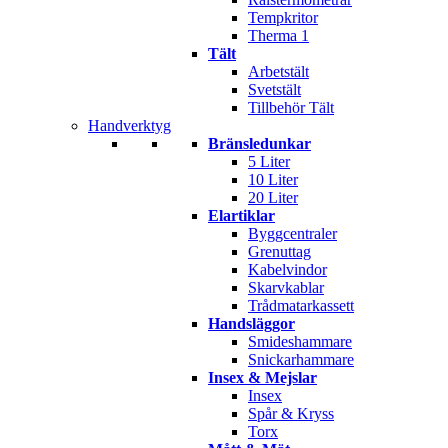
Tempkritor
Therma 1
Tält
Arbetstält
Svetstält
Tillbehör Tält
Handverktyg
Bränsledunkar
5 Liter
10 Liter
20 Liter
Elartiklar
Byggcentraler
Grenuttag
Kabelvindor
Skarvkablar
Trådmatarkassett
Handsläggor
Smideshammare
Snickarhammare
Insex & Mejslar
Insex
Spår & Kryss
Torx