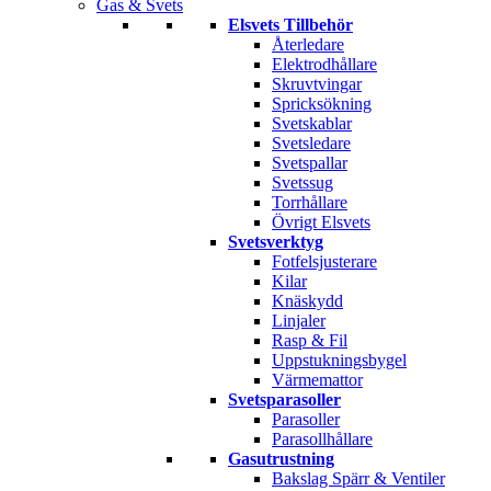
Gas & Svets
Elsvets Tillbehör
Återledare
Elektrodhållare
Skruvtvingar
Spricksökning
Svetskablar
Svetsledare
Svetspallar
Svetssug
Torrhållare
Övrigt Elsvets
Svetsverktyg
Fotfelsjusterare
Kilar
Knäskydd
Linjaler
Rasp & Fil
Uppstukningsbygel
Värmemattor
Svetsparasoller
Parasoller
Parasollhållare
Gasutrustning
Bakslag Spärr & Ventiler