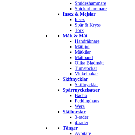
Smideshammare
Snickarhammare
Insex & Mejslar
Insex
Spår & Kryss
Torx
Mått & Mät
Handräknare
Mäthjul
Mätkilar
Måttband
Olika Bladmått
Tumstockar
Vinkelhakar
Skiftnycklar
Skiftnycklar
Spärrnyckelsatser
Bacho
Peddinghaus
Wera
Stålborstar
3-rader
4-rader
Tänger
Avbitare