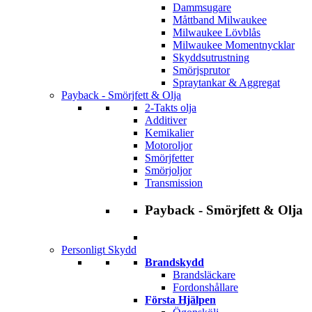
Dammsugare
Måttband Milwaukee
Milwaukee Lövblås
Milwaukee Momentnycklar
Skyddsutrustning
Smörjsprutor
Spraytankar & Aggregat
Payback - Smörjfett & Olja
2-Takts olja
Additiver
Kemikalier
Motoroljor
Smörjfetter
Smörjoljor
Transmission
Payback - Smörjfett & Olja
Personligt Skydd
Brandskydd
Brandsläckare
Fordonshållare
Första Hjälpen