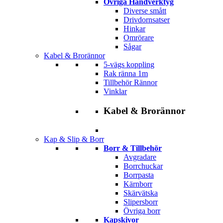
Övriga Handverktyg
Diverse smått
Drivdornsatser
Hinkar
Omrörare
Sågar
Kabel & Brorännor
5-vägs koppling
Rak ränna 1m
Tillbehör Rännor
Vinklar
Kabel & Brorännor
Kap & Slip & Borr
Borr & Tillbehör
Avgradare
Borrchuckar
Borrpasta
Kärnborr
Skärvätska
Slipersborr
Övriga borr
Kapskivor