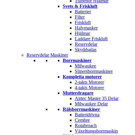
Tillbehör Hjälmar
Svets & Friskluft
Batterier
Filter
Friskluft
Halvmasker
Hjälmar
Laddare Friskluft
Reservdelar
Skyddsglas
Reservdelar Maskiner
Borrmaskiner
Milwaukee
Slipersborrmaskiner
Kompletta motorer
2-takts Motorer
4-takts Motorer
Mutterdragare
Airtec Master 35 Delar
Milwaukee Delar
Rälsborrmaskiner
Batteridrivna
Cembre
Rotabroach
Växeltungsborrmaskin