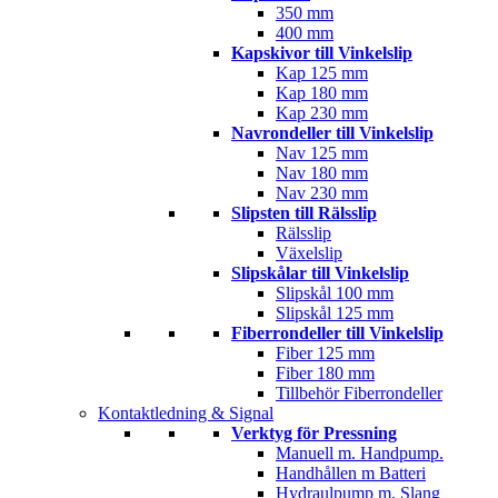
350 mm
400 mm
Kapskivor till Vinkelslip
Kap 125 mm
Kap 180 mm
Kap 230 mm
Navrondeller till Vinkelslip
Nav 125 mm
Nav 180 mm
Nav 230 mm
Slipsten till Rälsslip
Rälsslip
Växelslip
Slipskålar till Vinkelslip
Slipskål 100 mm
Slipskål 125 mm
Fiberrondeller till Vinkelslip
Fiber 125 mm
Fiber 180 mm
Tillbehör Fiberrondeller
Kontaktledning & Signal
Verktyg för Pressning
Manuell m. Handpump.
Handhållen m Batteri
Hydraulpump m. Slang