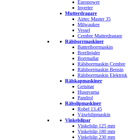
Europower
Inverter
Mutterdragare
Airtec Master 35
Milwaukee
Vessel
Cembre Mutterdragare
Rälsborrmaskiner
Batteriborrmaskin
Borrlinjaler
Borrmallar
Rälsborrmaskin Cembre
Rälsborrmaskin Bensin
Rälsborrmaskin Elektrisk
Rälskapmaskiner
Geismar
Husqvarna
Pandrol
Rälsslipmaskiner
Robel 13.45
Växelslipmaskin
Vinkelslipar
Vinkelslip 125 mm
Vinkelslip 180 mm
Vinkelslip 230 mm