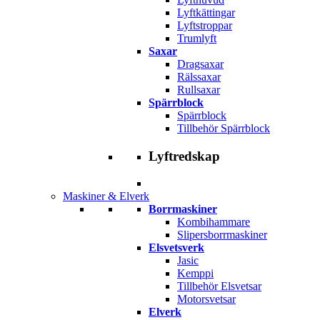
Lyftkättingar
Lyftstroppar
Trumlyft
Saxar
Dragsaxar
Rälssaxar
Rullsaxar
Spärrblock
Spärrblock
Tillbehör Spärrblock
Lyftredskap
Maskiner & Elverk
Borrmaskiner
Kombihammare
Slipersborrmaskiner
Elsvetsverk
Jasic
Kemppi
Tillbehör Elsvetsar
Motorsvetsar
Elverk