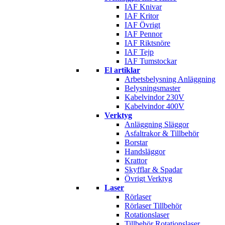
IAF Knivar
IAF Kritor
IAF Övrigt
IAF Pennor
IAF Riktsnöre
IAF Tejp
IAF Tumstockar
El artiklar
Arbetsbelysning Anläggning
Belysningsmaster
Kabelvindor 230V
Kabelvindor 400V
Verktyg
Anläggning Släggor
Asfaltrakor & Tillbehör
Borstar
Handsläggor
Krattor
Skyfflar & Spadar
Övrigt Verktyg
Laser
Rörlaser
Rörlaser Tillbehör
Rotationslaser
Tillbehör Rotationslaser