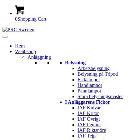
0
Shopping Cart
Hem
Webbshop
Anläggning
Belysning
Arbetsbelysning
Belysning på Tripod
Ficklampor
Handlampor
Pannlampor
Stora belysningsmaster
I Anläggarens Fickor
IAF Knivar
IAF Kritor
IAF Övrigt
IAF Pennor
IAF Riktsnöre
IAF Tejp