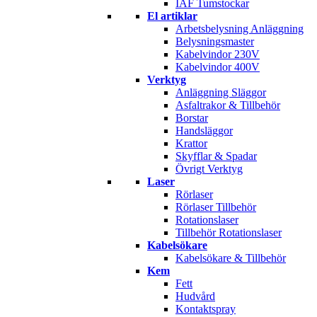
IAF Tumstockar
El artiklar
Arbetsbelysning Anläggning
Belysningsmaster
Kabelvindor 230V
Kabelvindor 400V
Verktyg
Anläggning Släggor
Asfaltrakor & Tillbehör
Borstar
Handsläggor
Krattor
Skyfflar & Spadar
Övrigt Verktyg
Laser
Rörlaser
Rörlaser Tillbehör
Rotationslaser
Tillbehör Rotationslaser
Kabelsökare
Kabelsökare & Tillbehör
Kem
Fett
Hudvård
Kontaktspray