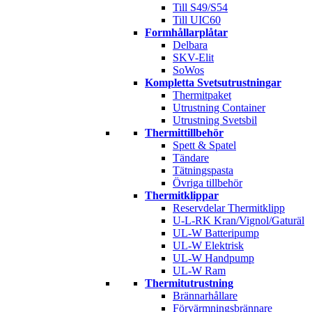
Till S49/S54
Till UIC60
Formhållarplåtar
Delbara
SKV-Elit
SoWos
Kompletta Svetsutrustningar
Thermitpaket
Utrustning Container
Utrustning Svetsbil
Thermittillbehör
Spett & Spatel
Tändare
Tätningspasta
Övriga tillbehör
Thermitklippar
Reservdelar Thermitklipp
U-L-RK Kran/Vignol/Gaturäl
UL-W Batteripump
UL-W Elektrisk
UL-W Handpump
UL-W Ram
Thermitutrustning
Brännarhållare
Förvärmningsbrännare