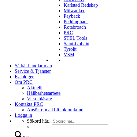
Karlstad Redskap
Milwaukee
Payback
Peddinghaus
Rotabroach
PRC
STEL Tools
Saint-Gobain
Tyrolit
VSM
Så här handlar man
Service & Tjänster
Kataloger
Om PRC
Aktuellt
Hållbarhetsarbete
Visselblåsare
Kontakta PRC
Ansök om att bli fakturakund
Logga in
Sökord här...
×