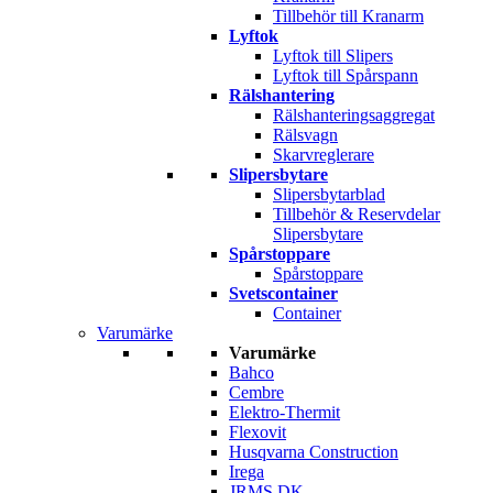
Tillbehör till Kranarm
Lyftok
Lyftok till Slipers
Lyftok till Spårspann
Rälshantering
Rälshanteringsaggregat
Rälsvagn
Skarvreglerare
Slipersbytare
Slipersbytarblad
Tillbehör & Reservdelar
Slipersbytare
Spårstoppare
Spårstoppare
Svetscontainer
Container
Varumärke
Varumärke
Bahco
Cembre
Elektro-Thermit
Flexovit
Husqvarna Construction
Irega
JRMS DK