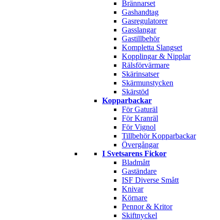
Brännarset
Gashandtag
Gasregulatorer
Gasslangar
Gastillbehör
Kompletta Slangset
Kopplingar & Nipplar
Rälsförvärmare
Skärinsatser
Skärmunstycken
Skärstöd
Kopparbackar
För Gaturäl
För Kranräl
För Vignol
Tillbehör Kopparbackar
Övergångar
I Svetsarens Fickor
Bladmått
Gaständare
ISF Diverse Smått
Knivar
Körnare
Pennor & Kritor
Skiftnyckel