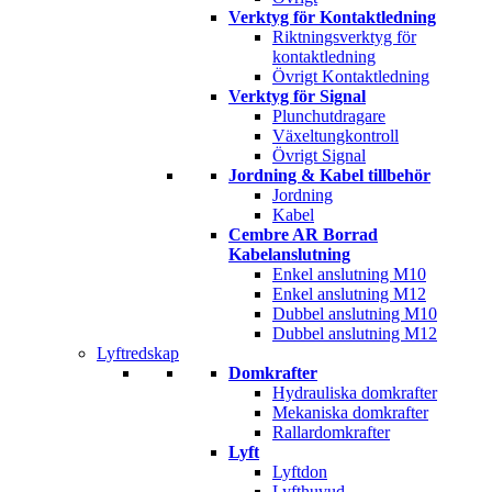
Verktyg för Kontaktledning
Riktningsverktyg för
kontaktledning
Övrigt Kontaktledning
Verktyg för Signal
Plunchutdragare
Växeltungkontroll
Övrigt Signal
Jordning & Kabel tillbehör
Jordning
Kabel
Cembre AR Borrad
Kabelanslutning
Enkel anslutning M10
Enkel anslutning M12
Dubbel anslutning M10
Dubbel anslutning M12
Lyftredskap
Domkrafter
Hydrauliska domkrafter
Mekaniska domkrafter
Rallardomkrafter
Lyft
Lyftdon
Lyfthuvud