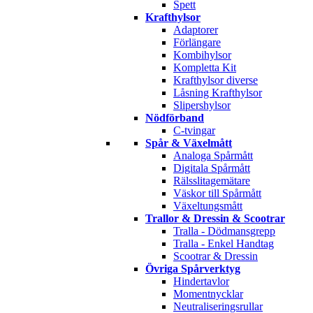
Spett
Krafthylsor
Adaptorer
Förlängare
Kombihylsor
Kompletta Kit
Krafthylsor diverse
Låsning Krafthylsor
Slipershylsor
Nödförband
C-tvingar
Spår & Växelmått
Analoga Spårmått
Digitala Spårmått
Rälsslitagemätare
Väskor till Spårmått
Växeltungsmått
Trallor & Dressin & Scootrar
Tralla - Dödmansgrepp
Tralla - Enkel Handtag
Scootrar & Dressin
Övriga Spårverktyg
Hindertavlor
Momentnycklar
Neutraliseringsrullar