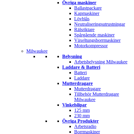
Övriga maskiner
Ballastpackare
Kapmaskiner
Lövblås
Neutraliseringsutrustningar
Rälsriktare
Spårgående maskiner
Växeltungsborrmaskiner
Motorkompressor
Milwaukee
Belysning
Arbetsbelysning Milwaukee
Laddare & Batteri
Batteri
Laddare
Mutterdragare
Mutterdragare
Tillbehör Mutterdragare
Milwaukee
Vinkelslipar
125 mm
230 mm
Övriga Produkter
Arbetsradio
Borrmaskiner