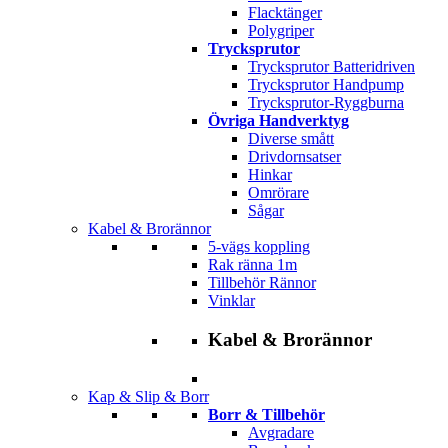
Flacktänger
Polygriper
Trycksprutor
Trycksprutor Batteridriven
Trycksprutor Handpump
Trycksprutor-Ryggburna
Övriga Handverktyg
Diverse smått
Drivdornsatser
Hinkar
Omrörare
Sågar
Kabel & Brorännor
5-vägs koppling
Rak ränna 1m
Tillbehör Rännor
Vinklar
Kabel & Brorännor
Kap & Slip & Borr
Borr & Tillbehör
Avgradare