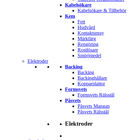
Kabelsökare
Kabelsökare & Tillbehör
Kem
Fett
Hudvård
Kontaktspray
Märkfärg
Rengöring
Rostlösare
Smörjmedel
Elektroder
Backing
Backing
Backinghållare
Kopparplattor
Formsvets
Formsvets Rälsstål
Påsvets
Påsvets Mangan
Påsvets Rälsstål
Elektroder