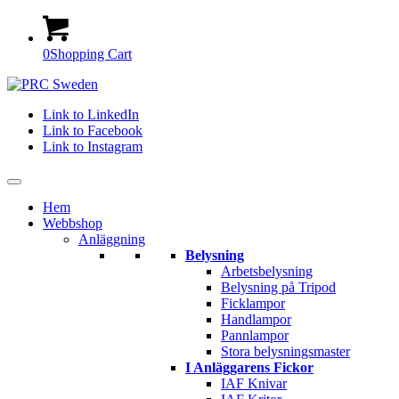
0
Shopping Cart
Link to LinkedIn
Link to Facebook
Link to Instagram
Hem
Webbshop
Anläggning
Belysning
Arbetsbelysning
Belysning på Tripod
Ficklampor
Handlampor
Pannlampor
Stora belysningsmaster
I Anläggarens Fickor
IAF Knivar