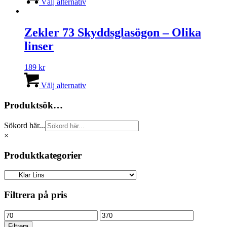
här
Välj alternativ
produkten
har
flera
Zekler 73 Skyddsglasögon – Olika
varianter.
linser
De
olika
alternativen
189
kr
kan
Den
väljas
här
Välj alternativ
på
produkten
produktsidan
har
Produktsök…
flera
varianter.
Sökord här...
De
×
olika
alternativen
Produktkategorier
kan
väljas
på
produktsidan
Filtrera på pris
Min
Max
pris
pris
Filtrera