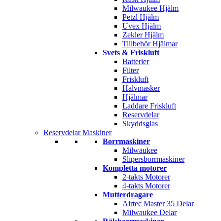
Milwaukee Hjälm
Petzl Hjälm
Uvex Hjälm
Zekler Hjälm
Tillbehör Hjälmar
Svets & Friskluft
Batterier
Filter
Friskluft
Halvmasker
Hjälmar
Laddare Friskluft
Reservdelar
Skyddsglas
Reservdelar Maskiner
Borrmaskiner
Milwaukee
Slipersborrmaskiner
Kompletta motorer
2-takts Motorer
4-takts Motorer
Mutterdragare
Airtec Master 35 Delar
Milwaukee Delar