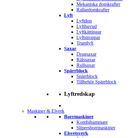
Mekaniska domkrafter
Rallardomkrafter
Lyft
Lyftdon
Lyfthuvud
Lyftkättingar
Lyftstroppar
Trumlyft
Saxar
Dragsaxar
Rälssaxar
Rullsaxar
Spärrblock
Spärrblock
Tillbehör Spärrblock
Lyftredskap
Maskiner & Elverk
Borrmaskiner
Kombihammare
Slipersborrmaskiner
Elsvetsverk