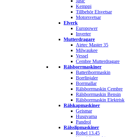
Jasic
Kemppi
Tillbehör Elsvetsar
Motorsvetsar
Elverk
Europower
Inverter
Mutterdragare
Airtec Master 35
Milwaukee
Vessel
Cembre Mutterdragare
Rälsborrmaskiner
Batteriborrmaskin
Borrlinjaler
Borrmallar
Rälsborrmaskin Cembre
Rälsborrmaskin Bensin
Rälsborrmaskin Elektrisk
Rälskapmaskiner
Geismar
Husqvarna
Pandrol
Rälsslipmaskiner
Robel 13.45