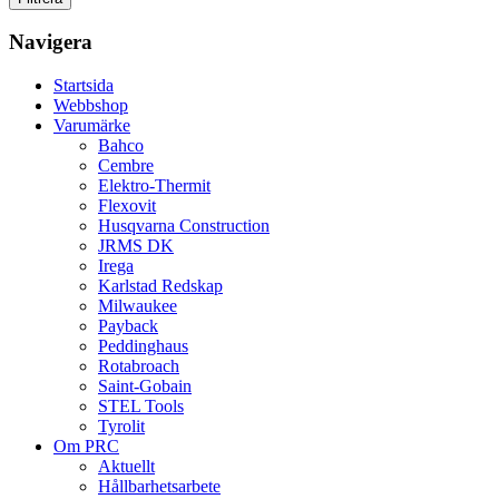
Navigera
Startsida
Webbshop
Varumärke
Bahco
Cembre
Elektro-Thermit
Flexovit
Husqvarna Construction
JRMS DK
Irega
Karlstad Redskap
Milwaukee
Payback
Peddinghaus
Rotabroach
Saint-Gobain
STEL Tools
Tyrolit
Om PRC
Aktuellt
Hållbarhetsarbete