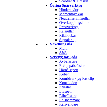
Scootrar & Dressin
Övriga Spårverktyg
Hindertavlor
Momentnycklar
Neutraliseringsrullar
Överkopplingslinor
Pressverktyg
Rälsrullar
Riktbockar
Signalering
Växeltungslås
Multi
SJ43
Verktyg för Spår
Avbefästare
E-clip påbefästare
Hårnålsspett
Koben
Kombiverktyg Fastclip
Kontaktdon
Kvastar
Livspett
Påbefästare
Rälshammare
Rälsvändare