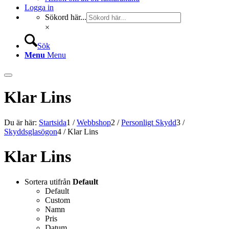
Logga in
Sökord här...
×
Sök
Menu
Menu
Klar Lins
Du är här:
Startsida
1
/
Webbshop
2
/
Personligt Skydd
3
/
Skyddsglasögon
4
/
Klar Lins
Klar Lins
Sortera utifrån
Default
Default
Custom
Namn
Pris
Datum