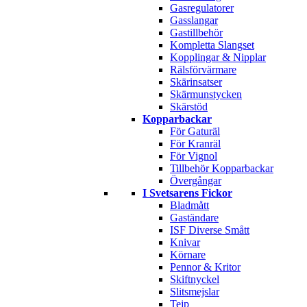
Gasregulatorer
Gasslangar
Gastillbehör
Kompletta Slangset
Kopplingar & Nipplar
Rälsförvärmare
Skärinsatser
Skärmunstycken
Skärstöd
Kopparbackar
För Gaturäl
För Kranräl
För Vignol
Tillbehör Kopparbackar
Övergångar
I Svetsarens Fickor
Bladmått
Gaständare
ISF Diverse Smått
Knivar
Körnare
Pennor & Kritor
Skiftnyckel
Slitsmejslar
Tejp