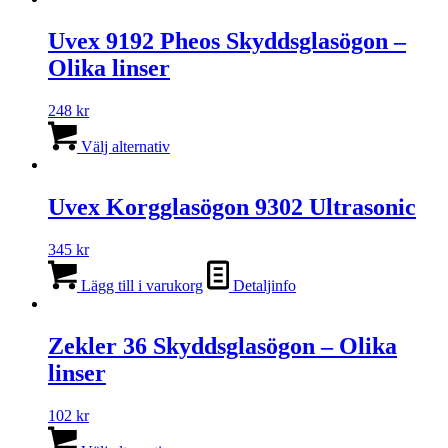
Uvex 9192 Pheos Skyddsglasögon –
Olika linser
248
kr
Den
här
Välj alternativ
produkten
har
flera
Uvex Korgglasögon 9302 Ultrasonic
varianter.
De
345
kr
olika
alternativen
Lägg till i varukorg
Detaljinfo
kan
väljas
på
Zekler 36 Skyddsglasögon – Olika
produktsidan
linser
102
kr
Den