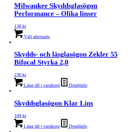
flera
Milwaukee Skyddsglasögon
varianter.
Performance – Olika linser
De
olika
alternativen
138
kr
kan
Den
väljas
här
Välj alternativ
på
produkten
produktsidan
har
flera
Skydds- och läsglasögon Zekler 55
varianter.
Bifocal Styrka 2,0
De
olika
alternativen
230
kr
kan
väljas
Lägg till i varukorg
Detaljinfo
på
produktsidan
Skyddsglasögon Klar Lins
109
kr
Lägg till i varukorg
Detaljinfo