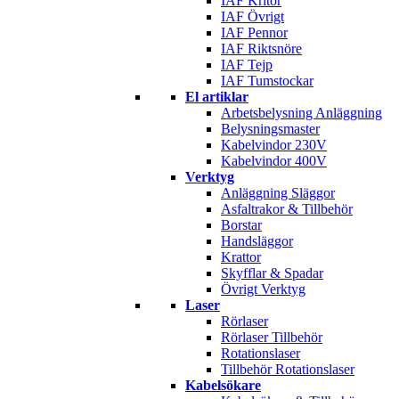
IAF Kritor
IAF Övrigt
IAF Pennor
IAF Riktsnöre
IAF Tejp
IAF Tumstockar
El artiklar
Arbetsbelysning Anläggning
Belysningsmaster
Kabelvindor 230V
Kabelvindor 400V
Verktyg
Anläggning Släggor
Asfaltrakor & Tillbehör
Borstar
Handsläggor
Krattor
Skyfflar & Spadar
Övrigt Verktyg
Laser
Rörlaser
Rörlaser Tillbehör
Rotationslaser
Tillbehör Rotationslaser
Kabelsökare