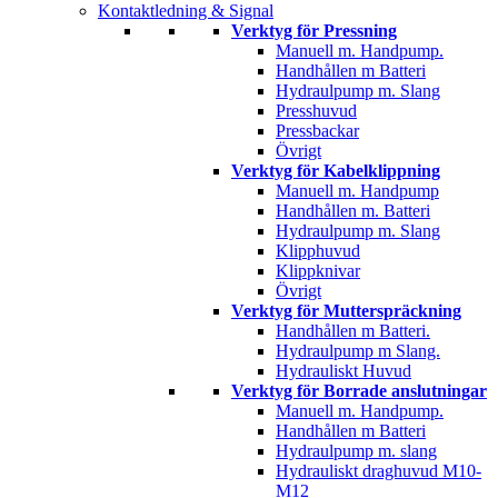
Kontaktledning & Signal
Verktyg för Pressning
Manuell m. Handpump.
Handhållen m Batteri
Hydraulpump m. Slang
Presshuvud
Pressbackar
Övrigt
Verktyg för Kabelklippning
Manuell m. Handpump
Handhållen m. Batteri
Hydraulpump m. Slang
Klipphuvud
Klippknivar
Övrigt
Verktyg för Mutterspräckning
Handhållen m Batteri.
Hydraulpump m Slang.
Hydrauliskt Huvud
Verktyg för Borrade anslutningar
Manuell m. Handpump.
Handhållen m Batteri
Hydraulpump m. slang
Hydrauliskt draghuvud M10-
M12