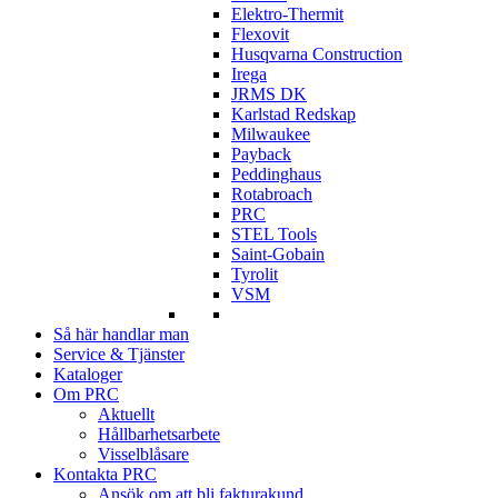
Elektro-Thermit
Flexovit
Husqvarna Construction
Irega
JRMS DK
Karlstad Redskap
Milwaukee
Payback
Peddinghaus
Rotabroach
PRC
STEL Tools
Saint-Gobain
Tyrolit
VSM
Så här handlar man
Service & Tjänster
Kataloger
Om PRC
Aktuellt
Hållbarhetsarbete
Visselblåsare
Kontakta PRC
Ansök om att bli fakturakund