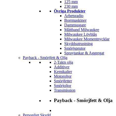
125 mm
230 mm
Övriga Produkter
Arbetsradio
Borrmaskiner
Dammsugare
Måttband Milwaukee
Milwaukee Lövblås
Milwaukee Momentnycklar
Skyddsutrustning
Smörjsprutor
Spraytankar & Aggregat
Payback - Smörjfett & Olja
2-Takts olja
Additiver
Kemikalier
Motoroljor
Smörjfetter
Smörjoljor
Transmission
Payback - Smörjfett & Olja
Personligt Skydd