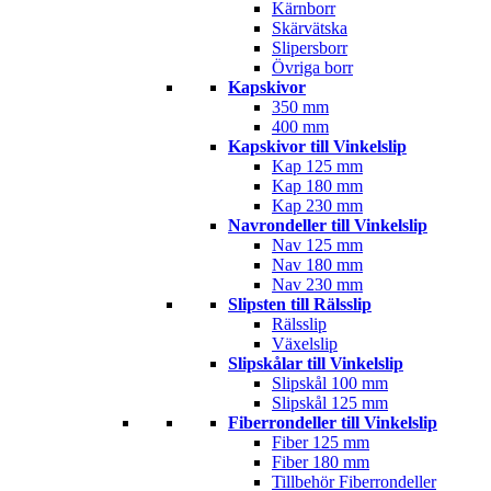
Kärnborr
Skärvätska
Slipersborr
Övriga borr
Kapskivor
350 mm
400 mm
Kapskivor till Vinkelslip
Kap 125 mm
Kap 180 mm
Kap 230 mm
Navrondeller till Vinkelslip
Nav 125 mm
Nav 180 mm
Nav 230 mm
Slipsten till Rälsslip
Rälsslip
Växelslip
Slipskålar till Vinkelslip
Slipskål 100 mm
Slipskål 125 mm
Fiberrondeller till Vinkelslip
Fiber 125 mm
Fiber 180 mm
Tillbehör Fiberrondeller