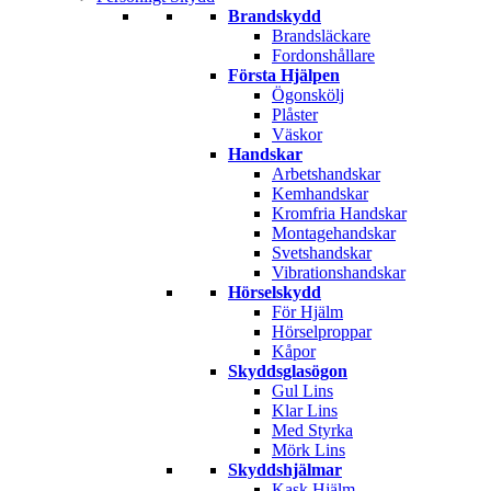
Brandskydd
Brandsläckare
Fordonshållare
Första Hjälpen
Ögonskölj
Plåster
Väskor
Handskar
Arbetshandskar
Kemhandskar
Kromfria Handskar
Montagehandskar
Svetshandskar
Vibrationshandskar
Hörselskydd
För Hjälm
Hörselproppar
Kåpor
Skyddsglasögon
Gul Lins
Klar Lins
Med Styrka
Mörk Lins
Skyddshjälmar
Kask Hjälm