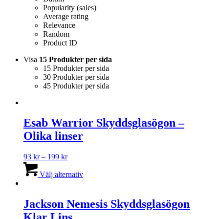
Popularity (sales)
Average rating
Relevance
Random
Product ID
Visa
15 Produkter per sida
15 Produkter per sida
30 Produkter per sida
45 Produkter per sida
Esab Warrior Skyddsglasögon –
Olika linser
Prisintervall:
93
kr
–
199
kr
93 kr
Den
till
här
Välj alternativ
199 kr
produkten
har
flera
Jackson Nemesis Skyddsglasögon
varianter.
Klar Lins
De