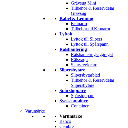
Grävsug Mini
Tillbehör & Reservdelar
Grävsug
Kabel & Ledning
Kranarm
Tillbehör till Kranarm
Lyftok
Lyftok till Slipers
Lyftok till Spårspann
Rälshantering
Rälshanteringsaggregat
Rälsvagn
Skarvreglerare
Slipersbytare
Slipersbytarblad
Tillbehör & Reservdelar
Slipersbytare
Spårstoppare
Spårstoppare
Svetscontainer
Container
Varumärke
Varumärke
Bahco
Cembre