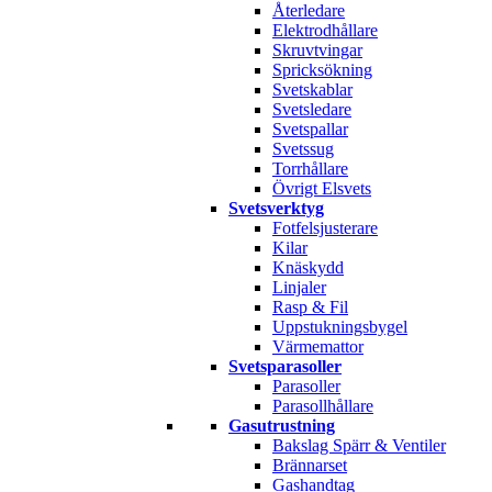
Återledare
Elektrodhållare
Skruvtvingar
Spricksökning
Svetskablar
Svetsledare
Svetspallar
Svetssug
Torrhållare
Övrigt Elsvets
Svetsverktyg
Fotfelsjusterare
Kilar
Knäskydd
Linjaler
Rasp & Fil
Uppstukningsbygel
Värmemattor
Svetsparasoller
Parasoller
Parasollhållare
Gasutrustning
Bakslag Spärr & Ventiler
Brännarset
Gashandtag