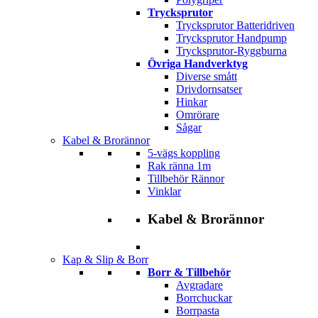
Trycksprutor
Trycksprutor Batteridriven
Trycksprutor Handpump
Trycksprutor-Ryggburna
Övriga Handverktyg
Diverse smått
Drivdornsatser
Hinkar
Omrörare
Sågar
Kabel & Brorännor
5-vägs koppling
Rak ränna 1m
Tillbehör Rännor
Vinklar
Kabel & Brorännor
Kap & Slip & Borr
Borr & Tillbehör
Avgradare
Borrchuckar
Borrpasta