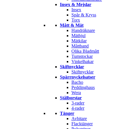
Insex & Mejslar
Insex
Spår & Kryss
Torx
Mått & Mät
Handräknare
Mäthjul
Mätkilar
Måttband
Olika Bladmått
Tumstockar
Vinkelhakar
Skiftnycklar
Skiftnycklar
Spärrnyckelsatser
Bacho
Peddinghaus
Wera
Stålborstar
3-rader
4-rader
Tänger
Avbitare
Flacktänger
Polygriper