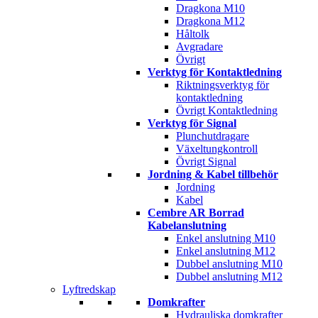
Dragkona M10
Dragkona M12
Håltolk
Avgradare
Övrigt
Verktyg för Kontaktledning
Riktningsverktyg för
kontaktledning
Övrigt Kontaktledning
Verktyg för Signal
Plunchutdragare
Växeltungkontroll
Övrigt Signal
Jordning & Kabel tillbehör
Jordning
Kabel
Cembre AR Borrad
Kabelanslutning
Enkel anslutning M10
Enkel anslutning M12
Dubbel anslutning M10
Dubbel anslutning M12
Lyftredskap
Domkrafter
Hydrauliska domkrafter