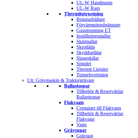
UL-W Handpump
UL-W Ram
Thermitutrustning
Brännarhållare
Förvärmningsbrännare
Gasutrustning ET
Inställningsmallar
Skärmallar
Skrotlåda
Skyddsplåtar
Slaggskålar
Spindel
Thermit Linjaler
Tunnelsvetsning
Utr. Grävmaskin & Traktorgrävare
Ballastsopar
Tillbehör & Reservdelar
Ballastsopar
Flakvagn
Container till Flakvagn
Tillbehör & Reservdelar
Flakvagn
Vagn
Grävsugar
Grävsug