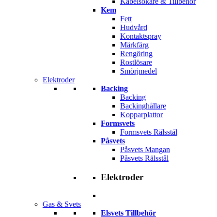
Kabelsökare & Tillbehör
Kem
Fett
Hudvård
Kontaktspray
Märkfärg
Rengöring
Rostlösare
Smörjmedel
Elektroder
Backing
Backing
Backinghållare
Kopparplattor
Formsvets
Formsvets Rälsstål
Påsvets
Påsvets Mangan
Påsvets Rälsstål
Elektroder
Gas & Svets
Elsvets Tillbehör