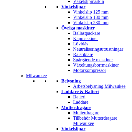
Växelslipmaskin
Vinkelslipar
Vinkelslip 125 mm
Vinkelslip 180 mm
Vinkelslip 230 mm
Övriga maskiner
Ballastpackare
Kapmaskiner
Lövblås
Neutraliseringsutrustningar
Rälsriktare
Spårgående maskiner
Växeltungsborrmaskiner
Motorkompressor
Milwaukee
Belysning
Arbetsbelysning Milwaukee
Laddare & Batteri
Batteri
Laddare
Mutterdragare
Mutterdragare
Tillbehör Mutterdragare
Milwaukee
Vinkelslipar