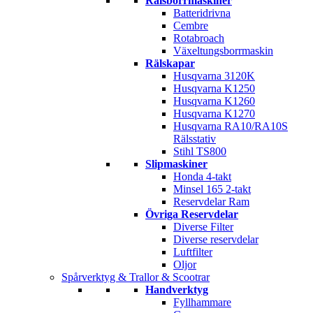
Rälsborrmaskiner
Batteridrivna
Cembre
Rotabroach
Växeltungsborrmaskin
Rälskapar
Husqvarna 3120K
Husqvarna K1250
Husqvarna K1260
Husqvarna K1270
Husqvarna RA10/RA10S
Rälsstativ
Stihl TS800
Slipmaskiner
Honda 4-takt
Minsel 165 2-takt
Reservdelar Ram
Övriga Reservdelar
Diverse Filter
Diverse reservdelar
Luftfilter
Oljor
Spårverktyg & Trallor & Scootrar
Handverktyg
Fyllhammare