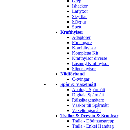
Grep
Ishackor
Laftyxor
Skyfflar
Släggor
Spett
Krafthylsor
Adaptorer
Förlängare
Kombihylsor
Kompletta Kit
Krafthylsor diverse
Låsning Krafthylsor
Slipershylsor
Nödförband
C-tvingar
Spår & Växelmått
Analoga Spårmått
Digitala Spårmått
Rälsslitagemätare
Väskor till Spårmått
Växeltungsmått
Trallor & Dressin & Scootrar
Tralla - Dödmansgrepp
Tralla - Enkel Handtag