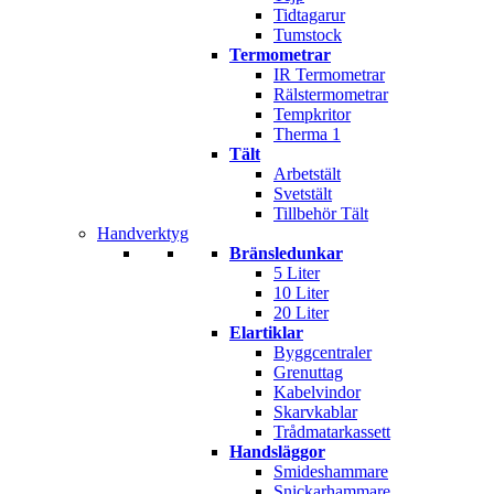
Tidtagarur
Tumstock
Termometrar
IR Termometrar
Rälstermometrar
Tempkritor
Therma 1
Tält
Arbetstält
Svetstält
Tillbehör Tält
Handverktyg
Bränsledunkar
5 Liter
10 Liter
20 Liter
Elartiklar
Byggcentraler
Grenuttag
Kabelvindor
Skarvkablar
Trådmatarkassett
Handsläggor
Smideshammare
Snickarhammare