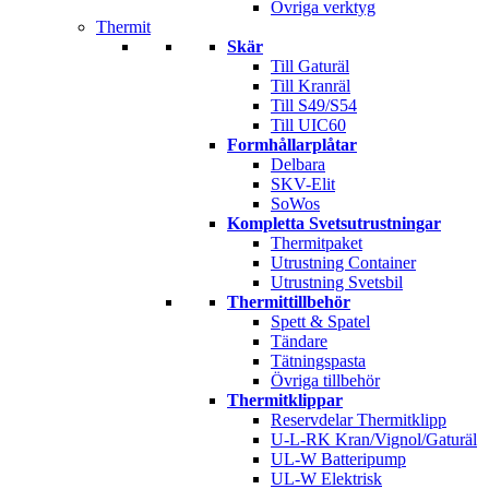
Övriga verktyg
Thermit
Skär
Till Gaturäl
Till Kranräl
Till S49/S54
Till UIC60
Formhållarplåtar
Delbara
SKV-Elit
SoWos
Kompletta Svetsutrustningar
Thermitpaket
Utrustning Container
Utrustning Svetsbil
Thermittillbehör
Spett & Spatel
Tändare
Tätningspasta
Övriga tillbehör
Thermitklippar
Reservdelar Thermitklipp
U-L-RK Kran/Vignol/Gaturäl
UL-W Batteripump
UL-W Elektrisk