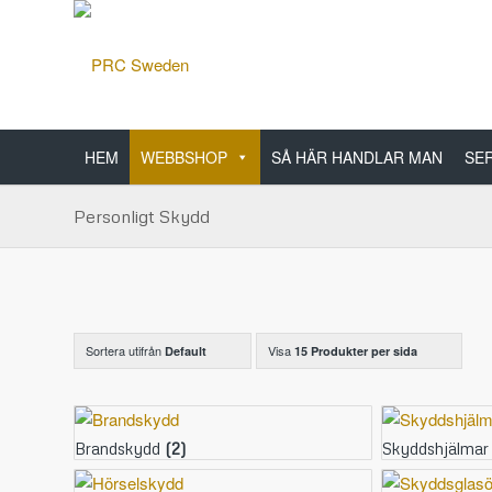
HEM
WEBBSHOP
SÅ HÄR HANDLAR MAN
SER
Personligt Skydd
Sortera utifrån
Visa
Default
15 Produkter per sida
Brandskydd
(2)
Skyddshjälma