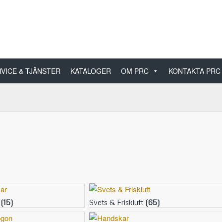
VICE & TJÄNSTER
KATALOGER
OM PRC
KONTAKTA PRC
r
(15)
Svets & Friskluft
(65)