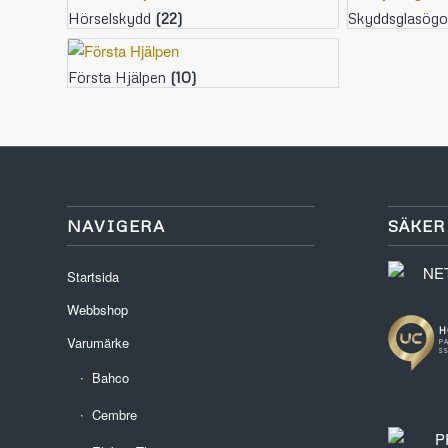
Hörselskydd
(22)
Skyddsglasög
Första Hjälpen
(10)
NAVIGERA
SÄKER
Startsida
Webbshop
Varumärke
Bahco
Cembre