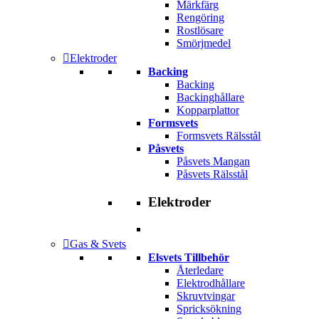
Märkfärg
Rengöring
Rostlösare
Smörjmedel
Elektroder
Backing
Backing
Backinghållare
Kopparplattor
Formsvets
Formsvets Rälsstål
Påsvets
Påsvets Mangan
Påsvets Rälsstål
Elektroder
Gas & Svets
Elsvets Tillbehör
Återledare
Elektrodhållare
Skruvtvingar
Spricksökning