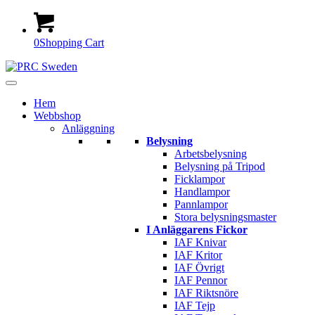
0
Shopping Cart
Hem
Webbshop
Anläggning
Belysning
Arbetsbelysning
Belysning på Tripod
Ficklampor
Handlampor
Pannlampor
Stora belysningsmaster
I Anläggarens Fickor
IAF Knivar
IAF Kritor
IAF Övrigt
IAF Pennor
IAF Riktsnöre
IAF Tejp