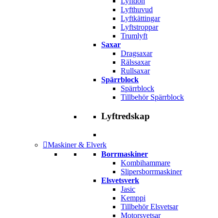
Lyftdon
Lyfthuvud
Lyftkättingar
Lyftstroppar
Trumlyft
Saxar
Dragsaxar
Rälssaxar
Rullsaxar
Spärrblock
Spärrblock
Tillbehör Spärrblock
Lyftredskap
Maskiner & Elverk
Borrmaskiner
Kombihammare
Slipersborrmaskiner
Elsvetsverk
Jasic
Kemppi
Tillbehör Elsvetsar
Motorsvetsar