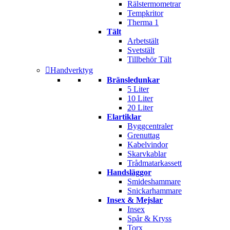
Rälstermometrar
Tempkritor
Therma 1
Tält
Arbetstält
Svetstält
Tillbehör Tält
Handverktyg
Bränsledunkar
5 Liter
10 Liter
20 Liter
Elartiklar
Byggcentraler
Grenuttag
Kabelvindor
Skarvkablar
Trådmatarkassett
Handsläggor
Smideshammare
Snickarhammare
Insex & Mejslar
Insex
Spår & Kryss
Torx