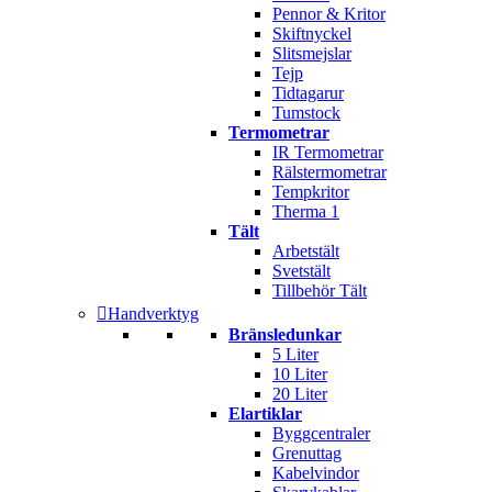
Pennor & Kritor
Skiftnyckel
Slitsmejslar
Tejp
Tidtagarur
Tumstock
Termometrar
IR Termometrar
Rälstermometrar
Tempkritor
Therma 1
Tält
Arbetstält
Svetstält
Tillbehör Tält
Handverktyg
Bränsledunkar
5 Liter
10 Liter
20 Liter
Elartiklar
Byggcentraler
Grenuttag
Kabelvindor