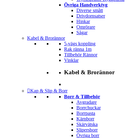
Övriga Handverktyg
Diverse smått
Drivdornsatser
Hinkar
Omrörare
Sågar
Kabel & Brorännor
5-vägs koppling
Rak ränna 1m
Tillbehör Rännor
Vinklar
Kabel & Brorännor
Kap & Slip & Borr
Borr & Tillbehör
Avgradare
Borrchuckar
Borrpasta
Kärnborr
Skärvätska
Slipersborr
Övriga borr