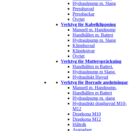
Hydraulpump m. Slang
Presshuvud
Pressbackar
Övrigt
Verktyg för Kabelklippning
Manuell m. Handpump
Handhållen m. Batteri
Hydraulpump m. Slang
Klipphuvud
Klippknivar
Övrigt
Verktyg för Mutterspräckning
Handhållen m Batteri.
Hydraulpump m Slang.
Hydrauliskt Huvud
Verktyg för Borrade anslutningar
Manuell m. Handpump.
Handhållen m Batteri
Hydraulpump m. slang
Hydrauliskt draghuvud M10-
M12
Dragkona M10
Dragkona M12
Håltolk
Avgradare