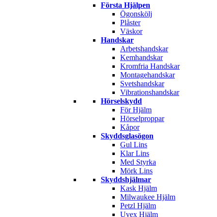
Första Hjälpen
Ögonskölj
Plåster
Väskor
Handskar
Arbetshandskar
Kemhandskar
Kromfria Handskar
Montagehandskar
Svetshandskar
Vibrationshandskar
Hörselskydd
För Hjälm
Hörselproppar
Kåpor
Skyddsglasögon
Gul Lins
Klar Lins
Med Styrka
Mörk Lins
Skyddshjälmar
Kask Hjälm
Milwaukee Hjälm
Petzl Hjälm
Uvex Hjälm