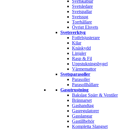
Svetskablar
Svetsledare
Svetspallar
Svetssug
Torrhållare
Övrigt Elsvets
Svetsverktyg
Fotfelsjusterare
Kilar
Knäskydd
Linjaler
Rasp & Fil
Uppstukningsbygel
Värmemattor
Svetsparasoller
Parasoller
Parasollhållare
Gasutrustning
Bakslag Spärr & Ventiler
Brännarset
Gashandtag
Gasregulatorer
Gasslangar
Gastillbehör
Kompletta Slangset