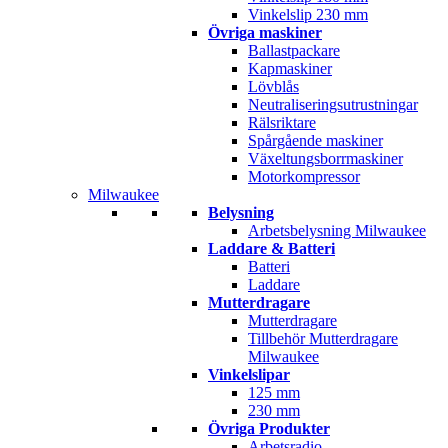
Vinkelslip 230 mm
Övriga maskiner
Ballastpackare
Kapmaskiner
Lövblås
Neutraliseringsutrustningar
Rälsriktare
Spårgående maskiner
Växeltungsborrmaskiner
Motorkompressor
Milwaukee
Belysning
Arbetsbelysning Milwaukee
Laddare & Batteri
Batteri
Laddare
Mutterdragare
Mutterdragare
Tillbehör Mutterdragare
Milwaukee
Vinkelslipar
125 mm
230 mm
Övriga Produkter
Arbetsradio