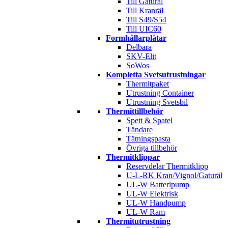
Till Gaturäl
Till Kranräl
Till S49/S54
Till UIC60
Formhållarplåtar
Delbara
SKV-Elit
SoWos
Kompletta Svetsutrustningar
Thermitpaket
Utrustning Container
Utrustning Svetsbil
Thermittillbehör
Spett & Spatel
Tändare
Tätningspasta
Övriga tillbehör
Thermitklippar
Reservdelar Thermitklipp
U-L-RK Kran/Vignol/Gaturäl
UL-W Batteripump
UL-W Elektrisk
UL-W Handpump
UL-W Ram
Thermitutrustning