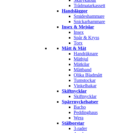
Skarvkablar
Trådmatarkassett
Handsläggor
Smideshammare
Snickarhammare
Insex & Mejslar
Insex
Spår & Kryss
Torx
Mått & Mät
Handräknare
Mäthjul
Mätkilar
Måttband
Olika Bladmått
Tumstockar
Vinkelhakar
Skiftnycklar
Skiftnycklar
Spärrnyckelsatser
Bacho
Peddinghaus
Wera
Stålborstar
3-rader