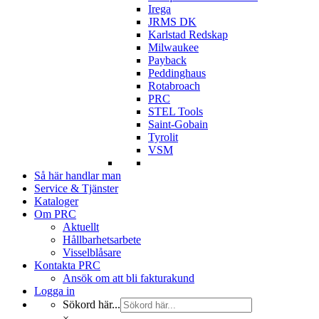
Irega
JRMS DK
Karlstad Redskap
Milwaukee
Payback
Peddinghaus
Rotabroach
PRC
STEL Tools
Saint-Gobain
Tyrolit
VSM
Så här handlar man
Service & Tjänster
Kataloger
Om PRC
Aktuellt
Hållbarhetsarbete
Visselblåsare
Kontakta PRC
Ansök om att bli fakturakund
Logga in
Sökord här...
×