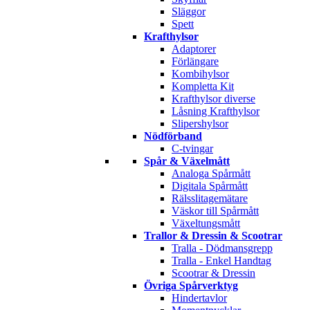
Släggor
Spett
Krafthylsor
Adaptorer
Förlängare
Kombihylsor
Kompletta Kit
Krafthylsor diverse
Låsning Krafthylsor
Slipershylsor
Nödförband
C-tvingar
Spår & Växelmått
Analoga Spårmått
Digitala Spårmått
Rälsslitagemätare
Väskor till Spårmått
Växeltungsmått
Trallor & Dressin & Scootrar
Tralla - Dödmansgrepp
Tralla - Enkel Handtag
Scootrar & Dressin
Övriga Spårverktyg
Hindertavlor