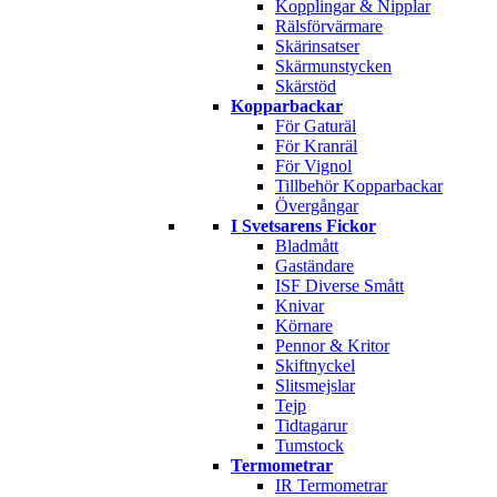
Kopplingar & Nipplar
Rälsförvärmare
Skärinsatser
Skärmunstycken
Skärstöd
Kopparbackar
För Gaturäl
För Kranräl
För Vignol
Tillbehör Kopparbackar
Övergångar
I Svetsarens Fickor
Bladmått
Gaständare
ISF Diverse Smått
Knivar
Körnare
Pennor & Kritor
Skiftnyckel
Slitsmejslar
Tejp
Tidtagarur
Tumstock
Termometrar
IR Termometrar