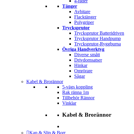
4-rader
Tänger
Avbitare
Flacktänger
Polygriper
Trycksprutor
Trycksprutor Batteridriven
Trycksprutor Handpump
Trycksprutor-Ryggburna
Övriga Handverktyg
Diverse smått
Drivdornsatser
Hinkar
Omrörare
Sågar
Kabel & Brorännor
5-vägs koppling
Rak ränna 1m
Tillbehör Rännor
Vinklar
Kabel & Brorännor
Kap & Slip & Borr