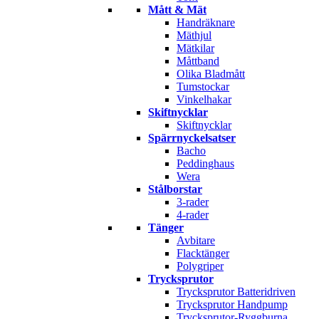
Mått & Mät
Handräknare
Mäthjul
Mätkilar
Måttband
Olika Bladmått
Tumstockar
Vinkelhakar
Skiftnycklar
Skiftnycklar
Spärrnyckelsatser
Bacho
Peddinghaus
Wera
Stålborstar
3-rader
4-rader
Tänger
Avbitare
Flacktänger
Polygriper
Trycksprutor
Trycksprutor Batteridriven
Trycksprutor Handpump
Trycksprutor-Ryggburna