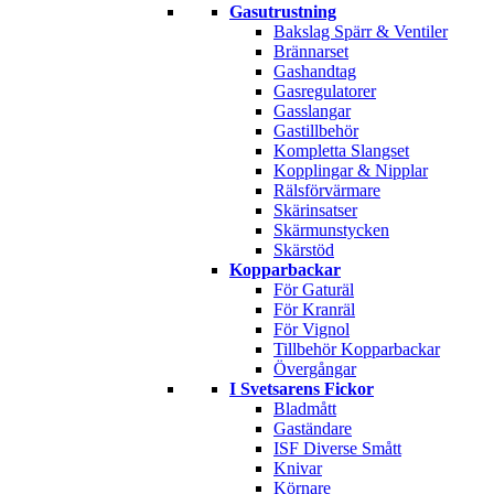
Gasutrustning
Bakslag Spärr & Ventiler
Brännarset
Gashandtag
Gasregulatorer
Gasslangar
Gastillbehör
Kompletta Slangset
Kopplingar & Nipplar
Rälsförvärmare
Skärinsatser
Skärmunstycken
Skärstöd
Kopparbackar
För Gaturäl
För Kranräl
För Vignol
Tillbehör Kopparbackar
Övergångar
I Svetsarens Fickor
Bladmått
Gaständare
ISF Diverse Smått
Knivar
Körnare