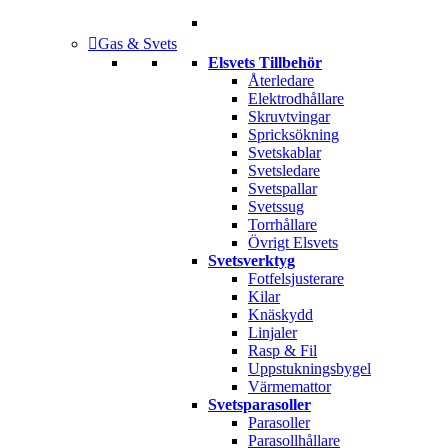
Gas & Svets
Elsvets Tillbehör
Återledare
Elektrodhållare
Skruvtvingar
Spricksökning
Svetskablar
Svetsledare
Svetspallar
Svetssug
Torrhållare
Övrigt Elsvets
Svetsverktyg
Fotfelsjusterare
Kilar
Knäskydd
Linjaler
Rasp & Fil
Uppstukningsbygel
Värmemattor
Svetsparasoller
Parasoller
Parasollhållare