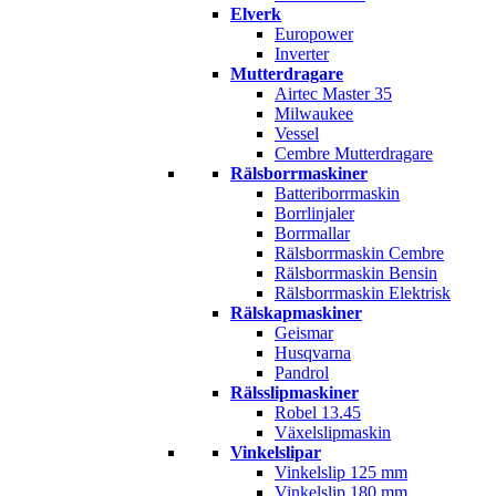
Elverk
Europower
Inverter
Mutterdragare
Airtec Master 35
Milwaukee
Vessel
Cembre Mutterdragare
Rälsborrmaskiner
Batteriborrmaskin
Borrlinjaler
Borrmallar
Rälsborrmaskin Cembre
Rälsborrmaskin Bensin
Rälsborrmaskin Elektrisk
Rälskapmaskiner
Geismar
Husqvarna
Pandrol
Rälsslipmaskiner
Robel 13.45
Växelslipmaskin
Vinkelslipar
Vinkelslip 125 mm
Vinkelslip 180 mm