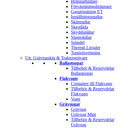
Brännarhållare
Förvärmningsbrännare
Gasutrustning ET
Inställningsmallar
Skärmallar
Skrotlåda
Skyddsplåtar
Slaggskålar
Spindel
Thermit Linjaler
Tunnelsvetsning
Utr. Grävmaskin & Traktorgrävare
Ballastsopar
Tillbehör & Reservdelar
Ballastsopar
Flakvagn
Container till Flakvagn
Tillbehör & Reservdelar
Flakvagn
Vagn
Grävsugar
Grävsug
Grävsug Mini
Tillbehör & Reservdelar
Grävsug