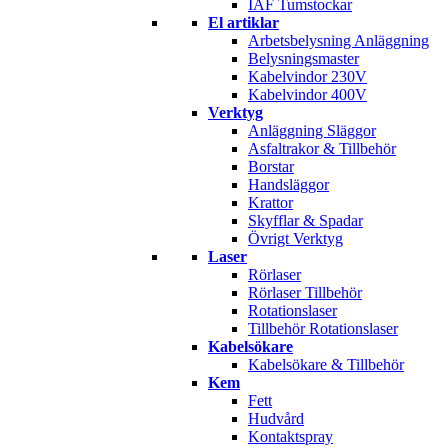
IAF Tumstockar
El artiklar
Arbetsbelysning Anläggning
Belysningsmaster
Kabelvindor 230V
Kabelvindor 400V
Verktyg
Anläggning Släggor
Asfaltrakor & Tillbehör
Borstar
Handsläggor
Krattor
Skyfflar & Spadar
Övrigt Verktyg
Laser
Rörlaser
Rörlaser Tillbehör
Rotationslaser
Tillbehör Rotationslaser
Kabelsökare
Kabelsökare & Tillbehör
Kem
Fett
Hudvård
Kontaktspray