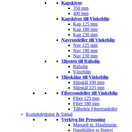
Kapskivor
350 mm
400 mm
Kapskivor till Vinkelslip
Kap 125 mm
Kap 180 mm
Kap 230 mm
Navrondeller till Vinkelslip
Nav 125 mm
Nav 180 mm
Nav 230 mm
Slipsten till Rälsslip
Rälsslip
Växelslip
Slipskålar till Vinkelslip
Slipskål 100 mm
Slipskål 125 mm
Fiberrondeller till Vinkelslip
Fiber 125 mm
Fiber 180 mm
Tillbehör Fiberrondeller
Kontaktledning & Signal
Verktyg för Pressning
Manuell m. Handpump.
Handhållen m Batteri