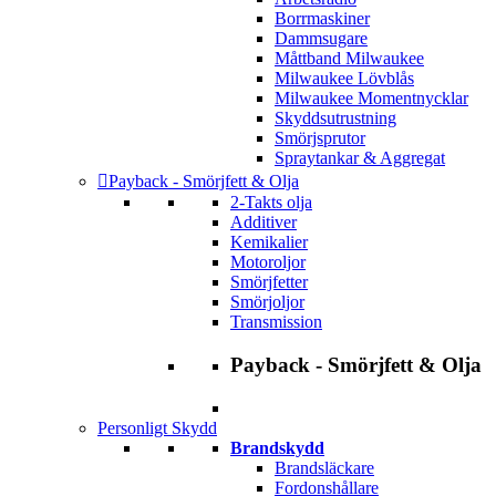
Borrmaskiner
Dammsugare
Måttband Milwaukee
Milwaukee Lövblås
Milwaukee Momentnycklar
Skyddsutrustning
Smörjsprutor
Spraytankar & Aggregat
Payback - Smörjfett & Olja
2-Takts olja
Additiver
Kemikalier
Motoroljor
Smörjfetter
Smörjoljor
Transmission
Payback - Smörjfett & Olja
Personligt Skydd
Brandskydd
Brandsläckare
Fordonshållare