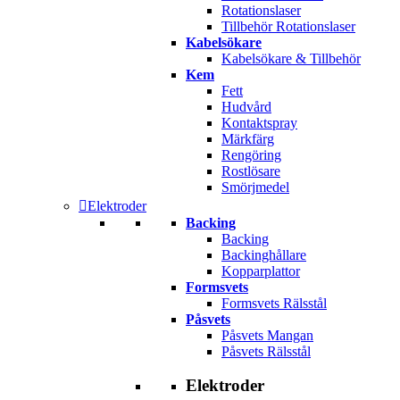
Rotationslaser
Tillbehör Rotationslaser
Kabelsökare
Kabelsökare & Tillbehör
Kem
Fett
Hudvård
Kontaktspray
Märkfärg
Rengöring
Rostlösare
Smörjmedel
Elektroder
Backing
Backing
Backinghållare
Kopparplattor
Formsvets
Formsvets Rälsstål
Påsvets
Påsvets Mangan
Påsvets Rälsstål
Elektroder