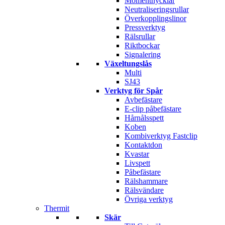
Momentnycklar
Neutraliseringsrullar
Överkopplingslinor
Pressverktyg
Rälsrullar
Riktbockar
Signalering
Växeltungslås
Multi
SJ43
Verktyg för Spår
Avbefästare
E-clip påbefästare
Hårnålsspett
Koben
Kombiverktyg Fastclip
Kontaktdon
Kvastar
Livspett
Påbefästare
Rälshammare
Rälsvändare
Övriga verktyg
Thermit
Skär