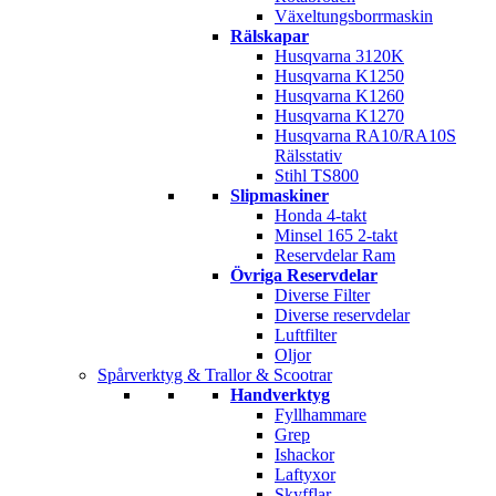
Växeltungsborrmaskin
Rälskapar
Husqvarna 3120K
Husqvarna K1250
Husqvarna K1260
Husqvarna K1270
Husqvarna RA10/RA10S
Rälsstativ
Stihl TS800
Slipmaskiner
Honda 4-takt
Minsel 165 2-takt
Reservdelar Ram
Övriga Reservdelar
Diverse Filter
Diverse reservdelar
Luftfilter
Oljor
Spårverktyg & Trallor & Scootrar
Handverktyg
Fyllhammare
Grep
Ishackor
Laftyxor
Skyfflar