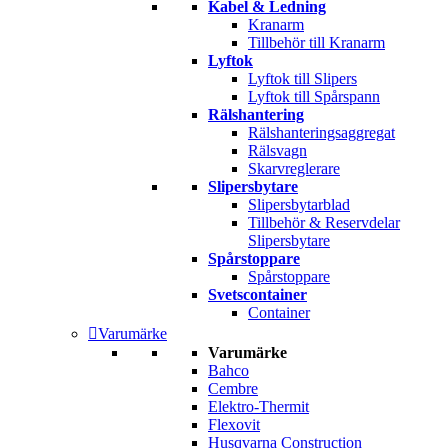
Kabel & Ledning
Kranarm
Tillbehör till Kranarm
Lyftok
Lyftok till Slipers
Lyftok till Spårspann
Rälshantering
Rälshanteringsaggregat
Rälsvagn
Skarvreglerare
Slipersbytare
Slipersbytarblad
Tillbehör & Reservdelar
Slipersbytare
Spårstoppare
Spårstoppare
Svetscontainer
Container
Varumärke
Varumärke
Bahco
Cembre
Elektro-Thermit
Flexovit
Husqvarna Construction