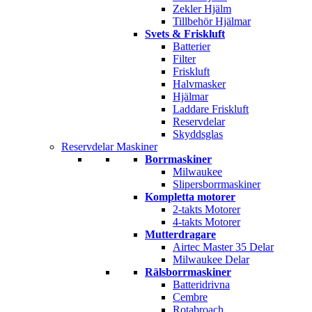
Zekler Hjälm
Tillbehör Hjälmar
Svets & Friskluft
Batterier
Filter
Friskluft
Halvmasker
Hjälmar
Laddare Friskluft
Reservdelar
Skyddsglas
Reservdelar Maskiner
Borrmaskiner
Milwaukee
Slipersborrmaskiner
Kompletta motorer
2-takts Motorer
4-takts Motorer
Mutterdragare
Airtec Master 35 Delar
Milwaukee Delar
Rälsborrmaskiner
Batteridrivna
Cembre
Rotabroach