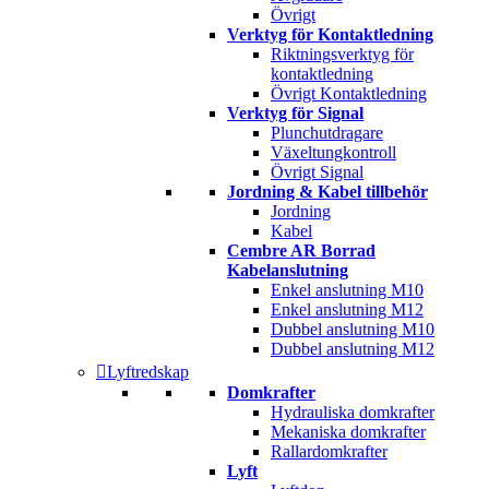
Övrigt
Verktyg för Kontaktledning
Riktningsverktyg för
kontaktledning
Övrigt Kontaktledning
Verktyg för Signal
Plunchutdragare
Växeltungkontroll
Övrigt Signal
Jordning & Kabel tillbehör
Jordning
Kabel
Cembre AR Borrad
Kabelanslutning
Enkel anslutning M10
Enkel anslutning M12
Dubbel anslutning M10
Dubbel anslutning M12
Lyftredskap
Domkrafter
Hydrauliska domkrafter
Mekaniska domkrafter
Rallardomkrafter
Lyft