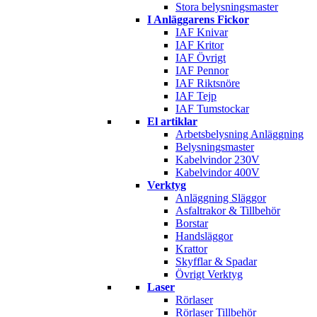
Stora belysningsmaster
I Anläggarens Fickor
IAF Knivar
IAF Kritor
IAF Övrigt
IAF Pennor
IAF Riktsnöre
IAF Tejp
IAF Tumstockar
El artiklar
Arbetsbelysning Anläggning
Belysningsmaster
Kabelvindor 230V
Kabelvindor 400V
Verktyg
Anläggning Släggor
Asfaltrakor & Tillbehör
Borstar
Handsläggor
Krattor
Skyfflar & Spadar
Övrigt Verktyg
Laser
Rörlaser
Rörlaser Tillbehör