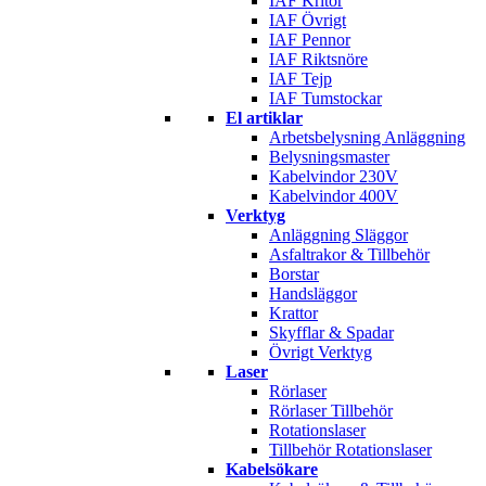
IAF Kritor
IAF Övrigt
IAF Pennor
IAF Riktsnöre
IAF Tejp
IAF Tumstockar
El artiklar
Arbetsbelysning Anläggning
Belysningsmaster
Kabelvindor 230V
Kabelvindor 400V
Verktyg
Anläggning Släggor
Asfaltrakor & Tillbehör
Borstar
Handsläggor
Krattor
Skyfflar & Spadar
Övrigt Verktyg
Laser
Rörlaser
Rörlaser Tillbehör
Rotationslaser
Tillbehör Rotationslaser
Kabelsökare