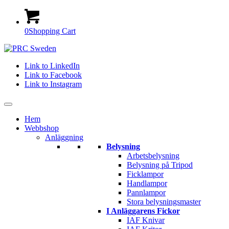
0
Shopping Cart
Link to LinkedIn
Link to Facebook
Link to Instagram
Hem
Webbshop
Anläggning
Belysning
Arbetsbelysning
Belysning på Tripod
Ficklampor
Handlampor
Pannlampor
Stora belysningsmaster
I Anläggarens Fickor
IAF Knivar