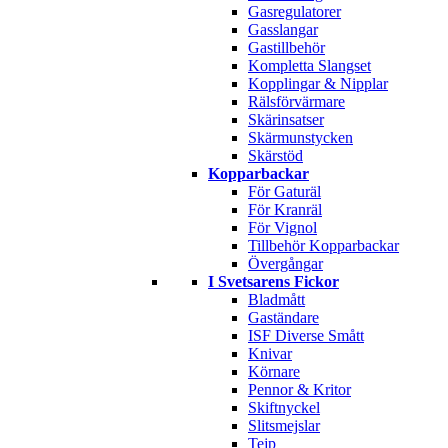
Gasregulatorer
Gasslangar
Gastillbehör
Kompletta Slangset
Kopplingar & Nipplar
Rälsförvärmare
Skärinsatser
Skärmunstycken
Skärstöd
Kopparbackar
För Gaturäl
För Kranräl
För Vignol
Tillbehör Kopparbackar
Övergångar
I Svetsarens Fickor
Bladmått
Gaständare
ISF Diverse Smått
Knivar
Körnare
Pennor & Kritor
Skiftnyckel
Slitsmejslar
Tejp