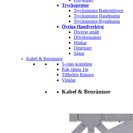
Trycksprutor
Trycksprutor Batteridriven
Trycksprutor Handpump
Trycksprutor-Ryggburna
Övriga Handverktyg
Diverse smått
Drivdornsatser
Hinkar
Omrörare
Sågar
Kabel & Brorännor
5-vägs koppling
Rak ränna 1m
Tillbehör Rännor
Vinklar
Kabel & Brorännor