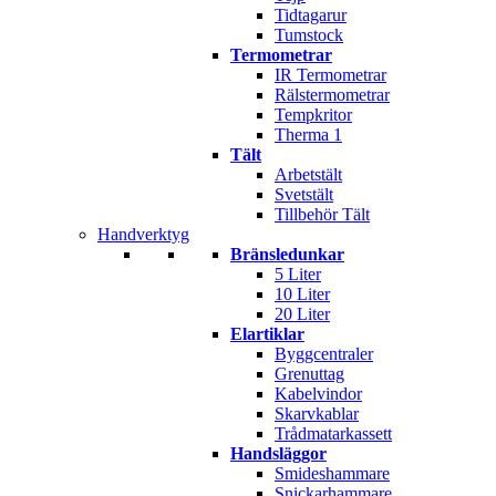
Tidtagarur
Tumstock
Termometrar
IR Termometrar
Rälstermometrar
Tempkritor
Therma 1
Tält
Arbetstält
Svetstält
Tillbehör Tält
Handverktyg
Bränsledunkar
5 Liter
10 Liter
20 Liter
Elartiklar
Byggcentraler
Grenuttag
Kabelvindor
Skarvkablar
Trådmatarkassett
Handsläggor
Smideshammare
Snickarhammare