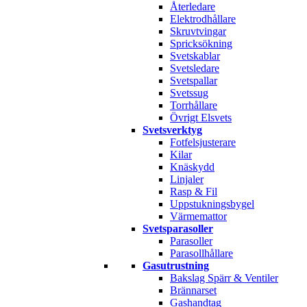
Återledare
Elektrodhållare
Skruvtvingar
Spricksökning
Svetskablar
Svetsledare
Svetspallar
Svetssug
Torrhållare
Övrigt Elsvets
Svetsverktyg
Fotfelsjusterare
Kilar
Knäskydd
Linjaler
Rasp & Fil
Uppstukningsbygel
Värmemattor
Svetsparasoller
Parasoller
Parasollhållare
Gasutrustning
Bakslag Spärr & Ventiler
Brännarset
Gashandtag