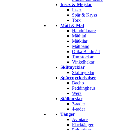
Insex & Mejslar
Insex
Spår & Kryss
Torx
Mått & Mät
Handräknare
Mäthjul
Mätkilar
Måttband
Olika Bladmått
Tumstockar
Vinkelhakar
Skiftnycklar
Skiftnycklar
Spärrnyckelsatser
Bacho
Peddinghaus
Wera
Stålborstar
3-rader
4-rader
Tänger
Avbitare
Flacktänger
Polygriper