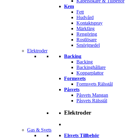
Kabelsökare & Tillbehör
Kem
Fett
Hudvård
Kontaktspray
Märkfärg
Rengöring
Rostlösare
Smörjmedel
Elektroder
Backing
Backing
Backinghållare
Kopparplattor
Formsvets
Formsvets Rälsstål
Påsvets
Påsvets Mangan
Påsvets Rälsstål
Elektroder
Gas & Svets
Elsvets Tillbehör