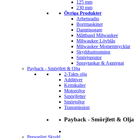
125 mm
230 mm
Övriga Produkter
Arbetsradio
Borrmaskiner
Dammsugare
Måttband Milwaukee
Milwaukee Lövblås
Milwaukee Momentnycklar
Skyddsutrustning
Smörjsprutor
Spraytankar & Aggregat
Payback - Smörjfett & Olja
2-Takts olja
Additiver
Kemikalier
Motoroljor
Smörjfetter
Smörjoljor
Transmission
Payback - Smörjfett & Olja
Personligt Skydd