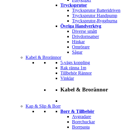
Trycksprutor
Trycksprutor Batteridriven
Trycksprutor Handpump
Trycksprutor-Ryggburna
Övriga Handverktyg
Diverse smått
Drivdornsatser
Hinkar
Omrörare
Sågar
Kabel & Brorännor
5-vägs koppling
Rak ränna 1m
Tillbehör Rännor
Vinklar
Kabel & Brorännor
Kap & Slip & Borr
Borr & Tillbehör
Avgradare
Borrchuckar
Borrpasta