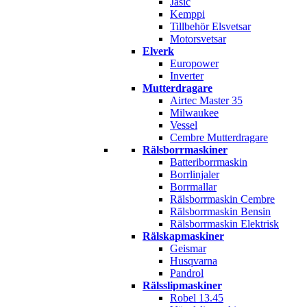
Jasic
Kemppi
Tillbehör Elsvetsar
Motorsvetsar
Elverk
Europower
Inverter
Mutterdragare
Airtec Master 35
Milwaukee
Vessel
Cembre Mutterdragare
Rälsborrmaskiner
Batteriborrmaskin
Borrlinjaler
Borrmallar
Rälsborrmaskin Cembre
Rälsborrmaskin Bensin
Rälsborrmaskin Elektrisk
Rälskapmaskiner
Geismar
Husqvarna
Pandrol
Rälsslipmaskiner
Robel 13.45