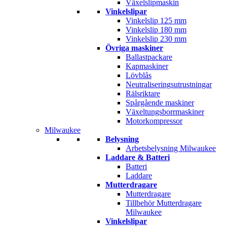
Växelslipmaskin
Vinkelslipar
Vinkelslip 125 mm
Vinkelslip 180 mm
Vinkelslip 230 mm
Övriga maskiner
Ballastpackare
Kapmaskiner
Lövblås
Neutraliseringsutrustningar
Rälsriktare
Spårgående maskiner
Växeltungsborrmaskiner
Motorkompressor
Milwaukee
Belysning
Arbetsbelysning Milwaukee
Laddare & Batteri
Batteri
Laddare
Mutterdragare
Mutterdragare
Tillbehör Mutterdragare
Milwaukee
Vinkelslipar