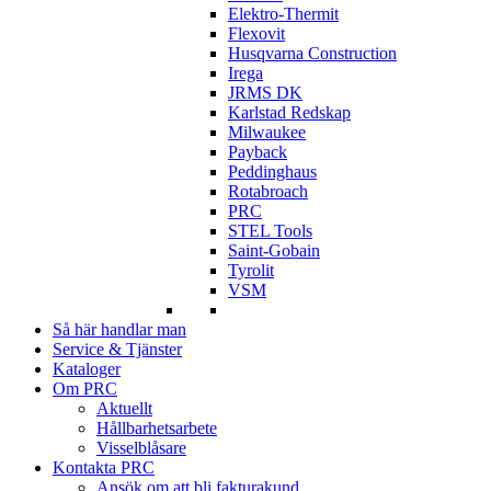
Elektro-Thermit
Flexovit
Husqvarna Construction
Irega
JRMS DK
Karlstad Redskap
Milwaukee
Payback
Peddinghaus
Rotabroach
PRC
STEL Tools
Saint-Gobain
Tyrolit
VSM
Så här handlar man
Service & Tjänster
Kataloger
Om PRC
Aktuellt
Hållbarhetsarbete
Visselblåsare
Kontakta PRC
Ansök om att bli fakturakund