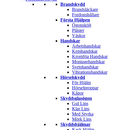
Brandskydd
Brandsläckare
Fordonshållare
Första Hjälpen
Ögonskölj
Plåster
Väskor
Handskar
Arbetshandskar
Kemhandskar
Kromfria Handskar
Montagehandskar
Svetshandskar
Vibrationshandskar
Hörselskydd
För Hjälm
Hörselproppar
Kåpor
Skyddsglasögon
Gul Lins
Klar Lins
Med Styrka
Mörk Lins
Skyddshjälmar
Kask Hjälm