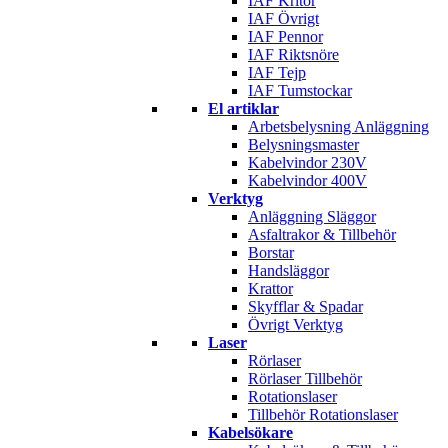
IAF Kritor
IAF Övrigt
IAF Pennor
IAF Riktsnöre
IAF Tejp
IAF Tumstockar
El artiklar
Arbetsbelysning Anläggning
Belysningsmaster
Kabelvindor 230V
Kabelvindor 400V
Verktyg
Anläggning Släggor
Asfaltrakor & Tillbehör
Borstar
Handsläggor
Krattor
Skyfflar & Spadar
Övrigt Verktyg
Laser
Rörlaser
Rörlaser Tillbehör
Rotationslaser
Tillbehör Rotationslaser
Kabelsökare