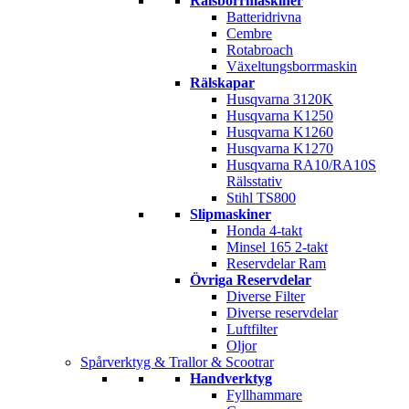
Rälsborrmaskiner
Batteridrivna
Cembre
Rotabroach
Växeltungsborrmaskin
Rälskapar
Husqvarna 3120K
Husqvarna K1250
Husqvarna K1260
Husqvarna K1270
Husqvarna RA10/RA10S
Rälsstativ
Stihl TS800
Slipmaskiner
Honda 4-takt
Minsel 165 2-takt
Reservdelar Ram
Övriga Reservdelar
Diverse Filter
Diverse reservdelar
Luftfilter
Oljor
Spårverktyg & Trallor & Scootrar
Handverktyg
Fyllhammare