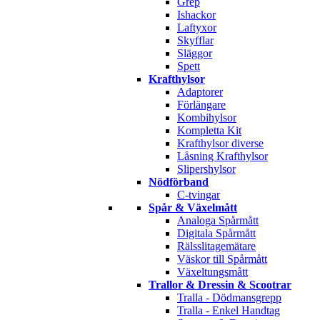
Grep
Ishackor
Laftyxor
Skyfflar
Släggor
Spett
Krafthylsor
Adaptorer
Förlängare
Kombihylsor
Kompletta Kit
Krafthylsor diverse
Låsning Krafthylsor
Slipershylsor
Nödförband
C-tvingar
Spår & Växelmått
Analoga Spårmått
Digitala Spårmått
Rälsslitagemätare
Väskor till Spårmått
Växeltungsmått
Trallor & Dressin & Scootrar
Tralla - Dödmansgrepp
Tralla - Enkel Handtag