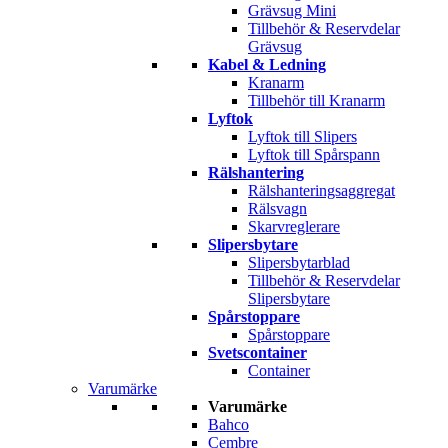
Grävsug Mini
Tillbehör & Reservdelar
Grävsug
Kabel & Ledning
Kranarm
Tillbehör till Kranarm
Lyftok
Lyftok till Slipers
Lyftok till Spårspann
Rälshantering
Rälshanteringsaggregat
Rälsvagn
Skarvreglerare
Slipersbytare
Slipersbytarblad
Tillbehör & Reservdelar
Slipersbytare
Spårstoppare
Spårstoppare
Svetscontainer
Container
Varumärke
Varumärke
Bahco
Cembre