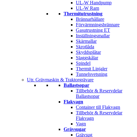
UL-W Handpump
UL-W Ram
Thermitutrustning
Brännarhållare
Förvärmningsbrännare
Gasutrustning ET
Inställningsmallar
Skärmallar
Skrotlåda
Skyddsplåtar
Slaggskålar
Spindel
Thermit Linjaler
Tunnelsvetsning
Utr. Grävmaskin & Traktorgrävare
Ballastsopar
Tillbehör & Reservdelar
Ballastsopar
Flakvagn
Container till Flakvagn
Tillbehör & Reservdelar
Flakvagn
Vagn
Grävsugar
Grävsug