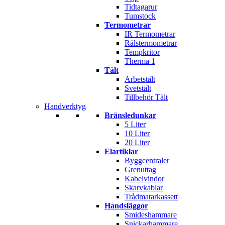
Tidtagarur
Tumstock
Termometrar
IR Termometrar
Rälstermometrar
Tempkritor
Therma 1
Tält
Arbetstält
Svetstält
Tillbehör Tält
Handverktyg
Bränsledunkar
5 Liter
10 Liter
20 Liter
Elartiklar
Byggcentraler
Grenuttag
Kabelvindor
Skarvkablar
Trådmatarkassett
Handsläggor
Smideshammare
Snickarhammare