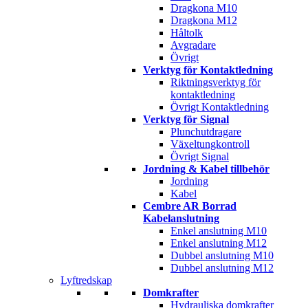
Dragkona M10
Dragkona M12
Håltolk
Avgradare
Övrigt
Verktyg för Kontaktledning
Riktningsverktyg för
kontaktledning
Övrigt Kontaktledning
Verktyg för Signal
Plunchutdragare
Växeltungkontroll
Övrigt Signal
Jordning & Kabel tillbehör
Jordning
Kabel
Cembre AR Borrad
Kabelanslutning
Enkel anslutning M10
Enkel anslutning M12
Dubbel anslutning M10
Dubbel anslutning M12
Lyftredskap
Domkrafter
Hydrauliska domkrafter