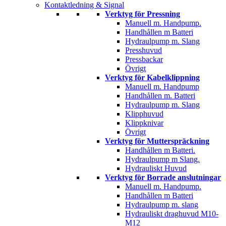
Kontaktledning & Signal
Verktyg för Pressning
Manuell m. Handpump.
Handhållen m Batteri
Hydraulpump m. Slang
Presshuvud
Pressbackar
Övrigt
Verktyg för Kabelklippning
Manuell m. Handpump
Handhållen m. Batteri
Hydraulpump m. Slang
Klipphuvud
Klippknivar
Övrigt
Verktyg för Mutterspräckning
Handhållen m Batteri.
Hydraulpump m Slang.
Hydrauliskt Huvud
Verktyg för Borrade anslutningar
Manuell m. Handpump.
Handhållen m Batteri
Hydraulpump m. slang
Hydrauliskt draghuvud M10-
M12