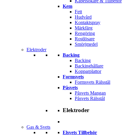
Kabelsökare & Tillbehör
Kem
Fett
Hudvård
Kontaktspray
Märkfärg
Rengöring
Rostlösare
Smörjmedel
Elektroder
Backing
Backing
Backinghållare
Kopparplattor
Formsvets
Formsvets Rälsstål
Påsvets
Påsvets Mangan
Påsvets Rälsstål
Elektroder
Gas & Svets
Elsvets Tillbehör