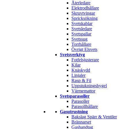
Återledare
Elektrodhållare
Skruvtvingar
Spricksökning
Svetskablar
Svetsledare
Svetspallar
Svetssug
Torrhållare
Övrigt Elsvets
Svetsverktyg
Fotfelsjusterare
Kilar
Knäskydd
Linjaler
Rasp & Fil
Uppstukningsbygel
Värmemattor
Svetsparasoller
Parasoller
Parasollhållare
Gasutrustning
Bakslag Spärr & Ventiler
Brännarset
Gashandtag