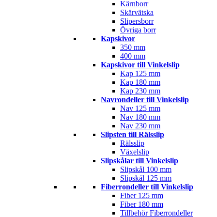
Kärnborr
Skärvätska
Slipersborr
Övriga borr
Kapskivor
350 mm
400 mm
Kapskivor till Vinkelslip
Kap 125 mm
Kap 180 mm
Kap 230 mm
Navrondeller till Vinkelslip
Nav 125 mm
Nav 180 mm
Nav 230 mm
Slipsten till Rälsslip
Rälsslip
Växelslip
Slipskålar till Vinkelslip
Slipskål 100 mm
Slipskål 125 mm
Fiberrondeller till Vinkelslip
Fiber 125 mm
Fiber 180 mm
Tillbehör Fiberrondeller