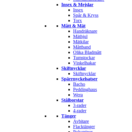
Insex & Mejslar
Insex
Spår & Kryss
Torx
Mått & Mät
Handräknare
Mäthjul
Mätkilar
Måttband
Olika Bladmått
Tumstockar
Vinkelhakar
Skiftnycklar
Skiftnycklar
Spärrnyckelsatser
Bacho
Peddinghaus
Wera
Stålborstar
3-rader
4-rader
Tänger
Avbitare
Flacktänger
Polygriper