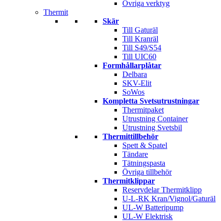
Övriga verktyg
Thermit
Skär
Till Gaturäl
Till Kranräl
Till S49/S54
Till UIC60
Formhållarplåtar
Delbara
SKV-Elit
SoWos
Kompletta Svetsutrustningar
Thermitpaket
Utrustning Container
Utrustning Svetsbil
Thermittillbehör
Spett & Spatel
Tändare
Tätningspasta
Övriga tillbehör
Thermitklippar
Reservdelar Thermitklipp
U-L-RK Kran/Vignol/Gaturäl
UL-W Batteripump
UL-W Elektrisk