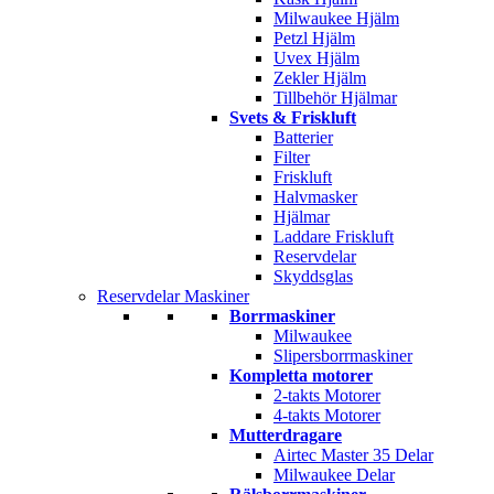
Milwaukee Hjälm
Petzl Hjälm
Uvex Hjälm
Zekler Hjälm
Tillbehör Hjälmar
Svets & Friskluft
Batterier
Filter
Friskluft
Halvmasker
Hjälmar
Laddare Friskluft
Reservdelar
Skyddsglas
Reservdelar Maskiner
Borrmaskiner
Milwaukee
Slipersborrmaskiner
Kompletta motorer
2-takts Motorer
4-takts Motorer
Mutterdragare
Airtec Master 35 Delar
Milwaukee Delar