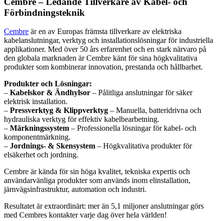
Cembre – Ledande Tillverkare av Kabel- och
Förbindningsteknik
Cembre
är en av Europas främsta tillverkare av elektriska
kabelanslutningar, verktyg och installationslösningar för industriella
applikationer. Med över 50 års erfarenhet och en stark närvaro på
den globala marknaden är Cembre känt för sina högkvalitativa
produkter som kombinerar innovation, prestanda och hållbarhet.
Produkter och Lösningar:
–
Kabelskor & Ändhylsor
– Pålitliga anslutningar för säker
elektrisk installation.
–
Pressverktyg & Klippverktyg
– Manuella, batteridrivna och
hydrauliska verktyg för effektiv kabelbearbetning.
–
Märkningssystem
– Professionella lösningar för kabel- och
komponentmärkning.
–
Jordnings- & Skensystem
– Högkvalitativa produkter för
elsäkerhet och jordning.
Cembre är kända för sin höga kvalitet, tekniska expertis och
användarvänliga produkter som används inom elinstallation,
järnvägsinfrastruktur, automation och industri.
Resultatet är extraordinärt: mer än 5,1 miljoner anslutningar görs
med Cembres kontakter varje dag över hela världen!