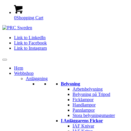
0
Shopping Cart
Link to LinkedIn
Link to Facebook
Link to Instagram
Hem
Webbshop
Anläggning
Belysning
Arbetsbelysning
Belysning på Tripod
Ficklampor
Handlampor
Pannlampor
Stora belysningsmaster
I Anläggarens Fickor
IAF Knivar