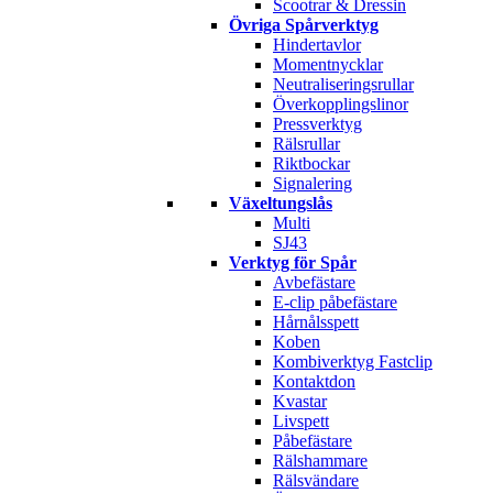
Scootrar & Dressin
Övriga Spårverktyg
Hindertavlor
Momentnycklar
Neutraliseringsrullar
Överkopplingslinor
Pressverktyg
Rälsrullar
Riktbockar
Signalering
Växeltungslås
Multi
SJ43
Verktyg för Spår
Avbefästare
E-clip påbefästare
Hårnålsspett
Koben
Kombiverktyg Fastclip
Kontaktdon
Kvastar
Livspett
Påbefästare
Rälshammare
Rälsvändare