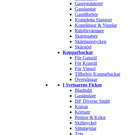
Gasregulatorer
Gasslangar
Gastillbehör
Kompletta Slangset
Kopplingar & Nipplar
Rälsförvärmare
Skärinsatser
Skärmunstycken
Skärstöd
Kopparbackar
För Gaturäl
För Kranräl
För Vignol
Tillbehör Kopparbackar
Övergångar
I Svetsarens Fickor
Bladmått
Gaständare
ISF Diverse Smått
Knivar
Körnare
Pennor & Kritor
Skiftnyckel
Slitsmejslar
Tejp