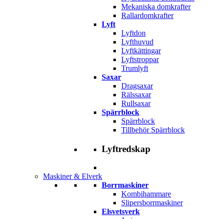
Mekaniska domkrafter
Rallardomkrafter
Lyft
Lyftdon
Lyfthuvud
Lyftkättingar
Lyftstroppar
Trumlyft
Saxar
Dragsaxar
Rälssaxar
Rullsaxar
Spärrblock
Spärrblock
Tillbehör Spärrblock
Lyftredskap
Maskiner & Elverk
Borrmaskiner
Kombihammare
Slipersborrmaskiner
Elsvetsverk