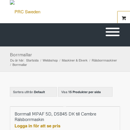
Borrmallar
Du är här:
Startsida
/
Webbshop
/
Maskiner & Elverk
/
Rälsborrmaskiner
/
Borrmallar
Sortera utifrån
Visa
Default
15 Produkter per sida
Borrmall MPAF 5D, DSB45 DK till Cembre
Rälsborrmaskin
Logga in för att se pris