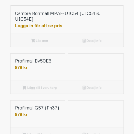
Cembre Borrmall MPAF-UIC54 (UIC54 &
UIC54E)
Logga in för att se pris
Läs mer
Detaljinfo
Profilmall Bv50E3
879
kr
Lägg till i varukorg
Detaljinfo
Profilmall G57 (Ph37)
979
kr