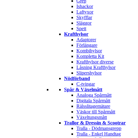
Grep
Ishackor
Laftyxor
Skyfflar
Släggor
Spett
Krafthylsor
Adaptorer
Förlängare
Kombihylsor
Kompletta Kit
Krafthylsor diverse
Låsning Krafthylsor
Slipershylsor
Nödförband
C-tvingar
Spår & Växelmått
Analoga Spårmått
Digitala Spårmått
Rälsslitagemätare
Väskor till Spårmått
Växeltungsmått
Trallor & Dressin & Scootrar
Tralla - Dödmansgrepp
Tralla - Enkel Handtag