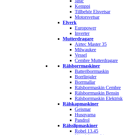
Jasic
Kemppi
Tillbehör Elsvetsar
Motorsvetsar
Elverk
Europower
Inverter
Mutterdragare
Airtec Master 35
Milwaukee
Vessel
Cembre Mutterdragare
Rälsborrmaskiner
Batteriborrmaskin
Borrlinjaler
Borrmallar
Rälsborrmaskin Cembre
Rälsborrmaskin Bensin
Rälsborrmaskin Elektrisk
Rälskapmaskiner
Geismar
Husqvarna
Pandrol
Rälsslipmaskiner
Robel 13.45