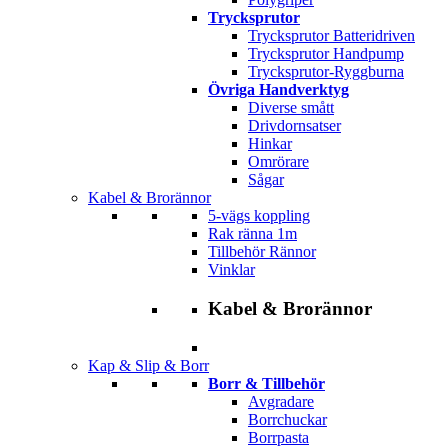
Trycksprutor
Trycksprutor Batteridriven
Trycksprutor Handpump
Trycksprutor-Ryggburna
Övriga Handverktyg
Diverse smått
Drivdornsatser
Hinkar
Omrörare
Sågar
Kabel & Brorännor
5-vägs koppling
Rak ränna 1m
Tillbehör Rännor
Vinklar
Kabel & Brorännor
Kap & Slip & Borr
Borr & Tillbehör
Avgradare
Borrchuckar
Borrpasta