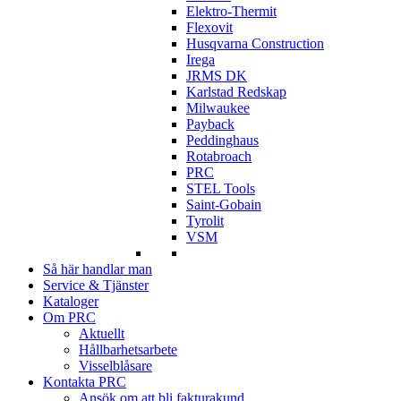
Elektro-Thermit
Flexovit
Husqvarna Construction
Irega
JRMS DK
Karlstad Redskap
Milwaukee
Payback
Peddinghaus
Rotabroach
PRC
STEL Tools
Saint-Gobain
Tyrolit
VSM
Så här handlar man
Service & Tjänster
Kataloger
Om PRC
Aktuellt
Hållbarhetsarbete
Visselblåsare
Kontakta PRC
Ansök om att bli fakturakund