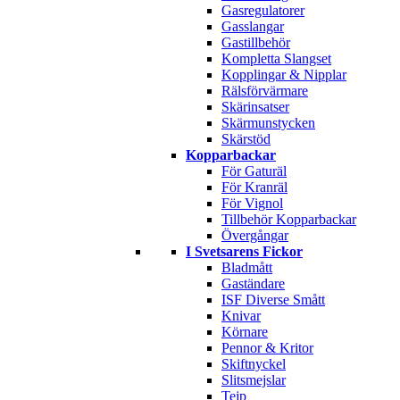
Gasregulatorer
Gasslangar
Gastillbehör
Kompletta Slangset
Kopplingar & Nipplar
Rälsförvärmare
Skärinsatser
Skärmunstycken
Skärstöd
Kopparbackar
För Gaturäl
För Kranräl
För Vignol
Tillbehör Kopparbackar
Övergångar
I Svetsarens Fickor
Bladmått
Gaständare
ISF Diverse Smått
Knivar
Körnare
Pennor & Kritor
Skiftnyckel
Slitsmejslar
Tejp