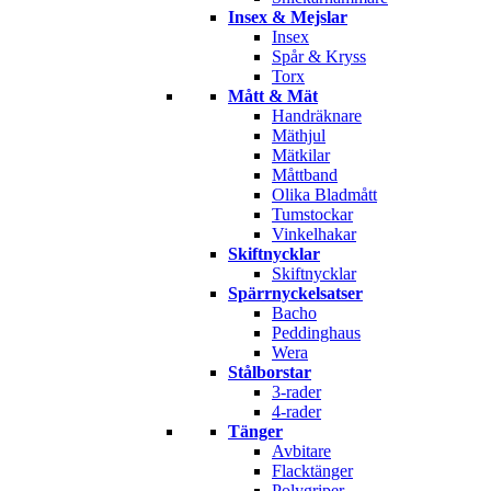
Insex & Mejslar
Insex
Spår & Kryss
Torx
Mått & Mät
Handräknare
Mäthjul
Mätkilar
Måttband
Olika Bladmått
Tumstockar
Vinkelhakar
Skiftnycklar
Skiftnycklar
Spärrnyckelsatser
Bacho
Peddinghaus
Wera
Stålborstar
3-rader
4-rader
Tänger
Avbitare
Flacktänger
Polygriper