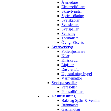
Återledare
Elektrodhållare
Skruvtvingar
Spricksökning
Svetskablar
Svetsledare
Svetspallar
Svetssug
Torrhållare
Övrigt Elsvets
Svetsverktyg
Fotfelsjusterare
Kilar
Knäskydd
Linjaler
Rasp & Fil
Uppstukningsbygel
Värmemattor
Svetsparasoller
Parasoller
Parasollhållare
Gasutrustning
Bakslag Spärr & Ventiler
Brännarset
Gashandtag