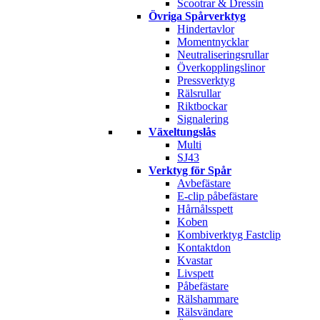
Scootrar & Dressin
Övriga Spårverktyg
Hindertavlor
Momentnycklar
Neutraliseringsrullar
Överkopplingslinor
Pressverktyg
Rälsrullar
Riktbockar
Signalering
Växeltungslås
Multi
SJ43
Verktyg för Spår
Avbefästare
E-clip påbefästare
Hårnålsspett
Koben
Kombiverktyg Fastclip
Kontaktdon
Kvastar
Livspett
Påbefästare
Rälshammare
Rälsvändare