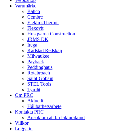
Webbshop
Varumärke
Bahco
Cembre
Elektro-Thermit
Flexovit
Husqvarna Construction
JRMS DK
Irega
Karlstad Redskap
Milwaukee
Payback
Peddinghaus
Rotabroach
Saint-Gobain
STEL Tools
Tyrolit
Om PRC
Aktuellt
Hållbarhetsarbete
Kontakta PRC
Ansök om att bli fakturakund
Villkor
Logga in