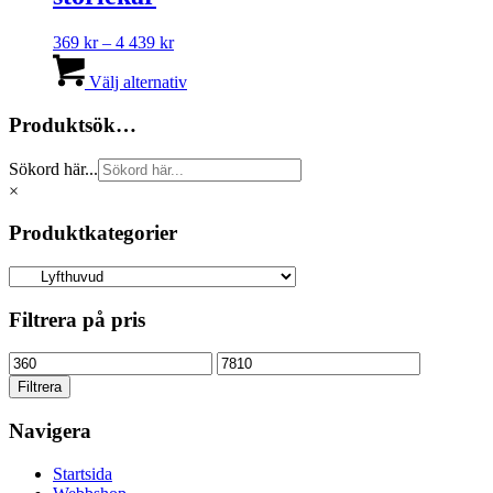
olika
alternativen
Prisintervall:
369
kr
–
4 439
kr
kan
369 kr
Den
väljas
till
här
Välj alternativ
på
4
produkten
produktsidan
439 kr
har
Produktsök…
flera
varianter.
Sökord här...
De
×
olika
alternativen
Produktkategorier
kan
väljas
på
produktsidan
Filtrera på pris
Min
Max
pris
pris
Filtrera
Navigera
Startsida