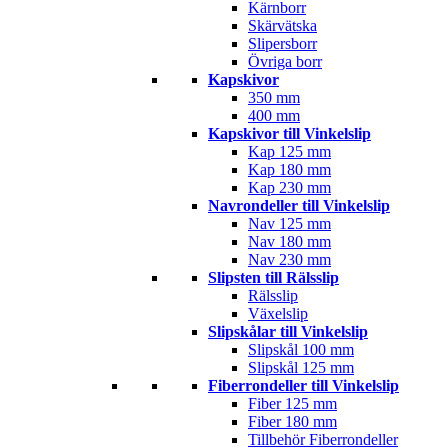
Kärnborr
Skärvätska
Slipersborr
Övriga borr
Kapskivor
350 mm
400 mm
Kapskivor till Vinkelslip
Kap 125 mm
Kap 180 mm
Kap 230 mm
Navrondeller till Vinkelslip
Nav 125 mm
Nav 180 mm
Nav 230 mm
Slipsten till Rälsslip
Rälsslip
Växelslip
Slipskålar till Vinkelslip
Slipskål 100 mm
Slipskål 125 mm
Fiberrondeller till Vinkelslip
Fiber 125 mm
Fiber 180 mm
Tillbehör Fiberrondeller