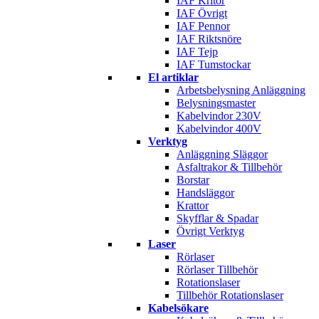
IAF Kritor
IAF Övrigt
IAF Pennor
IAF Riktsnöre
IAF Tejp
IAF Tumstockar
El artiklar
Arbetsbelysning Anläggning
Belysningsmaster
Kabelvindor 230V
Kabelvindor 400V
Verktyg
Anläggning Släggor
Asfaltrakor & Tillbehör
Borstar
Handsläggor
Krattor
Skyfflar & Spadar
Övrigt Verktyg
Laser
Rörlaser
Rörlaser Tillbehör
Rotationslaser
Tillbehör Rotationslaser
Kabelsökare