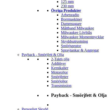
125 mm
230 mm
Övriga Produkter
Arbetsradio
Borrmaskiner
Dammsugare
Måttband Milwaukee
Milwaukee Lövblås
Milwaukee Momentnycklar
Skyddsutrustning
Smörjsprutor
Spraytankar & Aggregat
Payback - Smörjfett & Olja
2-Takts olja
Additiver
Kemikalier
Motoroljor
Smörjfetter
Smörjoljor
Transmission
Payback - Smörjfett & Olja
Personligt Skydd