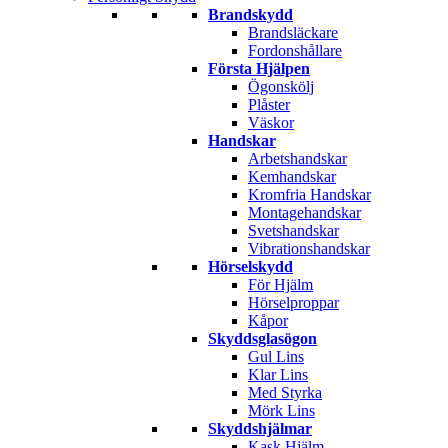
Brandskydd
Brandsläckare
Fordonshållare
Första Hjälpen
Ögonskölj
Plåster
Väskor
Handskar
Arbetshandskar
Kemhandskar
Kromfria Handskar
Montagehandskar
Svetshandskar
Vibrationshandskar
Hörselskydd
För Hjälm
Hörselproppar
Kåpor
Skyddsglasögon
Gul Lins
Klar Lins
Med Styrka
Mörk Lins
Skyddshjälmar
Kask Hjälm