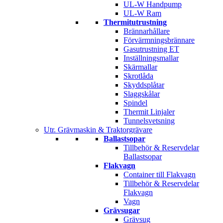
UL-W Handpump
UL-W Ram
Thermitutrustning
Brännarhållare
Förvärmningsbrännare
Gasutrustning ET
Inställningsmallar
Skärmallar
Skrotlåda
Skyddsplåtar
Slaggskålar
Spindel
Thermit Linjaler
Tunnelsvetsning
Utr. Grävmaskin & Traktorgrävare
Ballastsopar
Tillbehör & Reservdelar
Ballastsopar
Flakvagn
Container till Flakvagn
Tillbehör & Reservdelar
Flakvagn
Vagn
Grävsugar
Grävsug