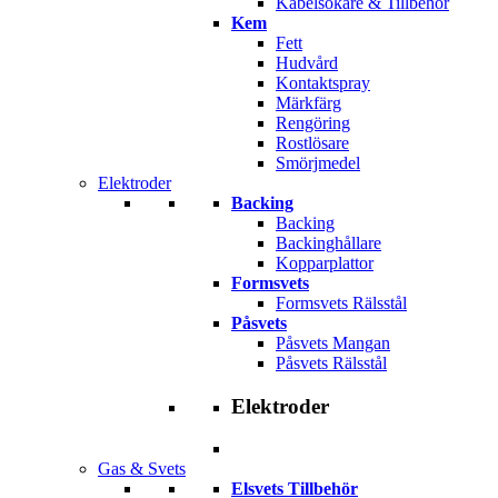
Kabelsökare & Tillbehör
Kem
Fett
Hudvård
Kontaktspray
Märkfärg
Rengöring
Rostlösare
Smörjmedel
Elektroder
Backing
Backing
Backinghållare
Kopparplattor
Formsvets
Formsvets Rälsstål
Påsvets
Påsvets Mangan
Påsvets Rälsstål
Elektroder
Gas & Svets
Elsvets Tillbehör