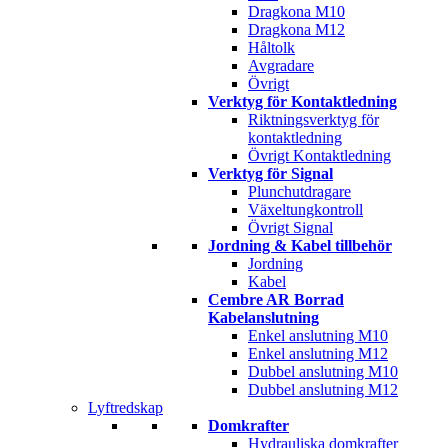
Dragkona M10
Dragkona M12
Håltolk
Avgradare
Övrigt
Verktyg för Kontaktledning
Riktningsverktyg för
kontaktledning
Övrigt Kontaktledning
Verktyg för Signal
Plunchutdragare
Växeltungkontroll
Övrigt Signal
Jordning & Kabel tillbehör
Jordning
Kabel
Cembre AR Borrad
Kabelanslutning
Enkel anslutning M10
Enkel anslutning M12
Dubbel anslutning M10
Dubbel anslutning M12
Lyftredskap
Domkrafter
Hydrauliska domkrafter