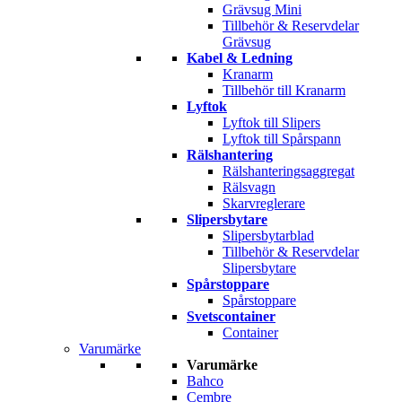
Grävsug Mini
Tillbehör & Reservdelar
Grävsug
Kabel & Ledning
Kranarm
Tillbehör till Kranarm
Lyftok
Lyftok till Slipers
Lyftok till Spårspann
Rälshantering
Rälshanteringsaggregat
Rälsvagn
Skarvreglerare
Slipersbytare
Slipersbytarblad
Tillbehör & Reservdelar
Slipersbytare
Spårstoppare
Spårstoppare
Svetscontainer
Container
Varumärke
Varumärke
Bahco
Cembre