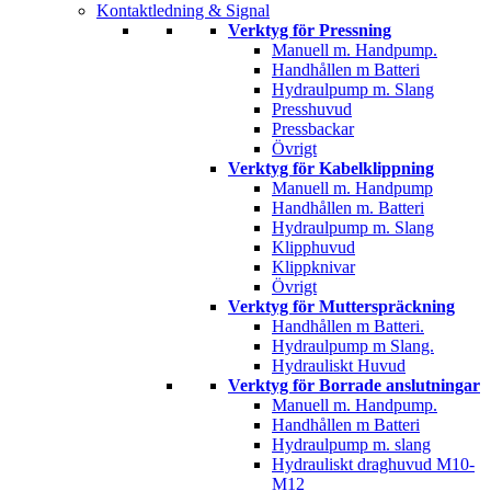
Kontaktledning & Signal
Verktyg för Pressning
Manuell m. Handpump.
Handhållen m Batteri
Hydraulpump m. Slang
Presshuvud
Pressbackar
Övrigt
Verktyg för Kabelklippning
Manuell m. Handpump
Handhållen m. Batteri
Hydraulpump m. Slang
Klipphuvud
Klippknivar
Övrigt
Verktyg för Mutterspräckning
Handhållen m Batteri.
Hydraulpump m Slang.
Hydrauliskt Huvud
Verktyg för Borrade anslutningar
Manuell m. Handpump.
Handhållen m Batteri
Hydraulpump m. slang
Hydrauliskt draghuvud M10-
M12