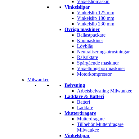
Växelslipmaskin
Vinkelslipar
Vinkelslip 125 mm
Vinkelslip 180 mm
Vinkelslip 230 mm
Övriga maskiner
Ballastpackare
Kapmaskiner
Lövblås
Neutraliseringsutrustningar
Rälsriktare
Spårgående maskiner
Växeltungsborrmaskiner
Motorkompressor
Milwaukee
Belysning
Arbetsbelysning Milwaukee
Laddare & Batteri
Batteri
Laddare
Mutterdragare
Mutterdragare
Tillbehör Mutterdragare
Milwaukee
Vinkelslipar