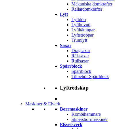
Mekaniska domkrafter
Rallardomkrafter
Lyft
Lyftdon
Lyfthuvud
Lyftkättingar
Lyftstroppar
Trumlyft
Saxar
Dragsaxar
Rälssaxar
Rullsaxar
Spärrblock
Spärrblock
Tillbehör Spärrblock
Lyftredskap
Maskiner & Elverk
Borrmaskiner
Kombihammare
Slipersborrmaskiner
Elsvetsverk