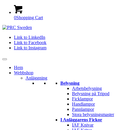
0
Shopping Cart
Link to LinkedIn
Link to Facebook
Link to Instagram
Hem
Webbshop
Anläggning
Belysning
Arbetsbelysning
Belysning på Tripod
Ficklampor
Handlampor
Pannlampor
Stora belysningsmaster
I Anläggarens Fickor
IAF Knivar