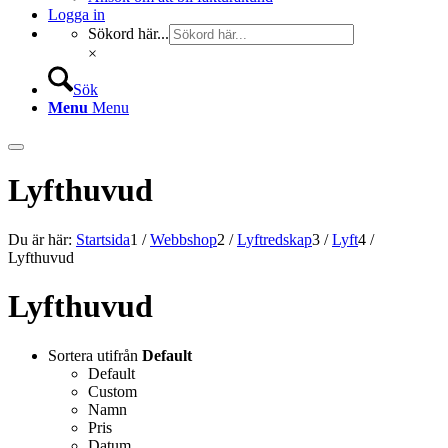
Logga in
Sökord här...
×
Sök
Menu
Menu
Lyfthuvud
Du är här:
Startsida
1
/
Webbshop
2
/
Lyftredskap
3
/
Lyft
4
/
Lyfthuvud
Lyfthuvud
Sortera utifrån
Default
Default
Custom
Namn
Pris
Datum