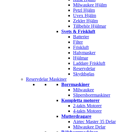
Milwaukee Hjälm
Petzl Hjälm
Uvex Hjälm
Zekler Hjälm
Tillbehör Hjälmar
Svets & Friskluft
Batterier
Filter
Friskluft
Halvmasker
Hjälmar
Laddare Friskluft
Reservdelar
Skyddsglas
Reservdelar Maskiner
Borrmaskiner
Milwaukee
Slipersborrmaskiner
Kompletta motorer
2-takts Motorer
4-takts Motorer
Mutterdragare
Airtec Master 35 Delar
Milwaukee Delar