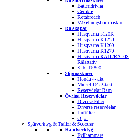
Rälsborrmaskiner
Batteridrivna
Cembre
Rotabroach
Växeltungsborrmaskin
Rälskapar
Husqvarna 3120K
Husqvarna K1250
Husqvarna K1260
Husqvarna K1270
Husqvarna RA10/RA10S
Rälsstativ
Stihl TS800
Slipmaskiner
Honda 4-takt
Minsel 165 2-takt
Reservdelar Ram
Övriga Reservdelar
Diverse Filter
Diverse reservdelar
Luftfilter
Oljor
Spårverktyg & Trallor & Scootrar
Handverktyg
Fyllhammare