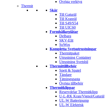
Övriga verktyg
Thermit
Skär
Till Gaturäl
Till Kranräl
Till S49/S54
Till UIC60
Formhållarplåtar
Delbara
SKV-Elit
SoWos
Kompletta Svetsutrustningar
Thermitpaket
Utrustning Container
Utrustning Svetsbil
Thermittillbehör
Spett & Spatel
Tändare
Tätningspasta
Övriga tillbehör
Thermitklippar
Reservdelar Thermitklipp
U-L-RK Kran/Vignol/Gaturäl
UL-W Batteripump
UL-W Elektrisk