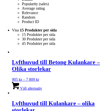
Popularity (sales)
Average rating
Relevance
Random
Product ID
Visa
15 Produkter per sida
15 Produkter per sida
30 Produkter per sida
45 Produkter per sida
Lyfthuvud till Betong Kulankare –
Olika storlekar
Prisintervall:
905
kr
–
7 809
kr
905 kr
Den
till
här
Välj alternativ
7
produkten
809 kr
har
flera
Lyfthuvud till Kulankare – olika
varianter.
storlekar
De