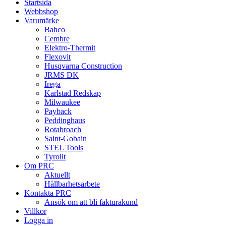
Startsida
Webbshop
Varumärke
Bahco
Cembre
Elektro-Thermit
Flexovit
Husqvarna Construction
JRMS DK
Irega
Karlstad Redskap
Milwaukee
Payback
Peddinghaus
Rotabroach
Saint-Gobain
STEL Tools
Tyrolit
Om PRC
Aktuellt
Hållbarhetsarbete
Kontakta PRC
Ansök om att bli fakturakund
Villkor
Logga in