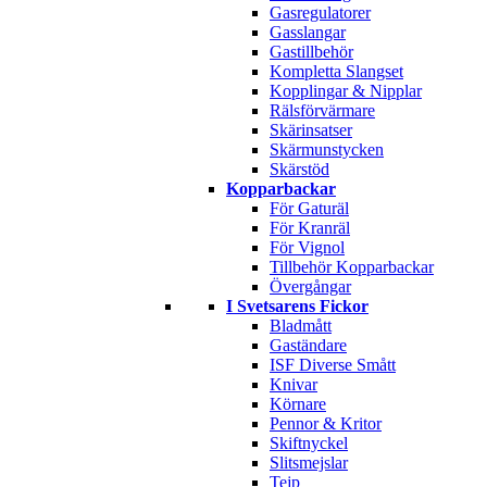
Gasregulatorer
Gasslangar
Gastillbehör
Kompletta Slangset
Kopplingar & Nipplar
Rälsförvärmare
Skärinsatser
Skärmunstycken
Skärstöd
Kopparbackar
För Gaturäl
För Kranräl
För Vignol
Tillbehör Kopparbackar
Övergångar
I Svetsarens Fickor
Bladmått
Gaständare
ISF Diverse Smått
Knivar
Körnare
Pennor & Kritor
Skiftnyckel
Slitsmejslar
Tejp