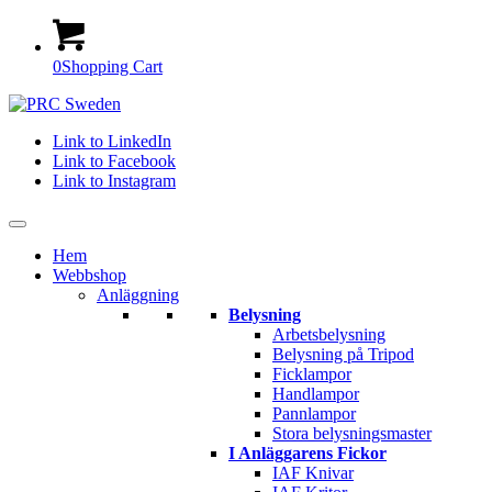
0
Shopping Cart
Link to LinkedIn
Link to Facebook
Link to Instagram
Hem
Webbshop
Anläggning
Belysning
Arbetsbelysning
Belysning på Tripod
Ficklampor
Handlampor
Pannlampor
Stora belysningsmaster
I Anläggarens Fickor
IAF Knivar