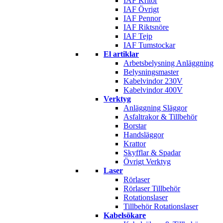
IAF Kritor
IAF Övrigt
IAF Pennor
IAF Riktsnöre
IAF Tejp
IAF Tumstockar
El artiklar
Arbetsbelysning Anläggning
Belysningsmaster
Kabelvindor 230V
Kabelvindor 400V
Verktyg
Anläggning Släggor
Asfaltrakor & Tillbehör
Borstar
Handsläggor
Krattor
Skyfflar & Spadar
Övrigt Verktyg
Laser
Rörlaser
Rörlaser Tillbehör
Rotationslaser
Tillbehör Rotationslaser
Kabelsökare