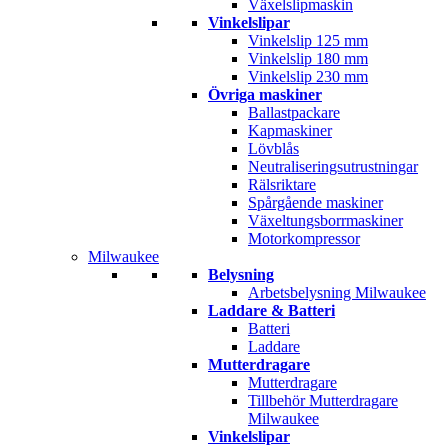
Växelslipmaskin
Vinkelslipar
Vinkelslip 125 mm
Vinkelslip 180 mm
Vinkelslip 230 mm
Övriga maskiner
Ballastpackare
Kapmaskiner
Lövblås
Neutraliseringsutrustningar
Rälsriktare
Spårgående maskiner
Växeltungsborrmaskiner
Motorkompressor
Milwaukee
Belysning
Arbetsbelysning Milwaukee
Laddare & Batteri
Batteri
Laddare
Mutterdragare
Mutterdragare
Tillbehör Mutterdragare
Milwaukee
Vinkelslipar