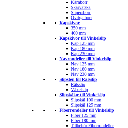
Kärnborr
Skärvätska
Slipersborr
Övriga borr
Kapskivor
350 mm
400 mm
Kapskivor till Vinkelslip
Kap 125 mm
Kap 180 mm
Kap 230 mm
Navrondeller till Vinkelslip
Nav 125 mm
Nav 180 mm
Nav 230 mm
Slipsten till Rälsslip
Rälsslip
Växelslip
Slipskålar till Vinkelslip
Slipskål 100 mm
Slipskål 125 mm
Fiberrondeller till Vinkelslip
Fiber 125 mm
Fiber 180 mm
Tillbehör Fiberrondeller