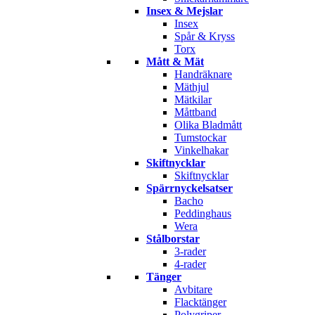
Insex & Mejslar
Insex
Spår & Kryss
Torx
Mått & Mät
Handräknare
Mäthjul
Mätkilar
Måttband
Olika Bladmått
Tumstockar
Vinkelhakar
Skiftnycklar
Skiftnycklar
Spärrnyckelsatser
Bacho
Peddinghaus
Wera
Stålborstar
3-rader
4-rader
Tänger
Avbitare
Flacktänger
Polygriper