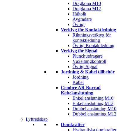
Dragkona M10
Dragkona M12
Håltolk
Avgradare
Övrigt
Verktyg för Kontaktledning
Riktningsverktyg för
kontaktledning
Övrigt Kontaktledning
Verktyg för Signal
Plunchutdragare
Växeltungkontroll
Övrigt Signal
Jordning & Kabel tillbehör
Jordning
Kabel
Cembre AR Borrad
Kabelanslutning
Enkel anslutning M10
Enkel anslutning M12
Dubbel anslutning M10
Dubbel anslutning M12
Lyftredskap
Domkrafter
Hydrauliska domkrafter