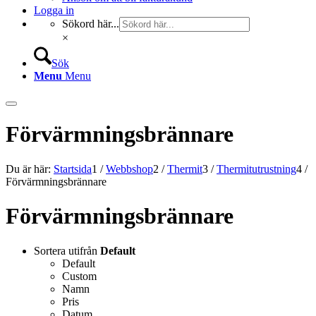
Logga in
Sökord här...
×
Sök
Menu
Menu
Förvärmningsbrännare
Du är här:
Startsida
1
/
Webbshop
2
/
Thermit
3
/
Thermitutrustning
4
/
Förvärmningsbrännare
Förvärmningsbrännare
Sortera utifrån
Default
Default
Custom
Namn
Pris
Datum