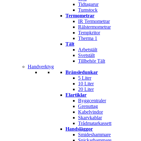
Tidtagarur
Tumstock
Termometrar
IR Termometrar
Rälstermometrar
Tempkritor
Therma 1
Tält
Arbetstält
Svetstält
Tillbehör Tält
Handverktyg
Bränsledunkar
5 Liter
10 Liter
20 Liter
Elartiklar
Byggcentraler
Grenuttag
Kabelvindor
Skarvkablar
Trådmatarkassett
Handsläggor
Smideshammare
Snickarhammare