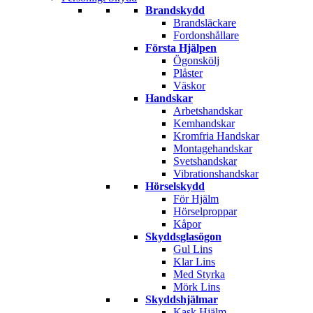
Brandskydd
Brandsläckare
Fordonshållare
Första Hjälpen
Ögonskölj
Plåster
Väskor
Handskar
Arbetshandskar
Kemhandskar
Kromfria Handskar
Montagehandskar
Svetshandskar
Vibrationshandskar
Hörselskydd
För Hjälm
Hörselproppar
Kåpor
Skyddsglasögon
Gul Lins
Klar Lins
Med Styrka
Mörk Lins
Skyddshjälmar
Kask Hjälm