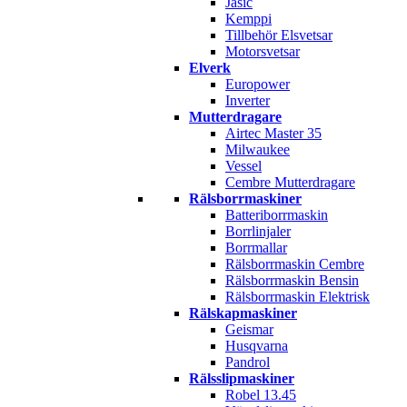
Jasic
Kemppi
Tillbehör Elsvetsar
Motorsvetsar
Elverk
Europower
Inverter
Mutterdragare
Airtec Master 35
Milwaukee
Vessel
Cembre Mutterdragare
Rälsborrmaskiner
Batteriborrmaskin
Borrlinjaler
Borrmallar
Rälsborrmaskin Cembre
Rälsborrmaskin Bensin
Rälsborrmaskin Elektrisk
Rälskapmaskiner
Geismar
Husqvarna
Pandrol
Rälsslipmaskiner
Robel 13.45