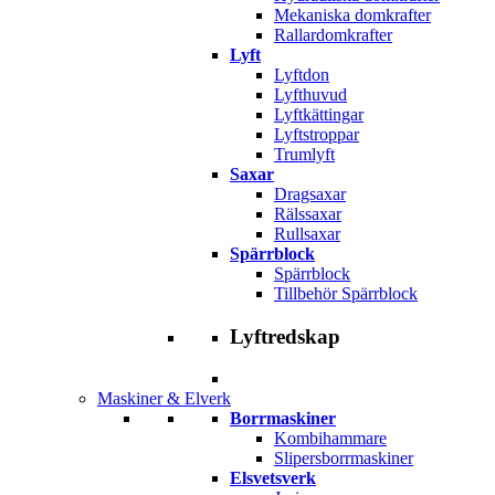
Mekaniska domkrafter
Rallardomkrafter
Lyft
Lyftdon
Lyfthuvud
Lyftkättingar
Lyftstroppar
Trumlyft
Saxar
Dragsaxar
Rälssaxar
Rullsaxar
Spärrblock
Spärrblock
Tillbehör Spärrblock
Lyftredskap
Maskiner & Elverk
Borrmaskiner
Kombihammare
Slipersborrmaskiner
Elsvetsverk