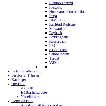
Elektro-Thermit
Flexovit
Husqvarna Construction
Irega
JRMS DK
Karlstad Redskap
Milwaukee
Payback
Peddinghaus
Rotabroach
PRC
STEL Tools
Saint-Gobain
Tyrolit
VSM
Så här handlar man
Service & Tjänster
Kataloger
Om PRC
Aktuellt
Hållbarhetsarbete
Visselblåsare
Kontakta PRC
Ansök om att bli fakturakund