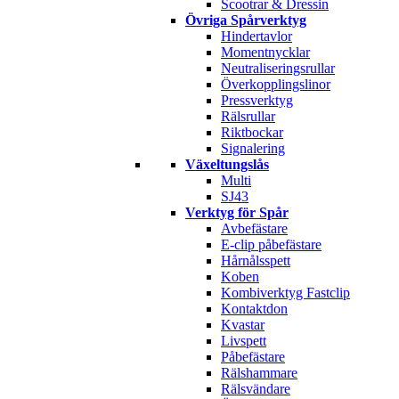
Scootrar & Dressin
Övriga Spårverktyg
Hindertavlor
Momentnycklar
Neutraliseringsrullar
Överkopplingslinor
Pressverktyg
Rälsrullar
Riktbockar
Signalering
Växeltungslås
Multi
SJ43
Verktyg för Spår
Avbefästare
E-clip påbefästare
Hårnålsspett
Koben
Kombiverktyg Fastclip
Kontaktdon
Kvastar
Livspett
Påbefästare
Rälshammare
Rälsvändare