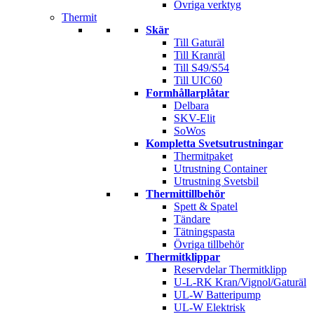
Övriga verktyg
Thermit
Skär
Till Gaturäl
Till Kranräl
Till S49/S54
Till UIC60
Formhållarplåtar
Delbara
SKV-Elit
SoWos
Kompletta Svetsutrustningar
Thermitpaket
Utrustning Container
Utrustning Svetsbil
Thermittillbehör
Spett & Spatel
Tändare
Tätningspasta
Övriga tillbehör
Thermitklippar
Reservdelar Thermitklipp
U-L-RK Kran/Vignol/Gaturäl
UL-W Batteripump
UL-W Elektrisk