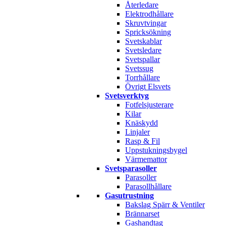
Återledare
Elektrodhållare
Skruvtvingar
Spricksökning
Svetskablar
Svetsledare
Svetspallar
Svetssug
Torrhållare
Övrigt Elsvets
Svetsverktyg
Fotfelsjusterare
Kilar
Knäskydd
Linjaler
Rasp & Fil
Uppstukningsbygel
Värmemattor
Svetsparasoller
Parasoller
Parasollhållare
Gasutrustning
Bakslag Spärr & Ventiler
Brännarset
Gashandtag