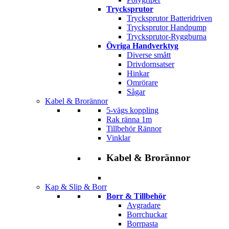
Trycksprutor
Trycksprutor Batteridriven
Trycksprutor Handpump
Trycksprutor-Ryggburna
Övriga Handverktyg
Diverse smått
Drivdornsatser
Hinkar
Omrörare
Sågar
Kabel & Brorännor
5-vägs koppling
Rak ränna 1m
Tillbehör Rännor
Vinklar
Kabel & Brorännor
Kap & Slip & Borr
Borr & Tillbehör
Avgradare
Borrchuckar
Borrpasta