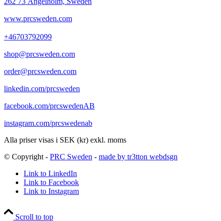
262 73 Ängelholm, Sweden
www.prcsweden.com
+46703792099
shop@prcsweden.com
order@prcsweden.com
linkedin.com/prcsweden
facebook.com/prcswedenAB
instagram.com/prcswedenab
Alla priser visas i SEK (kr) exkl. moms
© Copyright -
PRC Sweden
-
made by tr3tton webdsgn
Link to LinkedIn
Link to Facebook
Link to Instagram
Scroll to top