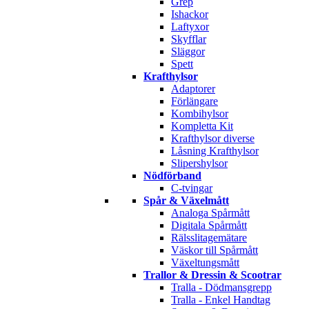
Grep
Ishackor
Laftyxor
Skyfflar
Släggor
Spett
Krafthylsor
Adaptorer
Förlängare
Kombihylsor
Kompletta Kit
Krafthylsor diverse
Låsning Krafthylsor
Slipershylsor
Nödförband
C-tvingar
Spår & Växelmått
Analoga Spårmått
Digitala Spårmått
Rälsslitagemätare
Väskor till Spårmått
Växeltungsmått
Trallor & Dressin & Scootrar
Tralla - Dödmansgrepp
Tralla - Enkel Handtag