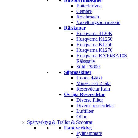
Rälsborrmaskiner
Batteridrivna
Cembre
Rotabroach
Växeltungsborrmaskin
Rälskapar
Husqvarna 3120K
Husqvarna K1250
Husqvarna K1260
Husqvarna K1270
Husqvarna RA10/RA10S
Rälsstativ
Stihl TS800
Slipmaskiner
Honda 4-takt
Minsel 165 2-takt
Reservdelar Ram
Övriga Reservdelar
Diverse Filter
Diverse reservdelar
Luftfilter
Oljor
Spårverktyg & Trallor & Scootrar
Handverktyg
Fyllhammare