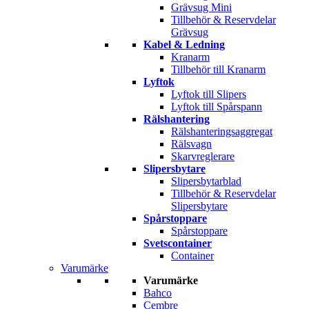
Grävsug Mini
Tillbehör & Reservdelar
Grävsug
Kabel & Ledning
Kranarm
Tillbehör till Kranarm
Lyftok
Lyftok till Slipers
Lyftok till Spårspann
Rälshantering
Rälshanteringsaggregat
Rälsvagn
Skarvreglerare
Slipersbytare
Slipersbytarblad
Tillbehör & Reservdelar
Slipersbytare
Spårstoppare
Spårstoppare
Svetscontainer
Container
Varumärke
Varumärke
Bahco
Cembre