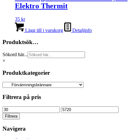
Elektro Thermit
35
kr
Lägg till i varukorg
Detaljinfo
Produktsök…
Sökord här...
×
Produktkategorier
Filtrera på pris
Min
Max
pris
pris
Filtrera
Navigera