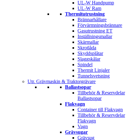
UL-W Handpump
UL-W Ram
Thermitutrustning
Brännarhållare
Förvärmningsbrännare
Gasutrustning ET
Inställningsmallar
Skärmallar
Skrotlåda
Skyddsplåtar
Slaggskålar
Spindel
Thermit Linjaler
Tunnelsvetsning
Utr. Grävmaskin & Traktorgrävare
Ballastsopar
Tillbehör & Reservdelar
Ballastsopar
Flakvagn
Container till Flakvagn
Tillbehör & Reservdelar
Flakvagn
Vagn
Grävsugar
Grävsug