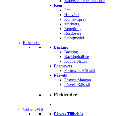
Kabelsökare & Tillbehör
Kem
Fett
Hudvård
Kontaktspray
Märkfärg
Rengöring
Rostlösare
Smörjmedel
Elektroder
Backing
Backing
Backinghållare
Kopparplattor
Formsvets
Formsvets Rälsstål
Påsvets
Påsvets Mangan
Påsvets Rälsstål
Elektroder
Gas & Svets
Elsvets Tillbehör