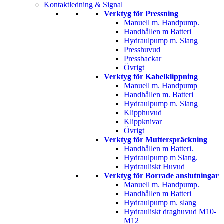
Kontaktledning & Signal
Verktyg för Pressning
Manuell m. Handpump.
Handhållen m Batteri
Hydraulpump m. Slang
Presshuvud
Pressbackar
Övrigt
Verktyg för Kabelklippning
Manuell m. Handpump
Handhållen m. Batteri
Hydraulpump m. Slang
Klipphuvud
Klippknivar
Övrigt
Verktyg för Mutterspräckning
Handhållen m Batteri.
Hydraulpump m Slang.
Hydrauliskt Huvud
Verktyg för Borrade anslutningar
Manuell m. Handpump.
Handhållen m Batteri
Hydraulpump m. slang
Hydrauliskt draghuvud M10-
M12