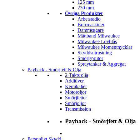
125 mm
230 mm
Övriga Produkter
Arbetsradio
Borrmaskiner
Dammsugare
Måttband Milwaukee
Milwaukee Lövblås
Milwaukee Momentnycklar
Skyddsutrustning
Smörjsprutor
Spraytankar & Aggregat
Payback - Smörjfett & Olja
2-Takts olja
Additiver
Kemikalier
Motoroljor
Smörjfetter
Smörjoljor
Transmission
Payback - Smörjfett & Olja
Personligt Skydd