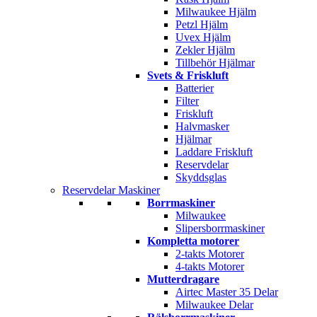
Milwaukee Hjälm
Petzl Hjälm
Uvex Hjälm
Zekler Hjälm
Tillbehör Hjälmar
Svets & Friskluft
Batterier
Filter
Friskluft
Halvmasker
Hjälmar
Laddare Friskluft
Reservdelar
Skyddsglas
Reservdelar Maskiner
Borrmaskiner
Milwaukee
Slipersborrmaskiner
Kompletta motorer
2-takts Motorer
4-takts Motorer
Mutterdragare
Airtec Master 35 Delar
Milwaukee Delar