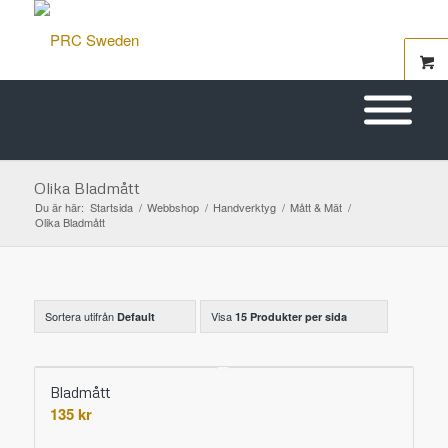
Olika Bladmått
Du är här:
Startsida
/
Webbshop
/
Handverktyg
/
Mått & Mät
/
Olika Bladmått
Sortera utifrån
Visa
Default
15 Produkter per sida
Bladmått
135
kr