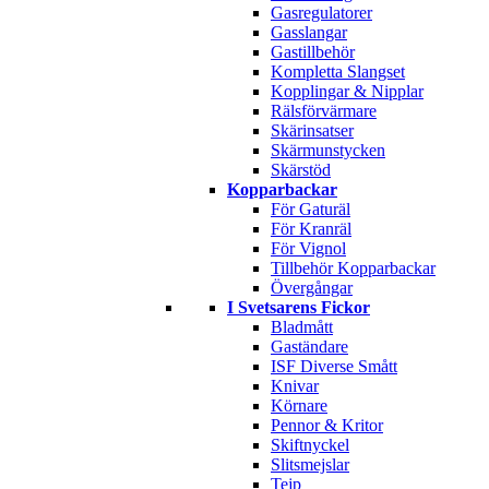
Gasregulatorer
Gasslangar
Gastillbehör
Kompletta Slangset
Kopplingar & Nipplar
Rälsförvärmare
Skärinsatser
Skärmunstycken
Skärstöd
Kopparbackar
För Gaturäl
För Kranräl
För Vignol
Tillbehör Kopparbackar
Övergångar
I Svetsarens Fickor
Bladmått
Gaständare
ISF Diverse Smått
Knivar
Körnare
Pennor & Kritor
Skiftnyckel
Slitsmejslar
Tejp