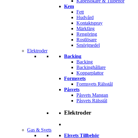
Kabelsökare & Tillbehör
Kem
Fett
Hudvård
Kontaktspray
Märkfärg
Rengöring
Rostlösare
Smörjmedel
Elektroder
Backing
Backing
Backinghållare
Kopparplattor
Formsvets
Formsvets Rälsstål
Påsvets
Påsvets Mangan
Påsvets Rälsstål
Elektroder
Gas & Svets
Elsvets Tillbehör