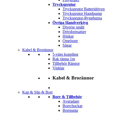
Trycksprutor
Trycksprutor Batteridriven
Trycksprutor Handpump
Trycksprutor-Ryggburna
Övriga Handverktyg
Diverse smått
Drivdornsatser
Hinkar
Omrörare
Sågar
Kabel & Brorännor
5-vägs koppling
Rak ränna 1m
Tillbehör Rännor
Vinklar
Kabel & Brorännor
Kap & Slip & Borr
Borr & Tillbehör
Avgradare
Borrchuckar
Borrpasta