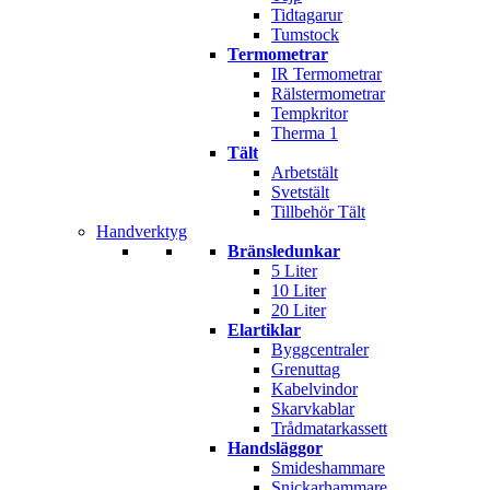
Tidtagarur
Tumstock
Termometrar
IR Termometrar
Rälstermometrar
Tempkritor
Therma 1
Tält
Arbetstält
Svetstält
Tillbehör Tält
Handverktyg
Bränsledunkar
5 Liter
10 Liter
20 Liter
Elartiklar
Byggcentraler
Grenuttag
Kabelvindor
Skarvkablar
Trådmatarkassett
Handsläggor
Smideshammare
Snickarhammare