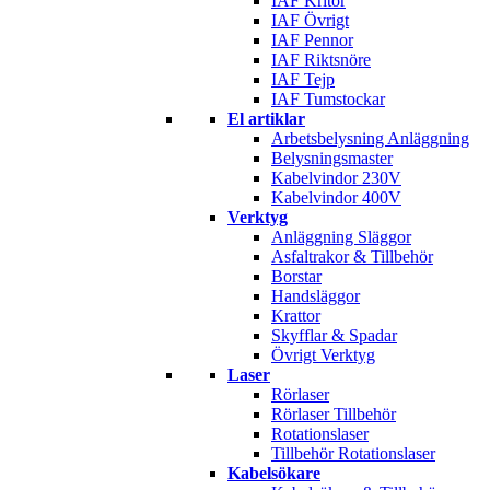
IAF Kritor
IAF Övrigt
IAF Pennor
IAF Riktsnöre
IAF Tejp
IAF Tumstockar
El artiklar
Arbetsbelysning Anläggning
Belysningsmaster
Kabelvindor 230V
Kabelvindor 400V
Verktyg
Anläggning Släggor
Asfaltrakor & Tillbehör
Borstar
Handsläggor
Krattor
Skyfflar & Spadar
Övrigt Verktyg
Laser
Rörlaser
Rörlaser Tillbehör
Rotationslaser
Tillbehör Rotationslaser
Kabelsökare