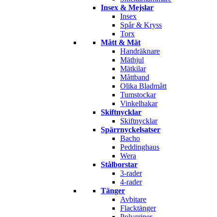
Insex & Mejslar
Insex
Spår & Kryss
Torx
Mått & Mät
Handräknare
Mäthjul
Mätkilar
Måttband
Olika Bladmått
Tumstockar
Vinkelhakar
Skiftnycklar
Skiftnycklar
Spärrnyckelsatser
Bacho
Peddinghaus
Wera
Stålborstar
3-rader
4-rader
Tänger
Avbitare
Flacktänger
Polygriper