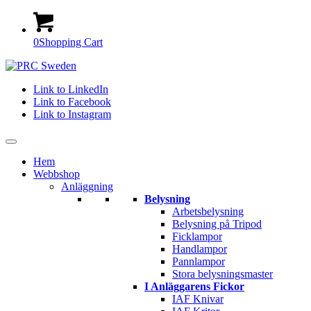
0
Shopping Cart
Link to LinkedIn
Link to Facebook
Link to Instagram
Hem
Webbshop
Anläggning
Belysning
Arbetsbelysning
Belysning på Tripod
Ficklampor
Handlampor
Pannlampor
Stora belysningsmaster
I Anläggarens Fickor
IAF Knivar