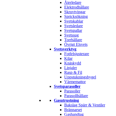
Återledare
Elektrodhållare
Skruvtvingar
Spricksökning
Svetskablar
Svetsledare
Svetspallar
Svetssug
Torrhållare
Övrigt Elsvets
Svetsverktyg
Fotfelsjusterare
Kilar
Knäskydd
Linjaler
Rasp & Fil
Uppstukningsbygel
Värmemattor
Svetsparasoller
Parasoller
Parasollhållare
Gasutrustning
Bakslag Spärr & Ventiler
Brännarset
Gashandtag