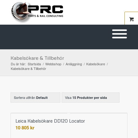
Kabelsökare & Tillbehör
Du är här:
Startsida
/
Webbshop
/
Anläggning
/
Kabelsökare
/
Kabelsökare & Tillbehör
Sortera utifrån
Visa
Default
15 Produkter per sida
Leica Kabelsökare DD120 Locator
10 805
kr