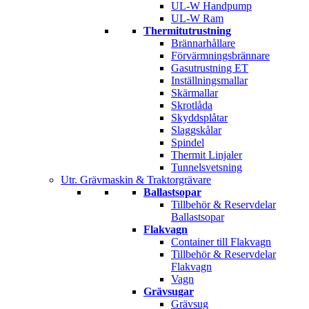
UL-W Handpump
UL-W Ram
Thermitutrustning
Brännarhållare
Förvärmningsbrännare
Gasutrustning ET
Inställningsmallar
Skärmallar
Skrotlåda
Skyddsplåtar
Slaggskålar
Spindel
Thermit Linjaler
Tunnelsvetsning
Utr. Grävmaskin & Traktorgrävare
Ballastsopar
Tillbehör & Reservdelar
Ballastsopar
Flakvagn
Container till Flakvagn
Tillbehör & Reservdelar
Flakvagn
Vagn
Grävsugar
Grävsug