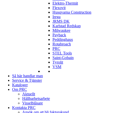
Elektro-Thermit
Flexovit
Husqvarna Construction
Irega
JRMS DK
Karlstad Redskap
Milwaukee
Payback
Peddinghaus
Rotabroach
PRC
STEL Tools
Saint-Gobain
Tyrolit
VSM
Så här handlar man
Service & Tjänster
Kataloger
Om PRC
Aktuellt
Hållbarhetsarbete
Visselblåsare
Kontakta PRC
Ansök om att bli fakturakund