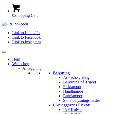
0
Shopping Cart
Link to LinkedIn
Link to Facebook
Link to Instagram
Hem
Webbshop
Anläggning
Belysning
Arbetsbelysning
Belysning på Tripod
Ficklampor
Handlampor
Pannlampor
Stora belysningsmaster
I Anläggarens Fickor
IAF Knivar