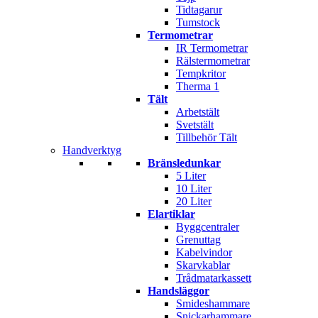
Tidtagarur
Tumstock
Termometrar
IR Termometrar
Rälstermometrar
Tempkritor
Therma 1
Tält
Arbetstält
Svetstält
Tillbehör Tält
Handverktyg
Bränsledunkar
5 Liter
10 Liter
20 Liter
Elartiklar
Byggcentraler
Grenuttag
Kabelvindor
Skarvkablar
Trådmatarkassett
Handsläggor
Smideshammare
Snickarhammare