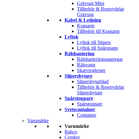
Grävsug Mini
Tillbehör & Reservdelar
Grävsug
Kabel & Ledning
Kranarm
Tillbehör till Kranarm
Lyftok
Lyftok till Slipers
Lyftok till Spårspann
Rälshantering
Rälshanteringsaggregat
Rälsvagn
Skarvreglerare
Slipersbytare
Slipersbytarblad
Tillbehör & Reservdelar
Slipersbytare
Spårstoppare
Spårstoppare
Svetscontainer
Container
Varumärke
Varumärke
Bahco
Cembre