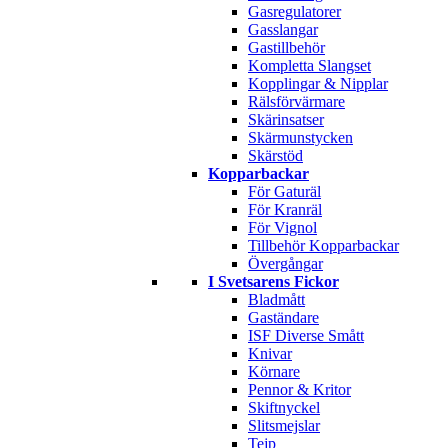
Gasregulatorer
Gasslangar
Gastillbehör
Kompletta Slangset
Kopplingar & Nipplar
Rälsförvärmare
Skärinsatser
Skärmunstycken
Skärstöd
Kopparbackar
För Gaturäl
För Kranräl
För Vignol
Tillbehör Kopparbackar
Övergångar
I Svetsarens Fickor
Bladmått
Gaständare
ISF Diverse Smått
Knivar
Körnare
Pennor & Kritor
Skiftnyckel
Slitsmejslar
Tejp