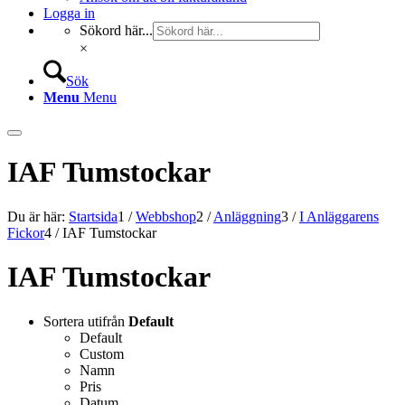
Logga in
Sökord här...
×
Sök
Menu
Menu
IAF Tumstockar
Du är här:
Startsida
1
/
Webbshop
2
/
Anläggning
3
/
I Anläggarens
Fickor
4
/
IAF Tumstockar
IAF Tumstockar
Sortera utifrån
Default
Default
Custom
Namn
Pris
Datum