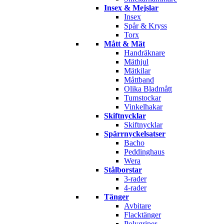
Insex & Mejslar
Insex
Spår & Kryss
Torx
Mått & Mät
Handräknare
Mäthjul
Mätkilar
Måttband
Olika Bladmått
Tumstockar
Vinkelhakar
Skiftnycklar
Skiftnycklar
Spärrnyckelsatser
Bacho
Peddinghaus
Wera
Stålborstar
3-rader
4-rader
Tänger
Avbitare
Flacktänger
Polygriper