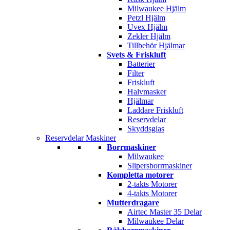
Milwaukee Hjälm
Petzl Hjälm
Uvex Hjälm
Zekler Hjälm
Tillbehör Hjälmar
Svets & Friskluft
Batterier
Filter
Friskluft
Halvmasker
Hjälmar
Laddare Friskluft
Reservdelar
Skyddsglas
Reservdelar Maskiner
Borrmaskiner
Milwaukee
Slipersborrmaskiner
Kompletta motorer
2-takts Motorer
4-takts Motorer
Mutterdragare
Airtec Master 35 Delar
Milwaukee Delar