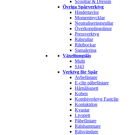
Scootrar & Dressin
Övriga Spårverktyg
Hindertavlor
Momentnycklar
Neutraliseringsrullar
Överkopplingslinor
Pressverktyg
Rälsrullar
Riktbockar
Signalering
Växeltungslås
Multi
SJ43
Verktyg för Spår
Avbefästare
E-clip påbefästare
Hårnålsspett
Koben
Kombiverktyg Fastclip
Kontaktdon
Kvastar
Livspett
Påbefästare
Rälshammare
Rälsvändare