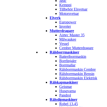
Jasic
Kemppi
Tillbehör Elsvetsar
Motorsvetsar
Elverk
Europower
Inverter
Mutterdragare
Airtec Master 35
Milwaukee
Vessel
Cembre Mutterdragare
Rälsborrmaskiner
Batteriborrmaskin
Borrlinjaler
Borrmallar
Rälsborrmaskin Cembre
Rälsborrmaskin Bensin
Rälsborrmaskin Elektrisk
Rälskapmaskiner
Geismar
Husqvarna
Pandrol
Rälsslipmaskiner
Robel 13.45