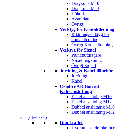
Dragkona M10
Dragkona M12
Håltolk
Avgradare
Övrigt
Verktyg för Kontaktledning
Riktningsverktyg för
kontaktledning
Övrigt Kontaktledning
Verktyg för Signal
Plunchutdragare
Växeltungkontroll
Övrigt Signal
Jordning & Kabel tillbehör
Jordning
Kabel
Cembre AR Borrad
Kabelanslutning
Enkel anslutning M10
Enkel anslutning M12
Dubbel anslutning M10
Dubbel anslutning M12
Lyftredskap
Domkrafter
Hydrauliska domkrafter