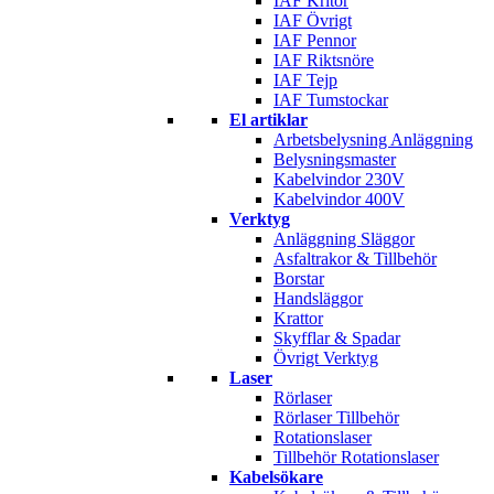
IAF Kritor
IAF Övrigt
IAF Pennor
IAF Riktsnöre
IAF Tejp
IAF Tumstockar
El artiklar
Arbetsbelysning Anläggning
Belysningsmaster
Kabelvindor 230V
Kabelvindor 400V
Verktyg
Anläggning Släggor
Asfaltrakor & Tillbehör
Borstar
Handsläggor
Krattor
Skyfflar & Spadar
Övrigt Verktyg
Laser
Rörlaser
Rörlaser Tillbehör
Rotationslaser
Tillbehör Rotationslaser
Kabelsökare