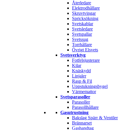
Återledare
Elektrodhållare
Skruvtvingar
Spricksökning
Svetskablar
Svetsledare
Svetspallar
Svetssug
Torrhållare
Övrigt Elsvets
Svetsverktyg
Fotfelsjusterare
Kilar
Knäskydd
Linjaler
Rasp & Fil
Uppstukningsbygel
Värmemattor
Svetsparasoller
Parasoller
Parasollhållare
Gasutrustning
Bakslag Spärr & Ventiler
Brännarset
Gashandtag