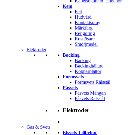
Kabelsökare & Tillbehör
Kem
Fett
Hudvård
Kontaktspray
Märkfärg
Rengöring
Rostlösare
Smörjmedel
Elektroder
Backing
Backing
Backinghållare
Kopparplattor
Formsvets
Formsvets Rälsstål
Påsvets
Påsvets Mangan
Påsvets Rälsstål
Elektroder
Gas & Svets
Elsvets Tillbehör