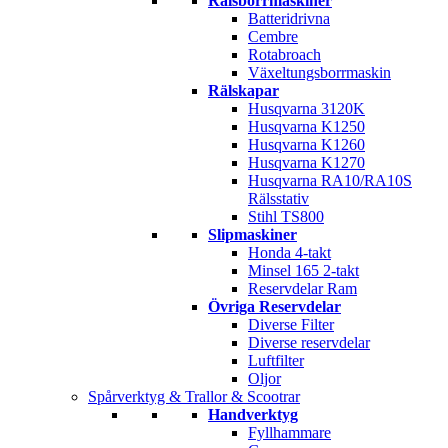
Rälsborrmaskiner
Batteridrivna
Cembre
Rotabroach
Växeltungsborrmaskin
Rälskapar
Husqvarna 3120K
Husqvarna K1250
Husqvarna K1260
Husqvarna K1270
Husqvarna RA10/RA10S
Rälsstativ
Stihl TS800
Slipmaskiner
Honda 4-takt
Minsel 165 2-takt
Reservdelar Ram
Övriga Reservdelar
Diverse Filter
Diverse reservdelar
Luftfilter
Oljor
Spårverktyg & Trallor & Scootrar
Handverktyg
Fyllhammare