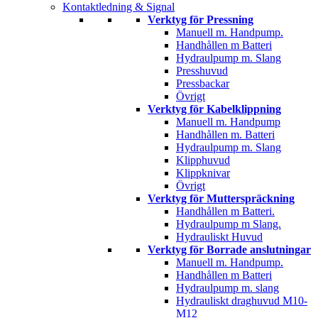
Kontaktledning & Signal
Verktyg för Pressning
Manuell m. Handpump.
Handhållen m Batteri
Hydraulpump m. Slang
Presshuvud
Pressbackar
Övrigt
Verktyg för Kabelklippning
Manuell m. Handpump
Handhållen m. Batteri
Hydraulpump m. Slang
Klipphuvud
Klippknivar
Övrigt
Verktyg för Mutterspräckning
Handhållen m Batteri.
Hydraulpump m Slang.
Hydrauliskt Huvud
Verktyg för Borrade anslutningar
Manuell m. Handpump.
Handhållen m Batteri
Hydraulpump m. slang
Hydrauliskt draghuvud M10-
M12