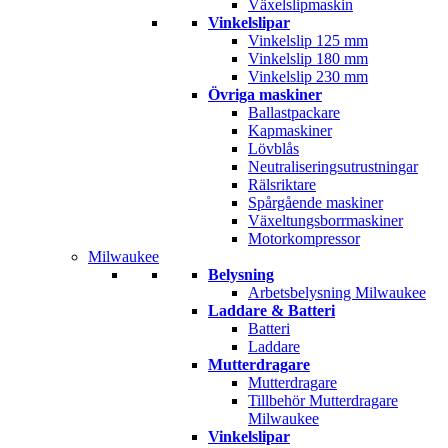
Växelslipmaskin
Vinkelslipar
Vinkelslip 125 mm
Vinkelslip 180 mm
Vinkelslip 230 mm
Övriga maskiner
Ballastpackare
Kapmaskiner
Lövblås
Neutraliseringsutrustningar
Rälsriktare
Spårgående maskiner
Växeltungsborrmaskiner
Motorkompressor
Milwaukee
Belysning
Arbetsbelysning Milwaukee
Laddare & Batteri
Batteri
Laddare
Mutterdragare
Mutterdragare
Tillbehör Mutterdragare
Milwaukee
Vinkelslipar