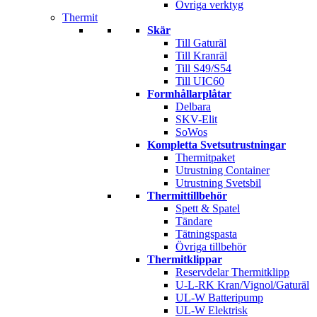
Övriga verktyg
Thermit
Skär
Till Gaturäl
Till Kranräl
Till S49/S54
Till UIC60
Formhållarplåtar
Delbara
SKV-Elit
SoWos
Kompletta Svetsutrustningar
Thermitpaket
Utrustning Container
Utrustning Svetsbil
Thermittillbehör
Spett & Spatel
Tändare
Tätningspasta
Övriga tillbehör
Thermitklippar
Reservdelar Thermitklipp
U-L-RK Kran/Vignol/Gaturäl
UL-W Batteripump
UL-W Elektrisk