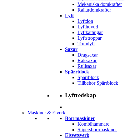
Mekaniska domkrafter
Rallardomkrafter
Lyft
Lyftdon
Lyfthuvud
Lyftkättingar
Lyftstroppar
Trumlyft
Saxar
Dragsaxar
Rälssaxar
Rullsaxar
Spärrblock
Spärrblock
Tillbehör Spärrblock
Lyftredskap
Maskiner & Elverk
Borrmaskiner
Kombihammare
Slipersborrmaskiner
Elsvetsverk