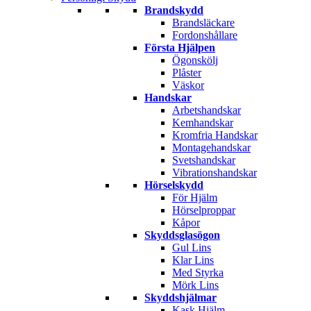
Brandskydd
Brandsläckare
Fordonshållare
Första Hjälpen
Ögonskölj
Plåster
Väskor
Handskar
Arbetshandskar
Kemhandskar
Kromfria Handskar
Montagehandskar
Svetshandskar
Vibrationshandskar
Hörselskydd
För Hjälm
Hörselproppar
Kåpor
Skyddsglasögon
Gul Lins
Klar Lins
Med Styrka
Mörk Lins
Skyddshjälmar
Kask Hjälm