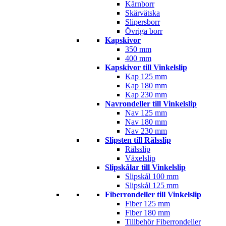
Kärnborr
Skärvätska
Slipersborr
Övriga borr
Kapskivor
350 mm
400 mm
Kapskivor till Vinkelslip
Kap 125 mm
Kap 180 mm
Kap 230 mm
Navrondeller till Vinkelslip
Nav 125 mm
Nav 180 mm
Nav 230 mm
Slipsten till Rälsslip
Rälsslip
Växelslip
Slipskålar till Vinkelslip
Slipskål 100 mm
Slipskål 125 mm
Fiberrondeller till Vinkelslip
Fiber 125 mm
Fiber 180 mm
Tillbehör Fiberrondeller