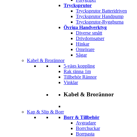
Trycksprutor
Trycksprutor Batteridriven
Trycksprutor Handpump
Trycksprutor-Ryggburna
Övriga Handverktyg
Diverse smått
Drivdornsatser
Hinkar
Omrörare
Sågar
Kabel & Brorännor
5-vägs koppling
Rak ränna 1m
Tillbehör Rännor
Vinklar
Kabel & Brorännor
Kap & Slip & Borr
Borr & Tillbehör
Avgradare
Borrchuckar
Borrpasta