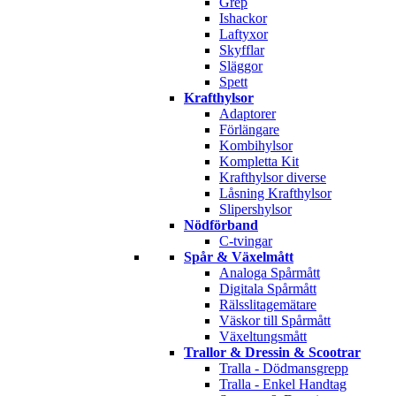
Grep
Ishackor
Laftyxor
Skyfflar
Släggor
Spett
Krafthylsor
Adaptorer
Förlängare
Kombihylsor
Kompletta Kit
Krafthylsor diverse
Låsning Krafthylsor
Slipershylsor
Nödförband
C-tvingar
Spår & Växelmått
Analoga Spårmått
Digitala Spårmått
Rälsslitagemätare
Väskor till Spårmått
Växeltungsmått
Trallor & Dressin & Scootrar
Tralla - Dödmansgrepp
Tralla - Enkel Handtag