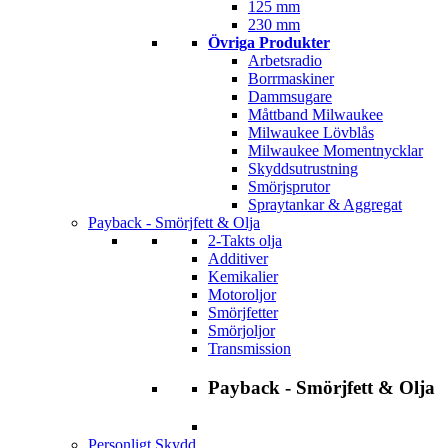
125 mm
230 mm
Övriga Produkter
Arbetsradio
Borrmaskiner
Dammsugare
Måttband Milwaukee
Milwaukee Lövblås
Milwaukee Momentnycklar
Skyddsutrustning
Smörjsprutor
Spraytankar & Aggregat
Payback - Smörjfett & Olja
2-Takts olja
Additiver
Kemikalier
Motoroljor
Smörjfetter
Smörjoljor
Transmission
Payback - Smörjfett & Olja
Personligt Skydd