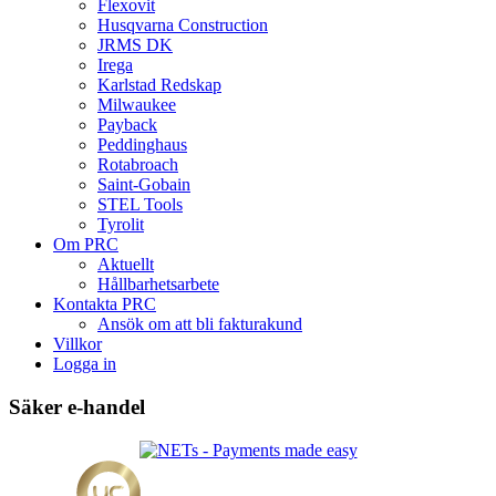
Flexovit
Husqvarna Construction
JRMS DK
Irega
Karlstad Redskap
Milwaukee
Payback
Peddinghaus
Rotabroach
Saint-Gobain
STEL Tools
Tyrolit
Om PRC
Aktuellt
Hållbarhetsarbete
Kontakta PRC
Ansök om att bli fakturakund
Villkor
Logga in
Säker e-handel