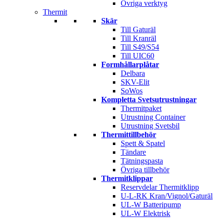
Övriga verktyg
Thermit
Skär
Till Gaturäl
Till Kranräl
Till S49/S54
Till UIC60
Formhållarplåtar
Delbara
SKV-Elit
SoWos
Kompletta Svetsutrustningar
Thermitpaket
Utrustning Container
Utrustning Svetsbil
Thermittillbehör
Spett & Spatel
Tändare
Tätningspasta
Övriga tillbehör
Thermitklippar
Reservdelar Thermitklipp
U-L-RK Kran/Vignol/Gaturäl
UL-W Batteripump
UL-W Elektrisk