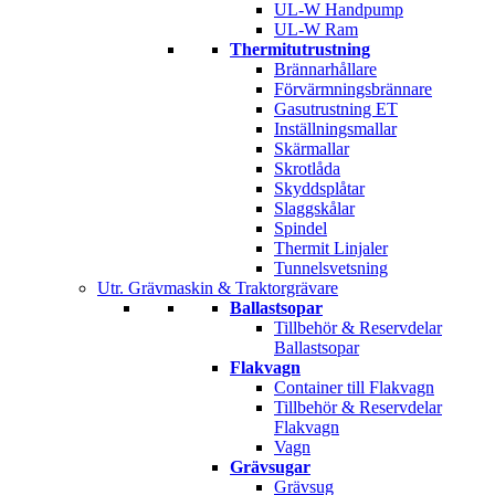
UL-W Handpump
UL-W Ram
Thermitutrustning
Brännarhållare
Förvärmningsbrännare
Gasutrustning ET
Inställningsmallar
Skärmallar
Skrotlåda
Skyddsplåtar
Slaggskålar
Spindel
Thermit Linjaler
Tunnelsvetsning
Utr. Grävmaskin & Traktorgrävare
Ballastsopar
Tillbehör & Reservdelar
Ballastsopar
Flakvagn
Container till Flakvagn
Tillbehör & Reservdelar
Flakvagn
Vagn
Grävsugar
Grävsug