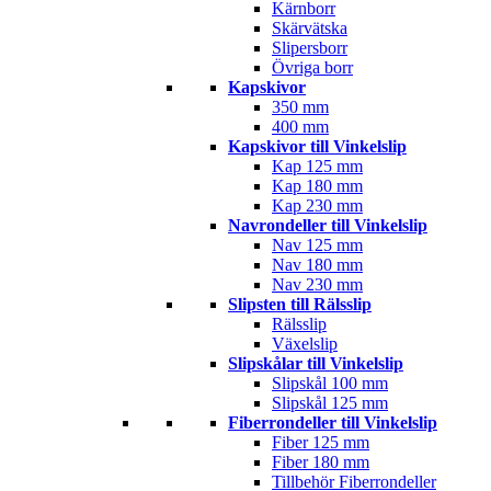
Kärnborr
Skärvätska
Slipersborr
Övriga borr
Kapskivor
350 mm
400 mm
Kapskivor till Vinkelslip
Kap 125 mm
Kap 180 mm
Kap 230 mm
Navrondeller till Vinkelslip
Nav 125 mm
Nav 180 mm
Nav 230 mm
Slipsten till Rälsslip
Rälsslip
Växelslip
Slipskålar till Vinkelslip
Slipskål 100 mm
Slipskål 125 mm
Fiberrondeller till Vinkelslip
Fiber 125 mm
Fiber 180 mm
Tillbehör Fiberrondeller