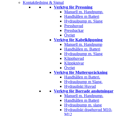
Kontaktledning & Signal
Verktyg för Pressning
Manuell m. Handpump.
Handhållen m Batteri
Hydraulpump m. Slang
Presshuvud
Pressbackar
Övrigt
Verktyg för Kabelklippning
Manuell m. Handpump
Handhållen m. Batteri
Hydraulpump m. Slang
Klipphuvud
Klippknivar
Övrigt
Verktyg för Mutterspräckning
Handhållen m Batteri.
Hydraulpump m Slang.
Hydrauliskt Huvud
Verktyg för Borrade anslutningar
Manuell m. Handpump.
Handhållen m Batteri
Hydraulpump m. slang
Hydrauliskt draghuvud M10-
M12