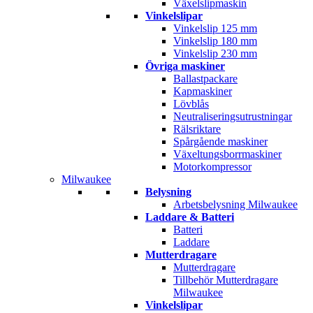
Växelslipmaskin
Vinkelslipar
Vinkelslip 125 mm
Vinkelslip 180 mm
Vinkelslip 230 mm
Övriga maskiner
Ballastpackare
Kapmaskiner
Lövblås
Neutraliseringsutrustningar
Rälsriktare
Spårgående maskiner
Växeltungsborrmaskiner
Motorkompressor
Milwaukee
Belysning
Arbetsbelysning Milwaukee
Laddare & Batteri
Batteri
Laddare
Mutterdragare
Mutterdragare
Tillbehör Mutterdragare
Milwaukee
Vinkelslipar