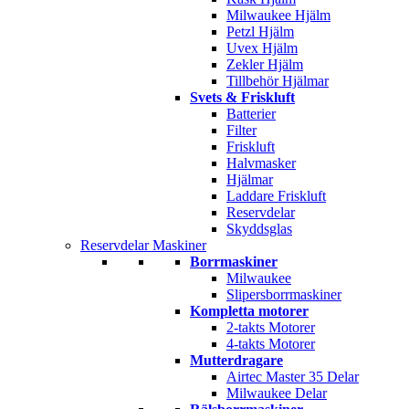
Milwaukee Hjälm
Petzl Hjälm
Uvex Hjälm
Zekler Hjälm
Tillbehör Hjälmar
Svets & Friskluft
Batterier
Filter
Friskluft
Halvmasker
Hjälmar
Laddare Friskluft
Reservdelar
Skyddsglas
Reservdelar Maskiner
Borrmaskiner
Milwaukee
Slipersborrmaskiner
Kompletta motorer
2-takts Motorer
4-takts Motorer
Mutterdragare
Airtec Master 35 Delar
Milwaukee Delar