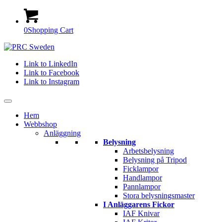
0
Shopping Cart
Link to LinkedIn
Link to Facebook
Link to Instagram
Hem
Webbshop
Anläggning
Belysning
Arbetsbelysning
Belysning på Tripod
Ficklampor
Handlampor
Pannlampor
Stora belysningsmaster
I Anläggarens Fickor
IAF Knivar