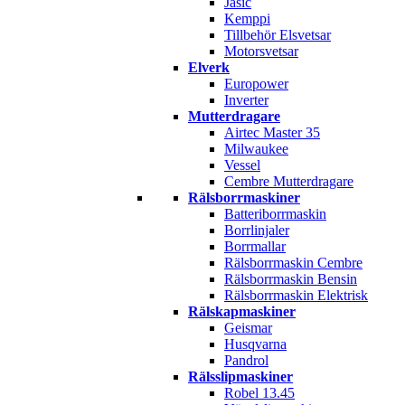
Jasic
Kemppi
Tillbehör Elsvetsar
Motorsvetsar
Elverk
Europower
Inverter
Mutterdragare
Airtec Master 35
Milwaukee
Vessel
Cembre Mutterdragare
Rälsborrmaskiner
Batteriborrmaskin
Borrlinjaler
Borrmallar
Rälsborrmaskin Cembre
Rälsborrmaskin Bensin
Rälsborrmaskin Elektrisk
Rälskapmaskiner
Geismar
Husqvarna
Pandrol
Rälsslipmaskiner
Robel 13.45