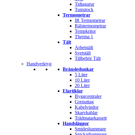
Tidtagarur
Tumstock
Termometrar
IR Termometrar
Rälstermometrar
Tempkritor
Therma 1
Tält
Arbetstält
Svetstält
Tillbehör Tält
Handverktyg
Bränsledunkar
5 Liter
10 Liter
20 Liter
Elartiklar
Byggcentraler
Grenuttag
Kabelvindor
Skarvkablar
Trådmatarkassett
Handsläggor
Smideshammare
Snickarhammare