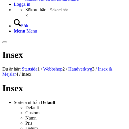
Logga in
Sökord här...
×
Sök
Menu
Menu
Insex
Du är här:
Startsida
1
/
Webbshop
2
/
Handverktyg
3
/
Insex &
Mejslar
4
/
Insex
Insex
Sortera utifrån
Default
Default
Custom
Namn
Pris
Datum