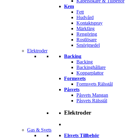
Kabelsökare & Tillbehör
Kem
Fett
Hudvård
Kontaktspray
Märkfärg
Rengöring
Rostlösare
Smörjmedel
Elektroder
Backing
Backing
Backinghållare
Kopparplattor
Formsvets
Formsvets Rälsstål
Påsvets
Påsvets Mangan
Påsvets Rälsstål
Elektroder
Gas & Svets
Elsvets Tillbehör