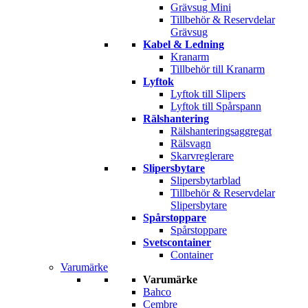
Grävsug Mini
Tillbehör & Reservdelar
Grävsug
Kabel & Ledning
Kranarm
Tillbehör till Kranarm
Lyftok
Lyftok till Slipers
Lyftok till Spårspann
Rälshantering
Rälshanteringsaggregat
Rälsvagn
Skarvreglerare
Slipersbytare
Slipersbytarblad
Tillbehör & Reservdelar
Slipersbytare
Spårstoppare
Spårstoppare
Svetscontainer
Container
Varumärke
Varumärke
Bahco
Cembre