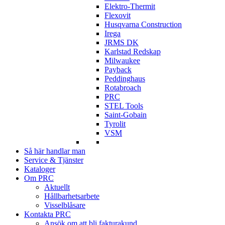
Elektro-Thermit
Flexovit
Husqvarna Construction
Irega
JRMS DK
Karlstad Redskap
Milwaukee
Payback
Peddinghaus
Rotabroach
PRC
STEL Tools
Saint-Gobain
Tyrolit
VSM
Så här handlar man
Service & Tjänster
Kataloger
Om PRC
Aktuellt
Hållbarhetsarbete
Visselblåsare
Kontakta PRC
Ansök om att bli fakturakund