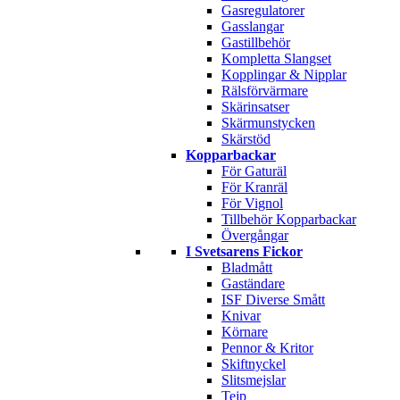
Gasregulatorer
Gasslangar
Gastillbehör
Kompletta Slangset
Kopplingar & Nipplar
Rälsförvärmare
Skärinsatser
Skärmunstycken
Skärstöd
Kopparbackar
För Gaturäl
För Kranräl
För Vignol
Tillbehör Kopparbackar
Övergångar
I Svetsarens Fickor
Bladmått
Gaständare
ISF Diverse Smått
Knivar
Körnare
Pennor & Kritor
Skiftnyckel
Slitsmejslar
Tejp