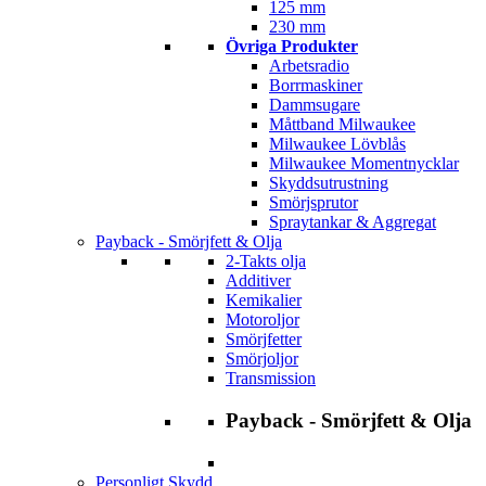
125 mm
230 mm
Övriga Produkter
Arbetsradio
Borrmaskiner
Dammsugare
Måttband Milwaukee
Milwaukee Lövblås
Milwaukee Momentnycklar
Skyddsutrustning
Smörjsprutor
Spraytankar & Aggregat
Payback - Smörjfett & Olja
2-Takts olja
Additiver
Kemikalier
Motoroljor
Smörjfetter
Smörjoljor
Transmission
Payback - Smörjfett & Olja
Personligt Skydd