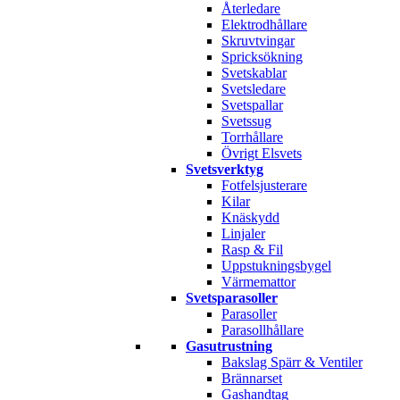
Återledare
Elektrodhållare
Skruvtvingar
Spricksökning
Svetskablar
Svetsledare
Svetspallar
Svetssug
Torrhållare
Övrigt Elsvets
Svetsverktyg
Fotfelsjusterare
Kilar
Knäskydd
Linjaler
Rasp & Fil
Uppstukningsbygel
Värmemattor
Svetsparasoller
Parasoller
Parasollhållare
Gasutrustning
Bakslag Spärr & Ventiler
Brännarset
Gashandtag