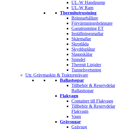
UL-W Handpump
UL-W Ram
Thermitutrustning
Brännarhållare
Förvärmningsbrännare
Gasutrustning ET
Inställningsmallar
Skärmallar
Skrotlåda
Skyddsplåtar
Slaggskålar
Spindel
Thermit Linjaler
Tunnelsvetsning
Utr. Grävmaskin & Traktorgrävare
Ballastsopar
Tillbehör & Reservdelar
Ballastsopar
Flakvagn
Container till Flakvagn
Tillbehör & Reservdelar
Flakvagn
Vagn
Grävsugar
Grävsug