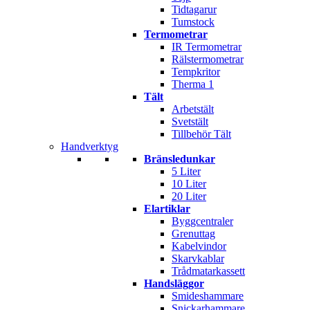
Tidtagarur
Tumstock
Termometrar
IR Termometrar
Rälstermometrar
Tempkritor
Therma 1
Tält
Arbetstält
Svetstält
Tillbehör Tält
Handverktyg
Bränsledunkar
5 Liter
10 Liter
20 Liter
Elartiklar
Byggcentraler
Grenuttag
Kabelvindor
Skarvkablar
Trådmatarkassett
Handsläggor
Smideshammare
Snickarhammare