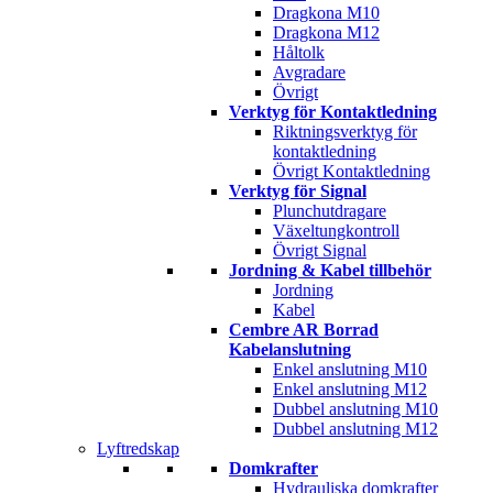
Dragkona M10
Dragkona M12
Håltolk
Avgradare
Övrigt
Verktyg för Kontaktledning
Riktningsverktyg för
kontaktledning
Övrigt Kontaktledning
Verktyg för Signal
Plunchutdragare
Växeltungkontroll
Övrigt Signal
Jordning & Kabel tillbehör
Jordning
Kabel
Cembre AR Borrad
Kabelanslutning
Enkel anslutning M10
Enkel anslutning M12
Dubbel anslutning M10
Dubbel anslutning M12
Lyftredskap
Domkrafter
Hydrauliska domkrafter