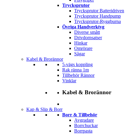
Trycksprutor
Trycksprutor Batteridriven
Trycksprutor Handpump
Trycksprutor-Ryggburna
Övriga Handverktyg
Diverse smått
Drivdornsatser
Hinkar
Omrörare
Sågar
Kabel & Brorännor
5-vägs koppling
Rak ränna 1m
Tillbehör Rännor
Vinklar
Kabel & Brorännor
Kap & Slip & Borr
Borr & Tillbehör
Avgradare
Borrchuckar
Borrpasta