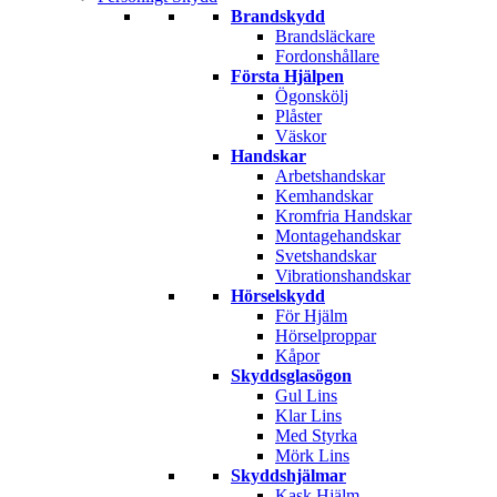
Brandskydd
Brandsläckare
Fordonshållare
Första Hjälpen
Ögonskölj
Plåster
Väskor
Handskar
Arbetshandskar
Kemhandskar
Kromfria Handskar
Montagehandskar
Svetshandskar
Vibrationshandskar
Hörselskydd
För Hjälm
Hörselproppar
Kåpor
Skyddsglasögon
Gul Lins
Klar Lins
Med Styrka
Mörk Lins
Skyddshjälmar
Kask Hjälm