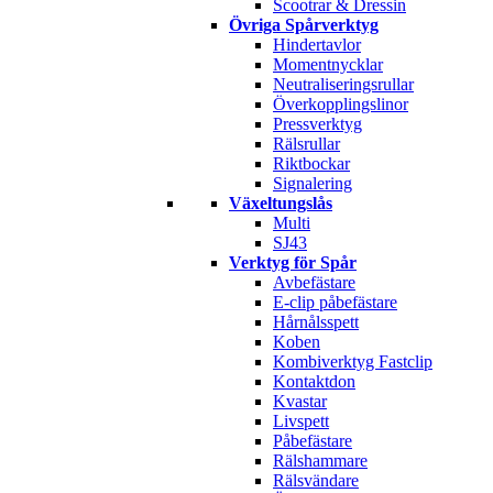
Scootrar & Dressin
Övriga Spårverktyg
Hindertavlor
Momentnycklar
Neutraliseringsrullar
Överkopplingslinor
Pressverktyg
Rälsrullar
Riktbockar
Signalering
Växeltungslås
Multi
SJ43
Verktyg för Spår
Avbefästare
E-clip påbefästare
Hårnålsspett
Koben
Kombiverktyg Fastclip
Kontaktdon
Kvastar
Livspett
Påbefästare
Rälshammare
Rälsvändare