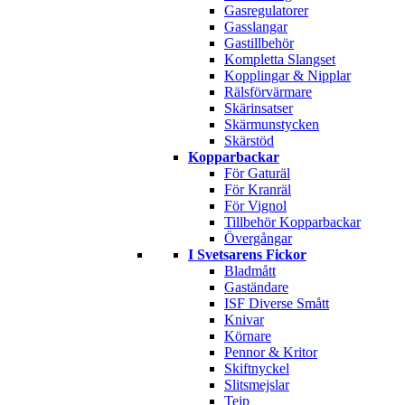
Gasregulatorer
Gasslangar
Gastillbehör
Kompletta Slangset
Kopplingar & Nipplar
Rälsförvärmare
Skärinsatser
Skärmunstycken
Skärstöd
Kopparbackar
För Gaturäl
För Kranräl
För Vignol
Tillbehör Kopparbackar
Övergångar
I Svetsarens Fickor
Bladmått
Gaständare
ISF Diverse Smått
Knivar
Körnare
Pennor & Kritor
Skiftnyckel
Slitsmejslar
Tejp