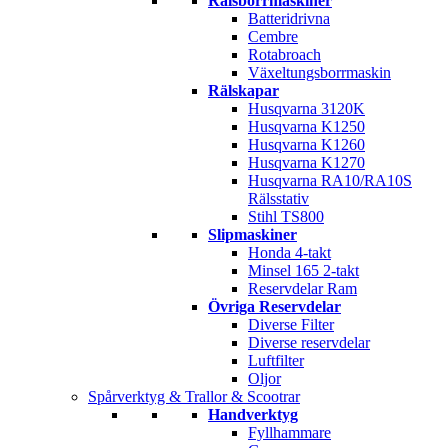
Rälsborrmaskiner
Batteridrivna
Cembre
Rotabroach
Växeltungsborrmaskin
Rälskapar
Husqvarna 3120K
Husqvarna K1250
Husqvarna K1260
Husqvarna K1270
Husqvarna RA10/RA10S
Rälsstativ
Stihl TS800
Slipmaskiner
Honda 4-takt
Minsel 165 2-takt
Reservdelar Ram
Övriga Reservdelar
Diverse Filter
Diverse reservdelar
Luftfilter
Oljor
Spårverktyg & Trallor & Scootrar
Handverktyg
Fyllhammare