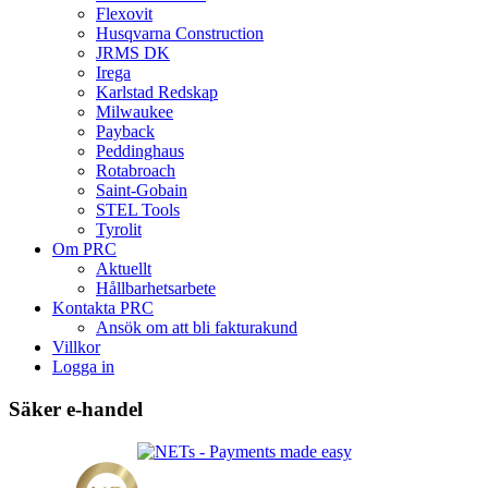
Flexovit
Husqvarna Construction
JRMS DK
Irega
Karlstad Redskap
Milwaukee
Payback
Peddinghaus
Rotabroach
Saint-Gobain
STEL Tools
Tyrolit
Om PRC
Aktuellt
Hållbarhetsarbete
Kontakta PRC
Ansök om att bli fakturakund
Villkor
Logga in
Säker e-handel