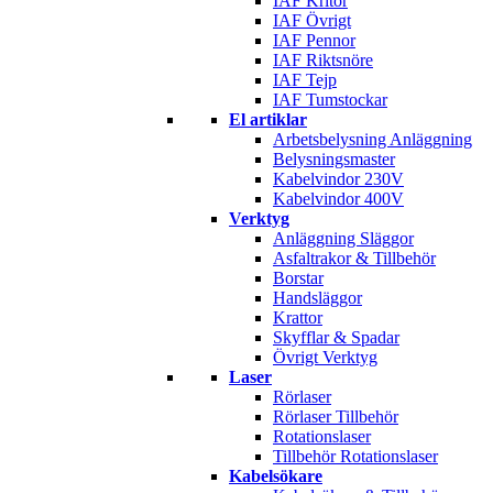
IAF Kritor
IAF Övrigt
IAF Pennor
IAF Riktsnöre
IAF Tejp
IAF Tumstockar
El artiklar
Arbetsbelysning Anläggning
Belysningsmaster
Kabelvindor 230V
Kabelvindor 400V
Verktyg
Anläggning Släggor
Asfaltrakor & Tillbehör
Borstar
Handsläggor
Krattor
Skyfflar & Spadar
Övrigt Verktyg
Laser
Rörlaser
Rörlaser Tillbehör
Rotationslaser
Tillbehör Rotationslaser
Kabelsökare