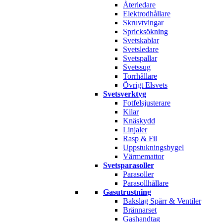
Återledare
Elektrodhållare
Skruvtvingar
Spricksökning
Svetskablar
Svetsledare
Svetspallar
Svetssug
Torrhållare
Övrigt Elsvets
Svetsverktyg
Fotfelsjusterare
Kilar
Knäskydd
Linjaler
Rasp & Fil
Uppstukningsbygel
Värmemattor
Svetsparasoller
Parasoller
Parasollhållare
Gasutrustning
Bakslag Spärr & Ventiler
Brännarset
Gashandtag