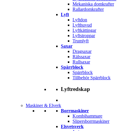
Mekaniska domkrafter
Rallardomkrafter
Lyft
Lyftdon
Lyfthuvud
Lyftkättingar
Lyftstroppar
Trumlyft
Saxar
Dragsaxar
Rälssaxar
Rullsaxar
Spärrblock
Spärrblock
Tillbehör Spärrblock
Lyftredskap
Maskiner & Elverk
Borrmaskiner
Kombihammare
Slipersborrmaskiner
Elsvetsverk