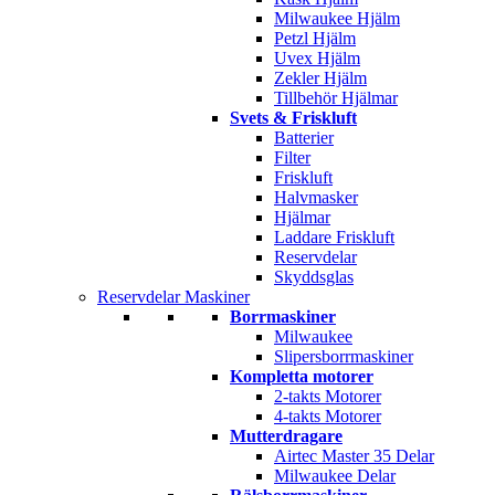
Milwaukee Hjälm
Petzl Hjälm
Uvex Hjälm
Zekler Hjälm
Tillbehör Hjälmar
Svets & Friskluft
Batterier
Filter
Friskluft
Halvmasker
Hjälmar
Laddare Friskluft
Reservdelar
Skyddsglas
Reservdelar Maskiner
Borrmaskiner
Milwaukee
Slipersborrmaskiner
Kompletta motorer
2-takts Motorer
4-takts Motorer
Mutterdragare
Airtec Master 35 Delar
Milwaukee Delar