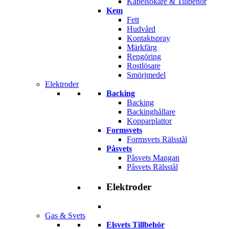
Kabelsökare & Tillbehör
Kem
Fett
Hudvård
Kontaktspray
Märkfärg
Rengöring
Rostlösare
Smörjmedel
Elektroder
Backing
Backing
Backinghållare
Kopparplattor
Formsvets
Formsvets Rälsstål
Påsvets
Påsvets Mangan
Påsvets Rälsstål
Elektroder
Gas & Svets
Elsvets Tillbehör