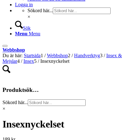
Logga in
Sökord här...
×
Sök
Menu
Menu
Webbshop
Du är här:
Startsida
1
/
Webbshop
2
/
Handverktyg
3
/
Insex &
Mejslar
4
/
Insex
5
/
Insexnyckelset
Produktsök…
Sökord här...
×
Insexnyckelset
189
kr