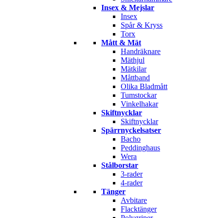
Insex & Mejslar
Insex
Spår & Kryss
Torx
Mått & Mät
Handräknare
Mäthjul
Mätkilar
Måttband
Olika Bladmått
Tumstockar
Vinkelhakar
Skiftnycklar
Skiftnycklar
Spärrnyckelsatser
Bacho
Peddinghaus
Wera
Stålborstar
3-rader
4-rader
Tänger
Avbitare
Flacktänger
Polygriper