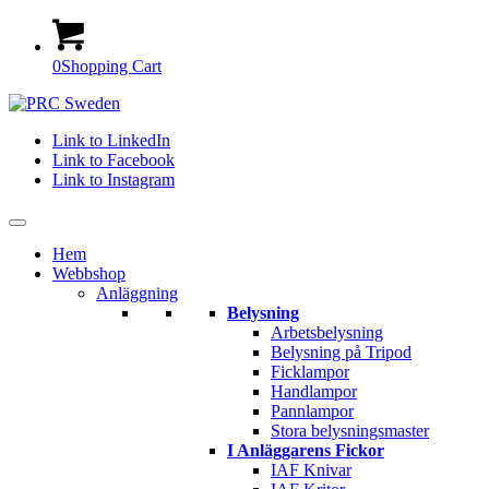
0
Shopping Cart
Link to LinkedIn
Link to Facebook
Link to Instagram
Hem
Webbshop
Anläggning
Belysning
Arbetsbelysning
Belysning på Tripod
Ficklampor
Handlampor
Pannlampor
Stora belysningsmaster
I Anläggarens Fickor
IAF Knivar