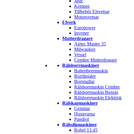
Jasic
Kemppi
Tillbehör Elsvetsar
Motorsvetsar
Elverk
Europower
Inverter
Mutterdragare
Airtec Master 35
Milwaukee
Vessel
Cembre Mutterdragare
Rälsborrmaskiner
Batteriborrmaskin
Borrlinjaler
Borrmallar
Rälsborrmaskin Cembre
Rälsborrmaskin Bensin
Rälsborrmaskin Elektrisk
Rälskapmaskiner
Geismar
Husqvarna
Pandrol
Rälsslipmaskiner
Robel 13.45