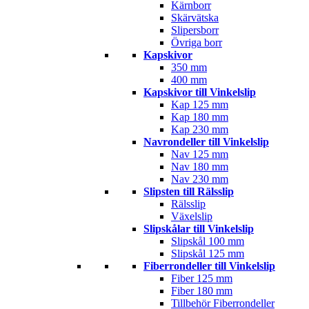
Kärnborr
Skärvätska
Slipersborr
Övriga borr
Kapskivor
350 mm
400 mm
Kapskivor till Vinkelslip
Kap 125 mm
Kap 180 mm
Kap 230 mm
Navrondeller till Vinkelslip
Nav 125 mm
Nav 180 mm
Nav 230 mm
Slipsten till Rälsslip
Rälsslip
Växelslip
Slipskålar till Vinkelslip
Slipskål 100 mm
Slipskål 125 mm
Fiberrondeller till Vinkelslip
Fiber 125 mm
Fiber 180 mm
Tillbehör Fiberrondeller