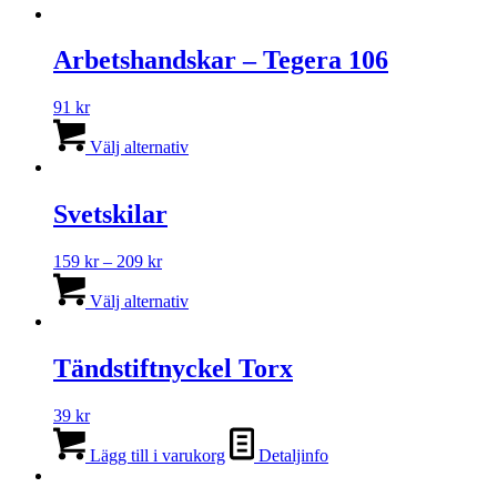
Arbetshandskar – Tegera 106
91
kr
Den
här
Välj alternativ
produkten
har
flera
Svetskilar
varianter.
De
Prisintervall:
159
kr
–
209
kr
olika
159 kr
Den
alternativen
till
här
Välj alternativ
kan
209 kr
produkten
väljas
har
på
flera
Tändstiftnyckel Torx
produktsidan
varianter.
De
39
kr
olika
alternativen
Lägg till i varukorg
Detaljinfo
kan
väljas