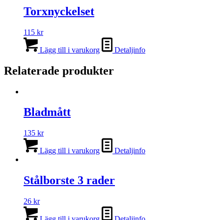
på
Torxnyckelset
produktsidan
115
kr
Lägg till i varukorg
Detaljinfo
Relaterade produkter
Bladmått
135
kr
Lägg till i varukorg
Detaljinfo
Stålborste 3 rader
26
kr
Lägg till i varukorg
Detaljinfo