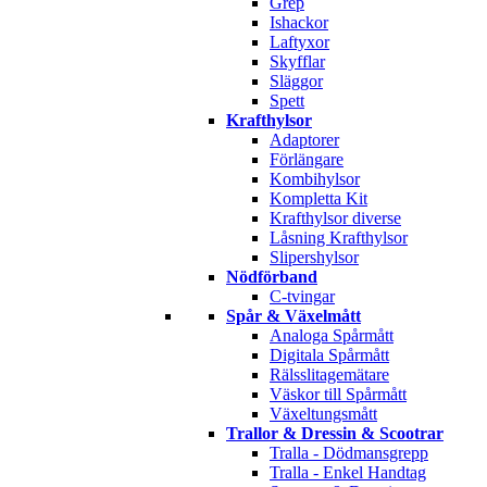
Grep
Ishackor
Laftyxor
Skyfflar
Släggor
Spett
Krafthylsor
Adaptorer
Förlängare
Kombihylsor
Kompletta Kit
Krafthylsor diverse
Låsning Krafthylsor
Slipershylsor
Nödförband
C-tvingar
Spår & Växelmått
Analoga Spårmått
Digitala Spårmått
Rälsslitagemätare
Väskor till Spårmått
Växeltungsmått
Trallor & Dressin & Scootrar
Tralla - Dödmansgrepp
Tralla - Enkel Handtag