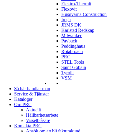
Elektro-Thermit
Flexovit
Husqvarna Construction
Irega
JRMS DK
Karlstad Redskap
Milwaukee
Payback
Peddinghaus
Rotabroach
PRC
STEL Tools
Saint-Gobain
Tyrolit
VSM
Så här handlar man
Service & Tjänster
Kataloger
Om PRC
Aktuellt
Hållbarhetsarbete
Visselblåsare
Kontakta PRC
Ansök om att bli fakturakund