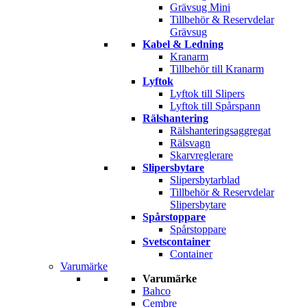
Grävsug Mini
Tillbehör & Reservdelar
Grävsug
Kabel & Ledning
Kranarm
Tillbehör till Kranarm
Lyftok
Lyftok till Slipers
Lyftok till Spårspann
Rälshantering
Rälshanteringsaggregat
Rälsvagn
Skarvreglerare
Slipersbytare
Slipersbytarblad
Tillbehör & Reservdelar
Slipersbytare
Spårstoppare
Spårstoppare
Svetscontainer
Container
Varumärke
Varumärke
Bahco
Cembre