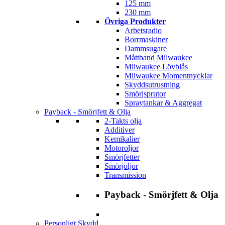
125 mm
230 mm
Övriga Produkter
Arbetsradio
Borrmaskiner
Dammsugare
Måttband Milwaukee
Milwaukee Lövblås
Milwaukee Momentnycklar
Skyddsutrustning
Smörjsprutor
Spraytankar & Aggregat
Payback - Smörjfett & Olja
2-Takts olja
Additiver
Kemikalier
Motoroljor
Smörjfetter
Smörjoljor
Transmission
Payback - Smörjfett & Olja
Personligt Skydd