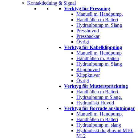
Kontaktledning & Signal
Verktyg för Pressning
Manuell m. Handpump.
Handhållen m Batteri
Hydraulpump m. Slang
Presshuvud
Pressbackar
Övrigt
Verktyg för Kabelklippning
Manuell m. Handpump
Handhållen m. Batteri
Hydraulpump m. Slang
Klipphuvud
Klippknivar
Övrigt
Verktyg för Mutterspräckning
Handhållen m Batteri.
Hydraulpump m Slang.
Hydrauliskt Huvud
Verktyg för Borrade anslutningar
Manuell m. Handpump.
Handhållen m Batteri
Hydraulpump m. slang
Hydrauliskt draghuvud M10-
M12