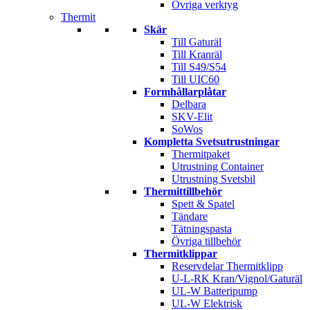
Övriga verktyg
Thermit
Skär
Till Gaturäl
Till Kranräl
Till S49/S54
Till UIC60
Formhållarplåtar
Delbara
SKV-Elit
SoWos
Kompletta Svetsutrustningar
Thermitpaket
Utrustning Container
Utrustning Svetsbil
Thermittillbehör
Spett & Spatel
Tändare
Tätningspasta
Övriga tillbehör
Thermitklippar
Reservdelar Thermitklipp
U-L-RK Kran/Vignol/Gaturäl
UL-W Batteripump
UL-W Elektrisk