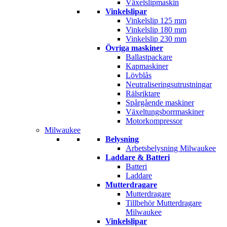
Växelslipmaskin
Vinkelslipar
Vinkelslip 125 mm
Vinkelslip 180 mm
Vinkelslip 230 mm
Övriga maskiner
Ballastpackare
Kapmaskiner
Lövblås
Neutraliseringsutrustningar
Rälsriktare
Spårgående maskiner
Växeltungsborrmaskiner
Motorkompressor
Milwaukee
Belysning
Arbetsbelysning Milwaukee
Laddare & Batteri
Batteri
Laddare
Mutterdragare
Mutterdragare
Tillbehör Mutterdragare
Milwaukee
Vinkelslipar