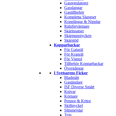
Gasregulatorer
Gasslangar
Gastillbehör
Kompletta Slangset
Kopplingar & Nipplar
Rälsförvärmare
Skärinsatser
Skärmunstycken
Skärstöd
Kopparbackar
För Gaturäl
För Kranräl
För Vignol
Tillbehör Kopparbackar
Övergångar
I Svetsarens Fickor
Bladmått
Gaständare
ISF Diverse Smått
Knivar
Körnare
Pennor & Kritor
Skiftnyckel
Slitsmejslar
Tejp