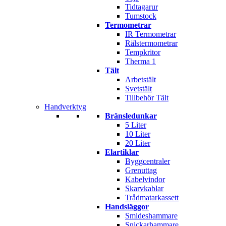
Tidtagarur
Tumstock
Termometrar
IR Termometrar
Rälstermometrar
Tempkritor
Therma 1
Tält
Arbetstält
Svetstält
Tillbehör Tält
Handverktyg
Bränsledunkar
5 Liter
10 Liter
20 Liter
Elartiklar
Byggcentraler
Grenuttag
Kabelvindor
Skarvkablar
Trådmatarkassett
Handsläggor
Smideshammare
Snickarhammare