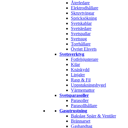
Återledare
Elektrodhållare
Skruvtvingar
Spricksökning
Svetskablar
Svetsledare
Svetspallar
Svetssug
Torrhållare
Övrigt Elsvets
Svetsverktyg
Fotfelsjusterare
Kilar
Knäskydd
Linjaler
Rasp & Fil
Uppstukningsbygel
Värmemattor
Svetsparasoller
Parasoller
Parasollhållare
Gasutrustning
Bakslag Spärr & Ventiler
Brännarset
Gashandtag