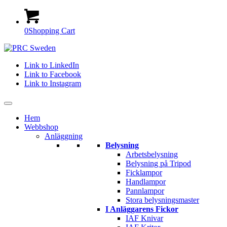
0
Shopping Cart
Link to LinkedIn
Link to Facebook
Link to Instagram
Hem
Webbshop
Anläggning
Belysning
Arbetsbelysning
Belysning på Tripod
Ficklampor
Handlampor
Pannlampor
Stora belysningsmaster
I Anläggarens Fickor
IAF Knivar