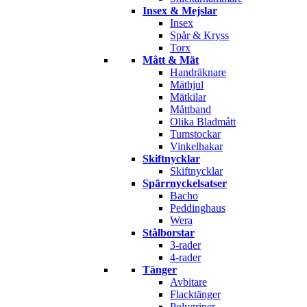
Insex & Mejslar
Insex
Spår & Kryss
Torx
Mått & Mät
Handräknare
Mäthjul
Mätkilar
Måttband
Olika Bladmått
Tumstockar
Vinkelhakar
Skiftnycklar
Skiftnycklar
Spärrnyckelsatser
Bacho
Peddinghaus
Wera
Stålborstar
3-rader
4-rader
Tänger
Avbitare
Flacktänger
Polygriper