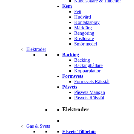
Kabelsökare & Tillbehör
Kem
Fett
Hudvård
Kontaktspray
Märkfärg
Rengöring
Rostlösare
Smörjmedel
Elektroder
Backing
Backing
Backinghållare
Kopparplattor
Formsvets
Formsvets Rälsstål
Påsvets
Påsvets Mangan
Påsvets Rälsstål
Elektroder
Gas & Svets
Elsvets Tillbehör