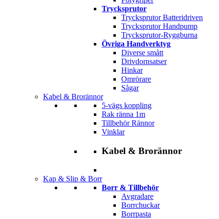
Trycksprutor
Trycksprutor Batteridriven
Trycksprutor Handpump
Trycksprutor-Ryggburna
Övriga Handverktyg
Diverse smått
Drivdornsatser
Hinkar
Omrörare
Sågar
Kabel & Brorännor
5-vägs koppling
Rak ränna 1m
Tillbehör Rännor
Vinklar
Kabel & Brorännor
Kap & Slip & Borr
Borr & Tillbehör
Avgradare
Borrchuckar
Borrpasta