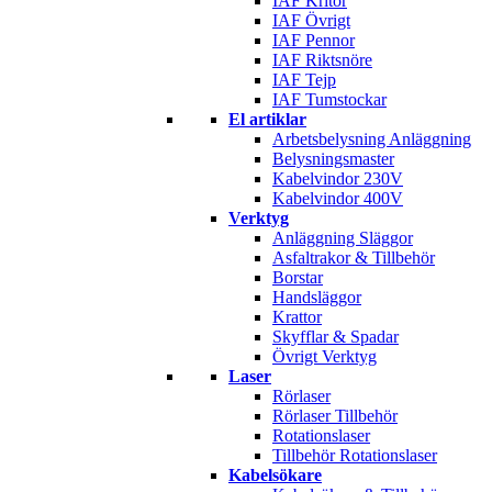
IAF Kritor
IAF Övrigt
IAF Pennor
IAF Riktsnöre
IAF Tejp
IAF Tumstockar
El artiklar
Arbetsbelysning Anläggning
Belysningsmaster
Kabelvindor 230V
Kabelvindor 400V
Verktyg
Anläggning Släggor
Asfaltrakor & Tillbehör
Borstar
Handsläggor
Krattor
Skyfflar & Spadar
Övrigt Verktyg
Laser
Rörlaser
Rörlaser Tillbehör
Rotationslaser
Tillbehör Rotationslaser
Kabelsökare