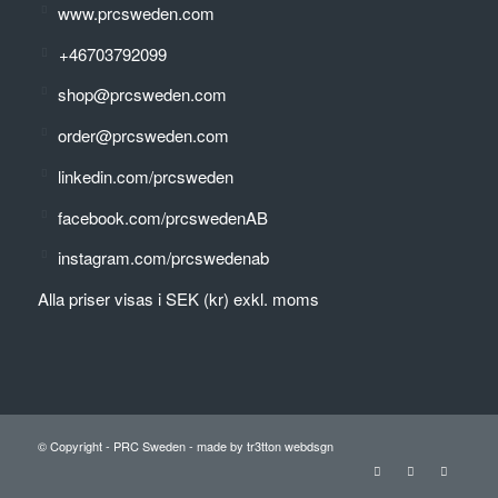
www.prcsweden.com
+46703792099
shop@prcsweden.com
order@prcsweden.com
linkedin.com/prcsweden
facebook.com/prcswedenAB
instagram.com/prcswedenab
Alla priser visas i SEK (kr) exkl. moms
© Copyright -
PRC Sweden
-
made by tr3tton webdsgn