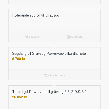
Roterande sugrör till Grävsug
Läs mer
Detaljinfo
Sugslang till Grävsug Powervac-olika diameter
6 700
kr
Välj alternativ
Turbinhjul Powervac till grävsug 2.2, 3.0,& 3.2
26 052
kr