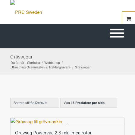
Grävsugar
Du är här:
Startsida
/
Webbshop
/
Utrustning Grävmaskin & Traktorgrävare
/
Grävsugar
Sortera utifrån
Visa
Default
15 Produkter per sida
Grävsug Powervac 2.3 mini med rotor