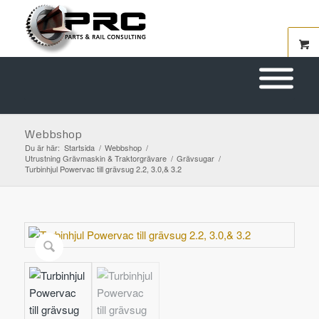
Webbshop
Du är här:
Startsida
/
Webbshop
/
Utrustning Grävmaskin & Traktorgrävare
/
Grävsugar
/
Turbinhjul Powervac till grävsug 2.2, 3.0,& 3.2