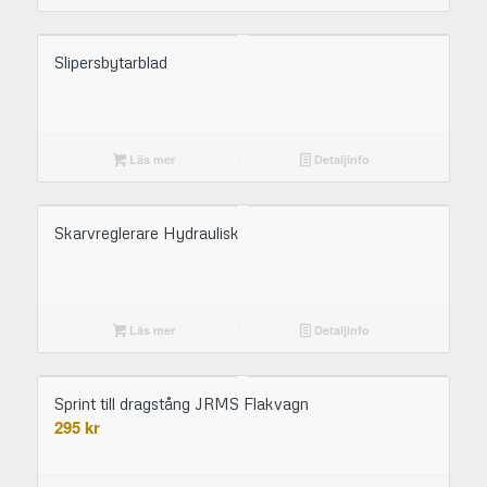
Slipersbytarblad
Läs mer
Detaljinfo
Skarvreglerare Hydraulisk
Läs mer
Detaljinfo
Sprint till dragstång JRMS Flakvagn
295
kr