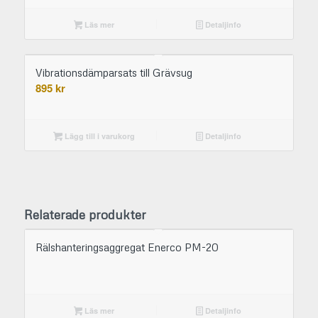
Läs mer
Detaljinfo
Vibrationsdämparsats till Grävsug
895
kr
Lägg till i varukorg
Detaljinfo
Relaterade produkter
Rälshanteringsaggregat Enerco PM-20
Läs mer
Detaljinfo