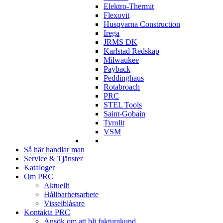
Elektro-Thermit
Flexovit
Husqvarna Construction
Irega
JRMS DK
Karlstad Redskap
Milwaukee
Payback
Peddinghaus
Rotabroach
PRC
STEL Tools
Saint-Gobain
Tyrolit
VSM
Så här handlar man
Service & Tjänster
Kataloger
Om PRC
Aktuellt
Hållbarhetsarbete
Visselblåsare
Kontakta PRC
Ansök om att bli fakturakund