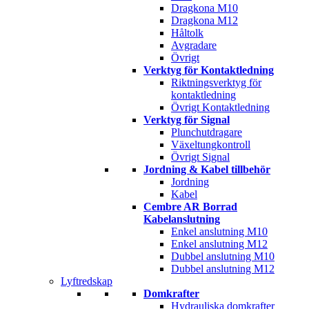
Dragkona M10
Dragkona M12
Håltolk
Avgradare
Övrigt
Verktyg för Kontaktledning
Riktningsverktyg för
kontaktledning
Övrigt Kontaktledning
Verktyg för Signal
Plunchutdragare
Växeltungkontroll
Övrigt Signal
Jordning & Kabel tillbehör
Jordning
Kabel
Cembre AR Borrad
Kabelanslutning
Enkel anslutning M10
Enkel anslutning M12
Dubbel anslutning M10
Dubbel anslutning M12
Lyftredskap
Domkrafter
Hydrauliska domkrafter