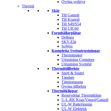
Övriga verktyg
Thermit
Skär
Till Gaturäl
Till Kranräl
Till S49/S54
Till UIC60
Formhållarplåtar
Delbara
SKV-Elit
SoWos
Kompletta Svetsutrustningar
Thermitpaket
Utrustning Container
Utrustning Svetsbil
Thermittillbehör
Spett & Spatel
Tändare
Tätningspasta
Övriga tillbehör
Thermitklippar
Reservdelar Thermitklipp
U-L-RK Kran/Vignol/Gaturäl
UL-W Batteripump
UL-W Elektrisk