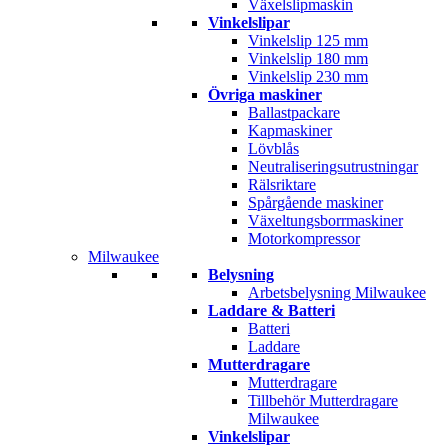
Växelslipmaskin
Vinkelslipar
Vinkelslip 125 mm
Vinkelslip 180 mm
Vinkelslip 230 mm
Övriga maskiner
Ballastpackare
Kapmaskiner
Lövblås
Neutraliseringsutrustningar
Rälsriktare
Spårgående maskiner
Växeltungsborrmaskiner
Motorkompressor
Milwaukee
Belysning
Arbetsbelysning Milwaukee
Laddare & Batteri
Batteri
Laddare
Mutterdragare
Mutterdragare
Tillbehör Mutterdragare
Milwaukee
Vinkelslipar