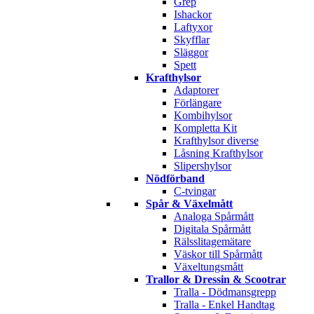
Grep
Ishackor
Laftyxor
Skyfflar
Släggor
Spett
Krafthylsor
Adaptorer
Förlängare
Kombihylsor
Kompletta Kit
Krafthylsor diverse
Låsning Krafthylsor
Slipershylsor
Nödförband
C-tvingar
Spår & Växelmått
Analoga Spårmått
Digitala Spårmått
Rälsslitagemätare
Väskor till Spårmått
Växeltungsmått
Trallor & Dressin & Scootrar
Tralla - Dödmansgrepp
Tralla - Enkel Handtag