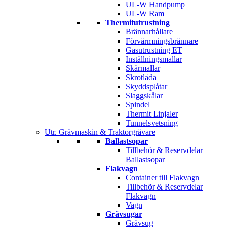
UL-W Handpump
UL-W Ram
Thermitutrustning
Brännarhållare
Förvärmningsbrännare
Gasutrustning ET
Inställningsmallar
Skärmallar
Skrotlåda
Skyddsplåtar
Slaggskålar
Spindel
Thermit Linjaler
Tunnelsvetsning
Utr. Grävmaskin & Traktorgrävare
Ballastsopar
Tillbehör & Reservdelar
Ballastsopar
Flakvagn
Container till Flakvagn
Tillbehör & Reservdelar
Flakvagn
Vagn
Grävsugar
Grävsug