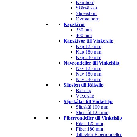
Kärnborr
Skärvätska
Slipersborr
Övriga borr
Kapskivor
350 mm
400 mm
Kapskivor till Vinkelslip
Kap 125 mm
Kap 180 mm
Kap 230 mm
Navrondeller till Vinkelslip
Nav 125 mm
Nav 180 mm
Nav 230 mm
Slipsten till Rälsslip
Rälsslip
Växelslip
Slipskålar till Vinkelslip
Slipskål 100 mm
Slipskål 125 mm
Fiberrondeller till Vinkelslip
Fiber 125 mm
Fiber 180 mm
Tillbehör Fiberrondeller