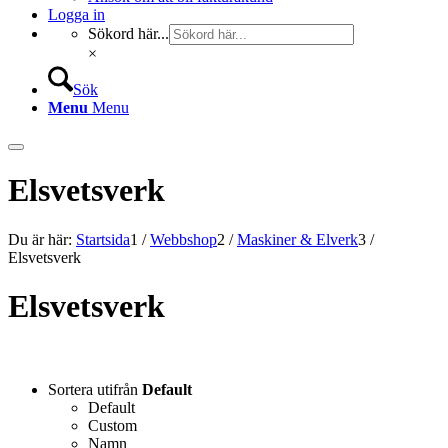
Logga in
Sökord här...
×
Sök
Menu
Menu
Elsvetsverk
Du är här:
Startsida
1
/
Webbshop
2
/
Maskiner & Elverk
3
/
Elsvetsverk
Elsvetsverk
Sortera utifrån
Default
Default
Custom
Namn