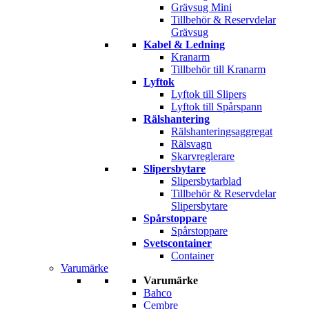
Grävsug Mini
Tillbehör & Reservdelar
Grävsug
Kabel & Ledning
Kranarm
Tillbehör till Kranarm
Lyftok
Lyftok till Slipers
Lyftok till Spårspann
Rälshantering
Rälshanteringsaggregat
Rälsvagn
Skarvreglerare
Slipersbytare
Slipersbytarblad
Tillbehör & Reservdelar
Slipersbytare
Spårstoppare
Spårstoppare
Svetscontainer
Container
Varumärke
Varumärke
Bahco
Cembre