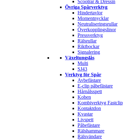
Scootrar & Dressin
Övriga Spårverktyg
Hindertavlor
Momentnycklar
Neutraliseringsrullar
Överkopplingslinor
Pressverktyg
Rälsrullar
Riktbockar
Signalering
Växeltungslås
Multi
SJ43
Verktyg för Spår
Avbefästare
E-clip påbefästare
Hårnålsspett
Koben
Kombiverktyg Fastclip
Kontaktdon
Kvastar
Livspett
Påbefästare
Rälshammare
Rälsvändare