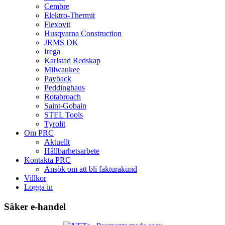
Cembre
Elektro-Thermit
Flexovit
Husqvarna Construction
JRMS DK
Irega
Karlstad Redskap
Milwaukee
Payback
Peddinghaus
Rotabroach
Saint-Gobain
STEL Tools
Tyrolit
Om PRC
Aktuellt
Hållbarhetsarbete
Kontakta PRC
Ansök om att bli fakturakund
Villkor
Logga in
Säker e-handel