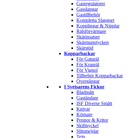
Gasregulatorer
Gasslangar
Gastillbehör
Kompletta Slangset
Kopplingar & Nipplar
Rälsförvärmare
Skärinsatser
Skärmunstycken
Skärstöd
Kopparbackar
För Gaturäl
För Kranräl
För Vignol
Tillbehör Kopparbackar
Övergångar
I Svetsarens Fickor
Bladmått
Gaständare
ISF Diverse Smått
Knivar
Körnare
Pennor & Kritor
Skiftnyckel
Slitsmejslar
Tejp