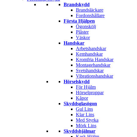
Brandskydd
Brandsläckare
Fordonshållare
Första Hjälpen
Ögonskölj
Plåster
Väskor
Handskar
Arbetshandskar
Kemhandskar
Kromfria Handskar
Montagehandskar
Svetshandskar
Vibrationshandskar
Hörselskydd
För Hjälm
Hörselproppar
Kåpor
Skyddsglasögon
Gul Lins
Klar Lins
Med Styrka
Mörk Lins
Skyddshjälmar
Kask Hjälm