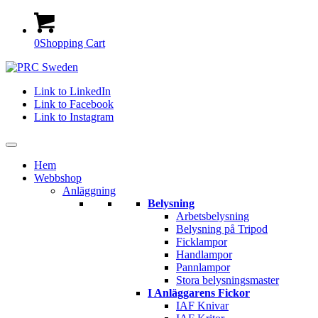
0
Shopping Cart
Link to LinkedIn
Link to Facebook
Link to Instagram
Hem
Webbshop
Anläggning
Belysning
Arbetsbelysning
Belysning på Tripod
Ficklampor
Handlampor
Pannlampor
Stora belysningsmaster
I Anläggarens Fickor
IAF Knivar