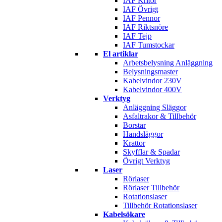
IAF Kritor
IAF Övrigt
IAF Pennor
IAF Riktsnöre
IAF Tejp
IAF Tumstockar
El artiklar
Arbetsbelysning Anläggning
Belysningsmaster
Kabelvindor 230V
Kabelvindor 400V
Verktyg
Anläggning Släggor
Asfaltrakor & Tillbehör
Borstar
Handsläggor
Krattor
Skyfflar & Spadar
Övrigt Verktyg
Laser
Rörlaser
Rörlaser Tillbehör
Rotationslaser
Tillbehör Rotationslaser
Kabelsökare