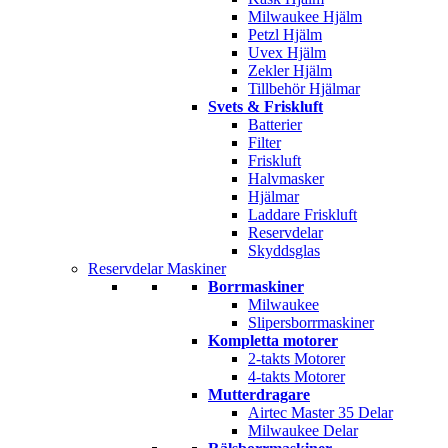
Milwaukee Hjälm
Petzl Hjälm
Uvex Hjälm
Zekler Hjälm
Tillbehör Hjälmar
Svets & Friskluft
Batterier
Filter
Friskluft
Halvmasker
Hjälmar
Laddare Friskluft
Reservdelar
Skyddsglas
Reservdelar Maskiner
Borrmaskiner
Milwaukee
Slipersborrmaskiner
Kompletta motorer
2-takts Motorer
4-takts Motorer
Mutterdragare
Airtec Master 35 Delar
Milwaukee Delar