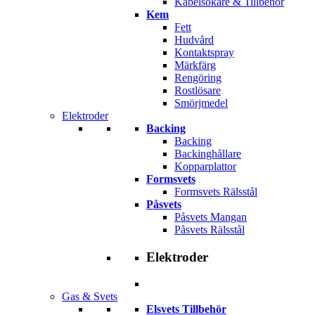
Kabelsökare & Tillbehör
Kem
Fett
Hudvård
Kontaktspray
Märkfärg
Rengöring
Rostlösare
Smörjmedel
Elektroder
Backing
Backing
Backinghållare
Kopparplattor
Formsvets
Formsvets Rälsstål
Påsvets
Påsvets Mangan
Påsvets Rälsstål
Elektroder
Gas & Svets
Elsvets Tillbehör