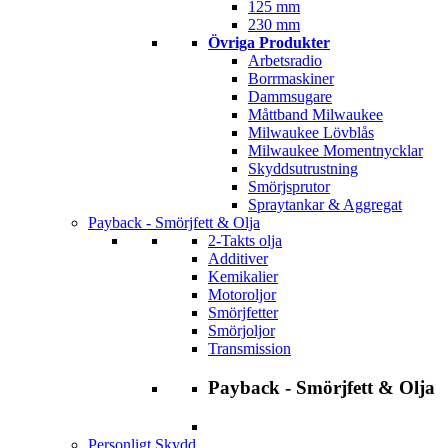
125 mm
230 mm
Övriga Produkter
Arbetsradio
Borrmaskiner
Dammsugare
Måttband Milwaukee
Milwaukee Lövblås
Milwaukee Momentnycklar
Skyddsutrustning
Smörjsprutor
Spraytankar & Aggregat
Payback - Smörjfett & Olja
2-Takts olja
Additiver
Kemikalier
Motoroljor
Smörjfetter
Smörjoljor
Transmission
Payback - Smörjfett & Olja
Personligt Skydd