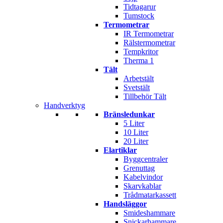
Tidtagarur
Tumstock
Termometrar
IR Termometrar
Rälstermometrar
Tempkritor
Therma 1
Tält
Arbetstält
Svetstält
Tillbehör Tält
Handverktyg
Bränsledunkar
5 Liter
10 Liter
20 Liter
Elartiklar
Byggcentraler
Grenuttag
Kabelvindor
Skarvkablar
Trådmatarkassett
Handsläggor
Smideshammare
Snickarhammare