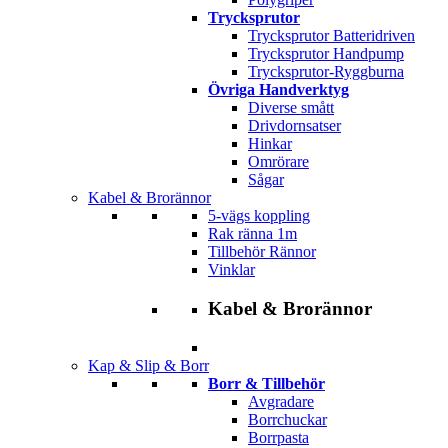
Trycksprutor
Trycksprutor Batteridriven
Trycksprutor Handpump
Trycksprutor-Ryggburna
Övriga Handverktyg
Diverse smått
Drivdornsatser
Hinkar
Omrörare
Sågar
Kabel & Brorännor
5-vägs koppling
Rak ränna 1m
Tillbehör Rännor
Vinklar
Kabel & Brorännor
Kap & Slip & Borr
Borr & Tillbehör
Avgradare
Borrchuckar
Borrpasta