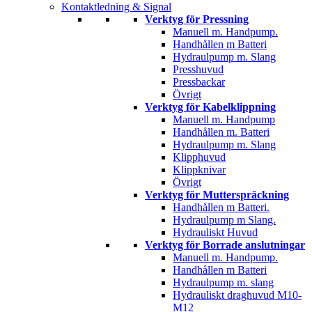
Kontaktledning & Signal
Verktyg för Pressning
Manuell m. Handpump.
Handhållen m Batteri
Hydraulpump m. Slang
Presshuvud
Pressbackar
Övrigt
Verktyg för Kabelklippning
Manuell m. Handpump
Handhållen m. Batteri
Hydraulpump m. Slang
Klipphuvud
Klippknivar
Övrigt
Verktyg för Mutterspräckning
Handhållen m Batteri.
Hydraulpump m Slang.
Hydrauliskt Huvud
Verktyg för Borrade anslutningar
Manuell m. Handpump.
Handhållen m Batteri
Hydraulpump m. slang
Hydrauliskt draghuvud M10-
M12