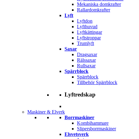
Mekaniska domkrafter
Rallardomkrafter
Lyft
Lyftdon
Lyfthuvud
Lyftkättingar
Lyftstroppar
Trumlyft
Saxar
Dragsaxar
Rälssaxar
Rullsaxar
Spärrblock
Spärrblock
Tillbehör Spärrblock
Lyftredskap
Maskiner & Elverk
Borrmaskiner
Kombihammare
Slipersborrmaskiner
Elsvetsverk