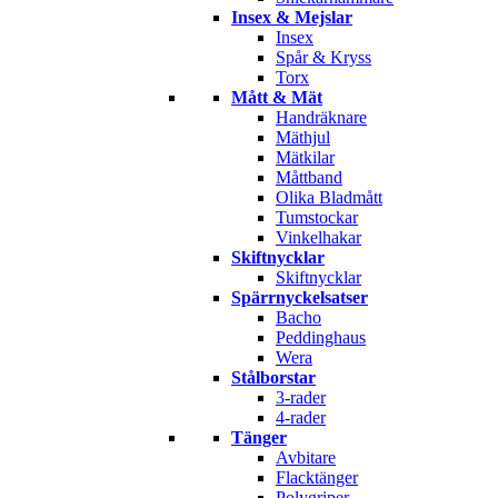
Insex & Mejslar
Insex
Spår & Kryss
Torx
Mått & Mät
Handräknare
Mäthjul
Mätkilar
Måttband
Olika Bladmått
Tumstockar
Vinkelhakar
Skiftnycklar
Skiftnycklar
Spärrnyckelsatser
Bacho
Peddinghaus
Wera
Stålborstar
3-rader
4-rader
Tänger
Avbitare
Flacktänger
Polygriper