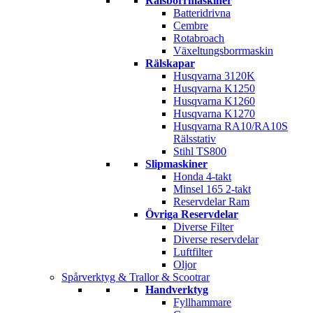
Rälsborrmaskiner
Batteridrivna
Cembre
Rotabroach
Växeltungsborrmaskin
Rälskapar
Husqvarna 3120K
Husqvarna K1250
Husqvarna K1260
Husqvarna K1270
Husqvarna RA10/RA10S
Rälsstativ
Stihl TS800
Slipmaskiner
Honda 4-takt
Minsel 165 2-takt
Reservdelar Ram
Övriga Reservdelar
Diverse Filter
Diverse reservdelar
Luftfilter
Oljor
Spårverktyg & Trallor & Scootrar
Handverktyg
Fyllhammare