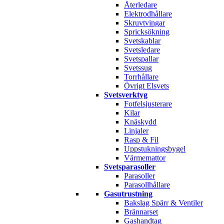
Återledare
Elektrodhållare
Skruvtvingar
Spricksökning
Svetskablar
Svetsledare
Svetspallar
Svetssug
Torrhållare
Övrigt Elsvets
Svetsverktyg
Fotfelsjusterare
Kilar
Knäskydd
Linjaler
Rasp & Fil
Uppstukningsbygel
Värmemattor
Svetsparasoller
Parasoller
Parasollhållare
Gasutrustning
Bakslag Spärr & Ventiler
Brännarset
Gashandtag