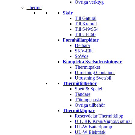
Övriga verktyg
Thermit
Skär
Till Gaturäl
Till Kranräl
Till S49/S54
Till UIC60
Formhållarplåtar
Delbara
SKV-Elit
SoWos
Kompletta Svetsutrustningar
Thermitpaket
Utrustning Container
Utrustning Svetsbil
Thermittillbehör
Spett & Spatel
Tändare
Tätningspasta
Övriga tillbehör
Thermitklippar
Reservdelar Thermitklipp
U-L-RK Kran/Vignol/Gaturäl
UL-W Batteripump
UL-W Elektrisk