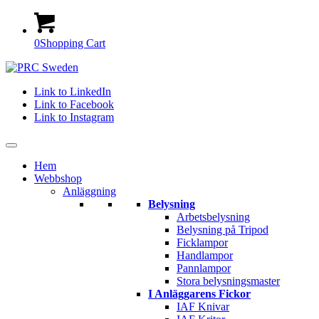
0
Shopping Cart
Link to LinkedIn
Link to Facebook
Link to Instagram
Hem
Webbshop
Anläggning
Belysning
Arbetsbelysning
Belysning på Tripod
Ficklampor
Handlampor
Pannlampor
Stora belysningsmaster
I Anläggarens Fickor
IAF Knivar