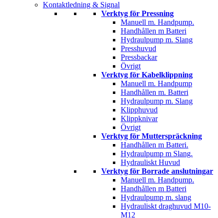
Kontaktledning & Signal
Verktyg för Pressning
Manuell m. Handpump.
Handhållen m Batteri
Hydraulpump m. Slang
Presshuvud
Pressbackar
Övrigt
Verktyg för Kabelklippning
Manuell m. Handpump
Handhållen m. Batteri
Hydraulpump m. Slang
Klipphuvud
Klippknivar
Övrigt
Verktyg för Mutterspräckning
Handhållen m Batteri.
Hydraulpump m Slang.
Hydrauliskt Huvud
Verktyg för Borrade anslutningar
Manuell m. Handpump.
Handhållen m Batteri
Hydraulpump m. slang
Hydrauliskt draghuvud M10-
M12