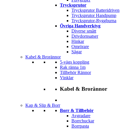
Trycksprutor
Trycksprutor Batteridriven
Trycksprutor Handpump
Trycksprutor-Ryggburna
Övriga Handverktyg
Diverse smått
Drivdornsatser
Hinkar
Omrörare
Sågar
Kabel & Brorännor
5-vägs koppling
Rak ränna 1m
Tillbehör Rännor
Vinklar
Kabel & Brorännor
Kap & Slip & Borr
Borr & Tillbehör
Avgradare
Borrchuckar
Borrpasta