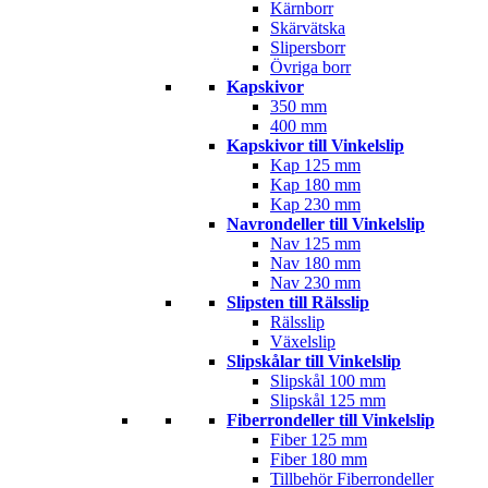
Kärnborr
Skärvätska
Slipersborr
Övriga borr
Kapskivor
350 mm
400 mm
Kapskivor till Vinkelslip
Kap 125 mm
Kap 180 mm
Kap 230 mm
Navrondeller till Vinkelslip
Nav 125 mm
Nav 180 mm
Nav 230 mm
Slipsten till Rälsslip
Rälsslip
Växelslip
Slipskålar till Vinkelslip
Slipskål 100 mm
Slipskål 125 mm
Fiberrondeller till Vinkelslip
Fiber 125 mm
Fiber 180 mm
Tillbehör Fiberrondeller