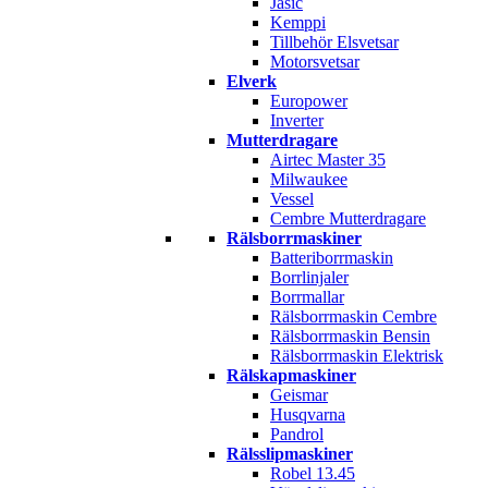
Jasic
Kemppi
Tillbehör Elsvetsar
Motorsvetsar
Elverk
Europower
Inverter
Mutterdragare
Airtec Master 35
Milwaukee
Vessel
Cembre Mutterdragare
Rälsborrmaskiner
Batteriborrmaskin
Borrlinjaler
Borrmallar
Rälsborrmaskin Cembre
Rälsborrmaskin Bensin
Rälsborrmaskin Elektrisk
Rälskapmaskiner
Geismar
Husqvarna
Pandrol
Rälsslipmaskiner
Robel 13.45