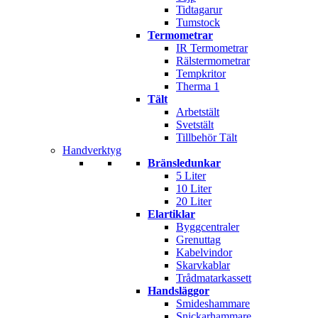
Tidtagarur
Tumstock
Termometrar
IR Termometrar
Rälstermometrar
Tempkritor
Therma 1
Tält
Arbetstält
Svetstält
Tillbehör Tält
Handverktyg
Bränsledunkar
5 Liter
10 Liter
20 Liter
Elartiklar
Byggcentraler
Grenuttag
Kabelvindor
Skarvkablar
Trådmatarkassett
Handsläggor
Smideshammare
Snickarhammare