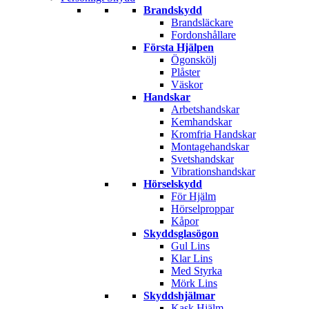
Brandskydd
Brandsläckare
Fordonshållare
Första Hjälpen
Ögonskölj
Plåster
Väskor
Handskar
Arbetshandskar
Kemhandskar
Kromfria Handskar
Montagehandskar
Svetshandskar
Vibrationshandskar
Hörselskydd
För Hjälm
Hörselproppar
Kåpor
Skyddsglasögon
Gul Lins
Klar Lins
Med Styrka
Mörk Lins
Skyddshjälmar
Kask Hjälm