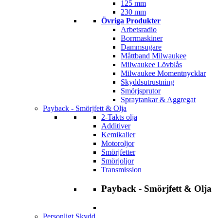
125 mm
230 mm
Övriga Produkter
Arbetsradio
Borrmaskiner
Dammsugare
Måttband Milwaukee
Milwaukee Lövblås
Milwaukee Momentnycklar
Skyddsutrustning
Smörjsprutor
Spraytankar & Aggregat
Payback - Smörjfett & Olja
2-Takts olja
Additiver
Kemikalier
Motoroljor
Smörjfetter
Smörjoljor
Transmission
Payback - Smörjfett & Olja
Personligt Skydd