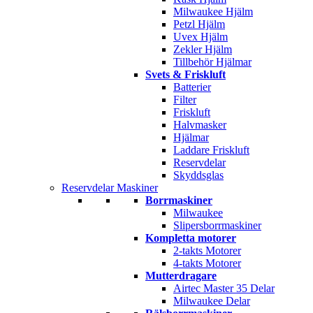
Milwaukee Hjälm
Petzl Hjälm
Uvex Hjälm
Zekler Hjälm
Tillbehör Hjälmar
Svets & Friskluft
Batterier
Filter
Friskluft
Halvmasker
Hjälmar
Laddare Friskluft
Reservdelar
Skyddsglas
Reservdelar Maskiner
Borrmaskiner
Milwaukee
Slipersborrmaskiner
Kompletta motorer
2-takts Motorer
4-takts Motorer
Mutterdragare
Airtec Master 35 Delar
Milwaukee Delar