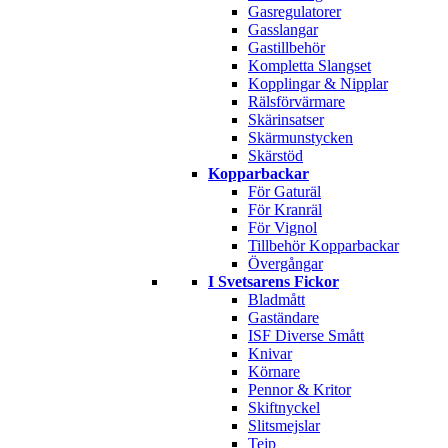
Gasregulatorer
Gasslangar
Gastillbehör
Kompletta Slangset
Kopplingar & Nipplar
Rälsförvärmare
Skärinsatser
Skärmunstycken
Skärstöd
Kopparbackar
För Gaturäl
För Kranräl
För Vignol
Tillbehör Kopparbackar
Övergångar
I Svetsarens Fickor
Bladmått
Gaständare
ISF Diverse Smått
Knivar
Körnare
Pennor & Kritor
Skiftnyckel
Slitsmejslar
Tejp