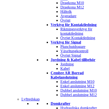
Dragkona M10
Dragkona M12
Håltolk
Avgradare
Övrigt
Verktyg för Kontaktledning
Riktningsverktyg för
kontaktledning
Övrigt Kontaktledning
Verktyg för Signal
Plunchutdragare
Växeltungkontroll
Övrigt Signal
Jordning & Kabel tillbehör
Jordning
Kabel
Cembre AR Borrad
Kabelanslutning
Enkel anslutning M10
Enkel anslutning M12
Dubbel anslutning M10
Dubbel anslutning M12
Lyftredskap
Domkrafter
Hydrauliska domkrafter