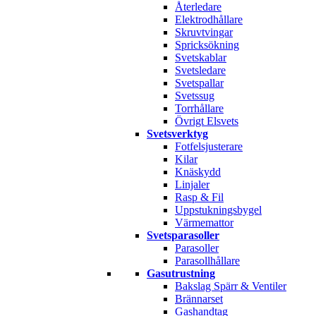
Återledare
Elektrodhållare
Skruvtvingar
Spricksökning
Svetskablar
Svetsledare
Svetspallar
Svetssug
Torrhållare
Övrigt Elsvets
Svetsverktyg
Fotfelsjusterare
Kilar
Knäskydd
Linjaler
Rasp & Fil
Uppstukningsbygel
Värmemattor
Svetsparasoller
Parasoller
Parasollhållare
Gasutrustning
Bakslag Spärr & Ventiler
Brännarset
Gashandtag