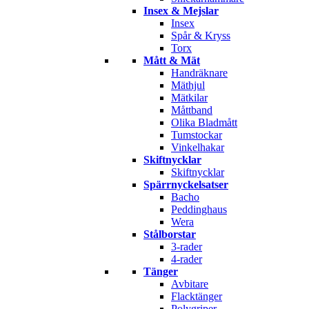
Insex & Mejslar
Insex
Spår & Kryss
Torx
Mått & Mät
Handräknare
Mäthjul
Mätkilar
Måttband
Olika Bladmått
Tumstockar
Vinkelhakar
Skiftnycklar
Skiftnycklar
Spärrnyckelsatser
Bacho
Peddinghaus
Wera
Stålborstar
3-rader
4-rader
Tänger
Avbitare
Flacktänger
Polygriper