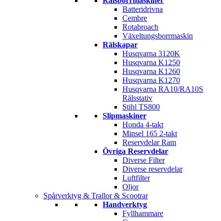
Rälsborrmaskiner
Batteridrivna
Cembre
Rotabroach
Växeltungsborrmaskin
Rälskapar
Husqvarna 3120K
Husqvarna K1250
Husqvarna K1260
Husqvarna K1270
Husqvarna RA10/RA10S
Rälsstativ
Stihl TS800
Slipmaskiner
Honda 4-takt
Minsel 165 2-takt
Reservdelar Ram
Övriga Reservdelar
Diverse Filter
Diverse reservdelar
Luftfilter
Oljor
Spårverktyg & Trallor & Scootrar
Handverktyg
Fyllhammare