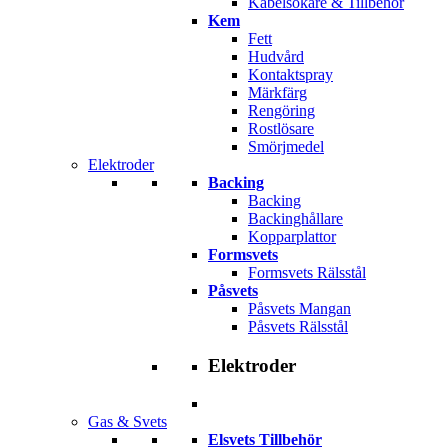
Kabelsökare & Tillbehör
Kem
Fett
Hudvård
Kontaktspray
Märkfärg
Rengöring
Rostlösare
Smörjmedel
Elektroder
Backing
Backing
Backinghållare
Kopparplattor
Formsvets
Formsvets Rälsstål
Påsvets
Påsvets Mangan
Påsvets Rälsstål
Elektroder
Gas & Svets
Elsvets Tillbehör