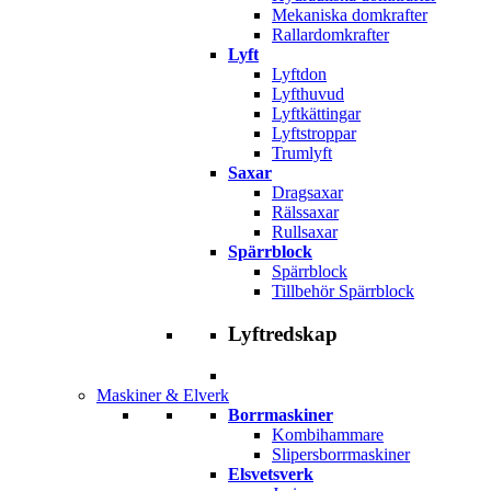
Mekaniska domkrafter
Rallardomkrafter
Lyft
Lyftdon
Lyfthuvud
Lyftkättingar
Lyftstroppar
Trumlyft
Saxar
Dragsaxar
Rälssaxar
Rullsaxar
Spärrblock
Spärrblock
Tillbehör Spärrblock
Lyftredskap
Maskiner & Elverk
Borrmaskiner
Kombihammare
Slipersborrmaskiner
Elsvetsverk