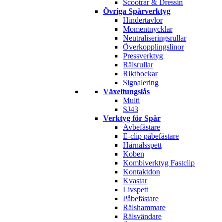
Scootrar & Dressin
Övriga Spårverktyg
Hindertavlor
Momentnycklar
Neutraliseringsrullar
Överkopplingslinor
Pressverktyg
Rälsrullar
Riktbockar
Signalering
Växeltungslås
Multi
SJ43
Verktyg för Spår
Avbefästare
E-clip påbefästare
Hårnålsspett
Koben
Kombiverktyg Fastclip
Kontaktdon
Kvastar
Livspett
Påbefästare
Rälshammare
Rälsvändare