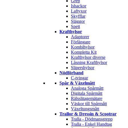
Grep
Ishackor
Laftyxor
Skyfflar
Släggor
Spett
Krafthylsor
Adaptorer
Förlängare
Kombihylsor
Kompletta Kit
Krafthylsor diverse
Låsning Krafthylsor
Slipershylsor
Nödförband
C-tvingar
Spår & Växelmått
Analoga Spårmått
Digitala Spårmått
Rälsslitagemätare
Väskor till Spårmått
Växeltungsmått
Trallor & Dressin & Scootrar
Tralla - Dödmansgrepp
Tralla - Enkel Handtag