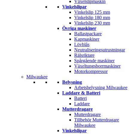
Växelslipmaskin
Vinkelslipar
Vinkelslip 125 mm
Vinkelslip 180 mm
Vinkelslip 230 mm
Övriga maskiner
Ballastpackare
Kapmaskiner
Lövblås
Neutraliseringsutrustningar
Rälsriktare
Spårgående maskiner
Växeltungsborrmaskiner
Motorkompressor
Milwaukee
Belysning
Arbetsbelysning Milwaukee
Laddare & Batteri
Batteri
Laddare
Mutterdragare
Mutterdragare
Tillbehör Mutterdragare
Milwaukee
Vinkelslipar