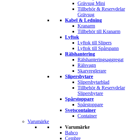
Grävsug Mini
Tillbehör & Reservdelar
Grävsug
Kabel & Ledning
Kranarm
Tillbehör till Kranarm
Lyftok
Lyftok till Slipers
Lyftok till Spårspann
Rälshantering
Rälshanteringsaggregat
Rälsvagn
Skarvreglerare
Slipersbytare
Slipersbytarblad
Tillbehör & Reservdelar
Slipersbytare
Spårstoppare
Spårstoppare
Svetscontainer
Container
Varumärke
Varumärke
Bahco
Cembre