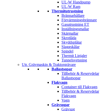
UL-W Handpump
UL-W Ram
Thermitutrustning
Brännarhållare
Förvärmningsbrännare
Gasutrustning ET
Inställningsmallar
Skärmallar
Skrotlåda
Skyddsplåtar
Slaggskålar
Spindel
Thermit Linjaler
Tunnelsvetsning
Utr. Grävmaskin & Traktorgrävare
Ballastsopar
Tillbehör & Reservdelar
Ballastsopar
Flakvagn
Container till Flakvagn
Tillbehör & Reservdelar
Flakvagn
Vagn
Grävsugar
Grävsug