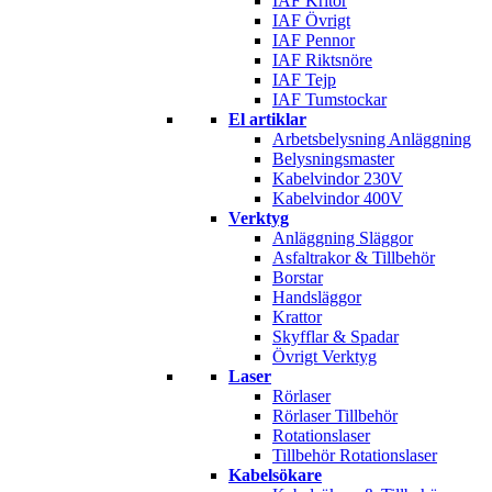
IAF Kritor
IAF Övrigt
IAF Pennor
IAF Riktsnöre
IAF Tejp
IAF Tumstockar
El artiklar
Arbetsbelysning Anläggning
Belysningsmaster
Kabelvindor 230V
Kabelvindor 400V
Verktyg
Anläggning Släggor
Asfaltrakor & Tillbehör
Borstar
Handsläggor
Krattor
Skyfflar & Spadar
Övrigt Verktyg
Laser
Rörlaser
Rörlaser Tillbehör
Rotationslaser
Tillbehör Rotationslaser
Kabelsökare