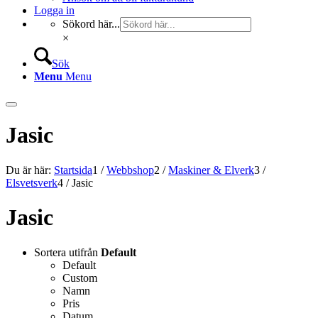
Logga in
Sökord här...
×
Sök
Menu
Menu
Jasic
Du är här:
Startsida
1
/
Webbshop
2
/
Maskiner & Elverk
3
/
Elsvetsverk
4
/
Jasic
Jasic
Sortera utifrån
Default
Default
Custom
Namn
Pris
Datum