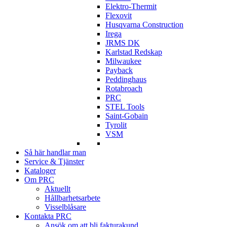
Elektro-Thermit
Flexovit
Husqvarna Construction
Irega
JRMS DK
Karlstad Redskap
Milwaukee
Payback
Peddinghaus
Rotabroach
PRC
STEL Tools
Saint-Gobain
Tyrolit
VSM
Så här handlar man
Service & Tjänster
Kataloger
Om PRC
Aktuellt
Hållbarhetsarbete
Visselblåsare
Kontakta PRC
Ansök om att bli fakturakund