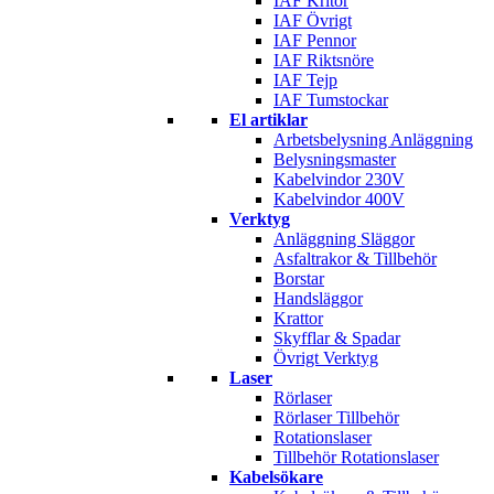
IAF Kritor
IAF Övrigt
IAF Pennor
IAF Riktsnöre
IAF Tejp
IAF Tumstockar
El artiklar
Arbetsbelysning Anläggning
Belysningsmaster
Kabelvindor 230V
Kabelvindor 400V
Verktyg
Anläggning Släggor
Asfaltrakor & Tillbehör
Borstar
Handsläggor
Krattor
Skyfflar & Spadar
Övrigt Verktyg
Laser
Rörlaser
Rörlaser Tillbehör
Rotationslaser
Tillbehör Rotationslaser
Kabelsökare