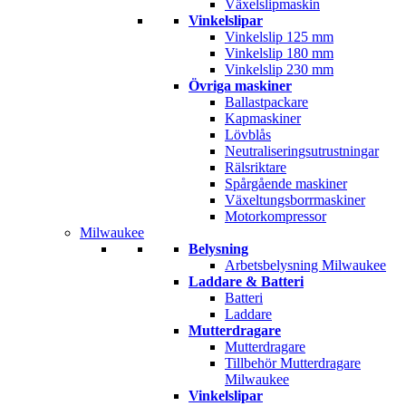
Växelslipmaskin
Vinkelslipar
Vinkelslip 125 mm
Vinkelslip 180 mm
Vinkelslip 230 mm
Övriga maskiner
Ballastpackare
Kapmaskiner
Lövblås
Neutraliseringsutrustningar
Rälsriktare
Spårgående maskiner
Växeltungsborrmaskiner
Motorkompressor
Milwaukee
Belysning
Arbetsbelysning Milwaukee
Laddare & Batteri
Batteri
Laddare
Mutterdragare
Mutterdragare
Tillbehör Mutterdragare
Milwaukee
Vinkelslipar