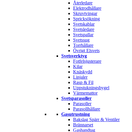
Återledare
Elektrodhållare
Skruvtvingar
Spricksökning
Svetskablar
Svetsledare
Svetspallar
Svetssug
Torrhållare
Övrigt Elsvets
Svetsverktyg
Fotfelsjusterare
Kilar
Knäskydd
Linjaler
Rasp & Fil
Uppstukningsbygel
Värmemattor
Svetsparasoller
Parasoller
Parasollhållare
Gasutrustning
Bakslag Spärr & Ventiler
Brännarset
Gashandtag