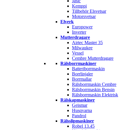
Jasic
Kemppi
Tillbehör Elsvetsar
Motorsvetsar
Elverk
Europower
Inverter
Mutterdragare
Airtec Master 35
Milwaukee
Vessel
Cembre Mutterdragare
Rälsborrmaskiner
Batteriborrmaskin
Borrlinjaler
Borrmallar
Rälsborrmaskin Cembre
Rälsborrmaskin Bensin
Rälsborrmaskin Elektrisk
Rälskapmaskiner
Geismar
Husqvarna
Pandrol
Rälsslipmaskiner
Robel 13.45