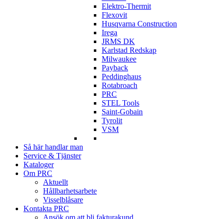
Elektro-Thermit
Flexovit
Husqvarna Construction
Irega
JRMS DK
Karlstad Redskap
Milwaukee
Payback
Peddinghaus
Rotabroach
PRC
STEL Tools
Saint-Gobain
Tyrolit
VSM
Så här handlar man
Service & Tjänster
Kataloger
Om PRC
Aktuellt
Hållbarhetsarbete
Visselblåsare
Kontakta PRC
Ansök om att bli fakturakund