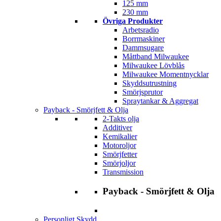
125 mm
230 mm
Övriga Produkter
Arbetsradio
Borrmaskiner
Dammsugare
Måttband Milwaukee
Milwaukee Lövblås
Milwaukee Momentnycklar
Skyddsutrustning
Smörjsprutor
Spraytankar & Aggregat
Payback - Smörjfett & Olja
2-Takts olja
Additiver
Kemikalier
Motoroljor
Smörjfetter
Smörjoljor
Transmission
Payback - Smörjfett & Olja
Personligt Skydd