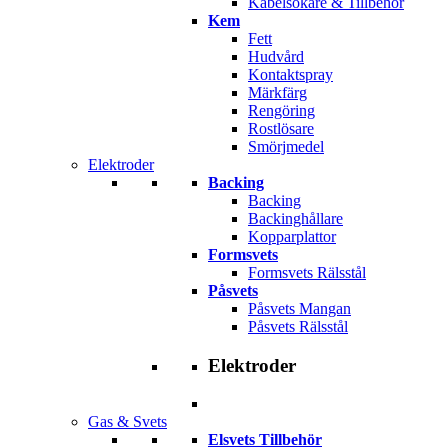
Kabelsökare & Tillbehör
Kem
Fett
Hudvård
Kontaktspray
Märkfärg
Rengöring
Rostlösare
Smörjmedel
Elektroder
Backing
Backing
Backinghållare
Kopparplattor
Formsvets
Formsvets Rälsstål
Påsvets
Påsvets Mangan
Påsvets Rälsstål
Elektroder
Gas & Svets
Elsvets Tillbehör