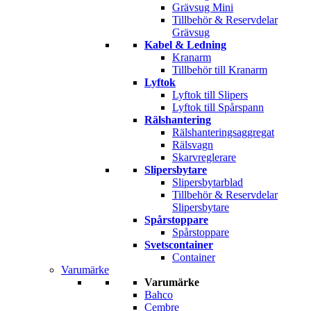
Grävsug Mini
Tillbehör & Reservdelar
Grävsug
Kabel & Ledning
Kranarm
Tillbehör till Kranarm
Lyftok
Lyftok till Slipers
Lyftok till Spårspann
Rälshantering
Rälshanteringsaggregat
Rälsvagn
Skarvreglerare
Slipersbytare
Slipersbytarblad
Tillbehör & Reservdelar
Slipersbytare
Spårstoppare
Spårstoppare
Svetscontainer
Container
Varumärke
Varumärke
Bahco
Cembre