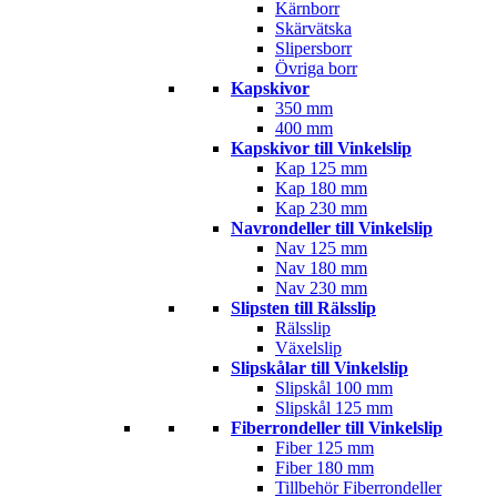
Kärnborr
Skärvätska
Slipersborr
Övriga borr
Kapskivor
350 mm
400 mm
Kapskivor till Vinkelslip
Kap 125 mm
Kap 180 mm
Kap 230 mm
Navrondeller till Vinkelslip
Nav 125 mm
Nav 180 mm
Nav 230 mm
Slipsten till Rälsslip
Rälsslip
Växelslip
Slipskålar till Vinkelslip
Slipskål 100 mm
Slipskål 125 mm
Fiberrondeller till Vinkelslip
Fiber 125 mm
Fiber 180 mm
Tillbehör Fiberrondeller