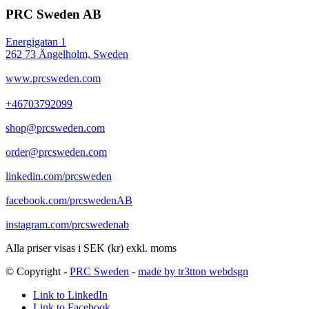
PRC Sweden AB
Energigatan 1
262 73 Ängelholm, Sweden
www.prcsweden.com
+46703792099
shop@prcsweden.com
order@prcsweden.com
linkedin.com/prcsweden
facebook.com/prcswedenAB
instagram.com/prcswedenab
Alla priser visas i SEK (kr) exkl. moms
© Copyright -
PRC Sweden
-
made by tr3tton webdsgn
Link to LinkedIn
Link to Facebook