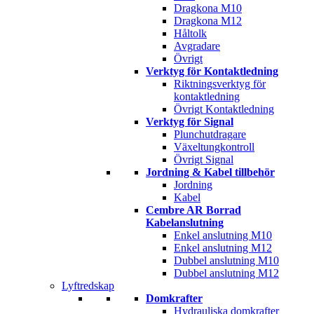
Dragkona M10
Dragkona M12
Håltolk
Avgradare
Övrigt
Verktyg för Kontaktledning
Riktningsverktyg för
kontaktledning
Övrigt Kontaktledning
Verktyg för Signal
Plunchutdragare
Växeltungkontroll
Övrigt Signal
Jordning & Kabel tillbehör
Jordning
Kabel
Cembre AR Borrad
Kabelanslutning
Enkel anslutning M10
Enkel anslutning M12
Dubbel anslutning M10
Dubbel anslutning M12
Lyftredskap
Domkrafter
Hydrauliska domkrafter