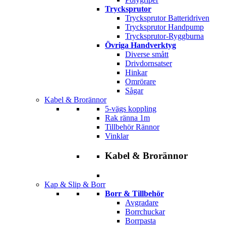
Trycksprutor
Trycksprutor Batteridriven
Trycksprutor Handpump
Trycksprutor-Ryggburna
Övriga Handverktyg
Diverse smått
Drivdornsatser
Hinkar
Omrörare
Sågar
Kabel & Brorännor
5-vägs koppling
Rak ränna 1m
Tillbehör Rännor
Vinklar
Kabel & Brorännor
Kap & Slip & Borr
Borr & Tillbehör
Avgradare
Borrchuckar
Borrpasta