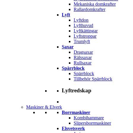
Mekaniska domkrafter
Rallardomkrafter
Lyft
Lyftdon
Lyfthuvud
Lyftkättingar
Lyftstroppar
Trumlyft
Saxar
Dragsaxar
Rälssaxar
Rullsaxar
Spärrblock
Spärrblock
Tillbehör Spärrblock
Lyftredskap
Maskiner & Elverk
Borrmaskiner
Kombihammare
Slipersborrmaskiner
Elsvetsverk