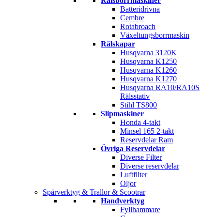
Rälsborrmaskiner
Batteridrivna
Cembre
Rotabroach
Växeltungsborrmaskin
Rälskapar
Husqvarna 3120K
Husqvarna K1250
Husqvarna K1260
Husqvarna K1270
Husqvarna RA10/RA10S
Rälsstativ
Stihl TS800
Slipmaskiner
Honda 4-takt
Minsel 165 2-takt
Reservdelar Ram
Övriga Reservdelar
Diverse Filter
Diverse reservdelar
Luftfilter
Oljor
Spårverktyg & Trallor & Scootrar
Handverktyg
Fyllhammare