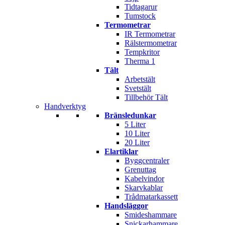
Tidtagarur
Tumstock
Termometrar
IR Termometrar
Rälstermometrar
Tempkritor
Therma 1
Tält
Arbetstält
Svetstält
Tillbehör Tält
Handverktyg
Bränsledunkar
5 Liter
10 Liter
20 Liter
Elartiklar
Byggcentraler
Grenuttag
Kabelvindor
Skarvkablar
Trådmatarkassett
Handsläggor
Smideshammare
Snickarhammare