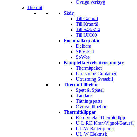
Övriga verktyg
Thermit
Skär
Till Gaturäl
Till Kranräl
Till S49/S54
Till UIC60
Formhållarplåtar
Delbara
SKV-Elit
SoWos
Kompletta Svetsutrustningar
Thermitpaket
Utrustning Container
Utrustning Svetsbil
Thermittillbehör
Spett & Spatel
Tändare
Tätningspasta
Övriga tillbehör
Thermitklippar
Reservdelar Thermitklipp
U-L-RK Kran/Vignol/Gaturäl
UL-W Batteripump
UL-W Elektrisk