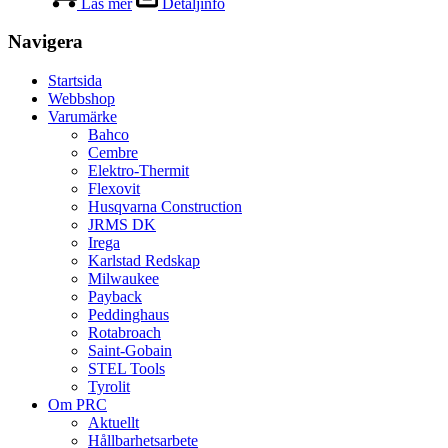
Läs mer
Detaljinfo
Navigera
Startsida
Webbshop
Varumärke
Bahco
Cembre
Elektro-Thermit
Flexovit
Husqvarna Construction
JRMS DK
Irega
Karlstad Redskap
Milwaukee
Payback
Peddinghaus
Rotabroach
Saint-Gobain
STEL Tools
Tyrolit
Om PRC
Aktuellt
Hållbarhetsarbete