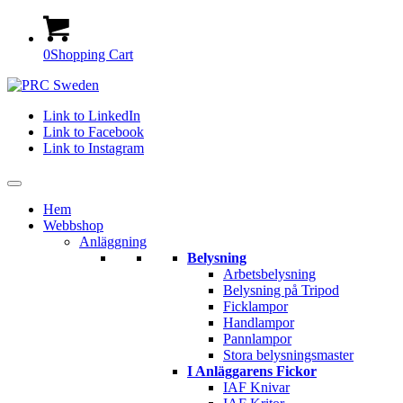
0
Shopping Cart
Link to LinkedIn
Link to Facebook
Link to Instagram
Hem
Webbshop
Anläggning
Belysning
Arbetsbelysning
Belysning på Tripod
Ficklampor
Handlampor
Pannlampor
Stora belysningsmaster
I Anläggarens Fickor
IAF Knivar