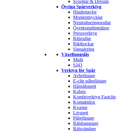
Scootrar & Dressin
Övriga Spårverktyg
Hindertavlor
Momentnycklar
Neutraliseringsrullar
Överkopplingslinor
Pressverktyg
Rälsrullar
Riktbockar
Signalering
Växeltungslås
Multi
SJ43
Verktyg för Spår
Avbefästare
E-clip påbefästare
Hårnålsspett
Koben
Kombiverktyg Fastclip
Kontaktdon
Kvastar
Livspett
Påbefästare
Rälshammare
Rälsvändare