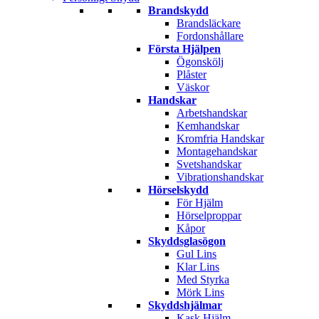
Brandskydd
Brandsläckare
Fordonshållare
Första Hjälpen
Ögonskölj
Plåster
Väskor
Handskar
Arbetshandskar
Kemhandskar
Kromfria Handskar
Montagehandskar
Svetshandskar
Vibrationshandskar
Hörselskydd
För Hjälm
Hörselproppar
Kåpor
Skyddsglasögon
Gul Lins
Klar Lins
Med Styrka
Mörk Lins
Skyddshjälmar
Kask Hjälm