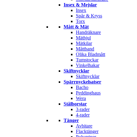
Insex & Mejslar
Insex
Spår & Kryss
Torx
Mått & Mät
Handräknare
Mäthjul
Mätkilar
Måttband
Olika Bladmått
Tumstockar
Vinkelhakar
Skiftnycklar
Skiftnycklar
Spärrnyckelsatser
Bacho
Peddinghaus
Wera
Stålborstar
3-rader
4-rader
Tänger
Avbitare
Flacktänger
Polygriper