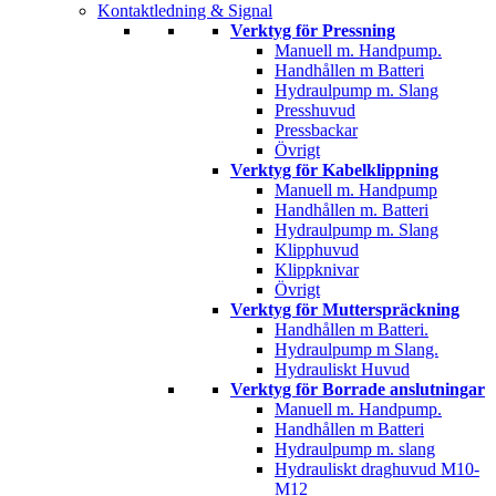
Kontaktledning & Signal
Verktyg för Pressning
Manuell m. Handpump.
Handhållen m Batteri
Hydraulpump m. Slang
Presshuvud
Pressbackar
Övrigt
Verktyg för Kabelklippning
Manuell m. Handpump
Handhållen m. Batteri
Hydraulpump m. Slang
Klipphuvud
Klippknivar
Övrigt
Verktyg för Mutterspräckning
Handhållen m Batteri.
Hydraulpump m Slang.
Hydrauliskt Huvud
Verktyg för Borrade anslutningar
Manuell m. Handpump.
Handhållen m Batteri
Hydraulpump m. slang
Hydrauliskt draghuvud M10-
M12