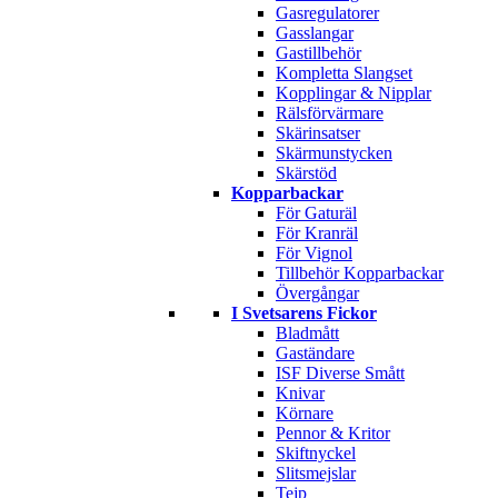
Gasregulatorer
Gasslangar
Gastillbehör
Kompletta Slangset
Kopplingar & Nipplar
Rälsförvärmare
Skärinsatser
Skärmunstycken
Skärstöd
Kopparbackar
För Gaturäl
För Kranräl
För Vignol
Tillbehör Kopparbackar
Övergångar
I Svetsarens Fickor
Bladmått
Gaständare
ISF Diverse Smått
Knivar
Körnare
Pennor & Kritor
Skiftnyckel
Slitsmejslar
Tejp