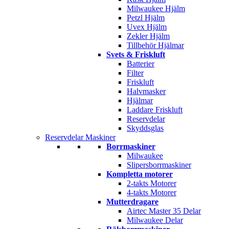
Milwaukee Hjälm
Petzl Hjälm
Uvex Hjälm
Zekler Hjälm
Tillbehör Hjälmar
Svets & Friskluft
Batterier
Filter
Friskluft
Halvmasker
Hjälmar
Laddare Friskluft
Reservdelar
Skyddsglas
Reservdelar Maskiner
Borrmaskiner
Milwaukee
Slipersborrmaskiner
Kompletta motorer
2-takts Motorer
4-takts Motorer
Mutterdragare
Airtec Master 35 Delar
Milwaukee Delar