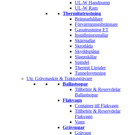
UL-W Handpump
UL-W Ram
Thermitutrustning
Brännarhållare
Förvärmningsbrännare
Gasutrustning ET
Inställningsmallar
Skärmallar
Skrotlåda
Skyddsplåtar
Slaggskålar
Spindel
Thermit Linjaler
Tunnelsvetsning
Utr. Grävmaskin & Traktorgrävare
Ballastsopar
Tillbehör & Reservdelar
Ballastsopar
Flakvagn
Container till Flakvagn
Tillbehör & Reservdelar
Flakvagn
Vagn
Grävsugar
Grävsug