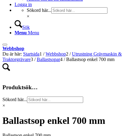
Logga in
Sökord här...
×
Sök
Menu
Menu
Webbshop
Du är här:
Startsida
1
/
Webbshop
2
/
Utrustning Grävmaskin &
Traktorgrävare
3
/
Ballastsopar
4
/
Ballastsop enkel 700 mm
Produktsök…
Sökord här...
×
Ballastsop enkel 700 mm
Ballastsop enkel 700 mm