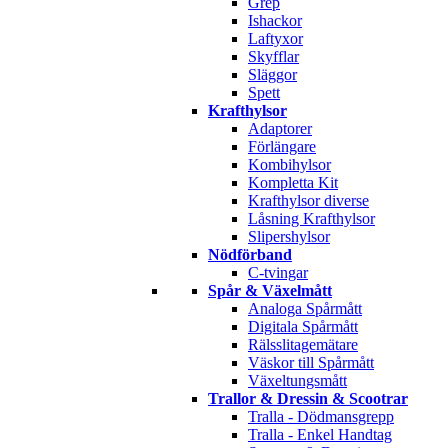
Grep
Ishackor
Laftyxor
Skyfflar
Släggor
Spett
Krafthylsor
Adaptorer
Förlängare
Kombihylsor
Kompletta Kit
Krafthylsor diverse
Låsning Krafthylsor
Slipershylsor
Nödförband
C-tvingar
Spår & Växelmått
Analoga Spårmått
Digitala Spårmått
Rälsslitagemätare
Väskor till Spårmått
Växeltungsmått
Trallor & Dressin & Scootrar
Tralla - Dödmansgrepp
Tralla - Enkel Handtag