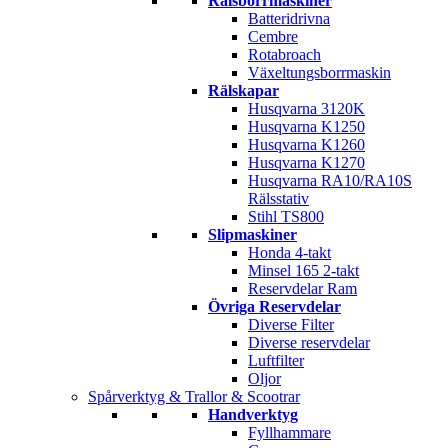
Rälsborrmaskiner
Batteridrivna
Cembre
Rotabroach
Växeltungsborrmaskin
Rälskapar
Husqvarna 3120K
Husqvarna K1250
Husqvarna K1260
Husqvarna K1270
Husqvarna RA10/RA10S
Rälsstativ
Stihl TS800
Slipmaskiner
Honda 4-takt
Minsel 165 2-takt
Reservdelar Ram
Övriga Reservdelar
Diverse Filter
Diverse reservdelar
Luftfilter
Oljor
Spårverktyg & Trallor & Scootrar
Handverktyg
Fyllhammare