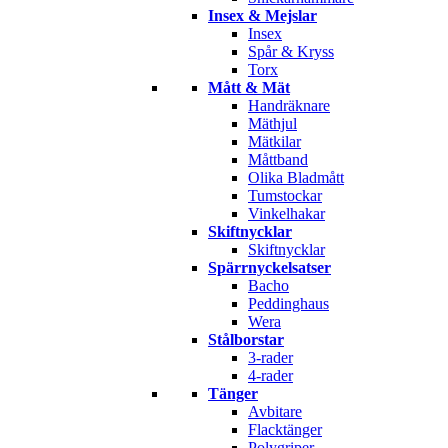
Insex & Mejslar
Insex
Spår & Kryss
Torx
Mått & Mät
Handräknare
Mäthjul
Mätkilar
Måttband
Olika Bladmått
Tumstockar
Vinkelhakar
Skiftnycklar
Skiftnycklar
Spärrnyckelsatser
Bacho
Peddinghaus
Wera
Stålborstar
3-rader
4-rader
Tänger
Avbitare
Flacktänger
Polygriper