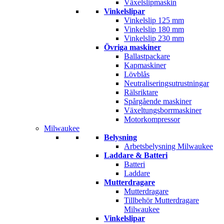
Växelslipmaskin
Vinkelslipar
Vinkelslip 125 mm
Vinkelslip 180 mm
Vinkelslip 230 mm
Övriga maskiner
Ballastpackare
Kapmaskiner
Lövblås
Neutraliseringsutrustningar
Rälsriktare
Spårgående maskiner
Växeltungsborrmaskiner
Motorkompressor
Milwaukee
Belysning
Arbetsbelysning Milwaukee
Laddare & Batteri
Batteri
Laddare
Mutterdragare
Mutterdragare
Tillbehör Mutterdragare
Milwaukee
Vinkelslipar