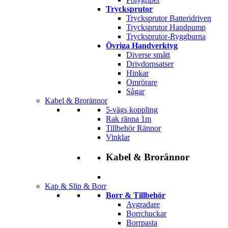
Trycksprutor
Trycksprutor Batteridriven
Trycksprutor Handpump
Trycksprutor-Ryggburna
Övriga Handverktyg
Diverse smått
Drivdornsatser
Hinkar
Omrörare
Sågar
Kabel & Brorännor
5-vägs koppling
Rak ränna 1m
Tillbehör Rännor
Vinklar
Kabel & Brorännor
Kap & Slip & Borr
Borr & Tillbehör
Avgradare
Borrchuckar
Borrpasta