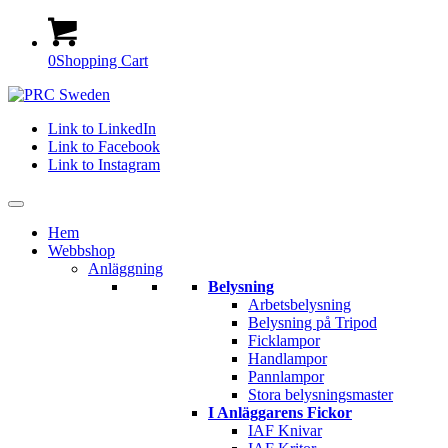
0
Shopping Cart
Link to LinkedIn
Link to Facebook
Link to Instagram
Hem
Webbshop
Anläggning
Belysning
Arbetsbelysning
Belysning på Tripod
Ficklampor
Handlampor
Pannlampor
Stora belysningsmaster
I Anläggarens Fickor
IAF Knivar