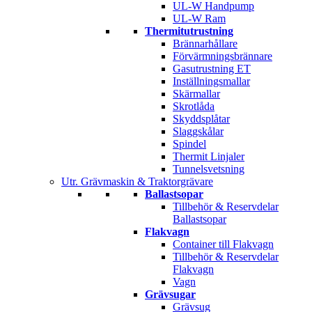
UL-W Handpump
UL-W Ram
Thermitutrustning
Brännarhållare
Förvärmningsbrännare
Gasutrustning ET
Inställningsmallar
Skärmallar
Skrotlåda
Skyddsplåtar
Slaggskålar
Spindel
Thermit Linjaler
Tunnelsvetsning
Utr. Grävmaskin & Traktorgrävare
Ballastsopar
Tillbehör & Reservdelar
Ballastsopar
Flakvagn
Container till Flakvagn
Tillbehör & Reservdelar
Flakvagn
Vagn
Grävsugar
Grävsug