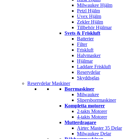
Milwaukee Hjälm
Petzl Hjälm
Uvex Hjälm
Zekler Hjälm
Tillbehör Hjälmar
Svets & Friskluft
Batterier
Filter
Friskluft
Halvmasker
Hjälmar
Laddare Friskluft
Reservdelar
Skyddsglas
Reservdelar Maskiner
Borrmaskiner
Milwaukee
Slipersborrmaskiner
Kompletta motorer
2-takts Motorer
4-takts Motorer
Mutterdragare
Airtec Master 35 Delar
Milwaukee Delar