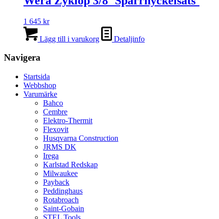
Wera Zyklop 3/8´ Spärrnyckelsats´
1 645
kr
Lägg till i varukorg
Detaljinfo
Navigera
Startsida
Webbshop
Varumärke
Bahco
Cembre
Elektro-Thermit
Flexovit
Husqvarna Construction
JRMS DK
Irega
Karlstad Redskap
Milwaukee
Payback
Peddinghaus
Rotabroach
Saint-Gobain
STEL Tools