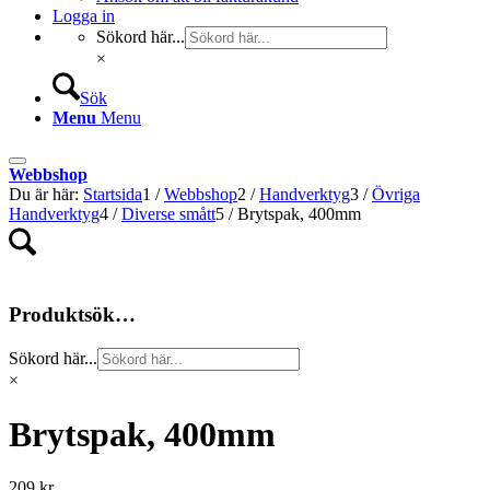
Logga in
Sökord här...
×
Sök
Menu
Menu
Webbshop
Du är här:
Startsida
1
/
Webbshop
2
/
Handverktyg
3
/
Övriga
Handverktyg
4
/
Diverse smått
5
/
Brytspak, 400mm
Produktsök…
Sökord här...
×
Brytspak, 400mm
209
kr