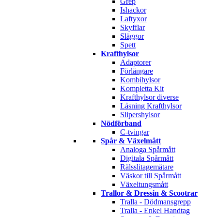
Grep
Ishackor
Laftyxor
Skyfflar
Släggor
Spett
Krafthylsor
Adaptorer
Förlängare
Kombihylsor
Kompletta Kit
Krafthylsor diverse
Låsning Krafthylsor
Slipershylsor
Nödförband
C-tvingar
Spår & Växelmått
Analoga Spårmått
Digitala Spårmått
Rälsslitagemätare
Väskor till Spårmått
Växeltungsmått
Trallor & Dressin & Scootrar
Tralla - Dödmansgrepp
Tralla - Enkel Handtag