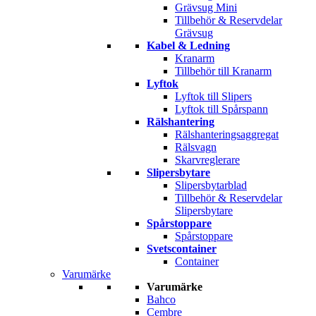
Grävsug Mini
Tillbehör & Reservdelar
Grävsug
Kabel & Ledning
Kranarm
Tillbehör till Kranarm
Lyftok
Lyftok till Slipers
Lyftok till Spårspann
Rälshantering
Rälshanteringsaggregat
Rälsvagn
Skarvreglerare
Slipersbytare
Slipersbytarblad
Tillbehör & Reservdelar
Slipersbytare
Spårstoppare
Spårstoppare
Svetscontainer
Container
Varumärke
Varumärke
Bahco
Cembre