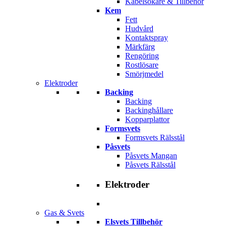
Kabelsökare & Tillbehör
Kem
Fett
Hudvård
Kontaktspray
Märkfärg
Rengöring
Rostlösare
Smörjmedel
Elektroder
Backing
Backing
Backinghållare
Kopparplattor
Formsvets
Formsvets Rälsstål
Påsvets
Påsvets Mangan
Påsvets Rälsstål
Elektroder
Gas & Svets
Elsvets Tillbehör