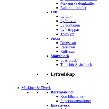
Mekaniska domkrafter
Rallardomkrafter
Lyft
Lyftdon
Lyfthuvud
Lyftkättingar
Lyftstroppar
Trumlyft
Saxar
Dragsaxar
Rälssaxar
Rullsaxar
Spärrblock
Spärrblock
Tillbehör Spärrblock
Lyftredskap
Maskiner & Elverk
Borrmaskiner
Kombihammare
Slipersborrmaskiner
Elsvetsverk