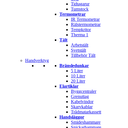
Tidtagarur
Tumstock
Termometrar
IR Termometrar
Rälstermometrar
Tempkritor
Therma 1
Tält
Arbetstält
Svetstält
Tillbehör Tält
Handverktyg
Bränsledunkar
5 Liter
10 Liter
20 Liter
Elartiklar
Byggcentraler
Grenuttag
Kabelvindor
Skarvkablar
Trådmatarkassett
Handsläggor
Smideshammare
Snickarhammare