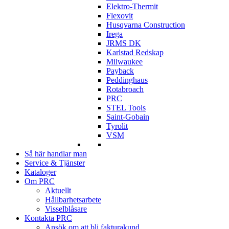
Elektro-Thermit
Flexovit
Husqvarna Construction
Irega
JRMS DK
Karlstad Redskap
Milwaukee
Payback
Peddinghaus
Rotabroach
PRC
STEL Tools
Saint-Gobain
Tyrolit
VSM
Så här handlar man
Service & Tjänster
Kataloger
Om PRC
Aktuellt
Hållbarhetsarbete
Visselblåsare
Kontakta PRC
Ansök om att bli fakturakund