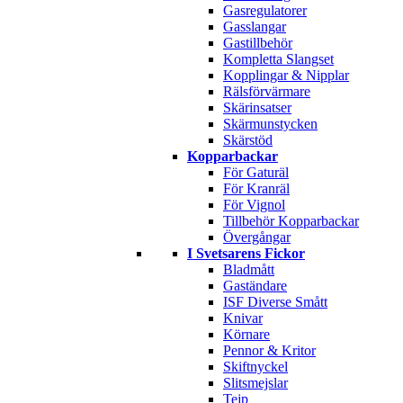
Gasregulatorer
Gasslangar
Gastillbehör
Kompletta Slangset
Kopplingar & Nipplar
Rälsförvärmare
Skärinsatser
Skärmunstycken
Skärstöd
Kopparbackar
För Gaturäl
För Kranräl
För Vignol
Tillbehör Kopparbackar
Övergångar
I Svetsarens Fickor
Bladmått
Gaständare
ISF Diverse Smått
Knivar
Körnare
Pennor & Kritor
Skiftnyckel
Slitsmejslar
Tejp