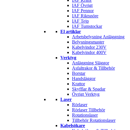
IAF Kritor
IAF Övrigt
IAF Pennor
IAF Riktsnöre
IAF Tejp
IAF Tumstockar
El artiklar
Arbetsbelysning Anläggning
Belysningsmaster
Kabelvindor 230V
Kabelvindor 400V
Verktyg
Anläggning Släggor
Asfaltrakor & Tillbehör
Borstar
Handsläggor
Krattor
Skyfflar & Spadar
Övrigt Verktyg
Laser
Rörlaser
Rörlaser Tillbehör
Rotationslaser
Tillbehör Rotationslaser
Kabelsökare