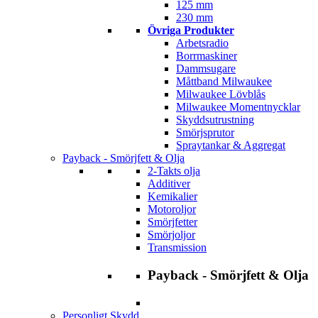
125 mm
230 mm
Övriga Produkter
Arbetsradio
Borrmaskiner
Dammsugare
Måttband Milwaukee
Milwaukee Lövblås
Milwaukee Momentnycklar
Skyddsutrustning
Smörjsprutor
Spraytankar & Aggregat
Payback - Smörjfett & Olja
2-Takts olja
Additiver
Kemikalier
Motoroljor
Smörjfetter
Smörjoljor
Transmission
Payback - Smörjfett & Olja
Personligt Skydd