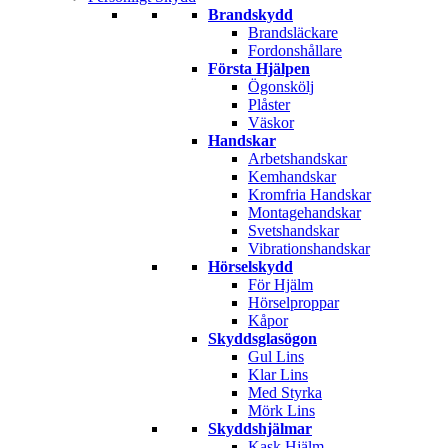
Brandskydd
Brandsläckare
Fordonshållare
Första Hjälpen
Ögonskölj
Plåster
Väskor
Handskar
Arbetshandskar
Kemhandskar
Kromfria Handskar
Montagehandskar
Svetshandskar
Vibrationshandskar
Hörselskydd
För Hjälm
Hörselproppar
Kåpor
Skyddsglasögon
Gul Lins
Klar Lins
Med Styrka
Mörk Lins
Skyddshjälmar
Kask Hjälm