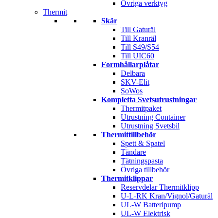
Övriga verktyg
Thermit
Skär
Till Gaturäl
Till Kranräl
Till S49/S54
Till UIC60
Formhållarplåtar
Delbara
SKV-Elit
SoWos
Kompletta Svetsutrustningar
Thermitpaket
Utrustning Container
Utrustning Svetsbil
Thermittillbehör
Spett & Spatel
Tändare
Tätningspasta
Övriga tillbehör
Thermitklippar
Reservdelar Thermitklipp
U-L-RK Kran/Vignol/Gaturäl
UL-W Batteripump
UL-W Elektrisk