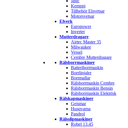
Jasic
Kemppi
Tillbehör Elsvetsar
Motorsvetsar
Elverk
Europower
Inverter
Mutterdragare
Airtec Master 35
Milwaukee
Vessel
Cembre Mutterdragare
Rälsborrmaskiner
Batteriborrmaskin
Borrlinjaler
Borrmallar
Rälsborrmaskin Cembre
Rälsborrmaskin Bensin
Rälsborrmaskin Elektrisk
Rälskapmaskiner
Geismar
Husqvarna
Pandrol
Rälsslipmaskiner
Robel 13.45