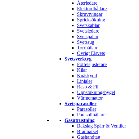
Återledare
Elektrodhållare
Skruvtvingar
Spricksökning
Svetskablar
Svetsledare
Svetspallar
Svetssug
Torrhållare
Övrigt Elsvets
Svetsverktyg
Fotfelsjusterare
Kilar
Knäskydd
Linjaler
Rasp & Fil
Uppstukningsbygel
Värmemattor
Svetsparasoller
Parasoller
Parasollhållare
Gasutrustning
Bakslag Spärr & Ventiler
Brännarset
Gashandtag