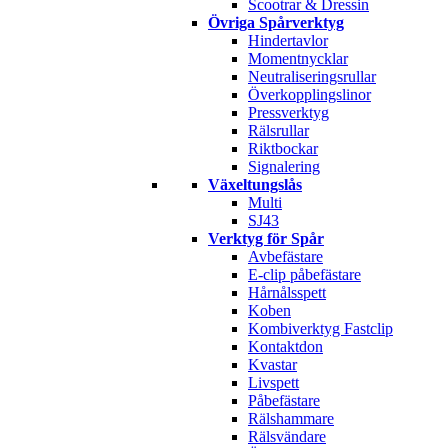
Scootrar & Dressin
Övriga Spårverktyg
Hindertavlor
Momentnycklar
Neutraliseringsrullar
Överkopplingslinor
Pressverktyg
Rälsrullar
Riktbockar
Signalering
Växeltungslås
Multi
SJ43
Verktyg för Spår
Avbefästare
E-clip påbefästare
Hårnålsspett
Koben
Kombiverktyg Fastclip
Kontaktdon
Kvastar
Livspett
Påbefästare
Rälshammare
Rälsvändare