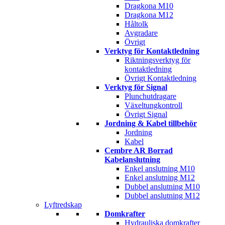
Dragkona M10
Dragkona M12
Håltolk
Avgradare
Övrigt
Verktyg för Kontaktledning
Riktningsverktyg för
kontaktledning
Övrigt Kontaktledning
Verktyg för Signal
Plunchutdragare
Växeltungkontroll
Övrigt Signal
Jordning & Kabel tillbehör
Jordning
Kabel
Cembre AR Borrad
Kabelanslutning
Enkel anslutning M10
Enkel anslutning M12
Dubbel anslutning M10
Dubbel anslutning M12
Lyftredskap
Domkrafter
Hydrauliska domkrafter