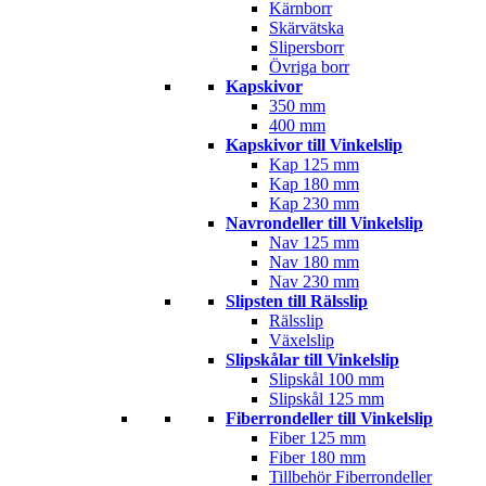
Kärnborr
Skärvätska
Slipersborr
Övriga borr
Kapskivor
350 mm
400 mm
Kapskivor till Vinkelslip
Kap 125 mm
Kap 180 mm
Kap 230 mm
Navrondeller till Vinkelslip
Nav 125 mm
Nav 180 mm
Nav 230 mm
Slipsten till Rälsslip
Rälsslip
Växelslip
Slipskålar till Vinkelslip
Slipskål 100 mm
Slipskål 125 mm
Fiberrondeller till Vinkelslip
Fiber 125 mm
Fiber 180 mm
Tillbehör Fiberrondeller