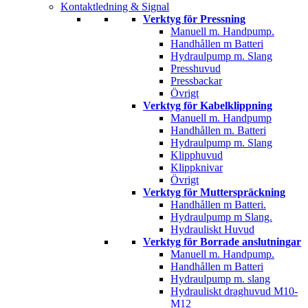
Kontaktledning & Signal
Verktyg för Pressning
Manuell m. Handpump.
Handhållen m Batteri
Hydraulpump m. Slang
Presshuvud
Pressbackar
Övrigt
Verktyg för Kabelklippning
Manuell m. Handpump
Handhållen m. Batteri
Hydraulpump m. Slang
Klipphuvud
Klippknivar
Övrigt
Verktyg för Mutterspräckning
Handhållen m Batteri.
Hydraulpump m Slang.
Hydrauliskt Huvud
Verktyg för Borrade anslutningar
Manuell m. Handpump.
Handhållen m Batteri
Hydraulpump m. slang
Hydrauliskt draghuvud M10-
M12