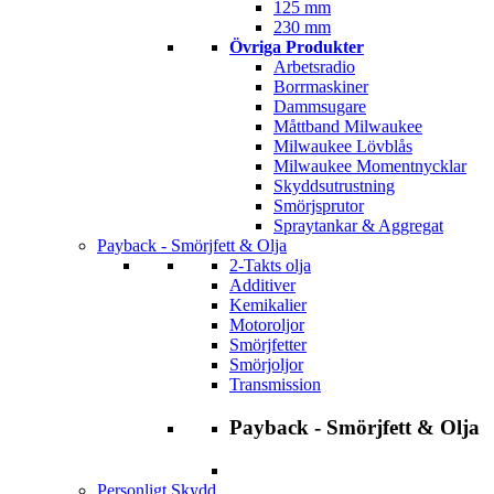
125 mm
230 mm
Övriga Produkter
Arbetsradio
Borrmaskiner
Dammsugare
Måttband Milwaukee
Milwaukee Lövblås
Milwaukee Momentnycklar
Skyddsutrustning
Smörjsprutor
Spraytankar & Aggregat
Payback - Smörjfett & Olja
2-Takts olja
Additiver
Kemikalier
Motoroljor
Smörjfetter
Smörjoljor
Transmission
Payback - Smörjfett & Olja
Personligt Skydd