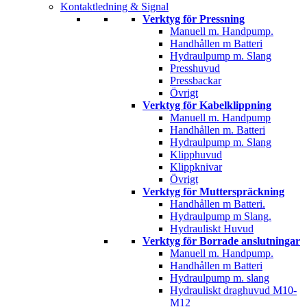
Kontaktledning & Signal
Verktyg för Pressning
Manuell m. Handpump.
Handhållen m Batteri
Hydraulpump m. Slang
Presshuvud
Pressbackar
Övrigt
Verktyg för Kabelklippning
Manuell m. Handpump
Handhållen m. Batteri
Hydraulpump m. Slang
Klipphuvud
Klippknivar
Övrigt
Verktyg för Mutterspräckning
Handhållen m Batteri.
Hydraulpump m Slang.
Hydrauliskt Huvud
Verktyg för Borrade anslutningar
Manuell m. Handpump.
Handhållen m Batteri
Hydraulpump m. slang
Hydrauliskt draghuvud M10-
M12