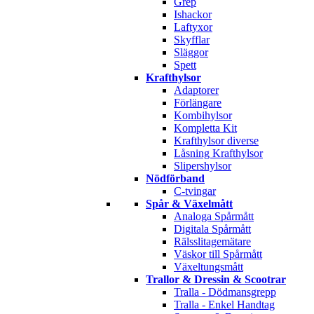
Grep
Ishackor
Laftyxor
Skyfflar
Släggor
Spett
Krafthylsor
Adaptorer
Förlängare
Kombihylsor
Kompletta Kit
Krafthylsor diverse
Låsning Krafthylsor
Slipershylsor
Nödförband
C-tvingar
Spår & Växelmått
Analoga Spårmått
Digitala Spårmått
Rälsslitagemätare
Väskor till Spårmått
Växeltungsmått
Trallor & Dressin & Scootrar
Tralla - Dödmansgrepp
Tralla - Enkel Handtag