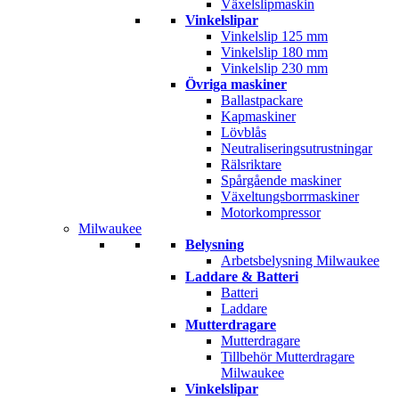
Växelslipmaskin
Vinkelslipar
Vinkelslip 125 mm
Vinkelslip 180 mm
Vinkelslip 230 mm
Övriga maskiner
Ballastpackare
Kapmaskiner
Lövblås
Neutraliseringsutrustningar
Rälsriktare
Spårgående maskiner
Växeltungsborrmaskiner
Motorkompressor
Milwaukee
Belysning
Arbetsbelysning Milwaukee
Laddare & Batteri
Batteri
Laddare
Mutterdragare
Mutterdragare
Tillbehör Mutterdragare
Milwaukee
Vinkelslipar