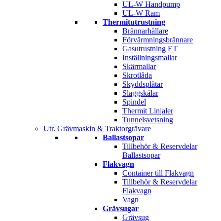
UL-W Handpump
UL-W Ram
Thermitutrustning
Brännarhållare
Förvärmningsbrännare
Gasutrustning ET
Inställningsmallar
Skärmallar
Skrotlåda
Skyddsplåtar
Slaggskålar
Spindel
Thermit Linjaler
Tunnelsvetsning
Utr. Grävmaskin & Traktorgrävare
Ballastsopar
Tillbehör & Reservdelar
Ballastsopar
Flakvagn
Container till Flakvagn
Tillbehör & Reservdelar
Flakvagn
Vagn
Grävsugar
Grävsug