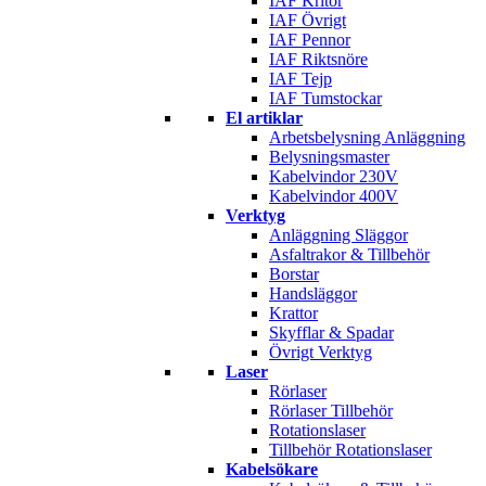
IAF Kritor
IAF Övrigt
IAF Pennor
IAF Riktsnöre
IAF Tejp
IAF Tumstockar
El artiklar
Arbetsbelysning Anläggning
Belysningsmaster
Kabelvindor 230V
Kabelvindor 400V
Verktyg
Anläggning Släggor
Asfaltrakor & Tillbehör
Borstar
Handsläggor
Krattor
Skyfflar & Spadar
Övrigt Verktyg
Laser
Rörlaser
Rörlaser Tillbehör
Rotationslaser
Tillbehör Rotationslaser
Kabelsökare