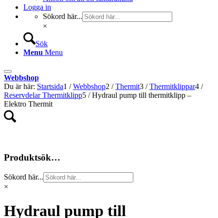
Logga in
Sökord här...
×
Sök
Menu
Menu
Webbshop
Du är här:
Startsida
1
/
Webbshop
2
/
Thermit
3
/
Thermitklippar
4
/
Reservdelar Thermitklipp
5
/
Hydraul pump till thermitklipp –
Elektro Thermit
Produktsök…
Sökord här...
×
Hydraul pump till