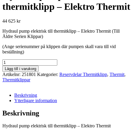
thermitklipp – Elektro Thermit
44 625
kr
Hydraul pump elektrisk till thermitklipp – Elektro Thermit (Till
Äldre Serien Klippar)
(Ange serienummer på klippen där pumpen skall vara till vid
beställning)
Hydraul
pump
Lägg till i varukorg
till
Artikelnr:
251801
Kategorier:
Reservdelar Thermitklipp
,
Thermit
,
thermitklipp
Thermitklippar
-
Elektro
Thermit
Beskrivning
mängd
Ytterligare information
Beskrivning
Hydraul pump elektrisk till thermitklipp – Elektro Thermit