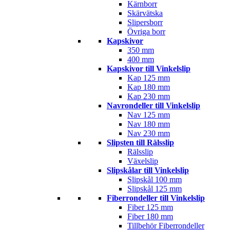
Kärnborr
Skärvätska
Slipersborr
Övriga borr
Kapskivor
350 mm
400 mm
Kapskivor till Vinkelslip
Kap 125 mm
Kap 180 mm
Kap 230 mm
Navrondeller till Vinkelslip
Nav 125 mm
Nav 180 mm
Nav 230 mm
Slipsten till Rälsslip
Rälsslip
Växelslip
Slipskålar till Vinkelslip
Slipskål 100 mm
Slipskål 125 mm
Fiberrondeller till Vinkelslip
Fiber 125 mm
Fiber 180 mm
Tillbehör Fiberrondeller