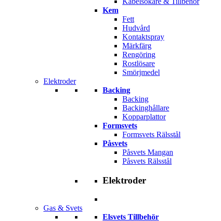
Kabelsökare & Tillbehör
Kem
Fett
Hudvård
Kontaktspray
Märkfärg
Rengöring
Rostlösare
Smörjmedel
Elektroder
Backing
Backing
Backinghållare
Kopparplattor
Formsvets
Formsvets Rälsstål
Påsvets
Påsvets Mangan
Påsvets Rälsstål
Elektroder
Gas & Svets
Elsvets Tillbehör