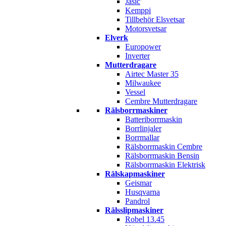
Jasic
Kemppi
Tillbehör Elsvetsar
Motorsvetsar
Elverk
Europower
Inverter
Mutterdragare
Airtec Master 35
Milwaukee
Vessel
Cembre Mutterdragare
Rälsborrmaskiner
Batteriborrmaskin
Borrlinjaler
Borrmallar
Rälsborrmaskin Cembre
Rälsborrmaskin Bensin
Rälsborrmaskin Elektrisk
Rälskapmaskiner
Geismar
Husqvarna
Pandrol
Rälsslipmaskiner
Robel 13.45