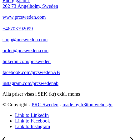
Energigatan 1
262 73 Ängelholm, Sweden
www.prcsweden.com
+46703792099
shop@prcsweden.com
order@prcsweden.com
linkedin.com/prcsweden
facebook.com/prcswedenAB
instagram.com/prcswedenab
Alla priser visas i SEK (kr) exkl. moms
© Copyright -
PRC Sweden
-
made by tr3tton webdsgn
Link to LinkedIn
Link to Facebook
Link to Instagram