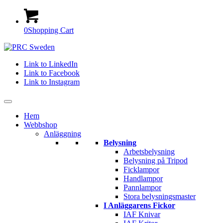
0
Shopping Cart
Link to LinkedIn
Link to Facebook
Link to Instagram
Hem
Webbshop
Anläggning
Belysning
Arbetsbelysning
Belysning på Tripod
Ficklampor
Handlampor
Pannlampor
Stora belysningsmaster
I Anläggarens Fickor
IAF Knivar