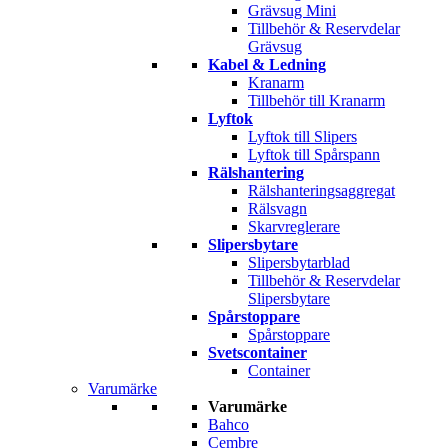
Grävsug Mini
Tillbehör & Reservdelar
Grävsug
Kabel & Ledning
Kranarm
Tillbehör till Kranarm
Lyftok
Lyftok till Slipers
Lyftok till Spårspann
Rälshantering
Rälshanteringsaggregat
Rälsvagn
Skarvreglerare
Slipersbytare
Slipersbytarblad
Tillbehör & Reservdelar
Slipersbytare
Spårstoppare
Spårstoppare
Svetscontainer
Container
Varumärke
Varumärke
Bahco
Cembre