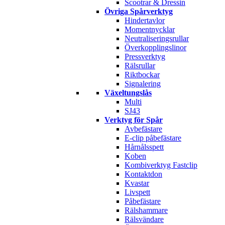
Scootrar & Dressin
Övriga Spårverktyg
Hindertavlor
Momentnycklar
Neutraliseringsrullar
Överkopplingslinor
Pressverktyg
Rälsrullar
Riktbockar
Signalering
Växeltungslås
Multi
SJ43
Verktyg för Spår
Avbefästare
E-clip påbefästare
Hårnålsspett
Koben
Kombiverktyg Fastclip
Kontaktdon
Kvastar
Livspett
Påbefästare
Rälshammare
Rälsvändare