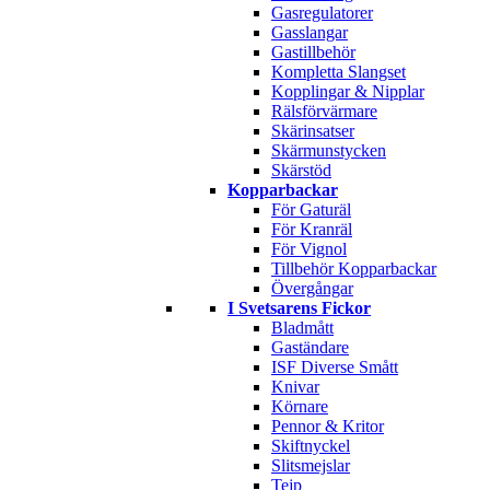
Gasregulatorer
Gasslangar
Gastillbehör
Kompletta Slangset
Kopplingar & Nipplar
Rälsförvärmare
Skärinsatser
Skärmunstycken
Skärstöd
Kopparbackar
För Gaturäl
För Kranräl
För Vignol
Tillbehör Kopparbackar
Övergångar
I Svetsarens Fickor
Bladmått
Gaständare
ISF Diverse Smått
Knivar
Körnare
Pennor & Kritor
Skiftnyckel
Slitsmejslar
Tejp