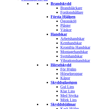
Brandskydd
Brandsläckare
Fordonshållare
Första Hjälpen
Ögonskölj
Plåster
Väskor
Handskar
Arbetshandskar
Kemhandskar
Kromfria Handskar
Montagehandskar
Svetshandskar
Vibrationshandskar
Hörselskydd
För Hjälm
Hörselproppar
Kåpor
Skyddsglasögon
Gul Lins
Klar Lins
Med Styrka
Mörk Lins
Skyddshjälmar
Kask Hjälm