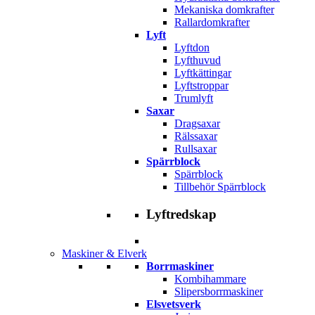
Mekaniska domkrafter
Rallardomkrafter
Lyft
Lyftdon
Lyfthuvud
Lyftkättingar
Lyftstroppar
Trumlyft
Saxar
Dragsaxar
Rälssaxar
Rullsaxar
Spärrblock
Spärrblock
Tillbehör Spärrblock
Lyftredskap
Maskiner & Elverk
Borrmaskiner
Kombihammare
Slipersborrmaskiner
Elsvetsverk