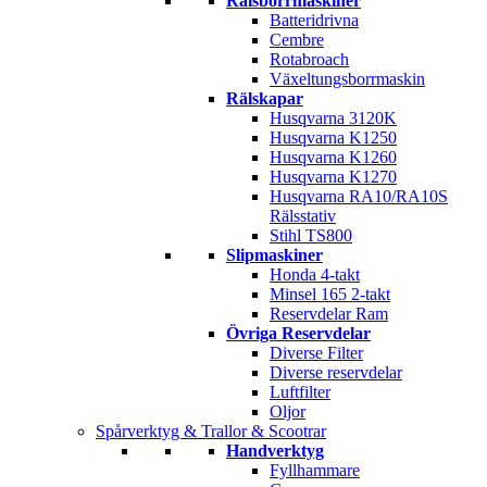
Rälsborrmaskiner
Batteridrivna
Cembre
Rotabroach
Växeltungsborrmaskin
Rälskapar
Husqvarna 3120K
Husqvarna K1250
Husqvarna K1260
Husqvarna K1270
Husqvarna RA10/RA10S
Rälsstativ
Stihl TS800
Slipmaskiner
Honda 4-takt
Minsel 165 2-takt
Reservdelar Ram
Övriga Reservdelar
Diverse Filter
Diverse reservdelar
Luftfilter
Oljor
Spårverktyg & Trallor & Scootrar
Handverktyg
Fyllhammare