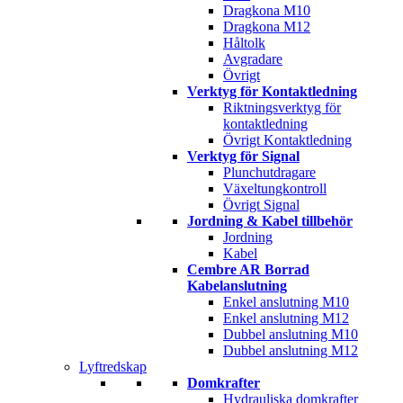
Dragkona M10
Dragkona M12
Håltolk
Avgradare
Övrigt
Verktyg för Kontaktledning
Riktningsverktyg för
kontaktledning
Övrigt Kontaktledning
Verktyg för Signal
Plunchutdragare
Växeltungkontroll
Övrigt Signal
Jordning & Kabel tillbehör
Jordning
Kabel
Cembre AR Borrad
Kabelanslutning
Enkel anslutning M10
Enkel anslutning M12
Dubbel anslutning M10
Dubbel anslutning M12
Lyftredskap
Domkrafter
Hydrauliska domkrafter