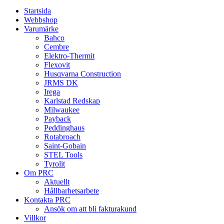
Startsida
Webbshop
Varumärke
Bahco
Cembre
Elektro-Thermit
Flexovit
Husqvarna Construction
JRMS DK
Irega
Karlstad Redskap
Milwaukee
Payback
Peddinghaus
Rotabroach
Saint-Gobain
STEL Tools
Tyrolit
Om PRC
Aktuellt
Hållbarhetsarbete
Kontakta PRC
Ansök om att bli fakturakund
Villkor