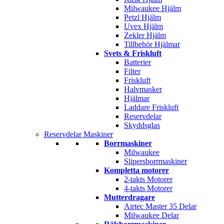
Milwaukee Hjälm
Petzl Hjälm
Uvex Hjälm
Zekler Hjälm
Tillbehör Hjälmar
Svets & Friskluft
Batterier
Filter
Friskluft
Halvmasker
Hjälmar
Laddare Friskluft
Reservdelar
Skyddsglas
Reservdelar Maskiner
Borrmaskiner
Milwaukee
Slipersborrmaskiner
Kompletta motorer
2-takts Motorer
4-takts Motorer
Mutterdragare
Airtec Master 35 Delar
Milwaukee Delar