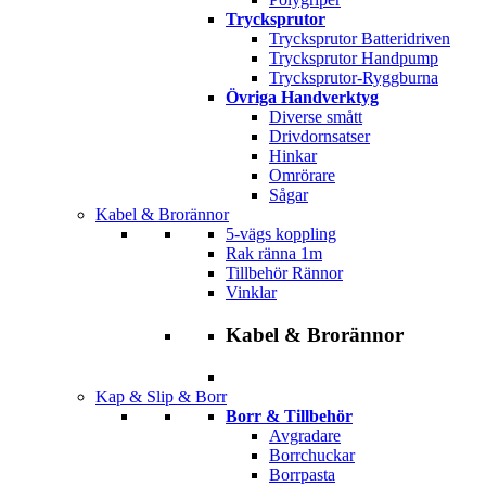
Trycksprutor
Trycksprutor Batteridriven
Trycksprutor Handpump
Trycksprutor-Ryggburna
Övriga Handverktyg
Diverse smått
Drivdornsatser
Hinkar
Omrörare
Sågar
Kabel & Brorännor
5-vägs koppling
Rak ränna 1m
Tillbehör Rännor
Vinklar
Kabel & Brorännor
Kap & Slip & Borr
Borr & Tillbehör
Avgradare
Borrchuckar
Borrpasta