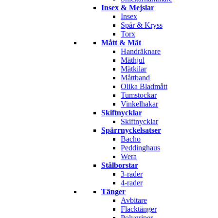
Insex & Mejslar
Insex
Spår & Kryss
Torx
Mått & Mät
Handräknare
Mäthjul
Mätkilar
Måttband
Olika Bladmått
Tumstockar
Vinkelhakar
Skiftnycklar
Skiftnycklar
Spärrnyckelsatser
Bacho
Peddinghaus
Wera
Stålborstar
3-rader
4-rader
Tänger
Avbitare
Flacktänger
Polygriper