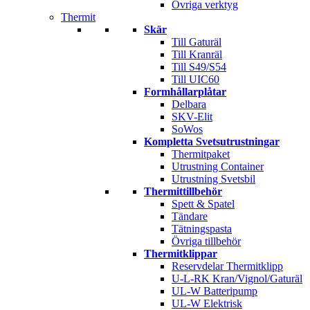
Övriga verktyg
Thermit
Skär
Till Gaturäl
Till Kranräl
Till S49/S54
Till UIC60
Formhållarplåtar
Delbara
SKV-Elit
SoWos
Kompletta Svetsutrustningar
Thermitpaket
Utrustning Container
Utrustning Svetsbil
Thermittillbehör
Spett & Spatel
Tändare
Tätningspasta
Övriga tillbehör
Thermitklippar
Reservdelar Thermitklipp
U-L-RK Kran/Vignol/Gaturäl
UL-W Batteripump
UL-W Elektrisk