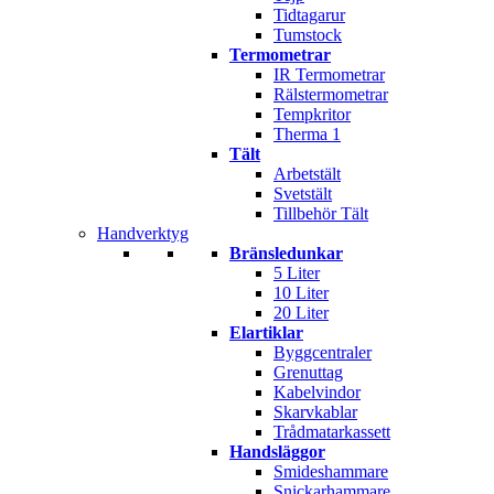
Tidtagarur
Tumstock
Termometrar
IR Termometrar
Rälstermometrar
Tempkritor
Therma 1
Tält
Arbetstält
Svetstält
Tillbehör Tält
Handverktyg
Bränsledunkar
5 Liter
10 Liter
20 Liter
Elartiklar
Byggcentraler
Grenuttag
Kabelvindor
Skarvkablar
Trådmatarkassett
Handsläggor
Smideshammare
Snickarhammare