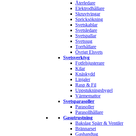
Återledare
Elektrodhållare
Skruvtvingar
Spricksökning
Svetskablar
Svetsledare
Svetspallar
Svetssug
Torrhållare
Övrigt Elsvets
Svetsverktyg
Fotfelsjusterare
Kilar
Knäskydd
Linjaler
Rasp & Fil
Uppstukningsbygel
Värmemattor
Svetsparasoller
Parasoller
Parasollhållare
Gasutrustning
Bakslag Spärr & Ventiler
Brännarset
Gashandtag