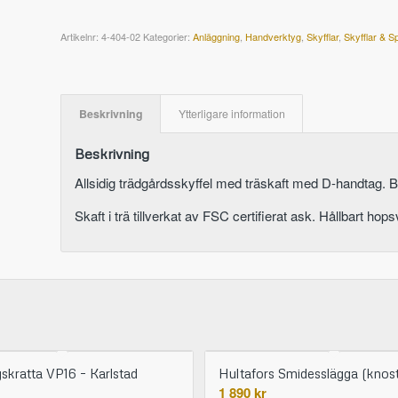
Artikelnr:
4-404-02
Kategorier:
Anläggning
,
Handverktyg
,
Skyfflar
,
Skyfflar & S
Beskrivning
Ytterligare information
Beskrivning
Allsidig trädgårdsskyffel med träskaft med D-handtag. Bl
Skaft i trä tillverkat av FSC certifierat ask. Hållbart hop
gskratta VP16 – Karlstad
Hultafors Smidesslägga (knost
1 890
kr