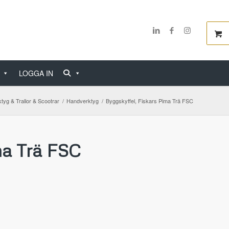
LOGGA IN
tyg & Trallor & Scootrar
/
Handverktyg
/
Byggskyffel, Fiskars Pima Trä FSC
ma Trä FSC