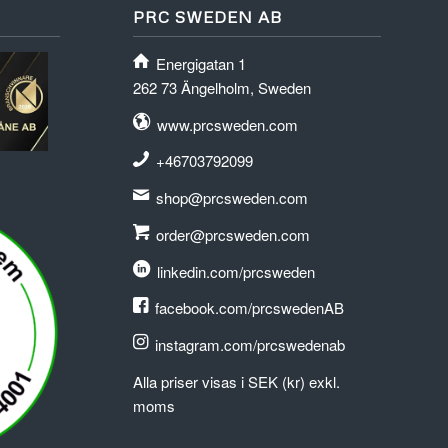
PRC SWEDEN AB
Energigatan 1
262 73 Ängelholm, Sweden
www.prcsweden.com
+46703792099
shop@prcsweden.com
order@prcsweden.com
linkedin.com/prcsweden
facebook.com/prcswedenAB
instagram.com/prcswedenab
Alla priser visas i SEK (kr) exkl.
moms