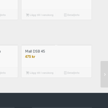
jinfo
Lägg till i varukorg
Detaljinfo
m
Mall DSB 45
475
kr
jinfo
Lägg till i varukorg
Detaljinfo