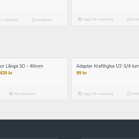
Lägg till i varukorg
Detal
l i varukorg
Detaljinfo
sor Långa 30 – 46mm
Adapter Krafthylsa 1/2-3/4 tu
Prisintervall:
439
kr
99
kr
329 kr
till
439 kr
Välj alternativ
Lägg till i varukorg
Detal