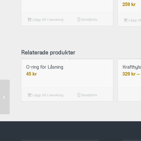
259
kr
Lägg till i varukorg
Detaljinfo
Lägg til
Relaterade produkter
O-ring för Låsning
Krafthyl
45
kr
329
kr
–
Krafthylsa 28×21 mm
Lägg till i varukorg
Detaljinfo
1/2 tum-Drive