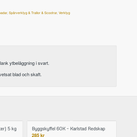
padar
,
Spårverktyg & Trallor & Scootrar
,
Verktyg
ank ytbeläggning i svart.
svetsat blad och skaft.
er) 5 kg
Byggskyffel 60K – Karlstad Redskap
285
kr