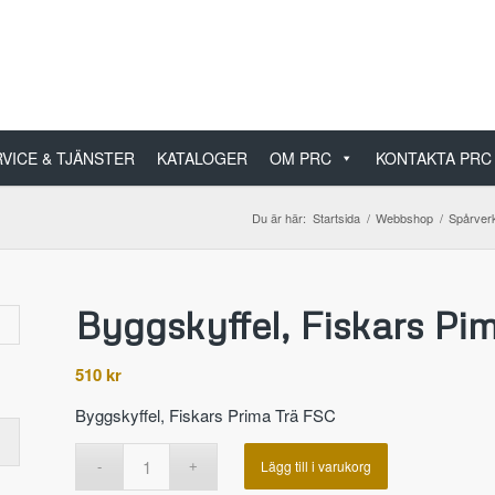
VICE & TJÄNSTER
KATALOGER
OM PRC
KONTAKTA PRC
Du är här:
Startsida
/
Webbshop
/
Spårverk
Byggskyffel, Fiskars Pi
510
kr
Byggskyffel, Fiskars Prima Trä FSC
Lägg till i varukorg