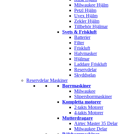
Milwaukee Hjälm
Petzl Hjälm
Uvex Hjälm
Zekler Hjälm
Tillbehör Hjälmar
Svets & Friskluft
Batterier
Filter
Friskluft
Halvmasker
Hjälmar
Laddare Friskluft
Reservdelar
Skyddsglas
Reservdelar Maskiner
Borrmaskiner
Milwaukee
Slipersborrmaskiner
Kompletta motorer
2-takts Motorer
4-takts Motorer
Mutterdragare
Airtec Master 35 Delar
Milwaukee Delar