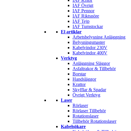
IAF Kritor
IAF Övrigt
IAF Pennor
IAF Riktsnöre
IAF Tejp
IAF Tumstockar
El artiklar
Arbetsbelysning Anläggning
Belysningsmaster
Kabelvindor 230V
Kabelvindor 400V
Verktyg
Anläggning Släggor
Asfaltrakor & Tillbehör
Borstar
Handsläggor
Krattor
Skyfflar & Spadar
Övrigt Verktyg
Laser
Rörlaser
Rörlaser Tillbehör
Rotationslaser
Tillbehör Rotationslaser
Kabelsökare