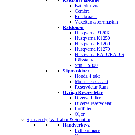
Rälsborrmaskiner
Batteridrivna
Cembre
Rotabroach
Växeltungsborrmaskin
Rälskapar
Husqvarna 3120K
Husqvarna K1250
Husqvarna K1260
Husqvarna K1270
Husqvarna RA10/RA10S
Rälsstativ
Stihl TS800
Slipmaskiner
Honda 4-takt
Minsel 165 2-takt
Reservdelar Ram
Övriga Reservdelar
Diverse Filter
Diverse reservdelar
Luftfilter
Oljor
Spårverktyg & Trallor & Scootrar
Handverktyg
Fyllhammare