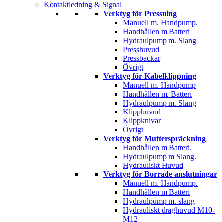
Kontaktledning & Signal
Verktyg för Pressning
Manuell m. Handpump.
Handhållen m Batteri
Hydraulpump m. Slang
Presshuvud
Pressbackar
Övrigt
Verktyg för Kabelklippning
Manuell m. Handpump
Handhållen m. Batteri
Hydraulpump m. Slang
Klipphuvud
Klippknivar
Övrigt
Verktyg för Mutterspräckning
Handhållen m Batteri.
Hydraulpump m Slang.
Hydrauliskt Huvud
Verktyg för Borrade anslutningar
Manuell m. Handpump.
Handhållen m Batteri
Hydraulpump m. slang
Hydrauliskt draghuvud M10-
M12