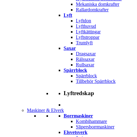
Mekaniska domkrafter
Rallardomkrafter
Lyft
Lyftdon
Lyfthuvud
Lyftkättingar
Lyftstroppar
Trumlyft
Saxar
Dragsaxar
Rälssaxar
Rullsaxar
Spärrblock
Spärrblock
Tillbehör Spärrblock
Lyftredskap
Maskiner & Elverk
Borrmaskiner
Kombihammare
Slipersborrmaskiner
Elsvetsverk