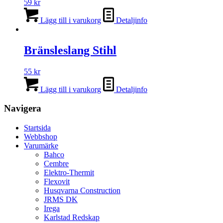
59
kr
Lägg till i varukorg
Detaljinfo
Bränsleslang Stihl
55
kr
Lägg till i varukorg
Detaljinfo
Navigera
Startsida
Webbshop
Varumärke
Bahco
Cembre
Elektro-Thermit
Flexovit
Husqvarna Construction
JRMS DK
Irega
Karlstad Redskap