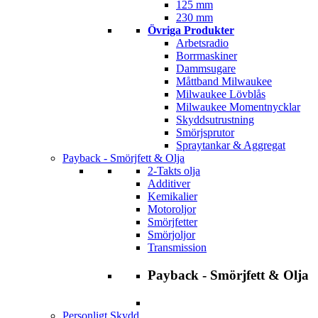
125 mm
230 mm
Övriga Produkter
Arbetsradio
Borrmaskiner
Dammsugare
Måttband Milwaukee
Milwaukee Lövblås
Milwaukee Momentnycklar
Skyddsutrustning
Smörjsprutor
Spraytankar & Aggregat
Payback - Smörjfett & Olja
2-Takts olja
Additiver
Kemikalier
Motoroljor
Smörjfetter
Smörjoljor
Transmission
Payback - Smörjfett & Olja
Personligt Skydd