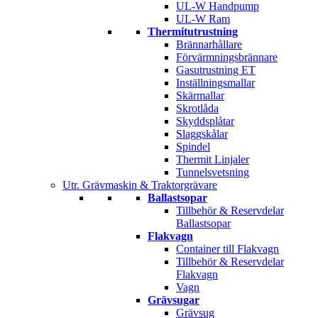
UL-W Handpump
UL-W Ram
Thermitutrustning
Brännarhållare
Förvärmningsbrännare
Gasutrustning ET
Inställningsmallar
Skärmallar
Skrotlåda
Skyddsplåtar
Slaggskålar
Spindel
Thermit Linjaler
Tunnelsvetsning
Utr. Grävmaskin & Traktorgrävare
Ballastsopar
Tillbehör & Reservdelar
Ballastsopar
Flakvagn
Container till Flakvagn
Tillbehör & Reservdelar
Flakvagn
Vagn
Grävsugar
Grävsug