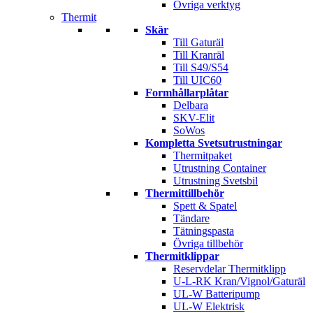
Övriga verktyg
Thermit
Skär
Till Gaturäl
Till Kranräl
Till S49/S54
Till UIC60
Formhållarplåtar
Delbara
SKV-Elit
SoWos
Kompletta Svetsutrustningar
Thermitpaket
Utrustning Container
Utrustning Svetsbil
Thermittillbehör
Spett & Spatel
Tändare
Tätningspasta
Övriga tillbehör
Thermitklippar
Reservdelar Thermitklipp
U-L-RK Kran/Vignol/Gaturäl
UL-W Batteripump
UL-W Elektrisk