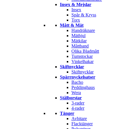
Insex & Mejslar
Insex
Spår & Kryss
Torx
Mått & Mät
Handräknare
Mäthjul
Mätkilar
Måttband
Olika Bladmått
Tumstockar
Vinkelhakar
Skiftnycklar
Skiftnycklar
Spärrnyckelsatser
Bacho
Peddinghaus
Wera
Stålborstar
3-rader
4-rader
Tänger
Avbitare
Flacktänger
Polygriper