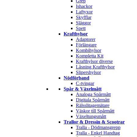
Grep
Ishackor
Laftyxor
Skyfflar
Släggor
Spett
Krafthylsor
Adaptorer
Förlängare
Kombihylsor
Kompletta Kit
Krafthylsor diverse
Låsning Krafthylsor
Slipershylsor
Nödförband
C-tvingar
Spår & Växelmått
Analoga Spårmått
Digitala Spårmått
Rälsslitagemätare
Väskor till Spårmått
Växeltungsmått
Trallor & Dressin & Scootrar
Tralla - Dödmansgrepp
Tralla - Enkel Handtag