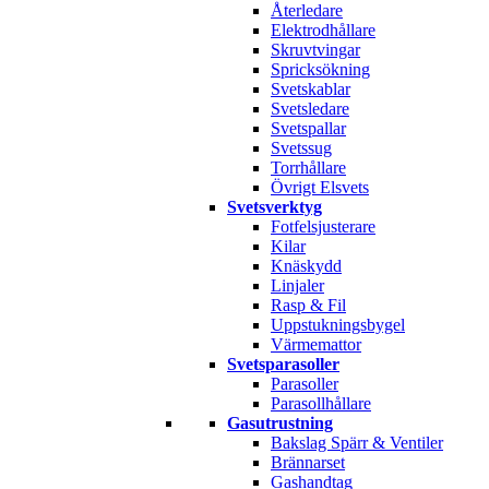
Återledare
Elektrodhållare
Skruvtvingar
Spricksökning
Svetskablar
Svetsledare
Svetspallar
Svetssug
Torrhållare
Övrigt Elsvets
Svetsverktyg
Fotfelsjusterare
Kilar
Knäskydd
Linjaler
Rasp & Fil
Uppstukningsbygel
Värmemattor
Svetsparasoller
Parasoller
Parasollhållare
Gasutrustning
Bakslag Spärr & Ventiler
Brännarset
Gashandtag