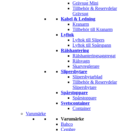
Grävsug Mini
Tillbehör & Reservdelar
Grävsug
Kabel & Ledning
Kranarm
Tillbehör till Kranarm
Lyftok
Lyftok till Slipers
Lyftok till Spårspann
Rälshantering
Rälshanteringsaggregat
Rälsvagn
Skarvreglerare
Slipersbytare
Slipersbytarblad
Tillbehör & Reservdelar
Slipersbytare
Spårstoppare
Spårstoppare
Svetscontainer
Container
Varumärke
Varumärke
Bahco
Cembre