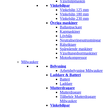
Växelslipmaskin
Vinkelslipar
Vinkelslip 125 mm
Vinkelslip 180 mm
Vinkelslip 230 mm
Övriga maskiner
Ballastpackare
Kapmaskiner
Lövblås
Neutraliseringsutrustningar
Rälsriktare
Spårgående maskiner
Växeltungsborrmaskiner
Motorkompressor
Milwaukee
Belysning
Arbetsbelysning Milwaukee
Laddare & Batteri
Batteri
Laddare
Mutterdragare
Mutterdragare
Tillbehör Mutterdragare
Milwaukee
Vinkelslipar