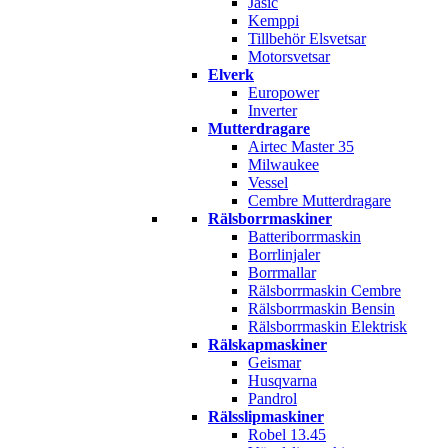
Jasic
Kemppi
Tillbehör Elsvetsar
Motorsvetsar
Elverk
Europower
Inverter
Mutterdragare
Airtec Master 35
Milwaukee
Vessel
Cembre Mutterdragare
Rälsborrmaskiner
Batteriborrmaskin
Borrlinjaler
Borrmallar
Rälsborrmaskin Cembre
Rälsborrmaskin Bensin
Rälsborrmaskin Elektrisk
Rälskapmaskiner
Geismar
Husqvarna
Pandrol
Rälsslipmaskiner
Robel 13.45