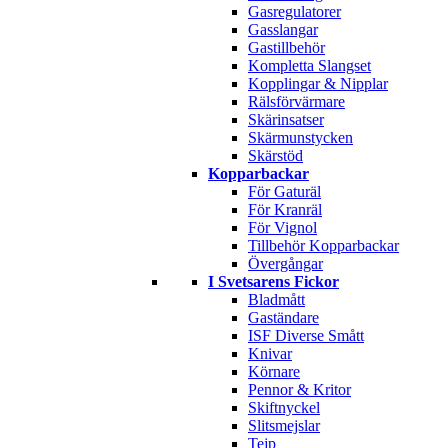
Gasregulatorer
Gasslangar
Gastillbehör
Kompletta Slangset
Kopplingar & Nipplar
Rälsförvärmare
Skärinsatser
Skärmunstycken
Skärstöd
Kopparbackar
För Gaturäl
För Kranräl
För Vignol
Tillbehör Kopparbackar
Övergångar
I Svetsarens Fickor
Bladmått
Gaständare
ISF Diverse Smått
Knivar
Körnare
Pennor & Kritor
Skiftnyckel
Slitsmejslar
Tejp