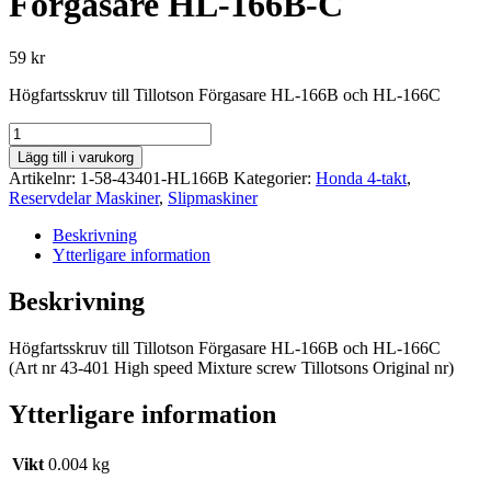
Förgasare HL-166B-C
59
kr
Högfartsskruv till Tillotson Förgasare HL-166B och HL-166C
Tillotson
Högfartsskruv
Lägg till i varukorg
Förgasare
Artikelnr:
1-58-43401-HL166B
Kategorier:
Honda 4-takt
,
HL-
Reservdelar Maskiner
,
Slipmaskiner
166B-
C
Beskrivning
mängd
Ytterligare information
Beskrivning
Högfartsskruv till Tillotson Förgasare HL-166B och HL-166C
(Art nr 43-401 High speed Mixture screw Tillotsons Original nr)
Ytterligare information
Vikt
0.004 kg