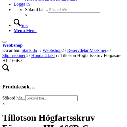
Logga in
Sökord här...
×
Sök
Menu
Menu
Webbshop
Du är här:
Startsida
1
/
Webbshop
2
/
Reservdelar Maskiner
3
/
Slipmaskiner
4
/
Honda 4-takt
5
/
Tillotson Högfartsskruv Förgasare
HL-166B-C
Produktsök…
Sökord här...
×
Tillotson Högfartsskruv