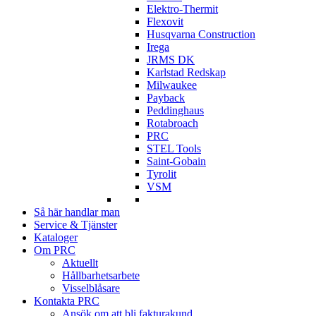
Elektro-Thermit
Flexovit
Husqvarna Construction
Irega
JRMS DK
Karlstad Redskap
Milwaukee
Payback
Peddinghaus
Rotabroach
PRC
STEL Tools
Saint-Gobain
Tyrolit
VSM
Så här handlar man
Service & Tjänster
Kataloger
Om PRC
Aktuellt
Hållbarhetsarbete
Visselblåsare
Kontakta PRC
Ansök om att bli fakturakund