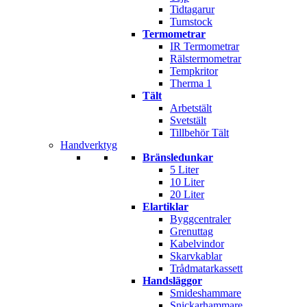
Tidtagarur
Tumstock
Termometrar
IR Termometrar
Rälstermometrar
Tempkritor
Therma 1
Tält
Arbetstält
Svetstält
Tillbehör Tält
Handverktyg
Bränsledunkar
5 Liter
10 Liter
20 Liter
Elartiklar
Byggcentraler
Grenuttag
Kabelvindor
Skarvkablar
Trådmatarkassett
Handsläggor
Smideshammare
Snickarhammare