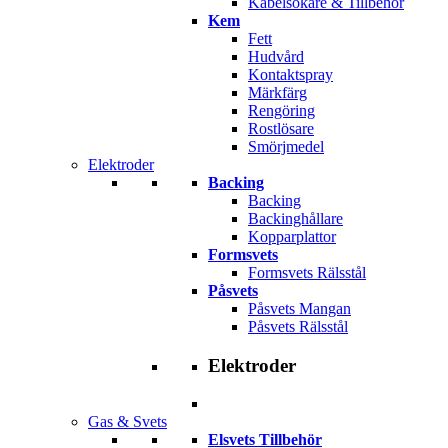
Kabelsökare & Tillbehör
Kem
Fett
Hudvård
Kontaktspray
Märkfärg
Rengöring
Rostlösare
Smörjmedel
Elektroder
Backing
Backing
Backinghållare
Kopparplattor
Formsvets
Formsvets Rälsstål
Påsvets
Påsvets Mangan
Påsvets Rälsstål
Elektroder
Gas & Svets
Elsvets Tillbehör