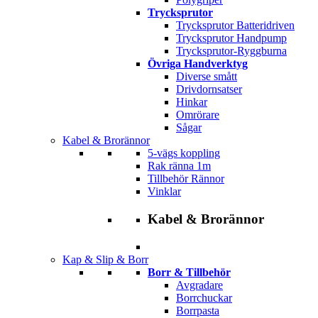
Trycksprutor
Trycksprutor Batteridriven
Trycksprutor Handpump
Trycksprutor-Ryggburna
Övriga Handverktyg
Diverse smått
Drivdornsatser
Hinkar
Omrörare
Sågar
Kabel & Brorännor
5-vägs koppling
Rak ränna 1m
Tillbehör Rännor
Vinklar
Kabel & Brorännor
Kap & Slip & Borr
Borr & Tillbehör
Avgradare
Borrchuckar
Borrpasta