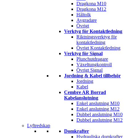
Dragkona M10
Dragkona M12
Håltolk
Avgradare
Övrigt
Verktyg för Kontaktledning
Riktningsverktyg för
kontaktledning
Övrigt Kontaktledning
Verktyg för Signal
Plunchutdragare
Växeltungkontroll
Övrigt Signal
Jordning & Kabel tillbehör
Jordning
Kabel
Cembre AR Borrad
Kabelanslutning
Enkel anslutning M10
Enkel anslutning M12
Dubbel anslutning M10
Dubbel anslutning M12
Lyftredskap
Domkrafter
Hydrauliska domkrafter