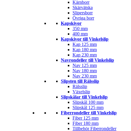
Kärnborr
Skärvätska
Slipersborr
Övriga borr
Kapskivor
350 mm
400 mm
Kapskivor till Vinkelslip
Kap 125 mm
Kap 180 mm
Kap 230 mm
Navrondeller till Vinkelslip
Nav 125 mm
Nav 180 mm
Nav 230 mm
Slipsten till Rälsslip
Rälsslip
Växelslip
Slipskålar till Vinkelslip
Slipskål 100 mm
Slipskål 125 mm
Fiberrondeller till Vinkelslip
Fiber 125 mm
Fiber 180 mm
Tillbehör Fiberrondeller