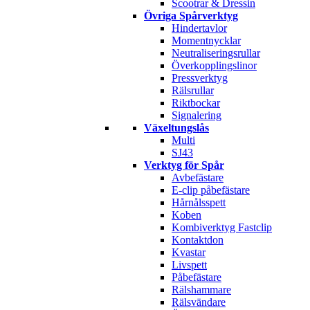
Scootrar & Dressin
Övriga Spårverktyg
Hindertavlor
Momentnycklar
Neutraliseringsrullar
Överkopplingslinor
Pressverktyg
Rälsrullar
Riktbockar
Signalering
Växeltungslås
Multi
SJ43
Verktyg för Spår
Avbefästare
E-clip påbefästare
Hårnålsspett
Koben
Kombiverktyg Fastclip
Kontaktdon
Kvastar
Livspett
Påbefästare
Rälshammare
Rälsvändare