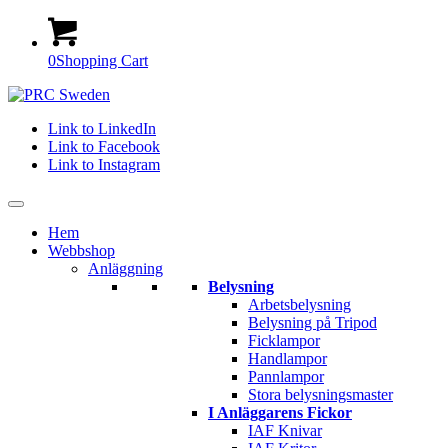
0
Shopping Cart
Link to LinkedIn
Link to Facebook
Link to Instagram
Hem
Webbshop
Anläggning
Belysning
Arbetsbelysning
Belysning på Tripod
Ficklampor
Handlampor
Pannlampor
Stora belysningsmaster
I Anläggarens Fickor
IAF Knivar