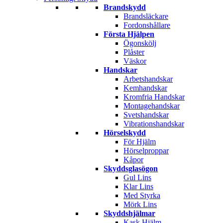
Brandskydd
Brandsläckare
Fordonshållare
Första Hjälpen
Ögonskölj
Plåster
Väskor
Handskar
Arbetshandskar
Kemhandskar
Kromfria Handskar
Montagehandskar
Svetshandskar
Vibrationshandskar
Hörselskydd
För Hjälm
Hörselproppar
Kåpor
Skyddsglasögon
Gul Lins
Klar Lins
Med Styrka
Mörk Lins
Skyddshjälmar
Kask Hjälm