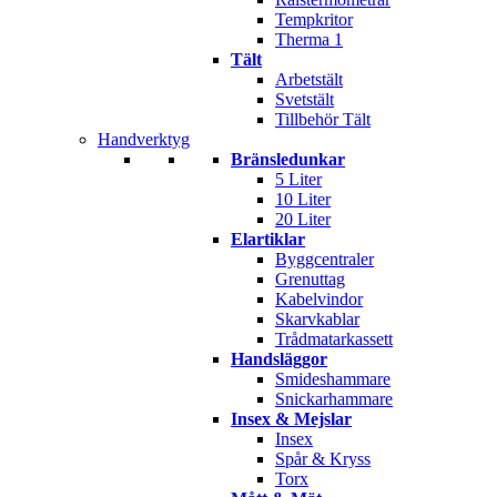
Tempkritor
Therma 1
Tält
Arbetstält
Svetstält
Tillbehör Tält
Handverktyg
Bränsledunkar
5 Liter
10 Liter
20 Liter
Elartiklar
Byggcentraler
Grenuttag
Kabelvindor
Skarvkablar
Trådmatarkassett
Handsläggor
Smideshammare
Snickarhammare
Insex & Mejslar
Insex
Spår & Kryss
Torx