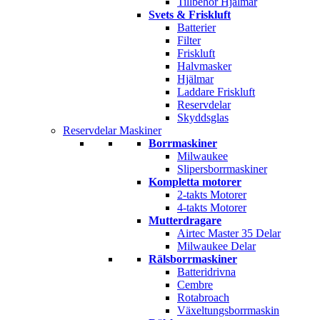
Tillbehör Hjälmar
Svets & Friskluft
Batterier
Filter
Friskluft
Halvmasker
Hjälmar
Laddare Friskluft
Reservdelar
Skyddsglas
Reservdelar Maskiner
Borrmaskiner
Milwaukee
Slipersborrmaskiner
Kompletta motorer
2-takts Motorer
4-takts Motorer
Mutterdragare
Airtec Master 35 Delar
Milwaukee Delar
Rälsborrmaskiner
Batteridrivna
Cembre
Rotabroach
Växeltungsborrmaskin