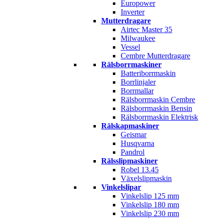
Europower
Inverter
Mutterdragare
Airtec Master 35
Milwaukee
Vessel
Cembre Mutterdragare
Rälsborrmaskiner
Batteriborrmaskin
Borrlinjaler
Borrmallar
Rälsborrmaskin Cembre
Rälsborrmaskin Bensin
Rälsborrmaskin Elektrisk
Rälskapmaskiner
Geismar
Husqvarna
Pandrol
Rälsslipmaskiner
Robel 13.45
Växelslipmaskin
Vinkelslipar
Vinkelslip 125 mm
Vinkelslip 180 mm
Vinkelslip 230 mm