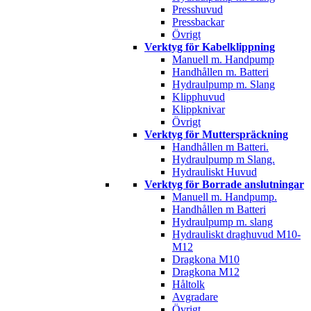
Presshuvud
Pressbackar
Övrigt
Verktyg för Kabelklippning
Manuell m. Handpump
Handhållen m. Batteri
Hydraulpump m. Slang
Klipphuvud
Klippknivar
Övrigt
Verktyg för Mutterspräckning
Handhållen m Batteri.
Hydraulpump m Slang.
Hydrauliskt Huvud
Verktyg för Borrade anslutningar
Manuell m. Handpump.
Handhållen m Batteri
Hydraulpump m. slang
Hydrauliskt draghuvud M10-
M12
Dragkona M10
Dragkona M12
Håltolk
Avgradare
Övrigt