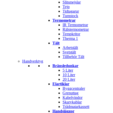
Slitsmejslar
Tejp
Tidtagarur
Tumstock
Termometrar
IR Termometrar
Rälstermometrar
Tempkritor
Therma 1
Tält
Arbetstält
Svetstält
Tillbehör Tält
Handverktyg
Bränsledunkar
5 Liter
10 Liter
20 Liter
Elartiklar
Byggcentraler
Grenuttag
Kabelvindor
Skarvkablar
Trådmatarkassett
Handsläggor