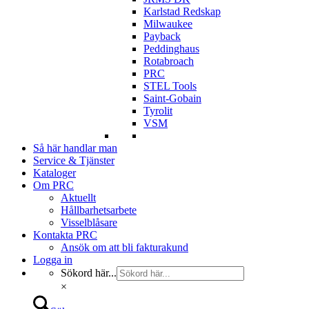
Karlstad Redskap
Milwaukee
Payback
Peddinghaus
Rotabroach
PRC
STEL Tools
Saint-Gobain
Tyrolit
VSM
Så här handlar man
Service & Tjänster
Kataloger
Om PRC
Aktuellt
Hållbarhetsarbete
Visselblåsare
Kontakta PRC
Ansök om att bli fakturakund
Logga in
Sökord här...
×