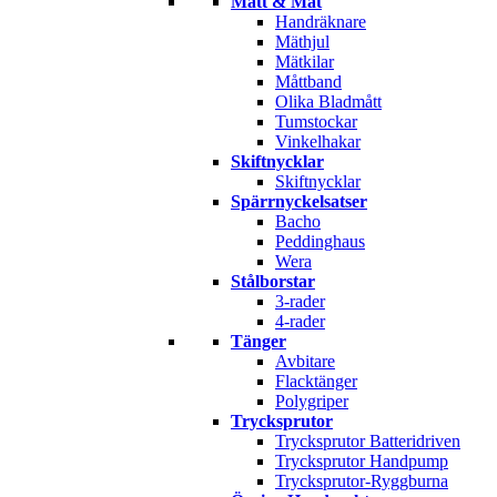
Mått & Mät
Handräknare
Mäthjul
Mätkilar
Måttband
Olika Bladmått
Tumstockar
Vinkelhakar
Skiftnycklar
Skiftnycklar
Spärrnyckelsatser
Bacho
Peddinghaus
Wera
Stålborstar
3-rader
4-rader
Tänger
Avbitare
Flacktänger
Polygriper
Trycksprutor
Trycksprutor Batteridriven
Trycksprutor Handpump
Trycksprutor-Ryggburna