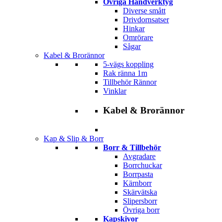
Övriga Handverktyg
Diverse smått
Drivdornsatser
Hinkar
Omrörare
Sågar
Kabel & Brorännor
5-vägs koppling
Rak ränna 1m
Tillbehör Rännor
Vinklar
Kabel & Brorännor
Kap & Slip & Borr
Borr & Tillbehör
Avgradare
Borrchuckar
Borrpasta
Kärnborr
Skärvätska
Slipersborr
Övriga borr
Kapskivor