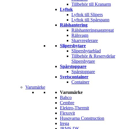
Tillbehör till Kranarm
Lyftok
Lyftok till Slipers
Lyftok till Spårspann
Rälshantering
Rälshanteringsaggregat
Rälsvagn
Skarvreglerare
Slipersbytare
Slipersbytarblad
Tillbehör & Reservdelar
Slipersbytare
Spårstoppare
Spårstoppare
Svetscontainer
Container
Varumärke
Varumärke
Bahco
Cembre
Elektro-Thermit
Flexovit
Husqvarna Construction
Irega
JRMS DK