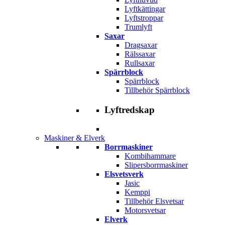
Lyftkättingar
Lyftstroppar
Trumlyft
Saxar
Dragsaxar
Rälssaxar
Rullsaxar
Spärrblock
Spärrblock
Tillbehör Spärrblock
Lyftredskap
Maskiner & Elverk
Borrmaskiner
Kombihammare
Slipersborrmaskiner
Elsvetsverk
Jasic
Kemppi
Tillbehör Elsvetsar
Motorsvetsar
Elverk