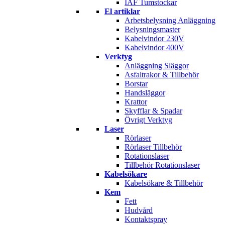
IAF Tumstockar
El artiklar
Arbetsbelysning Anläggning
Belysningsmaster
Kabelvindor 230V
Kabelvindor 400V
Verktyg
Anläggning Släggor
Asfaltrakor & Tillbehör
Borstar
Handsläggor
Krattor
Skyfflar & Spadar
Övrigt Verktyg
Laser
Rörlaser
Rörlaser Tillbehör
Rotationslaser
Tillbehör Rotationslaser
Kabelsökare
Kabelsökare & Tillbehör
Kem
Fett
Hudvård
Kontaktspray