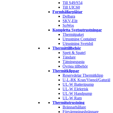
Till S49/S54
Till UIC60
Formhållarplåtar
Delbara
SKV-Elit
SoWos
Kompletta Svetsutrustningar
Thermitpaket
Utrustning Container
Utrustning Svetsbil
Thermittillbehör
Spett & Spatel
Tändare
Tätningspasta
Övriga tillbehör
Thermitklippar
Reservdelar Thermitklipp
U-L-RK Kran/Vignol/Gaturäl
UL-W Batteripump
UL-W Elektrisk
UL-W Handpump
UL-W Ram
Thermitutrustning
Brännarhållare
Förvärmningsbrännare