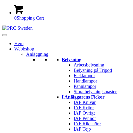
0
Shopping Cart
Hem
Webbshop
Anläggning
Belysning
Arbetsbelysning
Belysning på Tripod
Ficklampor
Handlampor
Pannlampor
Stora belysningsmaster
I Anläggarens Fickor
IAF Knivar
IAF Kritor
IAF Övrigt
IAF Pennor
IAF Riktsnöre
IAF Tejp