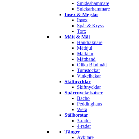
Smideshammare
Snickarhammare
Insex & Mejslar
Insex
Spår & Kryss
Torx
Mått & Mät
Handräknare
Mäthjul
Mätkilar
Måttband
Olika Bladmått
Tumstockar
Vinkelhakar
Skiftnycklar
Skiftnycklar
Spärrnyckelsatser
Bacho
Peddinghaus
Wera
Stålborstar
3-rader
4-rader
Tänger
Avbitare