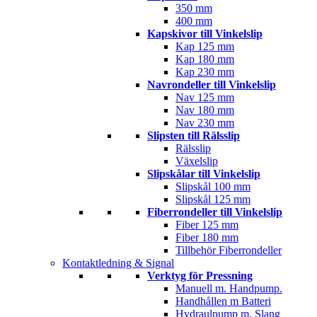
350 mm
400 mm
Kapskivor till Vinkelslip
Kap 125 mm
Kap 180 mm
Kap 230 mm
Navrondeller till Vinkelslip
Nav 125 mm
Nav 180 mm
Nav 230 mm
Slipsten till Rälsslip
Rälsslip
Växelslip
Slipskålar till Vinkelslip
Slipskål 100 mm
Slipskål 125 mm
Fiberrondeller till Vinkelslip
Fiber 125 mm
Fiber 180 mm
Tillbehör Fiberrondeller
Kontaktledning & Signal
Verktyg för Pressning
Manuell m. Handpump.
Handhållen m Batteri
Hydraulpump m. Slang