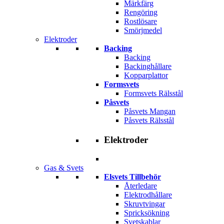
Märkfärg
Rengöring
Rostlösare
Smörjmedel
Elektroder
Backing
Backing
Backinghållare
Kopparplattor
Formsvets
Formsvets Rälsstål
Påsvets
Påsvets Mangan
Påsvets Rälsstål
Elektroder
Gas & Svets
Elsvets Tillbehör
Återledare
Elektrodhållare
Skruvtvingar
Spricksökning
Svetskablar