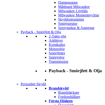
Dammsugare
Måttband Milwaukee
Milwaukee Lövblås
Milwaukee Momentnycklar
Skyddsutrustning
Smörjsprutor
Spraytankar & Aggregat
Payback - Smörjfett & Olja
2-Takts olja
Additiver
Kemikalier
Motoroljor
Smörjfetter
Smörjoljor
Transmission
Payback - Smörjfett & Olja
Personligt Skydd
Brandskydd
Brandsläckare
Fordonshållare
Första Hjälpen