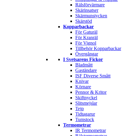
Rälsförvärmare
Skärinsatser
Skärmunstycken
Skärstöd
Kopparbackar
För Gaturäl
För Kranräl
För Vignol
Tillbehör Kopparbackar
Övergångar
I Svetsarens Fickor
Bladmått
Gaständare
ISF Diverse Smått
Knivar
Körnare
Pennor & Kritor
Skiftnyckel
Slitsmejslar
Tejp
Tidtagarur
Tumstock
Termometrar
IR Termometrar
Rälstermometrar