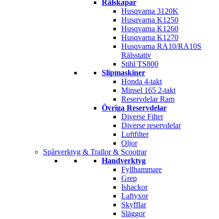
Rälskapar
Husqvarna 3120K
Husqvarna K1250
Husqvarna K1260
Husqvarna K1270
Husqvarna RA10/RA10S
Rälsstativ
Stihl TS800
Slipmaskiner
Honda 4-takt
Minsel 165 2-takt
Reservdelar Ram
Övriga Reservdelar
Diverse Filter
Diverse reservdelar
Luftfilter
Oljor
Spårverktyg & Trallor & Scootrar
Handverktyg
Fyllhammare
Grep
Ishackor
Laftyxor
Skyfflar
Släggor