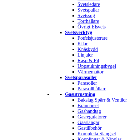
Svetsledare
Svetspallar
Svetssug
Torrhållare
Övrigt Elsvets
Svetsverktyg
Fotfelsjusterare
Kilar
Knäskydd
Linjaler
Rasp & Fil
Uppstukningsbygel
Värmemattor
Svetsparasoller
Parasoller
Parasollhållare
Gasutrustning
Bakslag Spärr & Ventiler
Brännarset
Gashandtag
Gasregulatorer
Gasslangar
Gastillbehör
Kompletta Slangset
Kopplingar & Nipplar