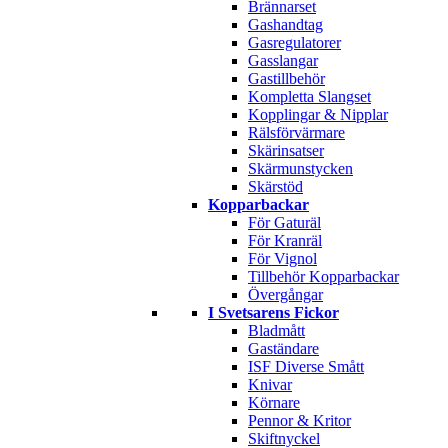
Brännarset
Gashandtag
Gasregulatorer
Gasslangar
Gastillbehör
Kompletta Slangset
Kopplingar & Nipplar
Rälsförvärmare
Skärinsatser
Skärmunstycken
Skärstöd
Kopparbackar
För Gaturäl
För Kranräl
För Vignol
Tillbehör Kopparbackar
Övergångar
I Svetsarens Fickor
Bladmått
Gaständare
ISF Diverse Smått
Knivar
Körnare
Pennor & Kritor
Skiftnyckel