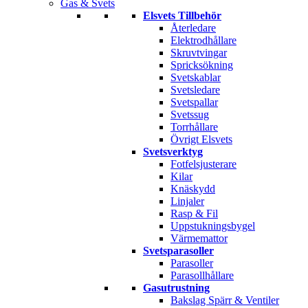
Gas & Svets
Elsvets Tillbehör
Återledare
Elektrodhållare
Skruvtvingar
Spricksökning
Svetskablar
Svetsledare
Svetspallar
Svetssug
Torrhållare
Övrigt Elsvets
Svetsverktyg
Fotfelsjusterare
Kilar
Knäskydd
Linjaler
Rasp & Fil
Uppstukningsbygel
Värmemattor
Svetsparasoller
Parasoller
Parasollhållare
Gasutrustning
Bakslag Spärr & Ventiler