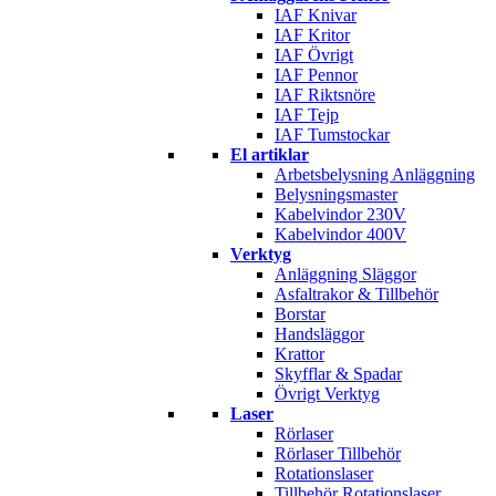
IAF Knivar
IAF Kritor
IAF Övrigt
IAF Pennor
IAF Riktsnöre
IAF Tejp
IAF Tumstockar
El artiklar
Arbetsbelysning Anläggning
Belysningsmaster
Kabelvindor 230V
Kabelvindor 400V
Verktyg
Anläggning Släggor
Asfaltrakor & Tillbehör
Borstar
Handsläggor
Krattor
Skyfflar & Spadar
Övrigt Verktyg
Laser
Rörlaser
Rörlaser Tillbehör
Rotationslaser
Tillbehör Rotationslaser