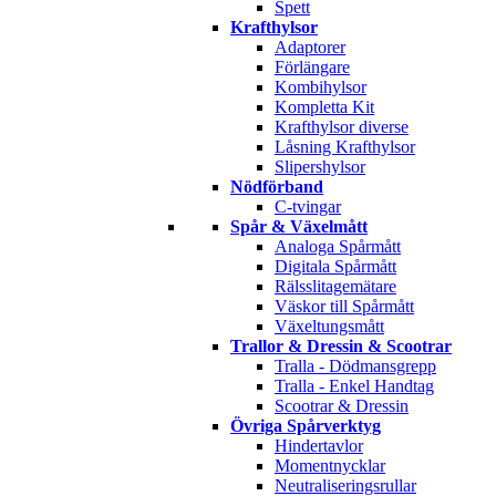
Spett
Krafthylsor
Adaptorer
Förlängare
Kombihylsor
Kompletta Kit
Krafthylsor diverse
Låsning Krafthylsor
Slipershylsor
Nödförband
C-tvingar
Spår & Växelmått
Analoga Spårmått
Digitala Spårmått
Rälsslitagemätare
Väskor till Spårmått
Växeltungsmått
Trallor & Dressin & Scootrar
Tralla - Dödmansgrepp
Tralla - Enkel Handtag
Scootrar & Dressin
Övriga Spårverktyg
Hindertavlor
Momentnycklar
Neutraliseringsrullar