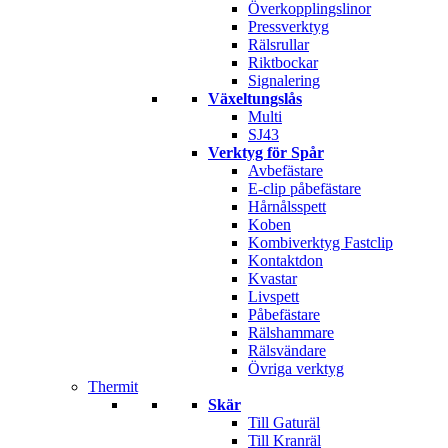
Överkopplingslinor
Pressverktyg
Rälsrullar
Riktbockar
Signalering
Växeltungslås
Multi
SJ43
Verktyg för Spår
Avbefästare
E-clip påbefästare
Hårnålsspett
Koben
Kombiverktyg Fastclip
Kontaktdon
Kvastar
Livspett
Påbefästare
Rälshammare
Rälsvändare
Övriga verktyg
Thermit
Skär
Till Gaturäl
Till Kranräl