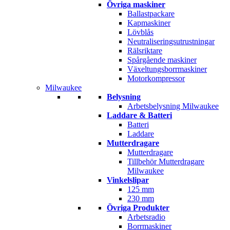
Övriga maskiner
Ballastpackare
Kapmaskiner
Lövblås
Neutraliseringsutrustningar
Rälsriktare
Spårgående maskiner
Växeltungsborrmaskiner
Motorkompressor
Milwaukee
Belysning
Arbetsbelysning Milwaukee
Laddare & Batteri
Batteri
Laddare
Mutterdragare
Mutterdragare
Tillbehör Mutterdragare
Milwaukee
Vinkelslipar
125 mm
230 mm
Övriga Produkter
Arbetsradio
Borrmaskiner