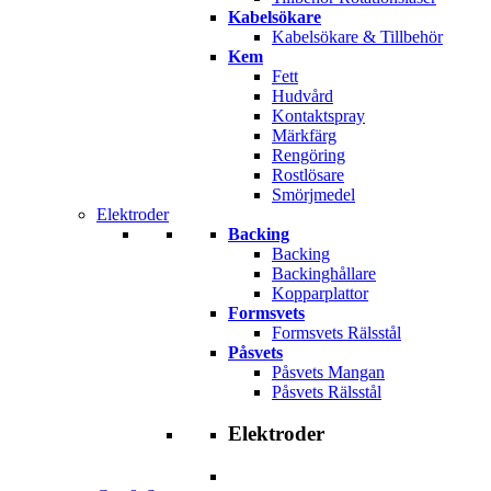
Kabelsökare
Kabelsökare & Tillbehör
Kem
Fett
Hudvård
Kontaktspray
Märkfärg
Rengöring
Rostlösare
Smörjmedel
Elektroder
Backing
Backing
Backinghållare
Kopparplattor
Formsvets
Formsvets Rälsstål
Påsvets
Påsvets Mangan
Påsvets Rälsstål
Elektroder