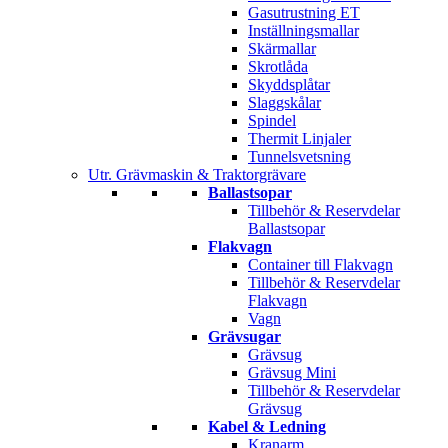
Gasutrustning ET
Inställningsmallar
Skärmallar
Skrotlåda
Skyddsplåtar
Slaggskålar
Spindel
Thermit Linjaler
Tunnelsvetsning
Utr. Grävmaskin & Traktorgrävare
Ballastsopar
Tillbehör & Reservdelar
Ballastsopar
Flakvagn
Container till Flakvagn
Tillbehör & Reservdelar
Flakvagn
Vagn
Grävsugar
Grävsug
Grävsug Mini
Tillbehör & Reservdelar
Grävsug
Kabel & Ledning
Kranarm