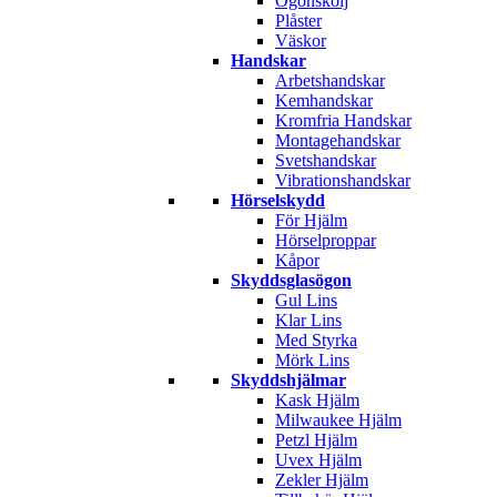
Ögonskölj
Plåster
Väskor
Handskar
Arbetshandskar
Kemhandskar
Kromfria Handskar
Montagehandskar
Svetshandskar
Vibrationshandskar
Hörselskydd
För Hjälm
Hörselproppar
Kåpor
Skyddsglasögon
Gul Lins
Klar Lins
Med Styrka
Mörk Lins
Skyddshjälmar
Kask Hjälm
Milwaukee Hjälm
Petzl Hjälm
Uvex Hjälm
Zekler Hjälm