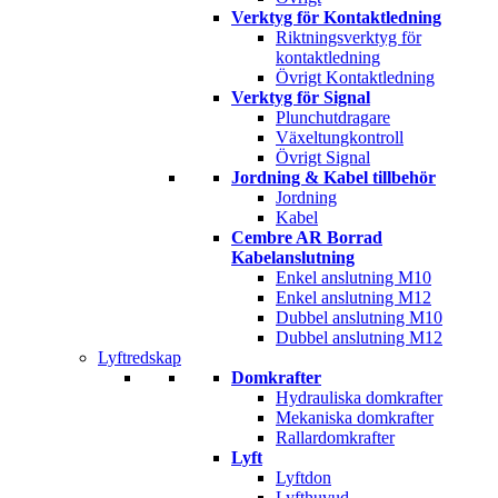
Verktyg för Kontaktledning
Riktningsverktyg för
kontaktledning
Övrigt Kontaktledning
Verktyg för Signal
Plunchutdragare
Växeltungkontroll
Övrigt Signal
Jordning & Kabel tillbehör
Jordning
Kabel
Cembre AR Borrad
Kabelanslutning
Enkel anslutning M10
Enkel anslutning M12
Dubbel anslutning M10
Dubbel anslutning M12
Lyftredskap
Domkrafter
Hydrauliska domkrafter
Mekaniska domkrafter
Rallardomkrafter
Lyft
Lyftdon
Lyfthuvud