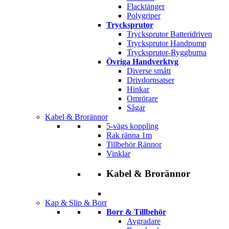
Flacktänger
Polygriper
Trycksprutor
Trycksprutor Batteridriven
Trycksprutor Handpump
Trycksprutor-Ryggburna
Övriga Handverktyg
Diverse smått
Drivdornsatser
Hinkar
Omrörare
Sågar
Kabel & Brorännor
5-vägs koppling
Rak ränna 1m
Tillbehör Rännor
Vinklar
Kabel & Brorännor
Kap & Slip & Borr
Borr & Tillbehör
Avgradare