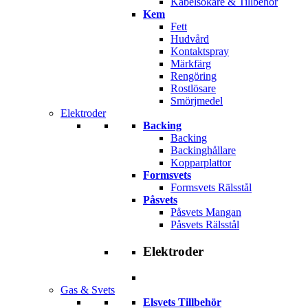
Kabelsökare & Tillbehör
Kem
Fett
Hudvård
Kontaktspray
Märkfärg
Rengöring
Rostlösare
Smörjmedel
Elektroder
Backing
Backing
Backinghållare
Kopparplattor
Formsvets
Formsvets Rälsstål
Påsvets
Påsvets Mangan
Påsvets Rälsstål
Elektroder
Gas & Svets
Elsvets Tillbehör