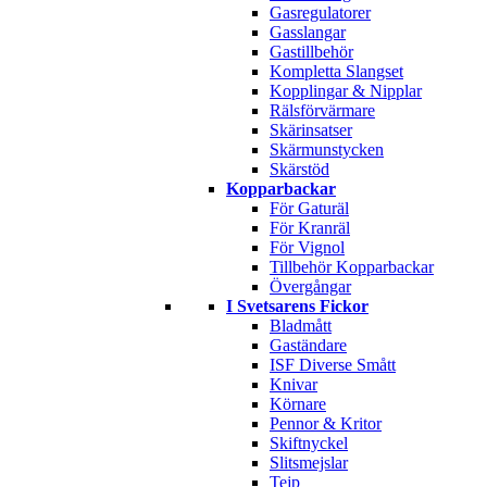
Gasregulatorer
Gasslangar
Gastillbehör
Kompletta Slangset
Kopplingar & Nipplar
Rälsförvärmare
Skärinsatser
Skärmunstycken
Skärstöd
Kopparbackar
För Gaturäl
För Kranräl
För Vignol
Tillbehör Kopparbackar
Övergångar
I Svetsarens Fickor
Bladmått
Gaständare
ISF Diverse Smått
Knivar
Körnare
Pennor & Kritor
Skiftnyckel
Slitsmejslar
Tejp