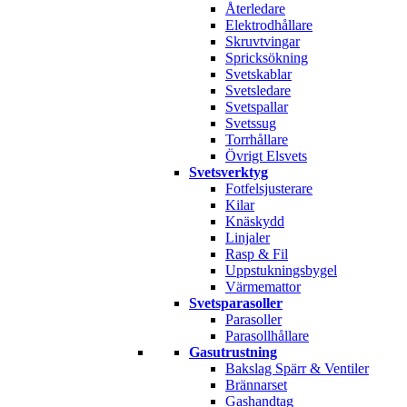
Återledare
Elektrodhållare
Skruvtvingar
Spricksökning
Svetskablar
Svetsledare
Svetspallar
Svetssug
Torrhållare
Övrigt Elsvets
Svetsverktyg
Fotfelsjusterare
Kilar
Knäskydd
Linjaler
Rasp & Fil
Uppstukningsbygel
Värmemattor
Svetsparasoller
Parasoller
Parasollhållare
Gasutrustning
Bakslag Spärr & Ventiler
Brännarset
Gashandtag