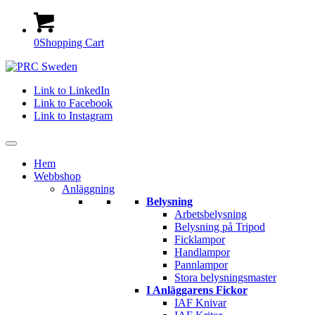
0
Shopping Cart
Link to LinkedIn
Link to Facebook
Link to Instagram
Hem
Webbshop
Anläggning
Belysning
Arbetsbelysning
Belysning på Tripod
Ficklampor
Handlampor
Pannlampor
Stora belysningsmaster
I Anläggarens Fickor
IAF Knivar