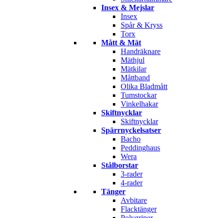
Insex & Mejslar
Insex
Spår & Kryss
Torx
Mått & Mät
Handräknare
Mäthjul
Mätkilar
Måttband
Olika Bladmått
Tumstockar
Vinkelhakar
Skiftnycklar
Skiftnycklar
Spärrnyckelsatser
Bacho
Peddinghaus
Wera
Stålborstar
3-rader
4-rader
Tänger
Avbitare
Flacktänger
Polygriper