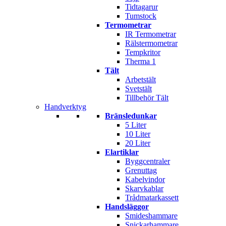
Tidtagarur
Tumstock
Termometrar
IR Termometrar
Rälstermometrar
Tempkritor
Therma 1
Tält
Arbetstält
Svetstält
Tillbehör Tält
Handverktyg
Bränsledunkar
5 Liter
10 Liter
20 Liter
Elartiklar
Byggcentraler
Grenuttag
Kabelvindor
Skarvkablar
Trådmatarkassett
Handsläggor
Smideshammare
Snickarhammare