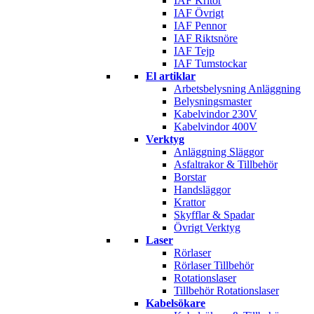
IAF Kritor
IAF Övrigt
IAF Pennor
IAF Riktsnöre
IAF Tejp
IAF Tumstockar
El artiklar
Arbetsbelysning Anläggning
Belysningsmaster
Kabelvindor 230V
Kabelvindor 400V
Verktyg
Anläggning Släggor
Asfaltrakor & Tillbehör
Borstar
Handsläggor
Krattor
Skyfflar & Spadar
Övrigt Verktyg
Laser
Rörlaser
Rörlaser Tillbehör
Rotationslaser
Tillbehör Rotationslaser
Kabelsökare