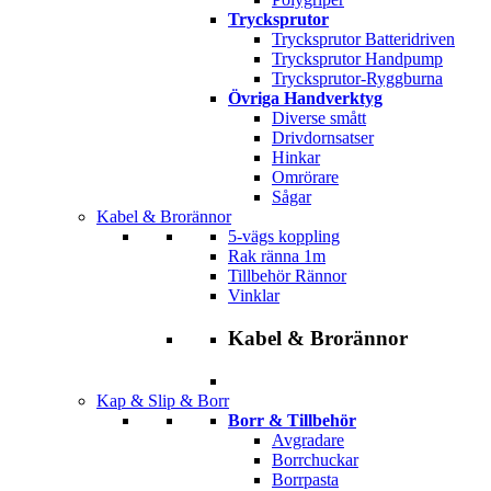
Trycksprutor
Trycksprutor Batteridriven
Trycksprutor Handpump
Trycksprutor-Ryggburna
Övriga Handverktyg
Diverse smått
Drivdornsatser
Hinkar
Omrörare
Sågar
Kabel & Brorännor
5-vägs koppling
Rak ränna 1m
Tillbehör Rännor
Vinklar
Kabel & Brorännor
Kap & Slip & Borr
Borr & Tillbehör
Avgradare
Borrchuckar
Borrpasta