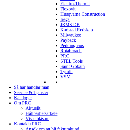
Elektro-Thermit
Flexovit
Husqvarna Construction
Irega
JRMS DK
Karlstad Redskap
Milwaukee
Payback
Peddinghaus
Rotabroach
PRC
STEL Tools
Saint-Gobain
Tyrolit
VSM
Så här handlar man
Service & Tjänster
Kataloger
Om PRC
Aktuellt
Hållbarhetsarbete
Visselblåsare
Kontakta PRC
Ansök om att bli fakturakund