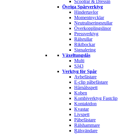
Scootrar & Dressin
Övriga Spårverktyg
Hindertavlor
Momentnycklar
Neutraliseringsrullar
Överkopplingslinor
Pressverktyg
Rälsrullar
Riktbockar
Signalering
Växeltungslås
Multi
SJ43
Verktyg för Spår
Avbefästare
E-clip påbefästare
Hårnålsspett
Koben
Kombiverktyg Fastclip
Kontaktdon
Kvastar
Livspett
Påbefästare
Rälshammare
Rälsvändare