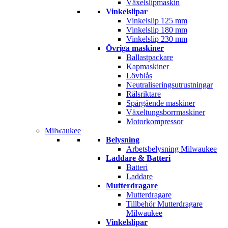
Växelslipmaskin
Vinkelslipar
Vinkelslip 125 mm
Vinkelslip 180 mm
Vinkelslip 230 mm
Övriga maskiner
Ballastpackare
Kapmaskiner
Lövblås
Neutraliseringsutrustningar
Rälsriktare
Spårgående maskiner
Växeltungsborrmaskiner
Motorkompressor
Milwaukee
Belysning
Arbetsbelysning Milwaukee
Laddare & Batteri
Batteri
Laddare
Mutterdragare
Mutterdragare
Tillbehör Mutterdragare
Milwaukee
Vinkelslipar