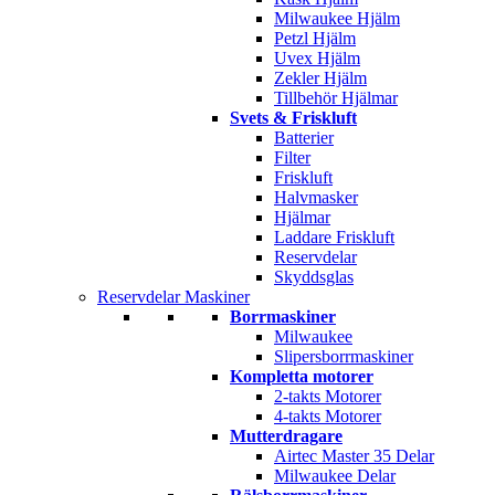
Milwaukee Hjälm
Petzl Hjälm
Uvex Hjälm
Zekler Hjälm
Tillbehör Hjälmar
Svets & Friskluft
Batterier
Filter
Friskluft
Halvmasker
Hjälmar
Laddare Friskluft
Reservdelar
Skyddsglas
Reservdelar Maskiner
Borrmaskiner
Milwaukee
Slipersborrmaskiner
Kompletta motorer
2-takts Motorer
4-takts Motorer
Mutterdragare
Airtec Master 35 Delar
Milwaukee Delar