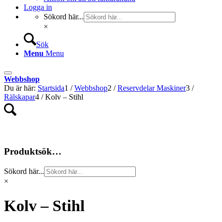
Logga in
Sökord här...
×
Sök
Menu
Menu
Webbshop
Du är här:
Startsida
1
/
Webbshop
2
/
Reservdelar Maskiner
3
/
Rälskapar
4
/
Kolv – Stihl
Produktsök…
Sökord här...
×
Kolv – Stihl