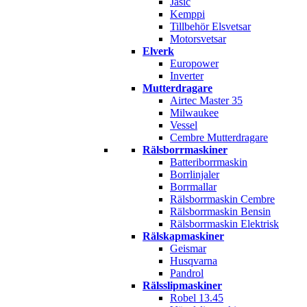
Jasic
Kemppi
Tillbehör Elsvetsar
Motorsvetsar
Elverk
Europower
Inverter
Mutterdragare
Airtec Master 35
Milwaukee
Vessel
Cembre Mutterdragare
Rälsborrmaskiner
Batteriborrmaskin
Borrlinjaler
Borrmallar
Rälsborrmaskin Cembre
Rälsborrmaskin Bensin
Rälsborrmaskin Elektrisk
Rälskapmaskiner
Geismar
Husqvarna
Pandrol
Rälsslipmaskiner
Robel 13.45