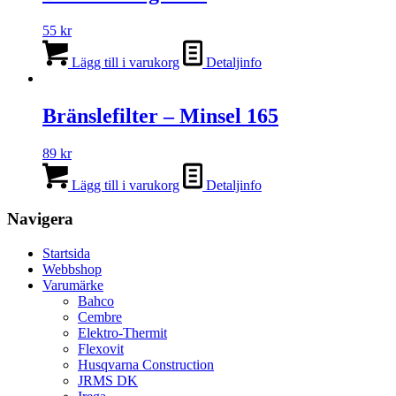
55
kr
Lägg till i varukorg
Detaljinfo
Bränslefilter – Minsel 165
89
kr
Lägg till i varukorg
Detaljinfo
Navigera
Startsida
Webbshop
Varumärke
Bahco
Cembre
Elektro-Thermit
Flexovit
Husqvarna Construction
JRMS DK