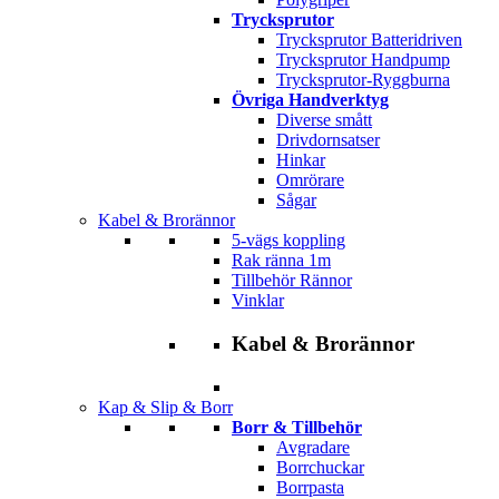
Trycksprutor
Trycksprutor Batteridriven
Trycksprutor Handpump
Trycksprutor-Ryggburna
Övriga Handverktyg
Diverse smått
Drivdornsatser
Hinkar
Omrörare
Sågar
Kabel & Brorännor
5-vägs koppling
Rak ränna 1m
Tillbehör Rännor
Vinklar
Kabel & Brorännor
Kap & Slip & Borr
Borr & Tillbehör
Avgradare
Borrchuckar
Borrpasta