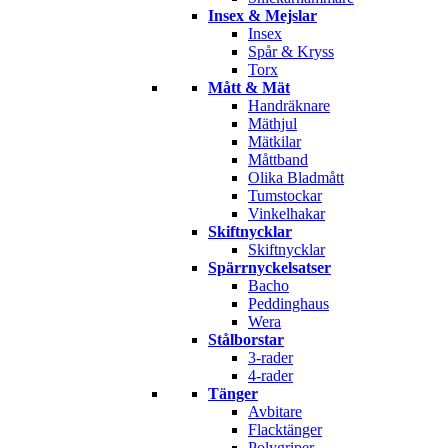
Insex & Mejslar
Insex
Spår & Kryss
Torx
Mått & Mät
Handräknare
Mäthjul
Mätkilar
Måttband
Olika Bladmått
Tumstockar
Vinkelhakar
Skiftnycklar
Skiftnycklar
Spärrnyckelsatser
Bacho
Peddinghaus
Wera
Stålborstar
3-rader
4-rader
Tänger
Avbitare
Flacktänger
Polygriper