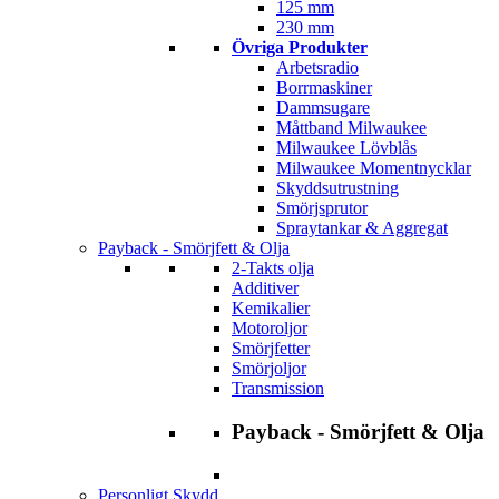
125 mm
230 mm
Övriga Produkter
Arbetsradio
Borrmaskiner
Dammsugare
Måttband Milwaukee
Milwaukee Lövblås
Milwaukee Momentnycklar
Skyddsutrustning
Smörjsprutor
Spraytankar & Aggregat
Payback - Smörjfett & Olja
2-Takts olja
Additiver
Kemikalier
Motoroljor
Smörjfetter
Smörjoljor
Transmission
Payback - Smörjfett & Olja
Personligt Skydd