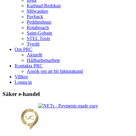
Irega
Karlstad Redskap
Milwaukee
Payback
Peddinghaus
Rotabroach
Saint-Gobain
STEL Tools
Tyrolit
Om PRC
Aktuellt
Hållbarhetsarbete
Kontakta PRC
Ansök om att bli fakturakund
Villkor
Logga in
Säker e-handel