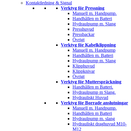
Kontaktledning & Signal
Verktyg för Pressning
Manuell m. Handpump.
Handhållen m Batteri
Hydraulpump m. Slang
Presshuvud
Pressbackar
Övrigt
Verktyg för Kabelklippning
Manuell m. Handpump
Handhållen m. Batteri
Hydraulpump m. Slang
Klipphuvud
Klippknivar
Övrigt
Verktyg för Mutterspräckning
Handhållen m Batteri.
Hydraulpump m Slang.
Hydrauliskt Huvud
Verktyg för Borrade anslutningar
Manuell m. Handpump.
Handhållen m Batteri
Hydraulpump m. slang
Hydrauliskt draghuvud M10-
M12