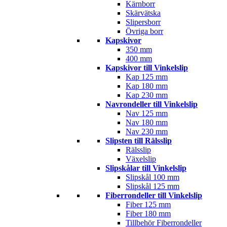
Kärnborr
Skärvätska
Slipersborr
Övriga borr
Kapskivor
350 mm
400 mm
Kapskivor till Vinkelslip
Kap 125 mm
Kap 180 mm
Kap 230 mm
Navrondeller till Vinkelslip
Nav 125 mm
Nav 180 mm
Nav 230 mm
Slipsten till Rälsslip
Rälsslip
Växelslip
Slipskålar till Vinkelslip
Slipskål 100 mm
Slipskål 125 mm
Fiberrondeller till Vinkelslip
Fiber 125 mm
Fiber 180 mm
Tillbehör Fiberrondeller