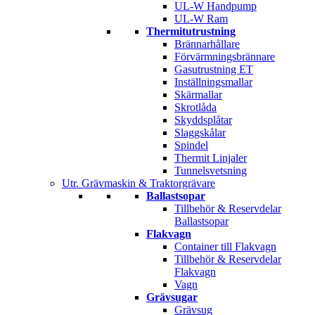
UL-W Handpump
UL-W Ram
Thermitutrustning
Brännarhållare
Förvärmningsbrännare
Gasutrustning ET
Inställningsmallar
Skärmallar
Skrotlåda
Skyddsplåtar
Slaggskålar
Spindel
Thermit Linjaler
Tunnelsvetsning
Utr. Grävmaskin & Traktorgrävare
Ballastsopar
Tillbehör & Reservdelar
Ballastsopar
Flakvagn
Container till Flakvagn
Tillbehör & Reservdelar
Flakvagn
Vagn
Grävsugar
Grävsug