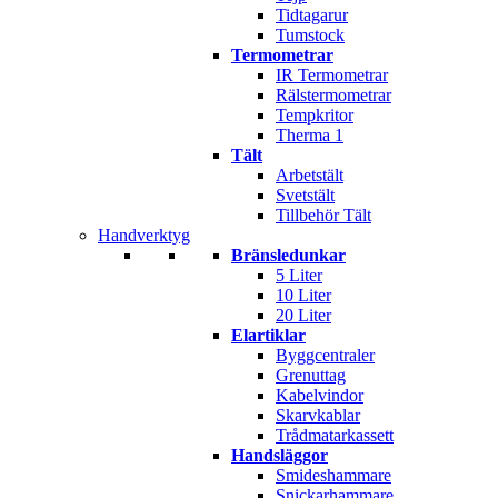
Tidtagarur
Tumstock
Termometrar
IR Termometrar
Rälstermometrar
Tempkritor
Therma 1
Tält
Arbetstält
Svetstält
Tillbehör Tält
Handverktyg
Bränsledunkar
5 Liter
10 Liter
20 Liter
Elartiklar
Byggcentraler
Grenuttag
Kabelvindor
Skarvkablar
Trådmatarkassett
Handsläggor
Smideshammare
Snickarhammare