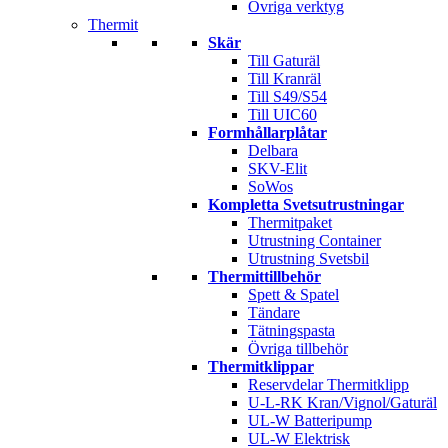
Övriga verktyg
Thermit
Skär
Till Gaturäl
Till Kranräl
Till S49/S54
Till UIC60
Formhållarplåtar
Delbara
SKV-Elit
SoWos
Kompletta Svetsutrustningar
Thermitpaket
Utrustning Container
Utrustning Svetsbil
Thermittillbehör
Spett & Spatel
Tändare
Tätningspasta
Övriga tillbehör
Thermitklippar
Reservdelar Thermitklipp
U-L-RK Kran/Vignol/Gaturäl
UL-W Batteripump
UL-W Elektrisk