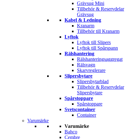
Grävsug Mini
Tillbehör & Reservdelar
Grävsug
Kabel & Ledning
Kranarm
Tillbehör till Kranarm
Lyftok
Lyftok till Slipers
Lyftok till Spårspann
Rälshantering
Rälshanteringsaggregat
Rälsvagn
Skarvreglerare
Slipersbytare
Slipersbytarblad
Tillbehör & Reservdelar
Slipersbytare
Spårstoppare
Spårstoppare
Svetscontainer
Container
Varumärke
Varumärke
Bahco
Cembre