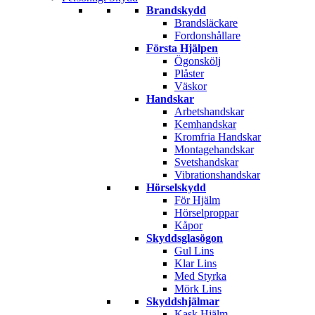
Brandskydd
Brandsläckare
Fordonshållare
Första Hjälpen
Ögonskölj
Plåster
Väskor
Handskar
Arbetshandskar
Kemhandskar
Kromfria Handskar
Montagehandskar
Svetshandskar
Vibrationshandskar
Hörselskydd
För Hjälm
Hörselproppar
Kåpor
Skyddsglasögon
Gul Lins
Klar Lins
Med Styrka
Mörk Lins
Skyddshjälmar
Kask Hjälm