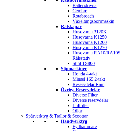
Rälsborrmaskiner
Batteridrivna
Cembre
Rotabroach
Växeltungsborrmaskin
Rälskapar
Husqvarna 3120K
Husqvarna K1250
Husqvarna K1260
Husqvarna K1270
Husqvarna RA10/RA10S
Rälsstativ
Stihl TS800
Slipmaskiner
Honda 4-takt
Minsel 165 2-takt
Reservdelar Ram
Övriga Reservdelar
Diverse Filter
Diverse reservdelar
Luftfilter
Oljor
Spårverktyg & Trallor & Scootrar
Handverktyg
Fyllhammare