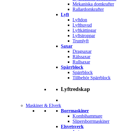
Mekaniska domkrafter
Rallardomkrafter
Lyft
Lyftdon
Lyfthuvud
Lyftkättingar
Lyftstroppar
Trumlyft
Saxar
Dragsaxar
Rälssaxar
Rullsaxar
Spärrblock
Spärrblock
Tillbehör Spärrblock
Lyftredskap
Maskiner & Elverk
Borrmaskiner
Kombihammare
Slipersborrmaskiner
Elsvetsverk