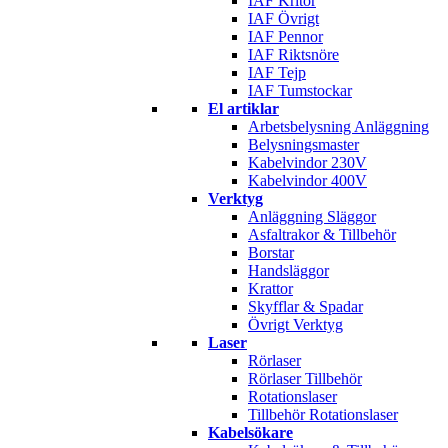
IAF Kritor
IAF Övrigt
IAF Pennor
IAF Riktsnöre
IAF Tejp
IAF Tumstockar
El artiklar
Arbetsbelysning Anläggning
Belysningsmaster
Kabelvindor 230V
Kabelvindor 400V
Verktyg
Anläggning Släggor
Asfaltrakor & Tillbehör
Borstar
Handsläggor
Krattor
Skyfflar & Spadar
Övrigt Verktyg
Laser
Rörlaser
Rörlaser Tillbehör
Rotationslaser
Tillbehör Rotationslaser
Kabelsökare