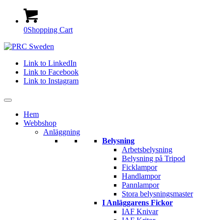
0
Shopping Cart
Link to LinkedIn
Link to Facebook
Link to Instagram
Hem
Webbshop
Anläggning
Belysning
Arbetsbelysning
Belysning på Tripod
Ficklampor
Handlampor
Pannlampor
Stora belysningsmaster
I Anläggarens Fickor
IAF Knivar