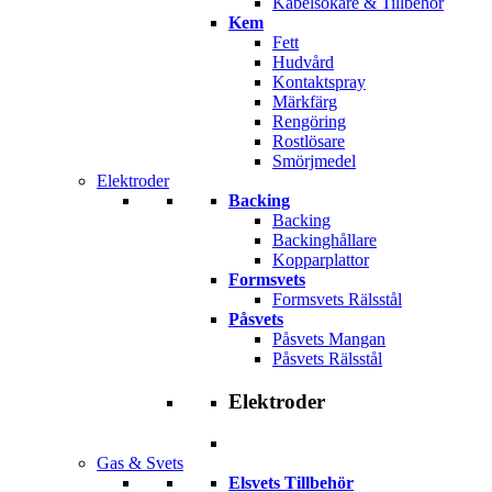
Kabelsökare & Tillbehör
Kem
Fett
Hudvård
Kontaktspray
Märkfärg
Rengöring
Rostlösare
Smörjmedel
Elektroder
Backing
Backing
Backinghållare
Kopparplattor
Formsvets
Formsvets Rälsstål
Påsvets
Påsvets Mangan
Påsvets Rälsstål
Elektroder
Gas & Svets
Elsvets Tillbehör