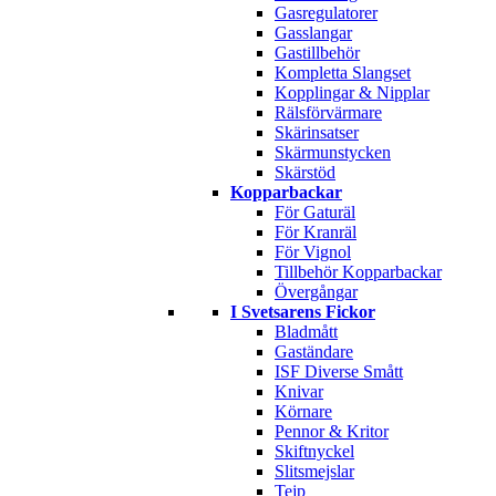
Gasregulatorer
Gasslangar
Gastillbehör
Kompletta Slangset
Kopplingar & Nipplar
Rälsförvärmare
Skärinsatser
Skärmunstycken
Skärstöd
Kopparbackar
För Gaturäl
För Kranräl
För Vignol
Tillbehör Kopparbackar
Övergångar
I Svetsarens Fickor
Bladmått
Gaständare
ISF Diverse Smått
Knivar
Körnare
Pennor & Kritor
Skiftnyckel
Slitsmejslar
Tejp