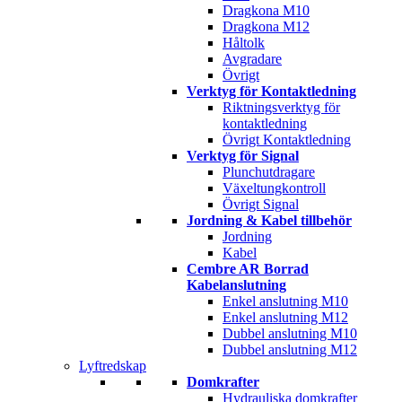
Dragkona M10
Dragkona M12
Håltolk
Avgradare
Övrigt
Verktyg för Kontaktledning
Riktningsverktyg för
kontaktledning
Övrigt Kontaktledning
Verktyg för Signal
Plunchutdragare
Växeltungkontroll
Övrigt Signal
Jordning & Kabel tillbehör
Jordning
Kabel
Cembre AR Borrad
Kabelanslutning
Enkel anslutning M10
Enkel anslutning M12
Dubbel anslutning M10
Dubbel anslutning M12
Lyftredskap
Domkrafter
Hydrauliska domkrafter