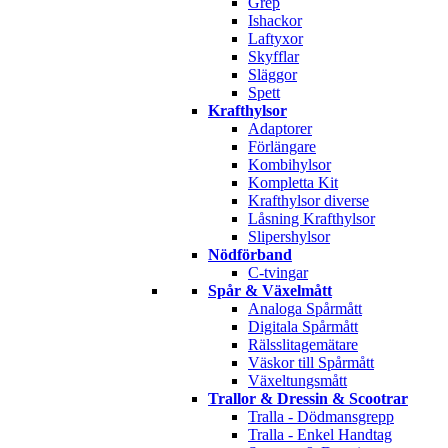
Grep
Ishackor
Laftyxor
Skyfflar
Släggor
Spett
Krafthylsor
Adaptorer
Förlängare
Kombihylsor
Kompletta Kit
Krafthylsor diverse
Låsning Krafthylsor
Slipershylsor
Nödförband
C-tvingar
Spår & Växelmått
Analoga Spårmått
Digitala Spårmått
Rälsslitagemätare
Väskor till Spårmått
Växeltungsmått
Trallor & Dressin & Scootrar
Tralla - Dödmansgrepp
Tralla - Enkel Handtag