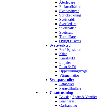
Återledare
Elektrodhållare
Skruvtvingar
Spricksökning
Svetskablar
Svetsledare
Svetspallar
Svetssug
Torrhållare
Övrigt Elsvets
Svetsverktyg
Fotfelsjusterare
Kilar
Knäskydd
Linjaler
Rasp & Fil
Uppstukningsbygel
Värmemattor
Svetsparasoller
Parasoller
Parasollhållare
Gasutrustning
Bakslag Spärr & Ventiler
Brännarset
Gashandtag