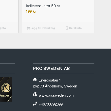
Kalkstenskritor 50 st
199
kr
jinfo
Lägg till i varukorg
Detaljinfo
PRC SWEDEN AB
Energigatan 1
262 73 Ängelholm, Sweden
www.prcsweden.com
+46703792099