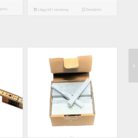
jinfo
Lägg till i varukorg
Detaljinfo