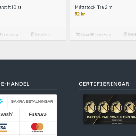
stift 10 st
Måttstock Trä 2 m
52
kr
l i varukorg
Detaljinfo
Lägg till i varukorg
Detal
 E-HANDEL
CERTIFIERINGAR