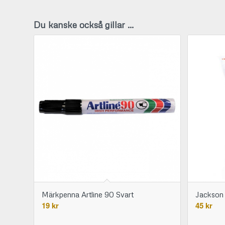
Du kanske också gillar …
Märkpenna Artline 90 Svart
Jackson
19
kr
45
kr