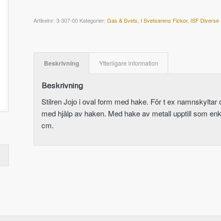
Artikelnr:
3-307-00
Kategorier:
Gas & Svets
,
I Svetsarens Fickor
,
ISF Diverse
Beskrivning
Ytterligare information
Beskrivning
Stilren Jojo i oval form med hake. För t ex namnskyltar 
med hjälp av haken. Med hake av metall upptill som enkel
cm.