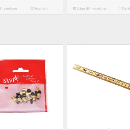
l i varukorg
Detaljinfo
Lägg till i varukorg
Detal