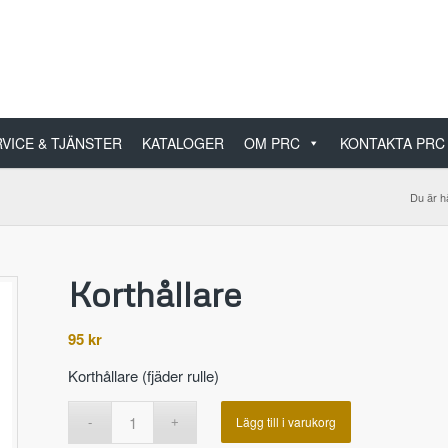
VICE & TJÄNSTER
KATALOGER
OM PRC
KONTAKTA PRC
Du är h
Korthållare
95
kr
Korthållare (fjäder rulle)
Lägg till i varukorg