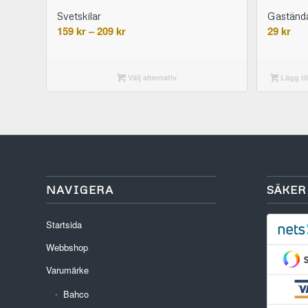
Svetskilar
Gaständar
Prisintervall:
159
kr
–
209
kr
29
kr
159 kr
till
209 kr
Välj alternativ
Lägg til
NAVIGERA
SÄKER
Startsida
Webbshop
Varumärke
Bahco