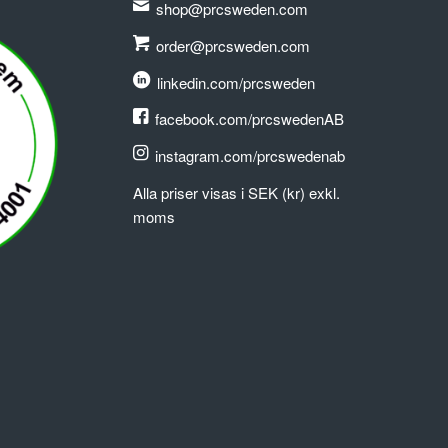
shop@prcsweden.com
order@prcsweden.com
linkedin.com/prcsweden
facebook.com/prcswedenAB
instagram.com/prcswedenab
Alla priser visas i SEK (kr) exkl.
moms