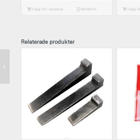
Lägg till i varukorg
Detaljinfo
Lägg til
Relaterade produkter
Kolv – Stihl