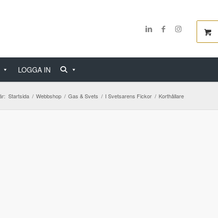
LOGGA IN
är:
Startsida
/
Webbshop
/
Gas & Svets
/
I Svetsarens Fickor
/
Korthållare