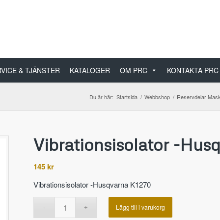
VICE & TJÄNSTER
KATALOGER
OM PRC
KONTAKTA PRC
Du är här:
Startsida
/
Webbshop
/
Reservdelar Mask
Vibrationsisolator -Hus
145
kr
Vibrationsisolator -Husqvarna K1270
Lägg till i varukorg