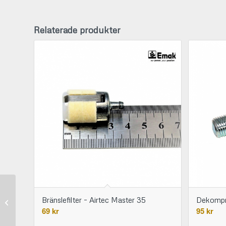
Relaterade produkter
Belysningsmast Sierra
Bränslefilter – Airtec Master 35
Dekompre
5m -120 000 lm 800W
69
kr
95
kr