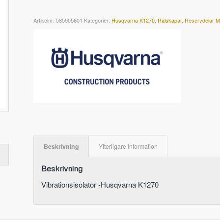
Artikelnr:
585905601
Kategorier:
Husqvarna K1270
,
Rälskapar
,
Reservdelar M
Beskrivning
Ytterligare information
Beskrivning
Vibrationsisolator -Husqvarna K1270