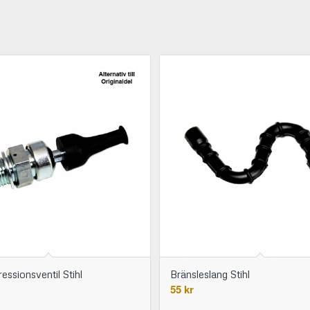
ssionsventil Stihl
Bränsleslang Stihl
55
kr