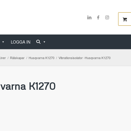
LOGGA IN
iner
/
Rälskapar
/
Husqvarna K1270
/
Vibrationsisolator -Husqvarna K1270
qvarna K1270