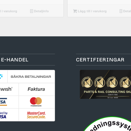
l i varukorg
Detaljinfo
Lägg till i varukorg
Detal
 E-HANDEL
CERTIFIERINGAR