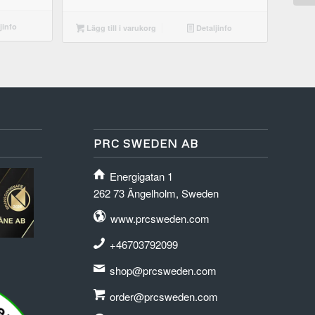
jinfo
Lägg till i varukorg
Detaljinfo
PRC SWEDEN AB
Energigatan 1
262 73 Ängelholm, Sweden
www.prcsweden.com
+46703792099
shop@prcsweden.com
order@prcsweden.com