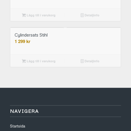
Lägg till i varukorg
Detaljinfo
Cylindersats Stihl
1 299
kr
Lägg till i varukorg
Detaljinfo
NAVIGERA
Startsida