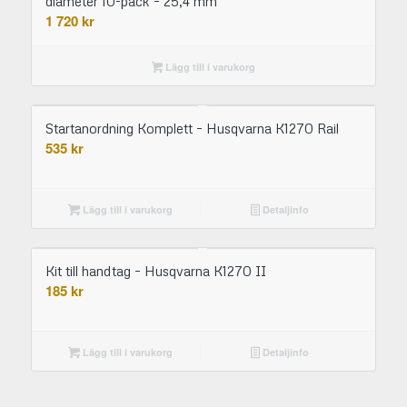
diameter 10-pack – 25,4 mm
1 720
kr
Lägg till i varukorg
Startanordning Komplett – Husqvarna K1270 Rail
535
kr
Lägg till i varukorg
Detaljinfo
Kit till handtag – Husqvarna K1270 II
185
kr
Lägg till i varukorg
Detaljinfo