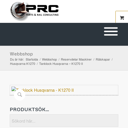
Webbshop
Du är här:
Startsida
/
Webbshop
/
Reservdelar Maskiner
/
Rälskapar
/
Husqvarna K1270
/
Tanklock Husqvarna – K1270 II
PRODUKTSÖK…