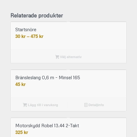
Relaterade produkter
Startsnöre
Prisintervall:
30
kr
–
475
kr
30 kr
till
475 kr
Välj alternativ
Bränsleslang 0,6 m – Minsel 165
45
kr
Lägg till i varukorg
Detaljinfo
Motorskydd Robel 13.44 2-Takt
325
kr