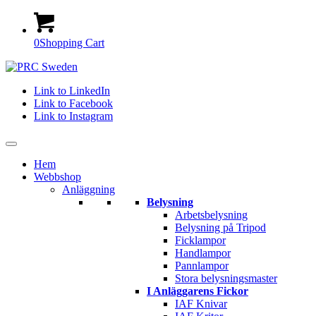
0
Shopping Cart
Link to LinkedIn
Link to Facebook
Link to Instagram
Hem
Webbshop
Anläggning
Belysning
Arbetsbelysning
Belysning på Tripod
Ficklampor
Handlampor
Pannlampor
Stora belysningsmaster
I Anläggarens Fickor
IAF Knivar