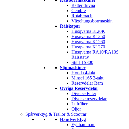
Rälsborrmaskiner
Batteridrivna
Cembre
Rotabroach
Växeltungsborrmaskin
Rälskapar
Husqvarna 3120K
Husqvarna K1250
Husqvarna K1260
Husqvarna K1270
Husqvarna RA10/RA10S
Rälsstativ
Stihl TS800
Slipmaskiner
Honda 4-takt
Minsel 165 2-takt
Reservdelar Ram
Övriga Reservdelar
Diverse Filter
Diverse reservdelar
Luftfilter
Oljor
Spårverktyg & Trallor & Scootrar
Handverktyg
Fyllhammare