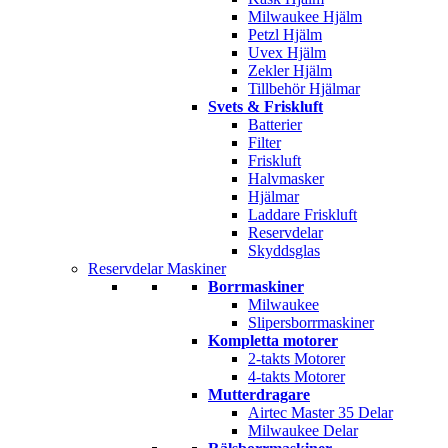
Milwaukee Hjälm
Petzl Hjälm
Uvex Hjälm
Zekler Hjälm
Tillbehör Hjälmar
Svets & Friskluft
Batterier
Filter
Friskluft
Halvmasker
Hjälmar
Laddare Friskluft
Reservdelar
Skyddsglas
Reservdelar Maskiner
Borrmaskiner
Milwaukee
Slipersborrmaskiner
Kompletta motorer
2-takts Motorer
4-takts Motorer
Mutterdragare
Airtec Master 35 Delar
Milwaukee Delar