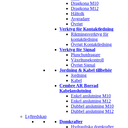
Dragkona M10
Dragkona M12
Håltolk
Avgradare
Övrigt
Verktyg för Kontaktledning
Riktningsverktyg för
kontaktledning
Övrigt Kontaktledning
Verktyg för Signal
Plunchutdragare
Växeltungkontroll
Övrigt Signal
Jordning & Kabel tillbehör
Jordning
Kabel
Cembre AR Borrad
Kabelanslutning
Enkel anslutning M10
Enkel anslutning M12
Dubbel anslutning M10
Dubbel anslutning M12
Lyftredskap
Domkrafter
Hydrauliska domkrafter