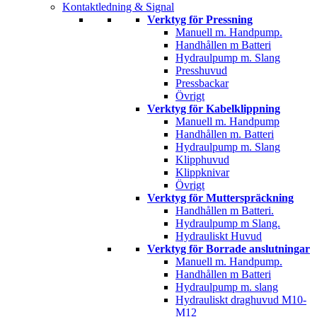
Kontaktledning & Signal
Verktyg för Pressning
Manuell m. Handpump.
Handhållen m Batteri
Hydraulpump m. Slang
Presshuvud
Pressbackar
Övrigt
Verktyg för Kabelklippning
Manuell m. Handpump
Handhållen m. Batteri
Hydraulpump m. Slang
Klipphuvud
Klippknivar
Övrigt
Verktyg för Mutterspräckning
Handhållen m Batteri.
Hydraulpump m Slang.
Hydrauliskt Huvud
Verktyg för Borrade anslutningar
Manuell m. Handpump.
Handhållen m Batteri
Hydraulpump m. slang
Hydrauliskt draghuvud M10-
M12