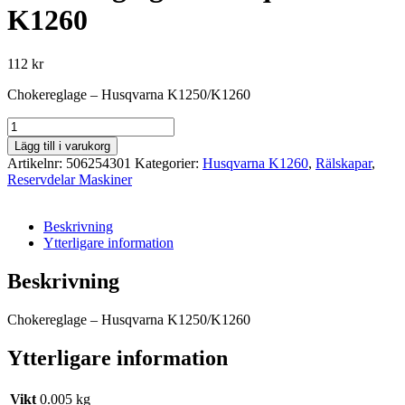
K1260
112
kr
Chokereglage – Husqvarna K1250/K1260
Chokereglage
-
Lägg till i varukorg
Husqvarna
Artikelnr:
506254301
Kategorier:
Husqvarna K1260
,
Rälskapar
,
K1260
Reservdelar Maskiner
mängd
Beskrivning
Ytterligare information
Beskrivning
Chokereglage – Husqvarna K1250/K1260
Ytterligare information
Vikt
0.005 kg