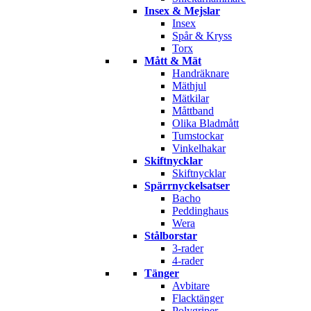
Insex & Mejslar
Insex
Spår & Kryss
Torx
Mått & Mät
Handräknare
Mäthjul
Mätkilar
Måttband
Olika Bladmått
Tumstockar
Vinkelhakar
Skiftnycklar
Skiftnycklar
Spärrnyckelsatser
Bacho
Peddinghaus
Wera
Stålborstar
3-rader
4-rader
Tänger
Avbitare
Flacktänger
Polygriper