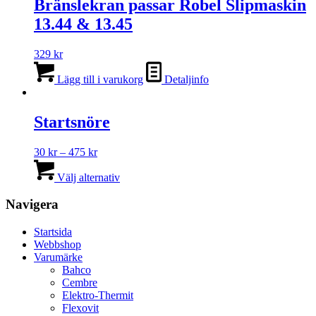
Bränslekran passar Robel Slipmaskin
13.44 & 13.45
329
kr
Lägg till i varukorg
Detaljinfo
Startsnöre
Prisintervall:
30
kr
–
475
kr
30 kr
Den
till
här
Välj alternativ
475 kr
produkten
har
Navigera
flera
varianter.
Startsida
De
Webbshop
olika
Varumärke
alternativen
Bahco
kan
Cembre
väljas
Elektro-Thermit
på
Flexovit