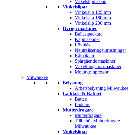
Växelslipmaskin
Vinkelslipar
Vinkelslip 125 mm
Vinkelslip 180 mm
Vinkelslip 230 mm
Övriga maskiner
Ballastpackare
Kapmaskiner
Lövblås
Neutraliseringsutrustningar
Rälsriktare
Spårgående maskiner
Växeltungsborrmaskiner
Motorkompressor
Milwaukee
Belysning
Arbetsbelysning Milwaukee
Laddare & Batteri
Batteri
Laddare
Mutterdragare
Mutterdragare
Tillbehör Mutterdragare
Milwaukee
Vinkelslipar