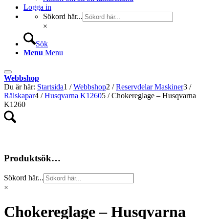
Logga in
Sökord här...
×
Sök
Menu
Menu
Webbshop
Du är här:
Startsida
1
/
Webbshop
2
/
Reservdelar Maskiner
3
/
Rälskapar
4
/
Husqvarna K1260
5
/
Chokereglage – Husqvarna
K1260
Produktsök…
Sökord här...
×
Chokereglage – Husqvarna