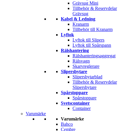
Grävsug Mini
Tillbehör & Reservdelar
Grävsug
Kabel & Ledning
Kranarm
Tillbehör till Kranarm
Lyftok
Lyftok till Slipers
Lyftok till Spårspann
Rälshantering
Rälshanteringsaggregat
Rälsvagn
Skarvreglerare
Slipersbytare
Slipersbytarblad
Tillbehör & Reservdelar
Slipersbytare
Spårstoppare
Spårstoppare
Svetscontainer
Container
Varumärke
Varumärke
Bahco
Cembre