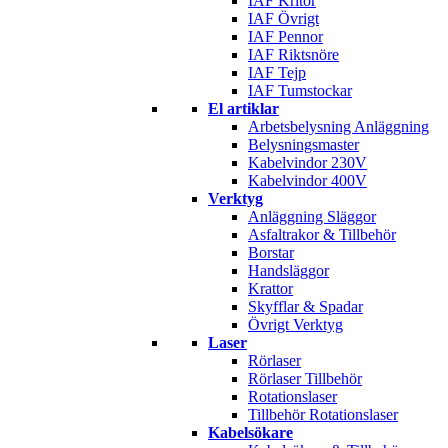
IAF Kritor
IAF Övrigt
IAF Pennor
IAF Riktsnöre
IAF Tejp
IAF Tumstockar
El artiklar
Arbetsbelysning Anläggning
Belysningsmaster
Kabelvindor 230V
Kabelvindor 400V
Verktyg
Anläggning Släggor
Asfaltrakor & Tillbehör
Borstar
Handsläggor
Krattor
Skyfflar & Spadar
Övrigt Verktyg
Laser
Rörlaser
Rörlaser Tillbehör
Rotationslaser
Tillbehör Rotationslaser
Kabelsökare