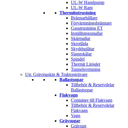
UL-W Handpump
UL-W Ram
Thermitutrustning
Brännarhållare
Förvärmningsbrännare
Gasutrustning ET
Inställningsmallar
Skärmallar
Skrotlåda
Skyddsplåtar
Slaggskålar
Spindel
Thermit Linjaler
Tunnelsvetsning
Utr. Grävmaskin & Traktorgrävare
Ballastsopar
Tillbehör & Reservdelar
Ballastsopar
Flakvagn
Container till Flakvagn
Tillbehör & Reservdelar
Flakvagn
Vagn
Grävsugar
Grävsug