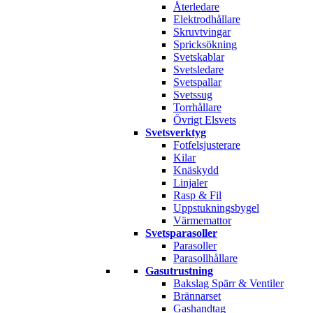
Återledare
Elektrodhållare
Skruvtvingar
Spricksökning
Svetskablar
Svetsledare
Svetspallar
Svetssug
Torrhållare
Övrigt Elsvets
Svetsverktyg
Fotfelsjusterare
Kilar
Knäskydd
Linjaler
Rasp & Fil
Uppstukningsbygel
Värmemattor
Svetsparasoller
Parasoller
Parasollhållare
Gasutrustning
Bakslag Spärr & Ventiler
Brännarset
Gashandtag