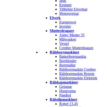
Jasic
Kemppi
Tillbehör Elsvetsar
Motorsvetsar
Elverk
Europower
Inverter
Mutterdragare
Airtec Master 35
Milwaukee
Vessel
Cembre Mutterdragare
Rälsborrmaskiner
Batteriborrmaskin
Borrlinjaler
Borrmallar
Rälsborrmaskin Cembre
Rälsborrmaskin Bensin
Rälsborrmaskin Elektrisk
Rälskapmaskiner
Geismar
Husqvarna
Pandrol
Rälsslipmaskiner
Robel 13.45