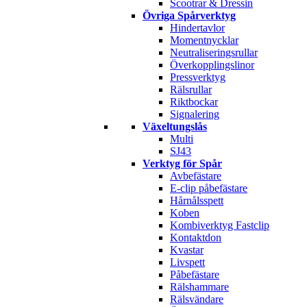
Scootrar & Dressin
Övriga Spårverktyg
Hindertavlor
Momentnycklar
Neutraliseringsrullar
Överkopplingslinor
Pressverktyg
Rälsrullar
Riktbockar
Signalering
Växeltungslås
Multi
SJ43
Verktyg för Spår
Avbefästare
E-clip påbefästare
Hårnålsspett
Koben
Kombiverktyg Fastclip
Kontaktdon
Kvastar
Livspett
Påbefästare
Rälshammare
Rälsvändare