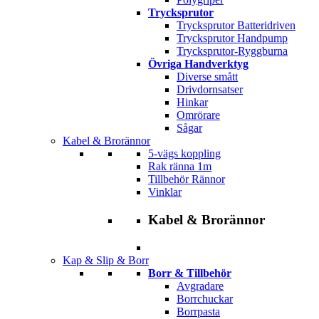
Trycksprutor
Trycksprutor Batteridriven
Trycksprutor Handpump
Trycksprutor-Ryggburna
Övriga Handverktyg
Diverse smått
Drivdornsatser
Hinkar
Omrörare
Sågar
Kabel & Brorännor
5-vägs koppling
Rak ränna 1m
Tillbehör Rännor
Vinklar
Kabel & Brorännor
Kap & Slip & Borr
Borr & Tillbehör
Avgradare
Borrchuckar
Borrpasta