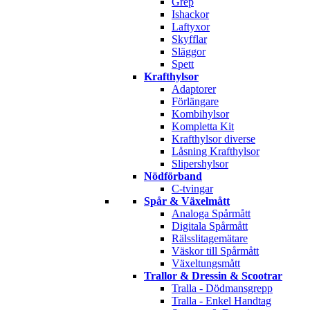
Grep
Ishackor
Laftyxor
Skyfflar
Släggor
Spett
Krafthylsor
Adaptorer
Förlängare
Kombihylsor
Kompletta Kit
Krafthylsor diverse
Låsning Krafthylsor
Slipershylsor
Nödförband
C-tvingar
Spår & Växelmått
Analoga Spårmått
Digitala Spårmått
Rälsslitagemätare
Väskor till Spårmått
Växeltungsmått
Trallor & Dressin & Scootrar
Tralla - Dödmansgrepp
Tralla - Enkel Handtag