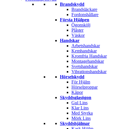
Brandskydd
Brandsläckare
Fordonshållare
Första Hjälpen
Ögonskölj
Plåster
Väskor
Handskar
Arbetshandskar
Kemhandskar
Kromfria Handskar
Montagehandskar
Svetshandskar
Vibrationshandskar
Hörselskydd
För Hjälm
Hörselproppar
Kåpor
Skyddsglasögon
Gul Lins
Klar Lins
Med Styrka
Mörk Lins
Skyddshjälmar
Kask Hjälm