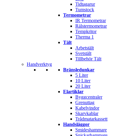
Tidtagarur
Tumstock
Termometrar
IR Termometrar
Rälstermometrar
Tempkritor
Therma 1
Tält
Arbetstält
Svetstält
Tillbehör Tält
Handverktyg
Bränsledunkar
5 Liter
10 Liter
20 Liter
Elartiklar
Byggcentraler
Grenuttag
Kabelvindor
Skarvkablar
Trådmatarkassett
Handsläggor
Smideshammare
Snickarhammare