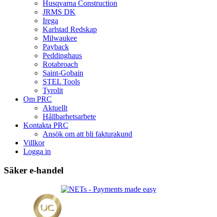
produktsidan
Husqvarna Construction
JRMS DK
Irega
Karlstad Redskap
Milwaukee
Payback
Peddinghaus
Rotabroach
Saint-Gobain
STEL Tools
Tyrolit
Om PRC
Aktuellt
Hållbarhetsarbete
Kontakta PRC
Ansök om att bli fakturakund
Villkor
Logga in
Säker e-handel