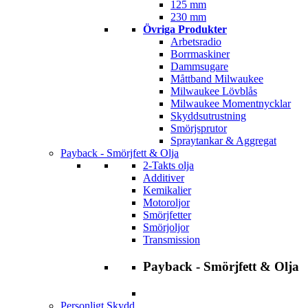
125 mm
230 mm
Övriga Produkter
Arbetsradio
Borrmaskiner
Dammsugare
Måttband Milwaukee
Milwaukee Lövblås
Milwaukee Momentnycklar
Skyddsutrustning
Smörjsprutor
Spraytankar & Aggregat
Payback - Smörjfett & Olja
2-Takts olja
Additiver
Kemikalier
Motoroljor
Smörjfetter
Smörjoljor
Transmission
Payback - Smörjfett & Olja
Personligt Skydd