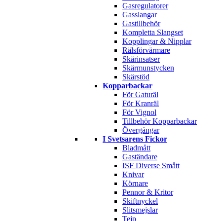
Gasregulatorer
Gasslangar
Gastillbehör
Kompletta Slangset
Kopplingar & Nipplar
Rälsförvärmare
Skärinsatser
Skärmunstycken
Skärstöd
Kopparbackar
För Gaturäl
För Kranräl
För Vignol
Tillbehör Kopparbackar
Övergångar
I Svetsarens Fickor
Bladmått
Gaständare
ISF Diverse Smått
Knivar
Körnare
Pennor & Kritor
Skiftnyckel
Slitsmejslar
Tejp