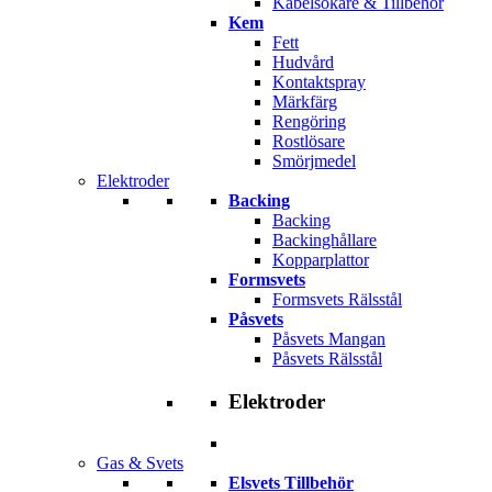
Kabelsökare & Tillbehör
Kem
Fett
Hudvård
Kontaktspray
Märkfärg
Rengöring
Rostlösare
Smörjmedel
Elektroder
Backing
Backing
Backinghållare
Kopparplattor
Formsvets
Formsvets Rälsstål
Påsvets
Påsvets Mangan
Påsvets Rälsstål
Elektroder
Gas & Svets
Elsvets Tillbehör