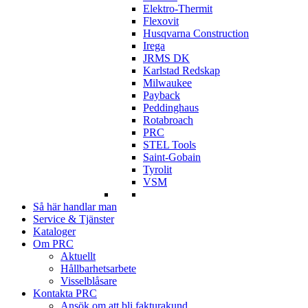
Elektro-Thermit
Flexovit
Husqvarna Construction
Irega
JRMS DK
Karlstad Redskap
Milwaukee
Payback
Peddinghaus
Rotabroach
PRC
STEL Tools
Saint-Gobain
Tyrolit
VSM
Så här handlar man
Service & Tjänster
Kataloger
Om PRC
Aktuellt
Hållbarhetsarbete
Visselblåsare
Kontakta PRC
Ansök om att bli fakturakund