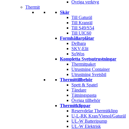
Övriga verktyg
Thermit
Skär
Till Gaturäl
Till Kranräl
Till S49/S54
Till UIC60
Formhållarplåtar
Delbara
SKV-Elit
SoWos
Kompletta Svetsutrustningar
Thermitpaket
Utrustning Container
Utrustning Svetsbil
Thermittillbehör
Spett & Spatel
Tändare
Tätningspasta
Övriga tillbehör
Thermitklippar
Reservdelar Thermitklipp
U-L-RK Kran/Vignol/Gaturäl
UL-W Batteripump
UL-W Elektrisk