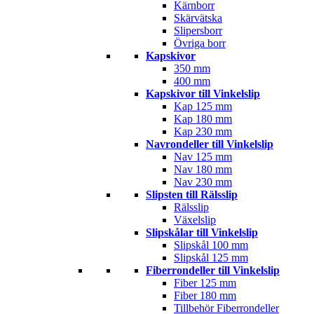
Kärnborr
Skärvätska
Slipersborr
Övriga borr
Kapskivor
350 mm
400 mm
Kapskivor till Vinkelslip
Kap 125 mm
Kap 180 mm
Kap 230 mm
Navrondeller till Vinkelslip
Nav 125 mm
Nav 180 mm
Nav 230 mm
Slipsten till Rälsslip
Rälsslip
Växelslip
Slipskålar till Vinkelslip
Slipskål 100 mm
Slipskål 125 mm
Fiberrondeller till Vinkelslip
Fiber 125 mm
Fiber 180 mm
Tillbehör Fiberrondeller