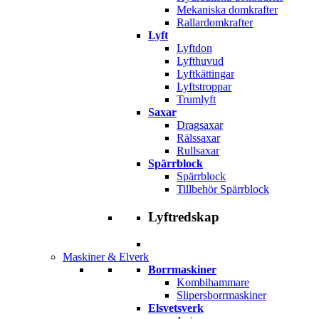
Mekaniska domkrafter
Rallardomkrafter
Lyft
Lyftdon
Lyfthuvud
Lyftkättingar
Lyftstroppar
Trumlyft
Saxar
Dragsaxar
Rälssaxar
Rullsaxar
Spärrblock
Spärrblock
Tillbehör Spärrblock
Lyftredskap
Maskiner & Elverk
Borrmaskiner
Kombihammare
Slipersborrmaskiner
Elsvetsverk