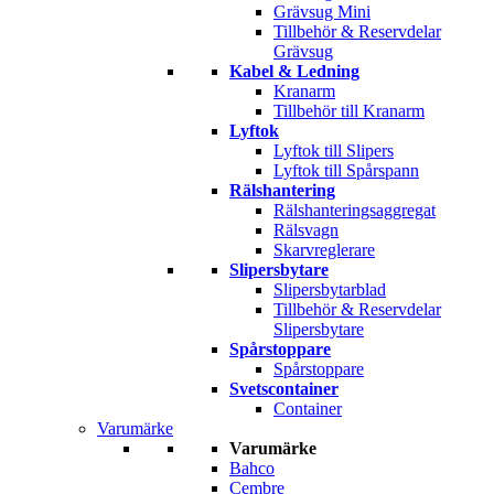
Grävsug Mini
Tillbehör & Reservdelar
Grävsug
Kabel & Ledning
Kranarm
Tillbehör till Kranarm
Lyftok
Lyftok till Slipers
Lyftok till Spårspann
Rälshantering
Rälshanteringsaggregat
Rälsvagn
Skarvreglerare
Slipersbytare
Slipersbytarblad
Tillbehör & Reservdelar
Slipersbytare
Spårstoppare
Spårstoppare
Svetscontainer
Container
Varumärke
Varumärke
Bahco
Cembre