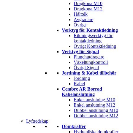
Dragkona M10
Dragkona M12
Håltolk
Avgradare
Övrigt
Verktyg för Kontaktledning
Riktningsverktyg för
kontaktledning
Övrigt Kontaktledning
Verktyg för Signal
Plunchutdragare
Växeltungkontroll
Övrigt Signal
Jordning & Kabel tillbehör
Jordning
Kabel
Cembre AR Borrad
Kabelanslutning
Enkel anslutning M10
Enkel anslutning M12
Dubbel anslutning M10
Dubbel anslutning M12
Lyftredskap
Domkrafter
Hydrauliska domkrafter