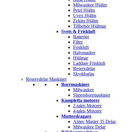
Milwaukee Hjälm
Petzl Hjälm
Uvex Hjälm
Zekler Hjälm
Tillbehör Hjälmar
Svets & Friskluft
Batterier
Filter
Friskluft
Halvmasker
Hjälmar
Laddare Friskluft
Reservdelar
Skyddsglas
Reservdelar Maskiner
Borrmaskiner
Milwaukee
Slipersborrmaskiner
Kompletta motorer
2-takts Motorer
4-takts Motorer
Mutterdragare
Airtec Master 35 Delar
Milwaukee Delar