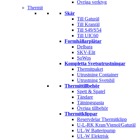
Övriga verktyg
Thermit
Skär
Till Gaturäl
Till Kranräl
Till S49/S54
Till UIC60
Formhållarplåtar
Delbara
SKV-Elit
SoWos
Kompletta Svetsutrustningar
Thermitpaket
Utrustning Container
Utrustning Svetsbil
Thermittillbehör
Spett & Spatel
Tändare
Tätningspasta
Övriga tillbehör
Thermitklippar
Reservdelar Thermitklipp
U-L-RK Kran/Vignol/Gaturäl
UL-W Batteripump
UL-W Elektrisk