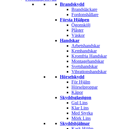
Brandskydd
Brandsläckare
Fordonshållare
Första Hjälpen
Ögonskölj
Plåster
Väskor
Handskar
Arbetshandskar
Kemhandskar
Kromfria Handskar
Montagehandskar
Svetshandskar
Vibrationshandskar
Hörselskydd
För Hjälm
Hörselproppar
Kåpor
Skyddsglasögon
Gul Lins
Klar Lins
Med Styrka
Mörk Lins
Skyddshjälmar
Kask Hjälm