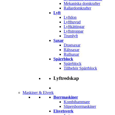
Mekaniska domkrafter
Rallardomkrafter
Lyft
Lyftdon
Lyfthuvud
Lyftkättingar
Lyftstroppar
Trumlyft
Saxar
Dragsaxar
Rälssaxar
Rullsaxar
Spärrblock
Spärrblock
Tillbehör Spärrblock
Lyftredskap
Maskiner & Elverk
Borrmaskiner
Kombihammare
Slipersborrmaskiner
Elsvetsverk