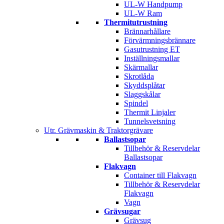
UL-W Handpump
UL-W Ram
Thermitutrustning
Brännarhållare
Förvärmningsbrännare
Gasutrustning ET
Inställningsmallar
Skärmallar
Skrotlåda
Skyddsplåtar
Slaggskålar
Spindel
Thermit Linjaler
Tunnelsvetsning
Utr. Grävmaskin & Traktorgrävare
Ballastsopar
Tillbehör & Reservdelar
Ballastsopar
Flakvagn
Container till Flakvagn
Tillbehör & Reservdelar
Flakvagn
Vagn
Grävsugar
Grävsug