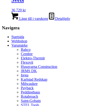
Svets
36 729
kr
Lägg till i varukorg
Detaljinfo
Navigera
Startsida
Webbshop
Varumärke
Bahco
Cembre
Elektro-Thermit
Flexovit
Husqvarna Construction
JRMS DK
Irega
Karlstad Redskap
Milwaukee
Payback
Peddinghaus
Rotabroach
Saint-Gobain
STEL Tools