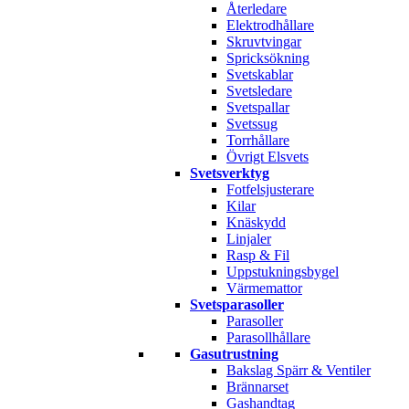
Återledare
Elektrodhållare
Skruvtvingar
Spricksökning
Svetskablar
Svetsledare
Svetspallar
Svetssug
Torrhållare
Övrigt Elsvets
Svetsverktyg
Fotfelsjusterare
Kilar
Knäskydd
Linjaler
Rasp & Fil
Uppstukningsbygel
Värmemattor
Svetsparasoller
Parasoller
Parasollhållare
Gasutrustning
Bakslag Spärr & Ventiler
Brännarset
Gashandtag