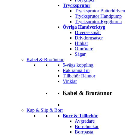
Trycksprutor
Trycksprutor Batteridriven
Trycksprutor Handpump
Trycksprutor-Ryggburna
Övriga Handverktyg
Diverse smått
Drivdornsatser
Hinkar
Omrörare
Sågar
Kabel & Brorännor
5-vägs koppling
Rak ränna 1m
Tillbehör Rännor
Vinklar
Kabel & Brorännor
Kap & Slip & Borr
Borr & Tillbehör
Avgradare
Borrchuckar
Borrpasta