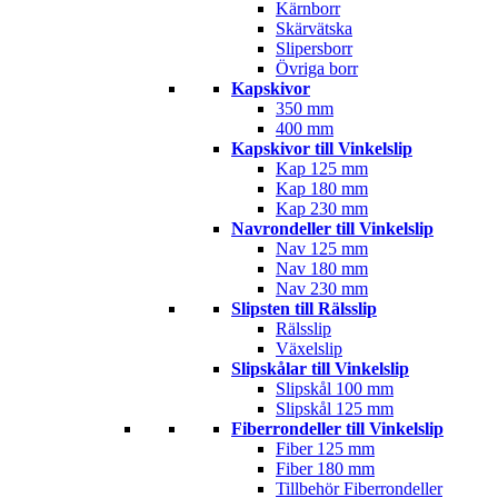
Kärnborr
Skärvätska
Slipersborr
Övriga borr
Kapskivor
350 mm
400 mm
Kapskivor till Vinkelslip
Kap 125 mm
Kap 180 mm
Kap 230 mm
Navrondeller till Vinkelslip
Nav 125 mm
Nav 180 mm
Nav 230 mm
Slipsten till Rälsslip
Rälsslip
Växelslip
Slipskålar till Vinkelslip
Slipskål 100 mm
Slipskål 125 mm
Fiberrondeller till Vinkelslip
Fiber 125 mm
Fiber 180 mm
Tillbehör Fiberrondeller