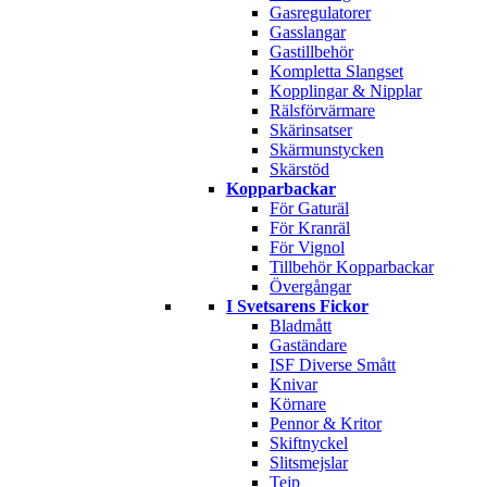
Gasregulatorer
Gasslangar
Gastillbehör
Kompletta Slangset
Kopplingar & Nipplar
Rälsförvärmare
Skärinsatser
Skärmunstycken
Skärstöd
Kopparbackar
För Gaturäl
För Kranräl
För Vignol
Tillbehör Kopparbackar
Övergångar
I Svetsarens Fickor
Bladmått
Gaständare
ISF Diverse Smått
Knivar
Körnare
Pennor & Kritor
Skiftnyckel
Slitsmejslar
Tejp