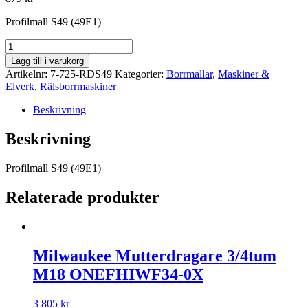
Profilmall S49 (49E1)
Profilmall
S49
Lägg till i varukorg
(49E1)
Artikelnr:
7-725-RDS49
Kategorier:
Borrmallar
,
Maskiner &
mängd
Elverk
,
Rälsborrmaskiner
Beskrivning
Beskrivning
Profilmall S49 (49E1)
Relaterade produkter
Milwaukee Mutterdragare 3/4tum
M18 ONEFHIWF34-0X
3 805
kr