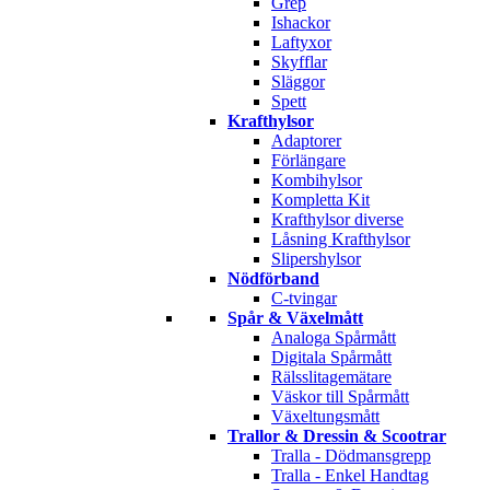
Grep
Ishackor
Laftyxor
Skyfflar
Släggor
Spett
Krafthylsor
Adaptorer
Förlängare
Kombihylsor
Kompletta Kit
Krafthylsor diverse
Låsning Krafthylsor
Slipershylsor
Nödförband
C-tvingar
Spår & Växelmått
Analoga Spårmått
Digitala Spårmått
Rälsslitagemätare
Väskor till Spårmått
Växeltungsmått
Trallor & Dressin & Scootrar
Tralla - Dödmansgrepp
Tralla - Enkel Handtag