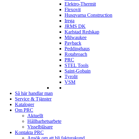
Elektro-Thermit
Flexovit
Husqvarna Construction
Irega
JRMS DK
Karlstad Redskap
Milwaukee
Payback
Peddinghaus
Rotabroach
PRC
STEL Tools
Saint-Gobain
Tyrolit
VSM
Så här handlar man
Service & Tjänster
Kataloger
Om PRC
Aktuellt
Hållbarhetsarbete
Visselblåsare
Kontakta PRC
Ansök om att bli fakturakund