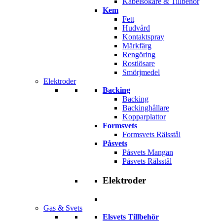
Kabelsökare & Tillbehör
Kem
Fett
Hudvård
Kontaktspray
Märkfärg
Rengöring
Rostlösare
Smörjmedel
Elektroder
Backing
Backing
Backinghållare
Kopparplattor
Formsvets
Formsvets Rälsstål
Påsvets
Påsvets Mangan
Påsvets Rälsstål
Elektroder
Gas & Svets
Elsvets Tillbehör