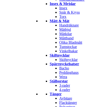
Insex & Mejslar
Insex
Spår & Kryss
Torx
Mått & Mät
Handräknare
Mäthjul
Mätkilar
Måttband
Olika Bladmått
Tumstockar
Vinkelhakar
Skiftnycklar
Skiftnycklar
Spärrnyckelsatser
Bacho
Peddinghaus
Wera
Stålborstar
3-rader
4-rader
Tänger
Avbitare
Flacktänger
Polygriper