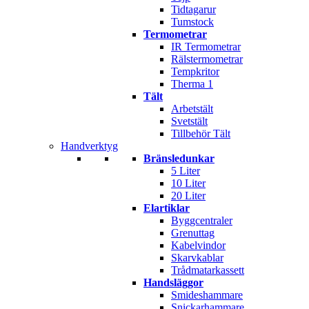
Tidtagarur
Tumstock
Termometrar
IR Termometrar
Rälstermometrar
Tempkritor
Therma 1
Tält
Arbetstält
Svetstält
Tillbehör Tält
Handverktyg
Bränsledunkar
5 Liter
10 Liter
20 Liter
Elartiklar
Byggcentraler
Grenuttag
Kabelvindor
Skarvkablar
Trådmatarkassett
Handsläggor
Smideshammare
Snickarhammare