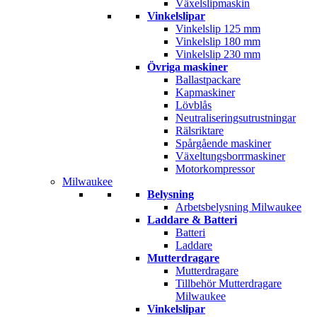
Växelslipmaskin
Vinkelslipar
Vinkelslip 125 mm
Vinkelslip 180 mm
Vinkelslip 230 mm
Övriga maskiner
Ballastpackare
Kapmaskiner
Lövblås
Neutraliseringsutrustningar
Rälsriktare
Spårgående maskiner
Växeltungsborrmaskiner
Motorkompressor
Milwaukee
Belysning
Arbetsbelysning Milwaukee
Laddare & Batteri
Batteri
Laddare
Mutterdragare
Mutterdragare
Tillbehör Mutterdragare
Milwaukee
Vinkelslipar