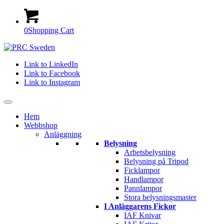
0
Shopping Cart
Link to LinkedIn
Link to Facebook
Link to Instagram
Hem
Webbshop
Anläggning
Belysning
Arbetsbelysning
Belysning på Tripod
Ficklampor
Handlampor
Pannlampor
Stora belysningsmaster
I Anläggarens Fickor
IAF Knivar