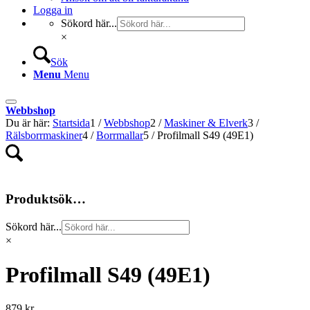
Logga in
Sökord här...
×
Sök
Menu
Menu
Webbshop
Du är här:
Startsida
1
/
Webbshop
2
/
Maskiner & Elverk
3
/
Rälsborrmaskiner
4
/
Borrmallar
5
/
Profilmall S49 (49E1)
Produktsök…
Sökord här...
×
Profilmall S49 (49E1)
879
kr