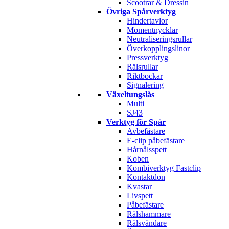
Scootrar & Dressin
Övriga Spårverktyg
Hindertavlor
Momentnycklar
Neutraliseringsrullar
Överkopplingslinor
Pressverktyg
Rälsrullar
Riktbockar
Signalering
Växeltungslås
Multi
SJ43
Verktyg för Spår
Avbefästare
E-clip påbefästare
Hårnålsspett
Koben
Kombiverktyg Fastclip
Kontaktdon
Kvastar
Livspett
Påbefästare
Rälshammare
Rälsvändare