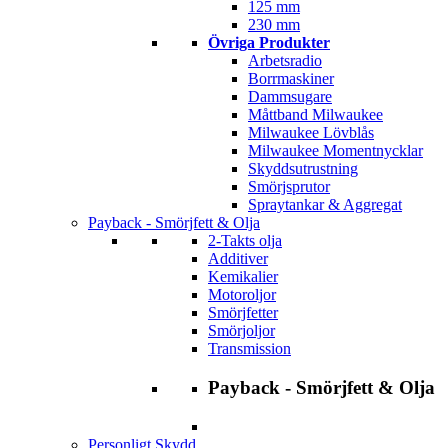
125 mm
230 mm
Övriga Produkter
Arbetsradio
Borrmaskiner
Dammsugare
Måttband Milwaukee
Milwaukee Lövblås
Milwaukee Momentnycklar
Skyddsutrustning
Smörjsprutor
Spraytankar & Aggregat
Payback - Smörjfett & Olja
2-Takts olja
Additiver
Kemikalier
Motoroljor
Smörjfetter
Smörjoljor
Transmission
Payback - Smörjfett & Olja
Personligt Skydd