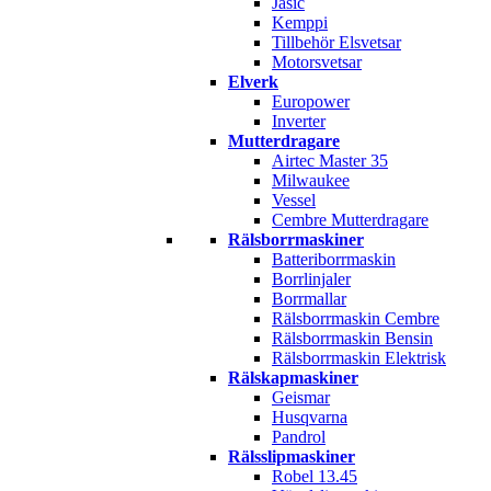
Jasic
Kemppi
Tillbehör Elsvetsar
Motorsvetsar
Elverk
Europower
Inverter
Mutterdragare
Airtec Master 35
Milwaukee
Vessel
Cembre Mutterdragare
Rälsborrmaskiner
Batteriborrmaskin
Borrlinjaler
Borrmallar
Rälsborrmaskin Cembre
Rälsborrmaskin Bensin
Rälsborrmaskin Elektrisk
Rälskapmaskiner
Geismar
Husqvarna
Pandrol
Rälsslipmaskiner
Robel 13.45