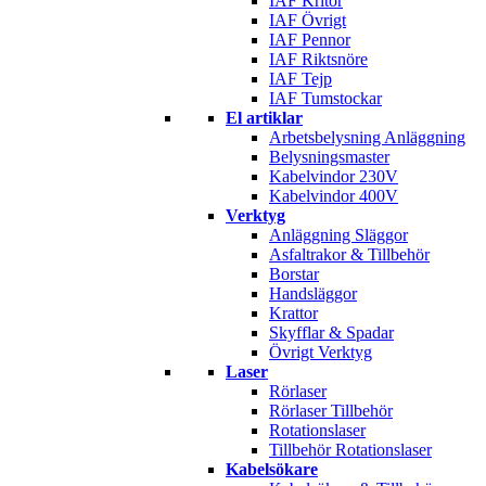
IAF Kritor
IAF Övrigt
IAF Pennor
IAF Riktsnöre
IAF Tejp
IAF Tumstockar
El artiklar
Arbetsbelysning Anläggning
Belysningsmaster
Kabelvindor 230V
Kabelvindor 400V
Verktyg
Anläggning Släggor
Asfaltrakor & Tillbehör
Borstar
Handsläggor
Krattor
Skyfflar & Spadar
Övrigt Verktyg
Laser
Rörlaser
Rörlaser Tillbehör
Rotationslaser
Tillbehör Rotationslaser
Kabelsökare