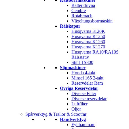
Rälsborrmaskiner
Batteridrivna
Cembre
Rotabroach
Växeltungsborrmaskin
Rälskapar
Husqvarna 3120K
Husqvarna K1250
Husqvarna K1260
Husqvarna K1270
Husqvarna RA10/RA10S
Rälsstativ
Stihl TS800
Slipmaskiner
Honda 4-takt
Minsel 165 2-takt
Reservdelar Ram
Övriga Reservdelar
Diverse Filter
Diverse reservdelar
Luftfilter
Oljor
Spårverktyg & Trallor & Scootrar
Handverktyg
Fyllhammare