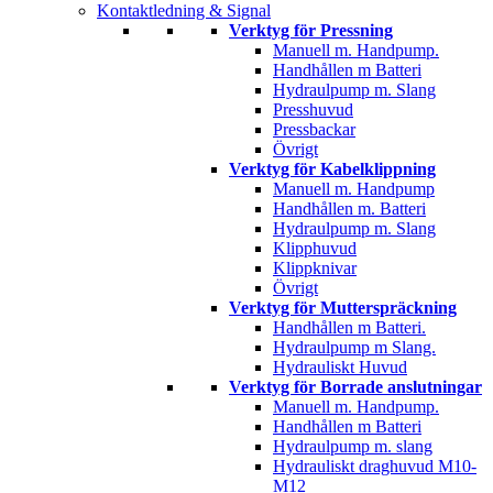
Kontaktledning & Signal
Verktyg för Pressning
Manuell m. Handpump.
Handhållen m Batteri
Hydraulpump m. Slang
Presshuvud
Pressbackar
Övrigt
Verktyg för Kabelklippning
Manuell m. Handpump
Handhållen m. Batteri
Hydraulpump m. Slang
Klipphuvud
Klippknivar
Övrigt
Verktyg för Mutterspräckning
Handhållen m Batteri.
Hydraulpump m Slang.
Hydrauliskt Huvud
Verktyg för Borrade anslutningar
Manuell m. Handpump.
Handhållen m Batteri
Hydraulpump m. slang
Hydrauliskt draghuvud M10-
M12