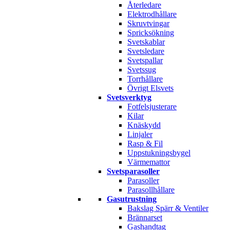
Återledare
Elektrodhållare
Skruvtvingar
Spricksökning
Svetskablar
Svetsledare
Svetspallar
Svetssug
Torrhållare
Övrigt Elsvets
Svetsverktyg
Fotfelsjusterare
Kilar
Knäskydd
Linjaler
Rasp & Fil
Uppstukningsbygel
Värmemattor
Svetsparasoller
Parasoller
Parasollhållare
Gasutrustning
Bakslag Spärr & Ventiler
Brännarset
Gashandtag