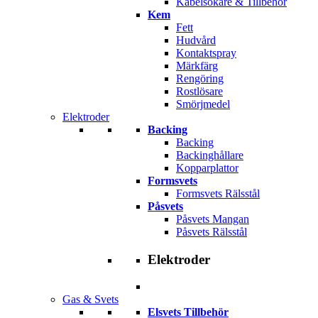
Kabelsökare & Tillbehör
Kem
Fett
Hudvård
Kontaktspray
Märkfärg
Rengöring
Rostlösare
Smörjmedel
Elektroder
Backing
Backing
Backinghållare
Kopparplattor
Formsvets
Formsvets Rälsstål
Påsvets
Påsvets Mangan
Påsvets Rälsstål
Elektroder
Gas & Svets
Elsvets Tillbehör