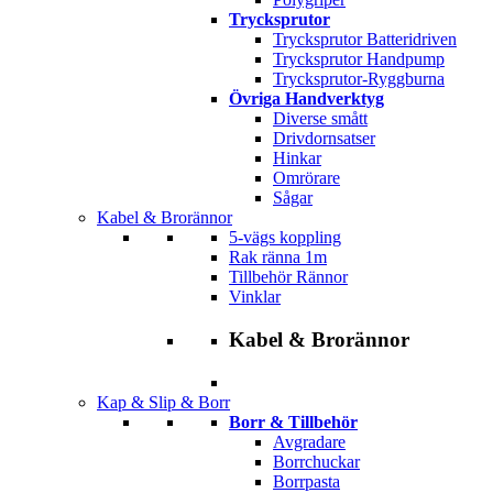
Trycksprutor
Trycksprutor Batteridriven
Trycksprutor Handpump
Trycksprutor-Ryggburna
Övriga Handverktyg
Diverse smått
Drivdornsatser
Hinkar
Omrörare
Sågar
Kabel & Brorännor
5-vägs koppling
Rak ränna 1m
Tillbehör Rännor
Vinklar
Kabel & Brorännor
Kap & Slip & Borr
Borr & Tillbehör
Avgradare
Borrchuckar
Borrpasta