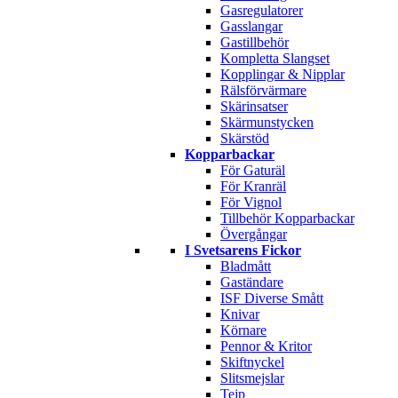
Gasregulatorer
Gasslangar
Gastillbehör
Kompletta Slangset
Kopplingar & Nipplar
Rälsförvärmare
Skärinsatser
Skärmunstycken
Skärstöd
Kopparbackar
För Gaturäl
För Kranräl
För Vignol
Tillbehör Kopparbackar
Övergångar
I Svetsarens Fickor
Bladmått
Gaständare
ISF Diverse Smått
Knivar
Körnare
Pennor & Kritor
Skiftnyckel
Slitsmejslar
Tejp