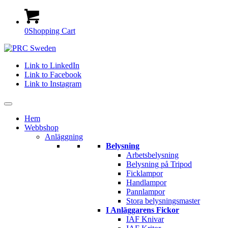
0
Shopping Cart
Link to LinkedIn
Link to Facebook
Link to Instagram
Hem
Webbshop
Anläggning
Belysning
Arbetsbelysning
Belysning på Tripod
Ficklampor
Handlampor
Pannlampor
Stora belysningsmaster
I Anläggarens Fickor
IAF Knivar