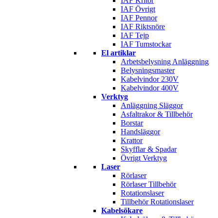
IAF Kritor
IAF Övrigt
IAF Pennor
IAF Riktsnöre
IAF Tejp
IAF Tumstockar
El artiklar
Arbetsbelysning Anläggning
Belysningsmaster
Kabelvindor 230V
Kabelvindor 400V
Verktyg
Anläggning Släggor
Asfaltrakor & Tillbehör
Borstar
Handsläggor
Krattor
Skyfflar & Spadar
Övrigt Verktyg
Laser
Rörlaser
Rörlaser Tillbehör
Rotationslaser
Tillbehör Rotationslaser
Kabelsökare