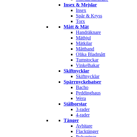
Insex & Mejslar
Insex
Spår & Kryss
Torx
Mått & Mät
Handräknare
Mäthjul
Mätkilar
Måttband
Olika Bladmått
Tumstockar
Vinkelhakar
Skiftnycklar
Skiftnycklar
Spärrnyckelsatser
Bacho
Peddinghaus
Wera
Stålborstar
3-rader
4-rader
Tänger
Avbitare
Flacktänger
Polygriper