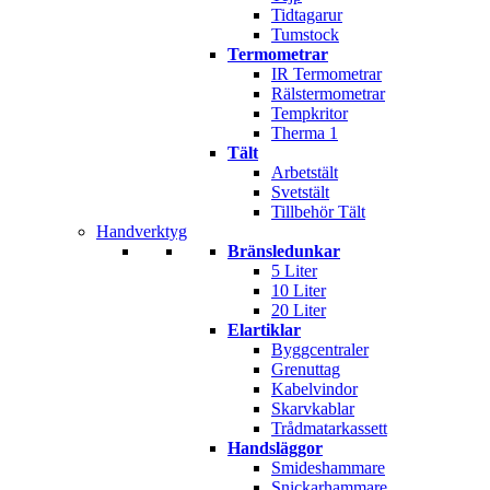
Tidtagarur
Tumstock
Termometrar
IR Termometrar
Rälstermometrar
Tempkritor
Therma 1
Tält
Arbetstält
Svetstält
Tillbehör Tält
Handverktyg
Bränsledunkar
5 Liter
10 Liter
20 Liter
Elartiklar
Byggcentraler
Grenuttag
Kabelvindor
Skarvkablar
Trådmatarkassett
Handsläggor
Smideshammare
Snickarhammare