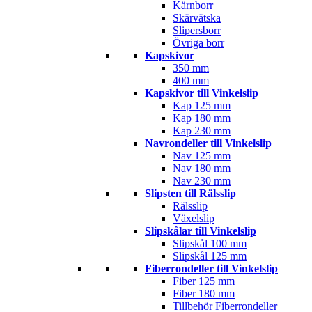
Kärnborr
Skärvätska
Slipersborr
Övriga borr
Kapskivor
350 mm
400 mm
Kapskivor till Vinkelslip
Kap 125 mm
Kap 180 mm
Kap 230 mm
Navrondeller till Vinkelslip
Nav 125 mm
Nav 180 mm
Nav 230 mm
Slipsten till Rälsslip
Rälsslip
Växelslip
Slipskålar till Vinkelslip
Slipskål 100 mm
Slipskål 125 mm
Fiberrondeller till Vinkelslip
Fiber 125 mm
Fiber 180 mm
Tillbehör Fiberrondeller