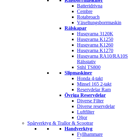
Rälsborrmaskiner
Batteridrivna
Cembre
Rotabroach
Växeltungsborrmaskin
Rälskapar
Husqvarna 3120K
Husqvarna K1250
Husqvarna K1260
Husqvarna K1270
Husqvarna RA10/RA10S
Rälsstativ
Stihl TS800
Slipmaskiner
Honda 4-takt
Minsel 165 2-takt
Reservdelar Ram
Övriga Reservdelar
Diverse Filter
Diverse reservdelar
Luftfilter
Oljor
Spårverktyg & Trallor & Scootrar
Handverktyg
Fyllhammare