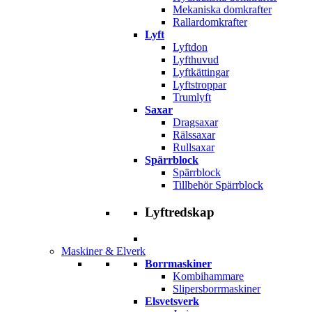
Mekaniska domkrafter
Rallardomkrafter
Lyft
Lyftdon
Lyfthuvud
Lyftkättingar
Lyftstroppar
Trumlyft
Saxar
Dragsaxar
Rälssaxar
Rullsaxar
Spärrblock
Spärrblock
Tillbehör Spärrblock
Lyftredskap
Maskiner & Elverk
Borrmaskiner
Kombihammare
Slipersborrmaskiner
Elsvetsverk