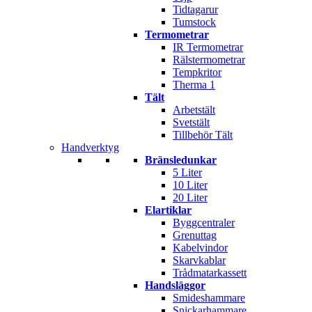
Tidtagarur
Tumstock
Termometrar
IR Termometrar
Rälstermometrar
Tempkritor
Therma 1
Tält
Arbetstält
Svetstält
Tillbehör Tält
Handverktyg
Bränsledunkar
5 Liter
10 Liter
20 Liter
Elartiklar
Byggcentraler
Grenuttag
Kabelvindor
Skarvkablar
Trådmatarkassett
Handsläggor
Smideshammare
Snickarhammare