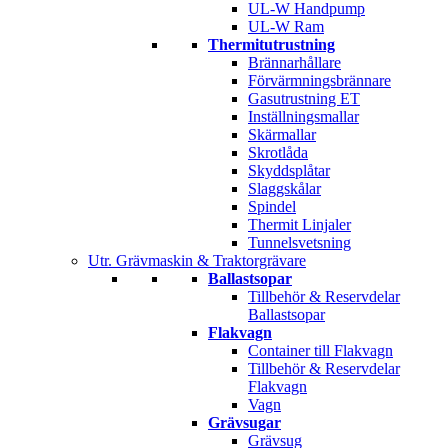
UL-W Handpump
UL-W Ram
Thermitutrustning
Brännarhållare
Förvärmningsbrännare
Gasutrustning ET
Inställningsmallar
Skärmallar
Skrotlåda
Skyddsplåtar
Slaggskålar
Spindel
Thermit Linjaler
Tunnelsvetsning
Utr. Grävmaskin & Traktorgrävare
Ballastsopar
Tillbehör & Reservdelar
Ballastsopar
Flakvagn
Container till Flakvagn
Tillbehör & Reservdelar
Flakvagn
Vagn
Grävsugar
Grävsug