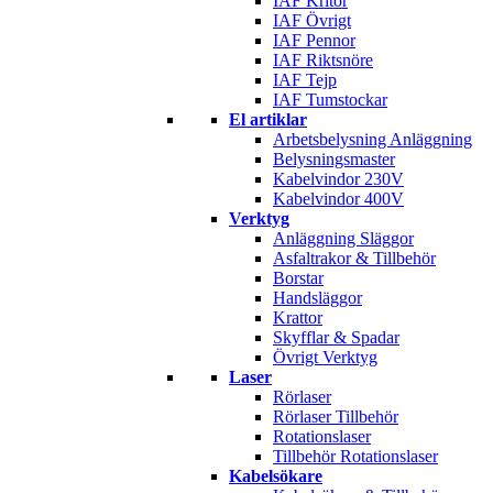
IAF Kritor
IAF Övrigt
IAF Pennor
IAF Riktsnöre
IAF Tejp
IAF Tumstockar
El artiklar
Arbetsbelysning Anläggning
Belysningsmaster
Kabelvindor 230V
Kabelvindor 400V
Verktyg
Anläggning Släggor
Asfaltrakor & Tillbehör
Borstar
Handsläggor
Krattor
Skyfflar & Spadar
Övrigt Verktyg
Laser
Rörlaser
Rörlaser Tillbehör
Rotationslaser
Tillbehör Rotationslaser
Kabelsökare