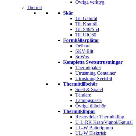
Övriga verktyg
Thermit
Skär
Till Gaturäl
Till Kranräl
Till S49/S54
Till UIC60
Formhållarplåtar
Delbara
SKV-Elit
SoWos
Kompletta Svetsutrustningar
Thermitpaket
Utrustning Container
Utrustning Svetsbil
Thermittillbehör
Spett & Spatel
Tändare
Tätningspasta
Övriga tillbehör
Thermitklippar
Reservdelar Thermitklipp
U-L-RK Kran/Vignol/Gaturäl
UL-W Batteripump
UL-W Elektrisk