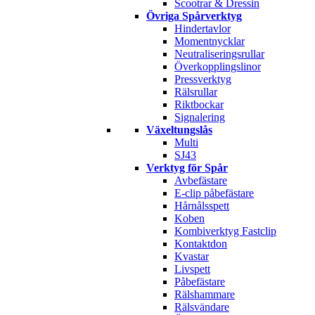
Scootrar & Dressin
Övriga Spårverktyg
Hindertavlor
Momentnycklar
Neutraliseringsrullar
Överkopplingslinor
Pressverktyg
Rälsrullar
Riktbockar
Signalering
Växeltungslås
Multi
SJ43
Verktyg för Spår
Avbefästare
E-clip påbefästare
Hårnålsspett
Koben
Kombiverktyg Fastclip
Kontaktdon
Kvastar
Livspett
Påbefästare
Rälshammare
Rälsvändare