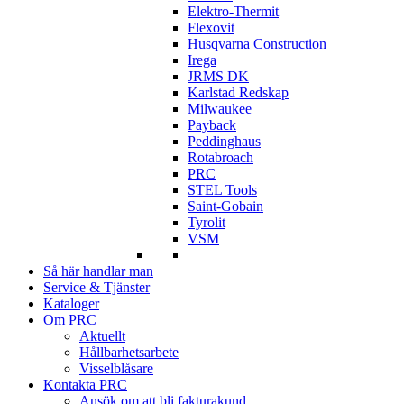
Elektro-Thermit
Flexovit
Husqvarna Construction
Irega
JRMS DK
Karlstad Redskap
Milwaukee
Payback
Peddinghaus
Rotabroach
PRC
STEL Tools
Saint-Gobain
Tyrolit
VSM
Så här handlar man
Service & Tjänster
Kataloger
Om PRC
Aktuellt
Hållbarhetsarbete
Visselblåsare
Kontakta PRC
Ansök om att bli fakturakund