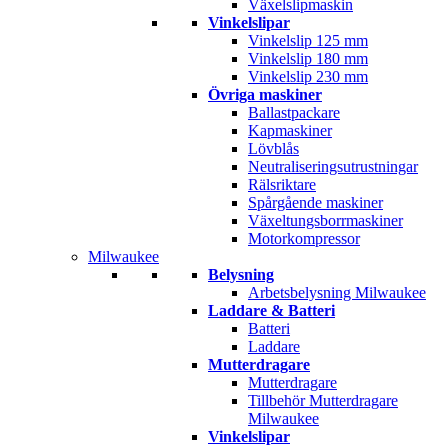
Växelslipmaskin
Vinkelslipar
Vinkelslip 125 mm
Vinkelslip 180 mm
Vinkelslip 230 mm
Övriga maskiner
Ballastpackare
Kapmaskiner
Lövblås
Neutraliseringsutrustningar
Rälsriktare
Spårgående maskiner
Växeltungsborrmaskiner
Motorkompressor
Milwaukee
Belysning
Arbetsbelysning Milwaukee
Laddare & Batteri
Batteri
Laddare
Mutterdragare
Mutterdragare
Tillbehör Mutterdragare
Milwaukee
Vinkelslipar