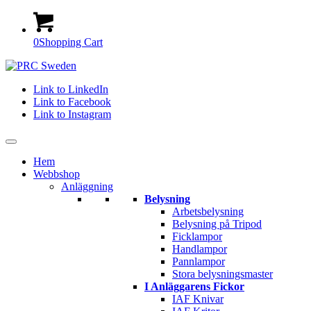
0
Shopping Cart
Link to LinkedIn
Link to Facebook
Link to Instagram
Hem
Webbshop
Anläggning
Belysning
Arbetsbelysning
Belysning på Tripod
Ficklampor
Handlampor
Pannlampor
Stora belysningsmaster
I Anläggarens Fickor
IAF Knivar