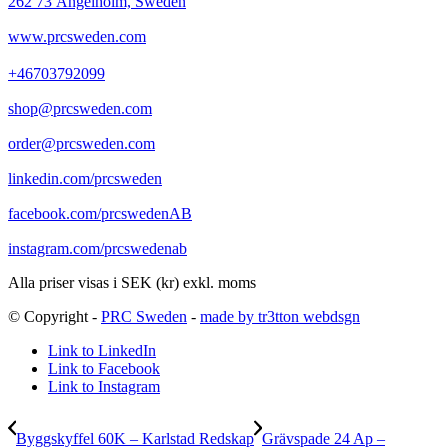
262 73 Ängelholm, Sweden
www.prcsweden.com
+46703792099
shop@prcsweden.com
order@prcsweden.com
linkedin.com/prcsweden
facebook.com/prcswedenAB
instagram.com/prcswedenab
Alla priser visas i SEK (kr) exkl. moms
© Copyright -
PRC Sweden
-
made by tr3tton webdsgn
Link to LinkedIn
Link to Facebook
Link to Instagram
Byggskyffel 60K – Karlstad Redskap
Grävspade 24 Ap –