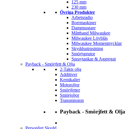
125 mm
230 mm
Övriga Produkter
Arbetsradio
Borrmaskiner
Dammsugare
Måttband Milwaukee
Milwaukee Lövblås
Milwaukee Momentnycklar
Skyddsutrustning
Smörjsprutor
Spraytankar & Aggregat
Payback - Smörjfett & Olja
2-Takts olja
Additiver
Kemikalier
Motoroljor
Smörjfetter
Smörjoljor
Transmission
Payback - Smörjfett & Olja
Personligt Skydd