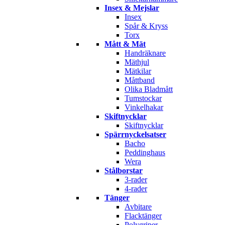
Insex & Mejslar
Insex
Spår & Kryss
Torx
Mått & Mät
Handräknare
Mäthjul
Mätkilar
Måttband
Olika Bladmått
Tumstockar
Vinkelhakar
Skiftnycklar
Skiftnycklar
Spärrnyckelsatser
Bacho
Peddinghaus
Wera
Stålborstar
3-rader
4-rader
Tänger
Avbitare
Flacktänger
Polygriper