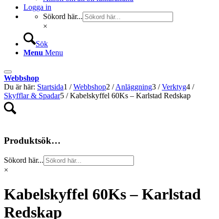
Logga in
Sökord här...
×
Sök
Menu
Menu
Webbshop
Du är här:
Startsida
1
/
Webbshop
2
/
Anläggning
3
/
Verktyg
4
/
Skyfflar & Spadar
5
/
Kabelskyffel 60Ks – Karlstad Redskap
Produktsök…
Sökord här...
×
Kabelskyffel 60Ks – Karlstad
Redskap