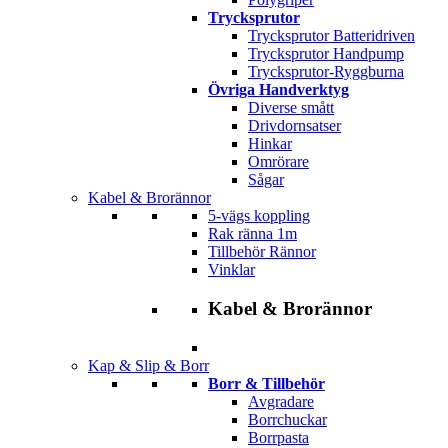
Trycksprutor
Trycksprutor Batteridriven
Trycksprutor Handpump
Trycksprutor-Ryggburna
Övriga Handverktyg
Diverse smått
Drivdornsatser
Hinkar
Omrörare
Sågar
Kabel & Brorännor
5-vägs koppling
Rak ränna 1m
Tillbehör Rännor
Vinklar
Kabel & Brorännor
Kap & Slip & Borr
Borr & Tillbehör
Avgradare
Borrchuckar
Borrpasta