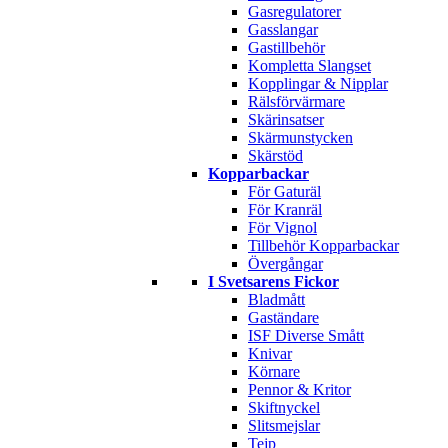
Gasregulatorer
Gasslangar
Gastillbehör
Kompletta Slangset
Kopplingar & Nipplar
Rälsförvärmare
Skärinsatser
Skärmunstycken
Skärstöd
Kopparbackar
För Gaturäl
För Kranräl
För Vignol
Tillbehör Kopparbackar
Övergångar
I Svetsarens Fickor
Bladmått
Gaständare
ISF Diverse Smått
Knivar
Körnare
Pennor & Kritor
Skiftnyckel
Slitsmejslar
Tejp