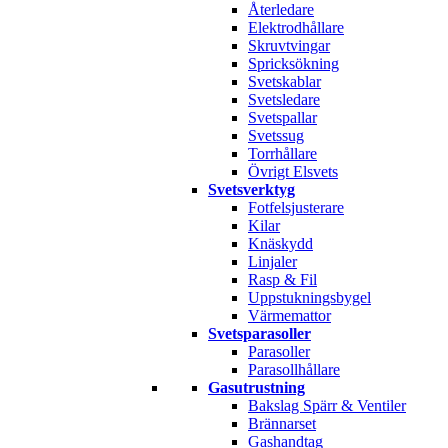
Återledare
Elektrodhållare
Skruvtvingar
Spricksökning
Svetskablar
Svetsledare
Svetspallar
Svetssug
Torrhållare
Övrigt Elsvets
Svetsverktyg
Fotfelsjusterare
Kilar
Knäskydd
Linjaler
Rasp & Fil
Uppstukningsbygel
Värmemattor
Svetsparasoller
Parasoller
Parasollhållare
Gasutrustning
Bakslag Spärr & Ventiler
Brännarset
Gashandtag