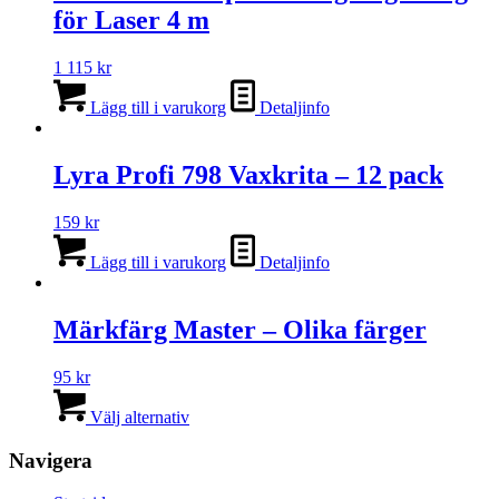
för Laser 4 m
1 115
kr
Lägg till i varukorg
Detaljinfo
Lyra Profi 798 Vaxkrita – 12 pack
159
kr
Lägg till i varukorg
Detaljinfo
Märkfärg Master – Olika färger
95
kr
Den
här
Välj alternativ
produkten
har
Navigera
flera
varianter.