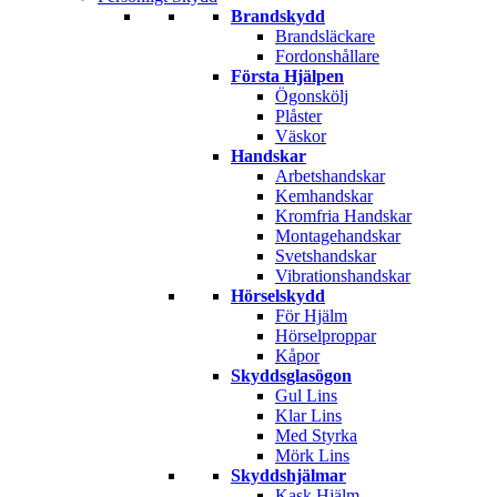
Brandskydd
Brandsläckare
Fordonshållare
Första Hjälpen
Ögonskölj
Plåster
Väskor
Handskar
Arbetshandskar
Kemhandskar
Kromfria Handskar
Montagehandskar
Svetshandskar
Vibrationshandskar
Hörselskydd
För Hjälm
Hörselproppar
Kåpor
Skyddsglasögon
Gul Lins
Klar Lins
Med Styrka
Mörk Lins
Skyddshjälmar
Kask Hjälm