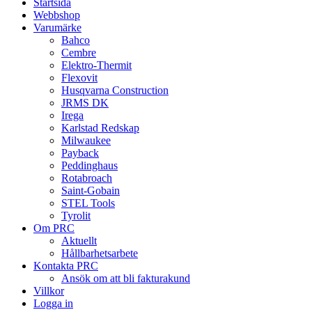
Startsida
De
Webbshop
olika
Varumärke
alternativen
Bahco
kan
Cembre
väljas
Elektro-Thermit
på
Flexovit
produktsidan
Husqvarna Construction
JRMS DK
Irega
Karlstad Redskap
Milwaukee
Payback
Peddinghaus
Rotabroach
Saint-Gobain
STEL Tools
Tyrolit
Om PRC
Aktuellt
Hållbarhetsarbete
Kontakta PRC
Ansök om att bli fakturakund
Villkor
Logga in