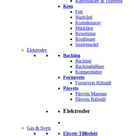
Kabelsökare & Tillbehör
Kem
Fett
Hudvård
Kontaktspray
Märkfärg
Rengöring
Rostlösare
Smörjmedel
Elektroder
Backing
Backing
Backinghållare
Kopparplattor
Formsvets
Formsvets Rälsstål
Påsvets
Påsvets Mangan
Påsvets Rälsstål
Elektroder
Gas & Svets
Elsvets Tillbehör