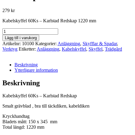
279
kr
Kabelskyffel 60Ks – Karlstad Redskap 1220 mm
Kabelskyffel
60Ks
Lägg till i varukorg
-
Artikelnr:
10100
Kategorier:
Anläggning
,
Skyfflar & Spadar
,
Karlstad
Verktyg
Etiketter:
Anläggning
,
Kabelskyffel
,
Skyffel
,
Trädgård
Redskap
mängd
Beskrivning
Ytterligare information
Beskrivning
Kabelskyffel 60Ks – Karlstad Redskap
Smalt grävblad , bra till täckdiken, kabeldiken
Kryckhandtag
Bladets mått: 150 x 345 mm
Total längd: 1220 mm