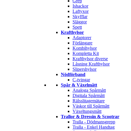
Grep
Ishackor
Laftyxor
Skyfflar
Släggor
Spett
Krafthylsor
Adaptorer
Förlängare
Kombihylsor
Kompletta Kit
Krafthylsor diverse
Låsning Krafthylsor
Slipershylsor
Nödförband
C-tvingar
Spår & Växelmått
Analoga Spårmått
Digitala Spårmått
Rälsslitagemätare
Väskor till Spårmått
Växeltungsmått
Trallor & Dressin & Scootrar
Tralla - Dödmansgrepp
Tralla - Enkel Handtag