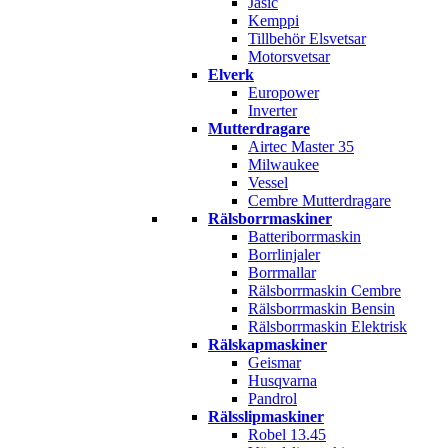
Jasic
Kemppi
Tillbehör Elsvetsar
Motorsvetsar
Elverk
Europower
Inverter
Mutterdragare
Airtec Master 35
Milwaukee
Vessel
Cembre Mutterdragare
Rälsborrmaskiner
Batteriborrmaskin
Borrlinjaler
Borrmallar
Rälsborrmaskin Cembre
Rälsborrmaskin Bensin
Rälsborrmaskin Elektrisk
Rälskapmaskiner
Geismar
Husqvarna
Pandrol
Rälsslipmaskiner
Robel 13.45