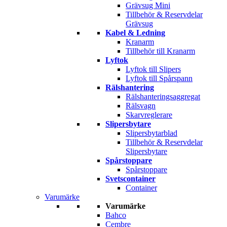
Grävsug Mini
Tillbehör & Reservdelar
Grävsug
Kabel & Ledning
Kranarm
Tillbehör till Kranarm
Lyftok
Lyftok till Slipers
Lyftok till Spårspann
Rälshantering
Rälshanteringsaggregat
Rälsvagn
Skarvreglerare
Slipersbytare
Slipersbytarblad
Tillbehör & Reservdelar
Slipersbytare
Spårstoppare
Spårstoppare
Svetscontainer
Container
Varumärke
Varumärke
Bahco
Cembre