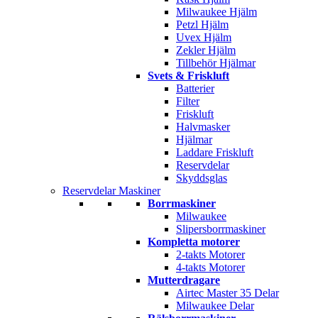
Milwaukee Hjälm
Petzl Hjälm
Uvex Hjälm
Zekler Hjälm
Tillbehör Hjälmar
Svets & Friskluft
Batterier
Filter
Friskluft
Halvmasker
Hjälmar
Laddare Friskluft
Reservdelar
Skyddsglas
Reservdelar Maskiner
Borrmaskiner
Milwaukee
Slipersborrmaskiner
Kompletta motorer
2-takts Motorer
4-takts Motorer
Mutterdragare
Airtec Master 35 Delar
Milwaukee Delar