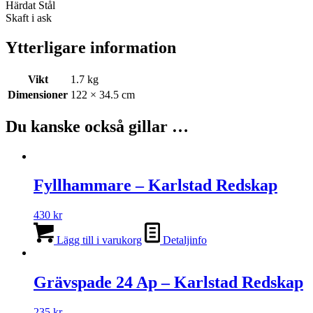
Härdat Stål
Skaft i ask
Ytterligare information
Vikt
1.7 kg
Dimensioner
122 × 34.5 cm
Du kanske också gillar …
Fyllhammare – Karlstad Redskap
430
kr
Lägg till i varukorg
Detaljinfo
Grävspade 24 Ap – Karlstad Redskap
235
kr