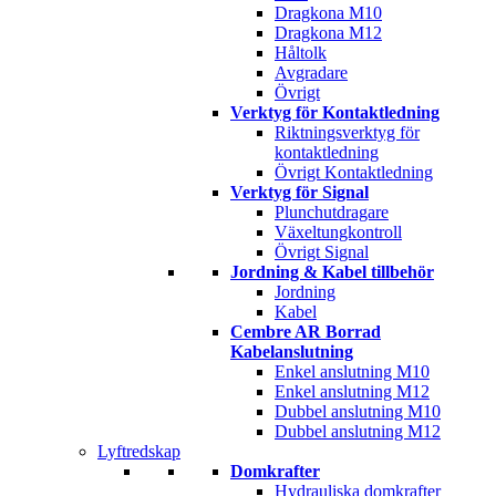
Dragkona M10
Dragkona M12
Håltolk
Avgradare
Övrigt
Verktyg för Kontaktledning
Riktningsverktyg för
kontaktledning
Övrigt Kontaktledning
Verktyg för Signal
Plunchutdragare
Växeltungkontroll
Övrigt Signal
Jordning & Kabel tillbehör
Jordning
Kabel
Cembre AR Borrad
Kabelanslutning
Enkel anslutning M10
Enkel anslutning M12
Dubbel anslutning M10
Dubbel anslutning M12
Lyftredskap
Domkrafter
Hydrauliska domkrafter