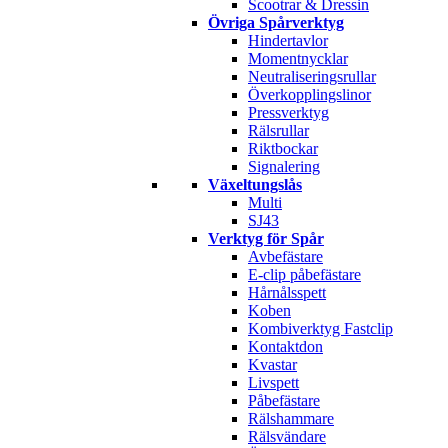
Scootrar & Dressin
Övriga Spårverktyg
Hindertavlor
Momentnycklar
Neutraliseringsrullar
Överkopplingslinor
Pressverktyg
Rälsrullar
Riktbockar
Signalering
Växeltungslås
Multi
SJ43
Verktyg för Spår
Avbefästare
E-clip påbefästare
Hårnålsspett
Koben
Kombiverktyg Fastclip
Kontaktdon
Kvastar
Livspett
Påbefästare
Rälshammare
Rälsvändare