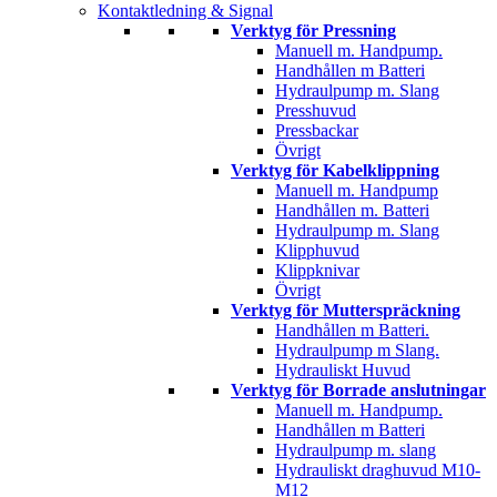
Kontaktledning & Signal
Verktyg för Pressning
Manuell m. Handpump.
Handhållen m Batteri
Hydraulpump m. Slang
Presshuvud
Pressbackar
Övrigt
Verktyg för Kabelklippning
Manuell m. Handpump
Handhållen m. Batteri
Hydraulpump m. Slang
Klipphuvud
Klippknivar
Övrigt
Verktyg för Mutterspräckning
Handhållen m Batteri.
Hydraulpump m Slang.
Hydrauliskt Huvud
Verktyg för Borrade anslutningar
Manuell m. Handpump.
Handhållen m Batteri
Hydraulpump m. slang
Hydrauliskt draghuvud M10-
M12