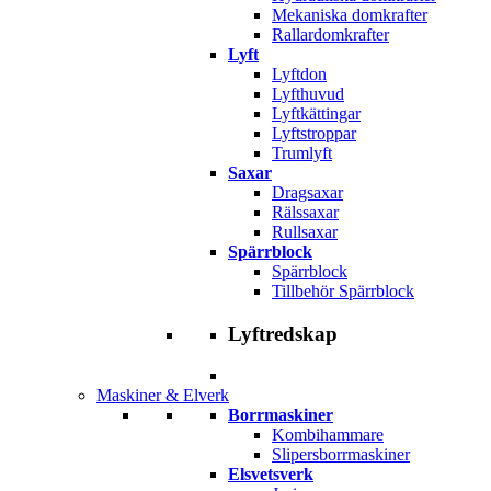
Mekaniska domkrafter
Rallardomkrafter
Lyft
Lyftdon
Lyfthuvud
Lyftkättingar
Lyftstroppar
Trumlyft
Saxar
Dragsaxar
Rälssaxar
Rullsaxar
Spärrblock
Spärrblock
Tillbehör Spärrblock
Lyftredskap
Maskiner & Elverk
Borrmaskiner
Kombihammare
Slipersborrmaskiner
Elsvetsverk