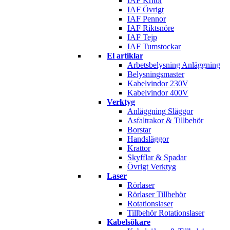
IAF Kritor
IAF Övrigt
IAF Pennor
IAF Riktsnöre
IAF Tejp
IAF Tumstockar
El artiklar
Arbetsbelysning Anläggning
Belysningsmaster
Kabelvindor 230V
Kabelvindor 400V
Verktyg
Anläggning Släggor
Asfaltrakor & Tillbehör
Borstar
Handsläggor
Krattor
Skyfflar & Spadar
Övrigt Verktyg
Laser
Rörlaser
Rörlaser Tillbehör
Rotationslaser
Tillbehör Rotationslaser
Kabelsökare