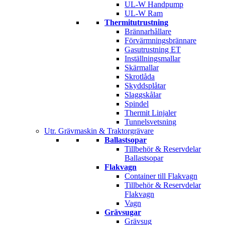
UL-W Handpump
UL-W Ram
Thermitutrustning
Brännarhållare
Förvärmningsbrännare
Gasutrustning ET
Inställningsmallar
Skärmallar
Skrotlåda
Skyddsplåtar
Slaggskålar
Spindel
Thermit Linjaler
Tunnelsvetsning
Utr. Grävmaskin & Traktorgrävare
Ballastsopar
Tillbehör & Reservdelar
Ballastsopar
Flakvagn
Container till Flakvagn
Tillbehör & Reservdelar
Flakvagn
Vagn
Grävsugar
Grävsug