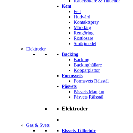
Kabelsökare & Tillbehör
Kem
Fett
Hudvård
Kontaktspray
Märkfärg
Rengöring
Rostlösare
Smörjmedel
Elektroder
Backing
Backing
Backinghållare
Kopparplattor
Formsvets
Formsvets Rälsstål
Påsvets
Påsvets Mangan
Påsvets Rälsstål
Elektroder
Gas & Svets
Elsvets Tillbehör