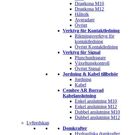
Dragkona M10
Dragkona M12
Håltolk
Avgradare
Övrigt
Verktyg för Kontaktledning
Riktningsverktyg för
kontaktledning
Övrigt Kontaktledning
Verktyg för Signal
Plunchutdragare
Växeltungkontroll
Övrigt Signal
Jordning & Kabel tillbehör
Jordning
Kabel
Cembre AR Borrad
Kabelanslutning
Enkel anslutning M10
Enkel anslutning M12
Dubbel anslutning M10
Dubbel anslutning M12
Lyftredskap
Domkrafter
Hydrauliska domkrafter