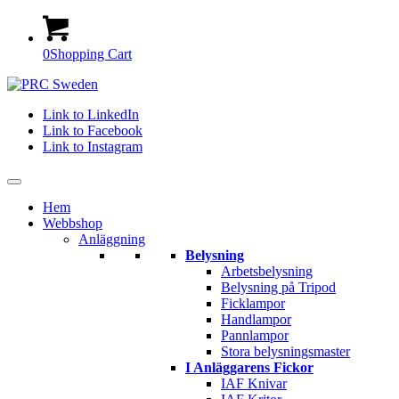
0
Shopping Cart
Link to LinkedIn
Link to Facebook
Link to Instagram
Hem
Webbshop
Anläggning
Belysning
Arbetsbelysning
Belysning på Tripod
Ficklampor
Handlampor
Pannlampor
Stora belysningsmaster
I Anläggarens Fickor
IAF Knivar