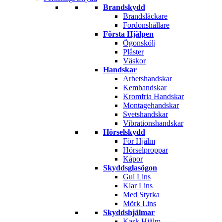
Brandskydd
Brandsläckare
Fordonshållare
Första Hjälpen
Ögonskölj
Plåster
Väskor
Handskar
Arbetshandskar
Kemhandskar
Kromfria Handskar
Montagehandskar
Svetshandskar
Vibrationshandskar
Hörselskydd
För Hjälm
Hörselproppar
Kåpor
Skyddsglasögon
Gul Lins
Klar Lins
Med Styrka
Mörk Lins
Skyddshjälmar
Kask Hjälm