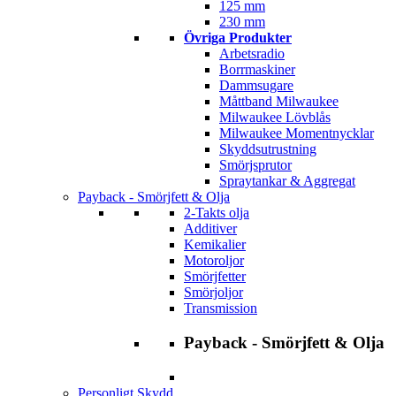
125 mm
230 mm
Övriga Produkter
Arbetsradio
Borrmaskiner
Dammsugare
Måttband Milwaukee
Milwaukee Lövblås
Milwaukee Momentnycklar
Skyddsutrustning
Smörjsprutor
Spraytankar & Aggregat
Payback - Smörjfett & Olja
2-Takts olja
Additiver
Kemikalier
Motoroljor
Smörjfetter
Smörjoljor
Transmission
Payback - Smörjfett & Olja
Personligt Skydd