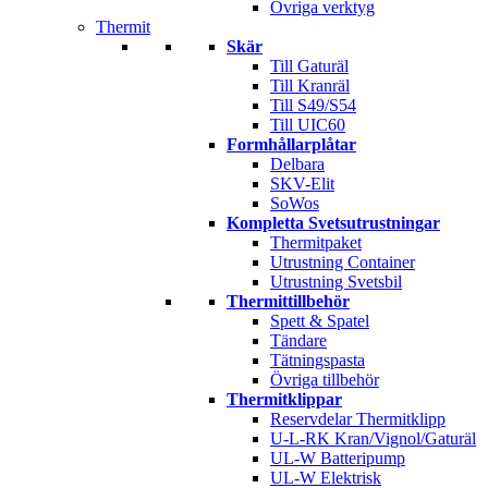
Övriga verktyg
Thermit
Skär
Till Gaturäl
Till Kranräl
Till S49/S54
Till UIC60
Formhållarplåtar
Delbara
SKV-Elit
SoWos
Kompletta Svetsutrustningar
Thermitpaket
Utrustning Container
Utrustning Svetsbil
Thermittillbehör
Spett & Spatel
Tändare
Tätningspasta
Övriga tillbehör
Thermitklippar
Reservdelar Thermitklipp
U-L-RK Kran/Vignol/Gaturäl
UL-W Batteripump
UL-W Elektrisk