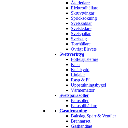
Återledare
Elektrodhållare
Skruvtvingar
Spricksökning
Svetskablar
Svetsledare
Svetspallar
Svetssug
Torrhållare
Övrigt Elsvets
Svetsverktyg
Fotfelsjusterare
Kilar
Knäskydd
Linjaler
Rasp & Fil
Uppstukningsbygel
Värmemattor
Svetsparasoller
Parasoller
Parasollhållare
Gasutrustning
Bakslag Spärr & Ventiler
Brännarset
Gashandtag