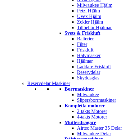
Milwaukee Hjälm
Petzl Hjälm
Uvex Hjälm
Zekler Hjälm
Tillbehör Hjälmar
Svets & Friskluft
Batterier
Filter
Friskluft
Halvmasker
Hjälmar
Laddare Friskluft
Reservdelar
Skyddsglas
Reservdelar Maskiner
Borrmaskiner
Milwaukee
Slipersborrmaskiner
Kompletta motorer
2-takts Motorer
4-takts Motorer
Mutterdragare
Airtec Master 35 Delar
Milwaukee Delar