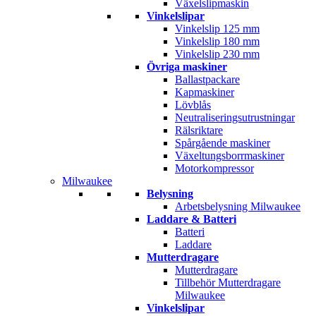
Växelslipmaskin
Vinkelslipar
Vinkelslip 125 mm
Vinkelslip 180 mm
Vinkelslip 230 mm
Övriga maskiner
Ballastpackare
Kapmaskiner
Lövblås
Neutraliseringsutrustningar
Rälsriktare
Spårgående maskiner
Växeltungsborrmaskiner
Motorkompressor
Milwaukee
Belysning
Arbetsbelysning Milwaukee
Laddare & Batteri
Batteri
Laddare
Mutterdragare
Mutterdragare
Tillbehör Mutterdragare
Milwaukee
Vinkelslipar