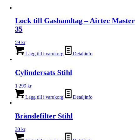
Lock till Gashandtag – Airtec Master
35
59
kr
Lägg till i varukorg
Detaljinfo
Cylindersats Stihl
1 299
kr
Lägg till i varukorg
Detaljinfo
Bränslefilter Stihl
30
kr