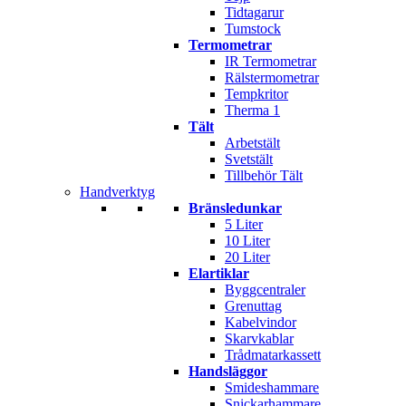
Tidtagarur
Tumstock
Termometrar
IR Termometrar
Rälstermometrar
Tempkritor
Therma 1
Tält
Arbetstält
Svetstält
Tillbehör Tält
Handverktyg
Bränsledunkar
5 Liter
10 Liter
20 Liter
Elartiklar
Byggcentraler
Grenuttag
Kabelvindor
Skarvkablar
Trådmatarkassett
Handsläggor
Smideshammare
Snickarhammare