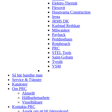
Elektro-Thermit
Flexovit
Husqvarna Construction
Irega
JRMS DK
Karlstad Redskap
Milwaukee
Payback
Peddinghaus
Rotabroach
PRC
STEL Tools
Saint-Gobain
Tyrolit
VSM
Så här handlar man
Service & Tjänster
Kataloger
Om PRC
Aktuellt
Hållbarhetsarbete
Visselblåsare
Kontakta PRC
Ansök om att bli fakturakund