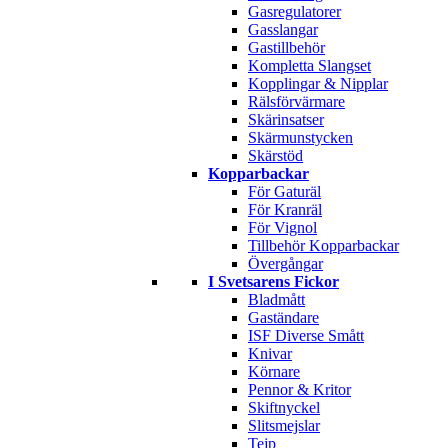
Gasregulatorer
Gasslangar
Gastillbehör
Kompletta Slangset
Kopplingar & Nipplar
Rälsförvärmare
Skärinsatser
Skärmunstycken
Skärstöd
Kopparbackar
För Gaturäl
För Kranräl
För Vignol
Tillbehör Kopparbackar
Övergångar
I Svetsarens Fickor
Bladmått
Gaständare
ISF Diverse Smått
Knivar
Körnare
Pennor & Kritor
Skiftnyckel
Slitsmejslar
Tejp