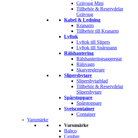
Grävsug Mini
Tillbehör & Reservdelar
Grävsug
Kabel & Ledning
Kranarm
Tillbehör till Kranarm
Lyftok
Lyftok till Slipers
Lyftok till Spårspann
Rälshantering
Rälshanteringsaggregat
Rälsvagn
Skarvreglerare
Slipersbytare
Slipersbytarblad
Tillbehör & Reservdelar
Slipersbytare
Spårstoppare
Spårstoppare
Svetscontainer
Container
Varumärke
Varumärke
Bahco
Cembre