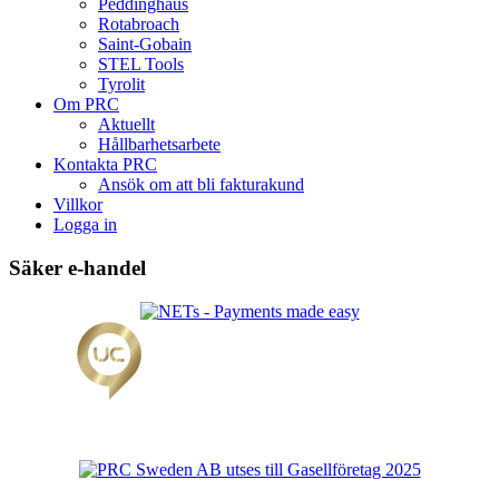
Peddinghaus
Rotabroach
Saint-Gobain
STEL Tools
Tyrolit
Om PRC
Aktuellt
Hållbarhetsarbete
Kontakta PRC
Ansök om att bli fakturakund
Villkor
Logga in
Säker e-handel