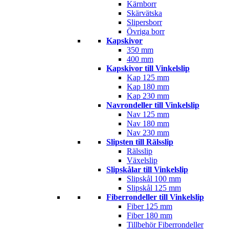
Kärnborr
Skärvätska
Slipersborr
Övriga borr
Kapskivor
350 mm
400 mm
Kapskivor till Vinkelslip
Kap 125 mm
Kap 180 mm
Kap 230 mm
Navrondeller till Vinkelslip
Nav 125 mm
Nav 180 mm
Nav 230 mm
Slipsten till Rälsslip
Rälsslip
Växelslip
Slipskålar till Vinkelslip
Slipskål 100 mm
Slipskål 125 mm
Fiberrondeller till Vinkelslip
Fiber 125 mm
Fiber 180 mm
Tillbehör Fiberrondeller