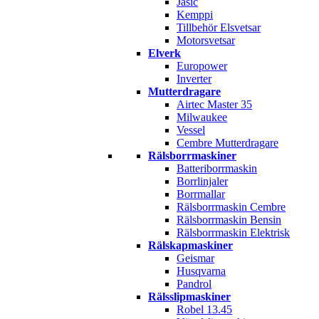
Jasic
Kemppi
Tillbehör Elsvetsar
Motorsvetsar
Elverk
Europower
Inverter
Mutterdragare
Airtec Master 35
Milwaukee
Vessel
Cembre Mutterdragare
Rälsborrmaskiner
Batteriborrmaskin
Borrlinjaler
Borrmallar
Rälsborrmaskin Cembre
Rälsborrmaskin Bensin
Rälsborrmaskin Elektrisk
Rälskapmaskiner
Geismar
Husqvarna
Pandrol
Rälsslipmaskiner
Robel 13.45