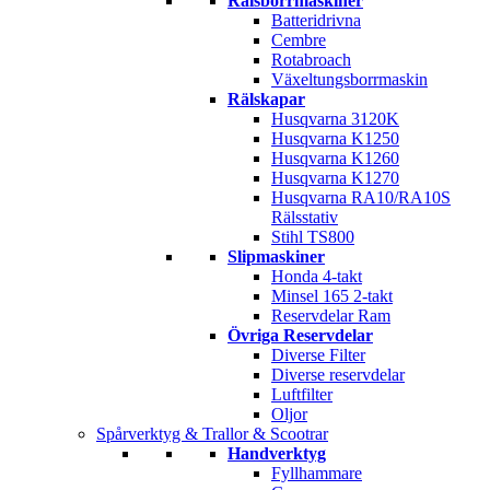
Rälsborrmaskiner
Batteridrivna
Cembre
Rotabroach
Växeltungsborrmaskin
Rälskapar
Husqvarna 3120K
Husqvarna K1250
Husqvarna K1260
Husqvarna K1270
Husqvarna RA10/RA10S
Rälsstativ
Stihl TS800
Slipmaskiner
Honda 4-takt
Minsel 165 2-takt
Reservdelar Ram
Övriga Reservdelar
Diverse Filter
Diverse reservdelar
Luftfilter
Oljor
Spårverktyg & Trallor & Scootrar
Handverktyg
Fyllhammare