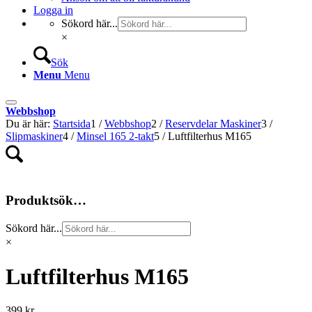
Logga in
Sökord här...
×
Sök
Menu
Menu
Webbshop
Du är här:
Startsida
1
/
Webbshop
2
/
Reservdelar Maskiner
3
/
Slipmaskiner
4
/
Minsel 165 2-takt
5
/
Luftfilterhus M165
Produktsök…
Sökord här...
×
Luftfilterhus M165
399
kr