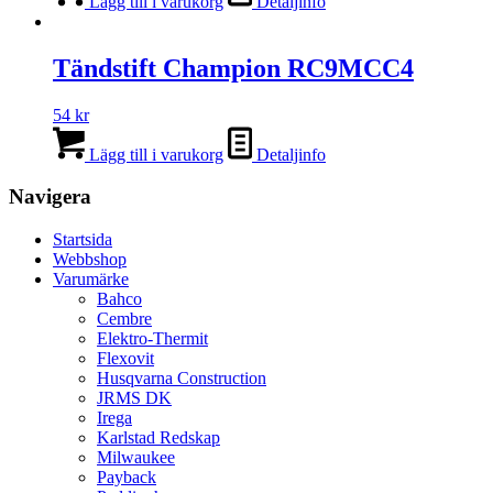
Lägg till i varukorg
Detaljinfo
Tändstift Champion RC9MCC4
54
kr
Lägg till i varukorg
Detaljinfo
Navigera
Startsida
Webbshop
Varumärke
Bahco
Cembre
Elektro-Thermit
Flexovit
Husqvarna Construction
JRMS DK
Irega
Karlstad Redskap
Milwaukee
Payback