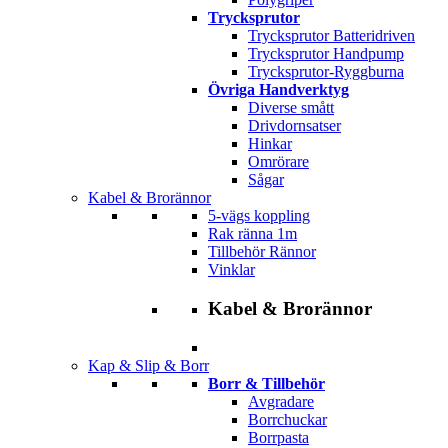
Trycksprutor
Trycksprutor Batteridriven
Trycksprutor Handpump
Trycksprutor-Ryggburna
Övriga Handverktyg
Diverse smått
Drivdornsatser
Hinkar
Omrörare
Sågar
Kabel & Brorännor
5-vägs koppling
Rak ränna 1m
Tillbehör Rännor
Vinklar
Kabel & Brorännor
Kap & Slip & Borr
Borr & Tillbehör
Avgradare
Borrchuckar
Borrpasta