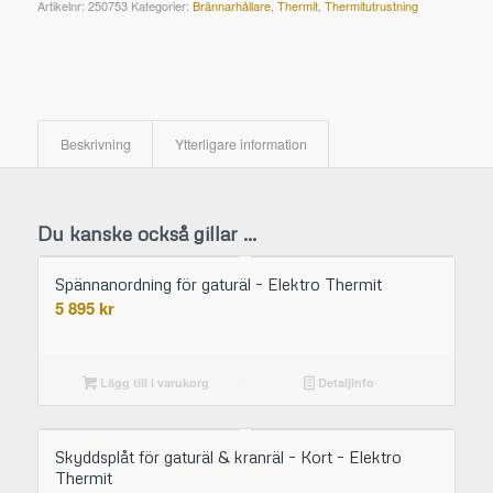
Artikelnr:
250753
Kategorier:
Brännarhållare
,
Thermit
,
Thermitutrustning
Beskrivning
Ytterligare information
Du kanske också gillar …
Spännanordning för gaturäl – Elektro Thermit
5 895
kr
Lägg till i varukorg
Detaljinfo
Skyddsplåt för gaturäl & kranräl – Kort – Elektro
Thermit