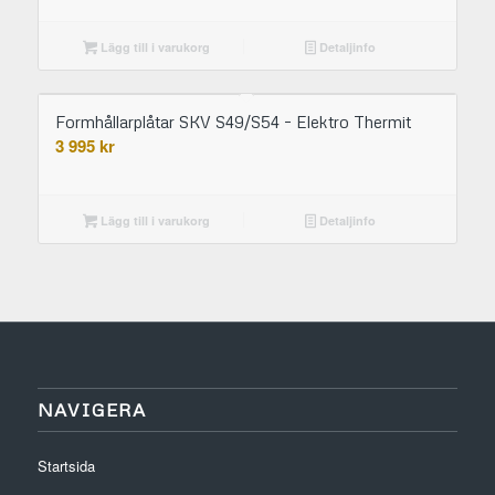
Lägg till i varukorg
Detaljinfo
Formhållarplåtar SKV S49/S54 – Elektro Thermit
3 995
kr
Lägg till i varukorg
Detaljinfo
NAVIGERA
Startsida