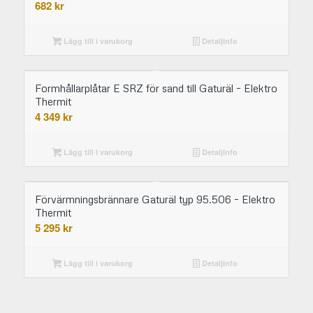
682
kr
Lägg till i varukorg
Detaljinfo
Formhållarplåtar E SRZ för sand till Gaturäl – Elektro
Thermit
4 349
kr
Lägg till i varukorg
Detaljinfo
Förvärmningsbrännare Gaturäl typ 95.506 – Elektro
Thermit
5 295
kr
Lägg till i varukorg
Detaljinfo