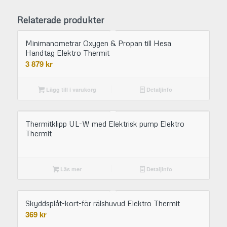
Relaterade produkter
Minimanometrar Oxygen & Propan till Hesa
Handtag Elektro Thermit
3 879
kr
Lägg till i varukorg
Detaljinfo
Thermitklipp UL-W med Elektrisk pump Elektro
Thermit
Läs mer
Detaljinfo
Skyddsplåt-kort-för rälshuvud Elektro Thermit
369
kr