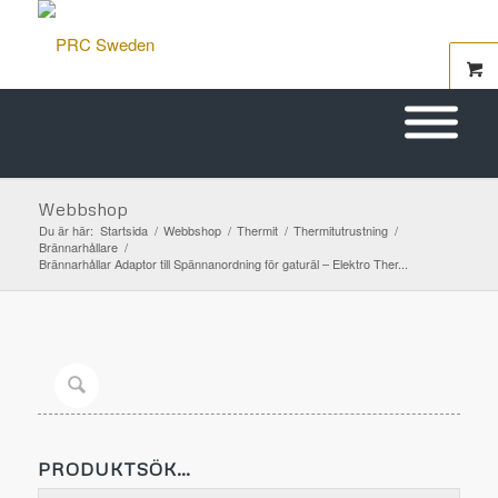
Webbshop
Du är här:
Startsida
/
Webbshop
/
Thermit
/
Thermitutrustning
/
Brännarhållare
/
Brännarhållar Adaptor till Spännanordning för gaturäl – Elektro Ther...
PRODUKTSÖK…