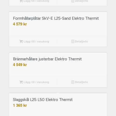
Lägg till i varukorg
Detaljinfo
Formhållarplåtar SkV-E L25-Sand Elektro Thermit
4 579
kr
Lägg till i varukorg
Detaljinfo
Brännarhållare justerbar Elektro Thermit
4 549
kr
Lägg till i varukorg
Detaljinfo
Slaggskål L25 L50 Elektro Thermit
1 365
kr