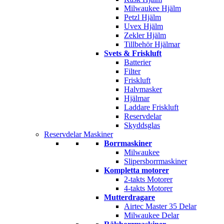
Milwaukee Hjälm
Petzl Hjälm
Uvex Hjälm
Zekler Hjälm
Tillbehör Hjälmar
Svets & Friskluft
Batterier
Filter
Friskluft
Halvmasker
Hjälmar
Laddare Friskluft
Reservdelar
Skyddsglas
Reservdelar Maskiner
Borrmaskiner
Milwaukee
Slipersborrmaskiner
Kompletta motorer
2-takts Motorer
4-takts Motorer
Mutterdragare
Airtec Master 35 Delar
Milwaukee Delar