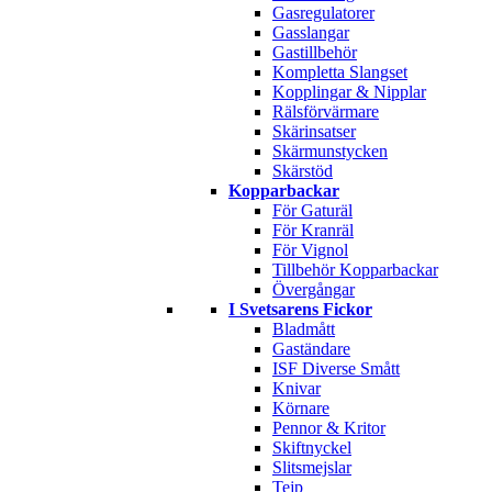
Gasregulatorer
Gasslangar
Gastillbehör
Kompletta Slangset
Kopplingar & Nipplar
Rälsförvärmare
Skärinsatser
Skärmunstycken
Skärstöd
Kopparbackar
För Gaturäl
För Kranräl
För Vignol
Tillbehör Kopparbackar
Övergångar
I Svetsarens Fickor
Bladmått
Gaständare
ISF Diverse Smått
Knivar
Körnare
Pennor & Kritor
Skiftnyckel
Slitsmejslar
Tejp