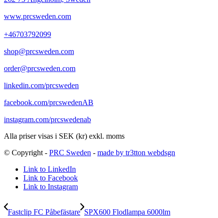
www.prcsweden.com
+46703792099
shop@prcsweden.com
order@prcsweden.com
linkedin.com/prcsweden
facebook.com/prcswedenAB
instagram.com/prcswedenab
Alla priser visas i SEK (kr) exkl. moms
© Copyright -
PRC Sweden
-
made by tr3tton webdsgn
Link to LinkedIn
Link to Facebook
Link to Instagram
Fastclip FC Påbefästare
SPX600 Flodlampa 6000lm