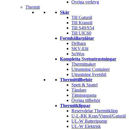
Övriga verktyg
Thermit
Skär
Till Gaturäl
Till Kranräl
Till S49/S54
Till UIC60
Formhållarplåtar
Delbara
SKV-Elit
SoWos
Kompletta Svetsutrustningar
Thermitpaket
Utrustning Container
Utrustning Svetsbil
Thermittillbehör
Spett & Spatel
Tändare
Tätningspasta
Övriga tillbehör
Thermitklippar
Reservdelar Thermitklipp
U-L-RK Kran/Vignol/Gaturäl
UL-W Batteripump
UL-W Elektrisk