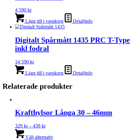
4 590
kr
Lägg till i varukorg
Detaljinfo
Digitalt Spårmått 1435 PRC T-Type
inkl fodral
14 590
kr
Lägg till i varukorg
Detaljinfo
Relaterade produkter
Krafthylsor Långa 30 – 46mm
Prisintervall:
329
kr
–
439
kr
329 kr
Den
till
här
Välj alternativ