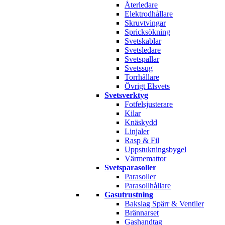
Återledare
Elektrodhållare
Skruvtvingar
Spricksökning
Svetskablar
Svetsledare
Svetspallar
Svetssug
Torrhållare
Övrigt Elsvets
Svetsverktyg
Fotfelsjusterare
Kilar
Knäskydd
Linjaler
Rasp & Fil
Uppstukningsbygel
Värmemattor
Svetsparasoller
Parasoller
Parasollhållare
Gasutrustning
Bakslag Spärr & Ventiler
Brännarset
Gashandtag