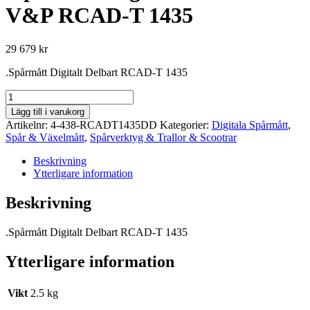
V&P RCAD-T 1435
29 679
kr
.Spårmått Digitalt Delbart RCAD-T 1435
.Spårmått
Digitalt
Lägg till i varukorg
Delbart
Artikelnr:
4-438-RCADT1435DD
Kategorier:
Digitala Spårmått
,
V&P
Spår & Växelmått
,
Spårverktyg & Trallor & Scootrar
RCAD-
T
Beskrivning
1435
Ytterligare information
mängd
Beskrivning
.Spårmått Digitalt Delbart RCAD-T 1435
Ytterligare information
Vikt
2.5 kg