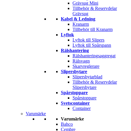
Grävsug Mini
Tillbehör & Reservdelar
Grävsug
Kabel & Ledning
Kranarm
Tillbehör till Kranarm
Lyftok
Lyftok till Slipers
Lyftok till Spårspann
Rälshantering
Rälshanteringsaggregat
Rälsvagn
Skarvreglerare
Slipersbytare
Slipersbytarblad
Tillbehör & Reservdelar
Slipersbytare
Spårstoppare
Spårstoppare
Svetscontainer
Container
Varumärke
Varumärke
Bahco
Cembre