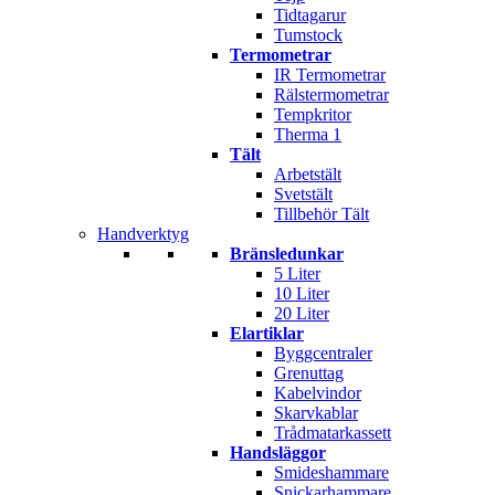
Tidtagarur
Tumstock
Termometrar
IR Termometrar
Rälstermometrar
Tempkritor
Therma 1
Tält
Arbetstält
Svetstält
Tillbehör Tält
Handverktyg
Bränsledunkar
5 Liter
10 Liter
20 Liter
Elartiklar
Byggcentraler
Grenuttag
Kabelvindor
Skarvkablar
Trådmatarkassett
Handsläggor
Smideshammare
Snickarhammare