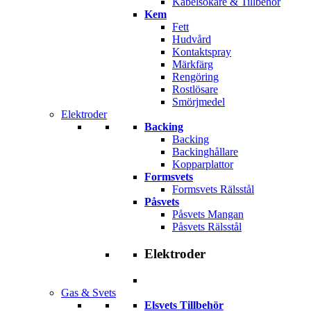
Kabelsökare & Tillbehör
Kem
Fett
Hudvård
Kontaktspray
Märkfärg
Rengöring
Rostlösare
Smörjmedel
Elektroder
Backing
Backing
Backinghållare
Kopparplattor
Formsvets
Formsvets Rälsstål
Påsvets
Påsvets Mangan
Påsvets Rälsstål
Elektroder
Gas & Svets
Elsvets Tillbehör