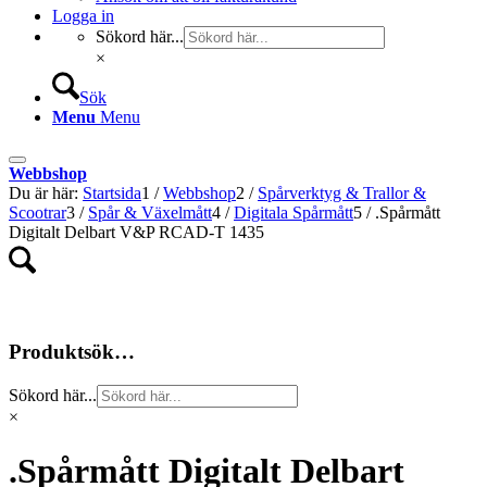
Logga in
Sökord här...
×
Sök
Menu
Menu
Webbshop
Du är här:
Startsida
1
/
Webbshop
2
/
Spårverktyg & Trallor &
Scootrar
3
/
Spår & Växelmått
4
/
Digitala Spårmått
5
/
.Spårmått
Digitalt Delbart V&P RCAD-T 1435
Produktsök…
Sökord här...
×
.Spårmått Digitalt Delbart