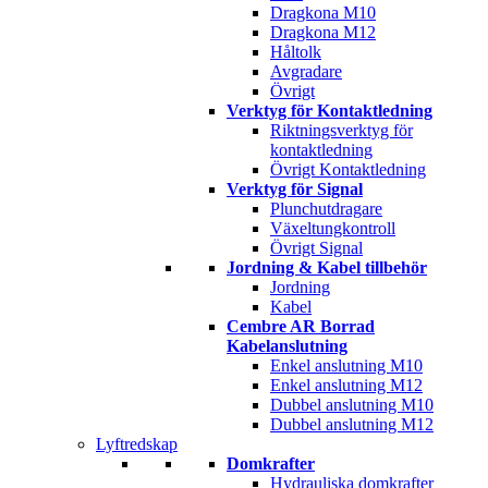
Dragkona M10
Dragkona M12
Håltolk
Avgradare
Övrigt
Verktyg för Kontaktledning
Riktningsverktyg för
kontaktledning
Övrigt Kontaktledning
Verktyg för Signal
Plunchutdragare
Växeltungkontroll
Övrigt Signal
Jordning & Kabel tillbehör
Jordning
Kabel
Cembre AR Borrad
Kabelanslutning
Enkel anslutning M10
Enkel anslutning M12
Dubbel anslutning M10
Dubbel anslutning M12
Lyftredskap
Domkrafter
Hydrauliska domkrafter