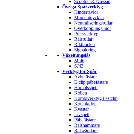
Scootrar & Dressin
Övriga Spårverktyg
Hindertavlor
Momentnycklar
Neutraliseringsrullar
Överkopplingslinor
Pressverktyg
Rälsrullar
Riktbockar
Signalering
Växeltungslås
Multi
SJ43
Verktyg för Spår
Avbefästare
E-clip påbefästare
Hårnålsspett
Koben
Kombiverktyg Fastclip
Kontaktdon
Kvastar
Livspett
Påbefästare
Rälshammare
Rälsvändare