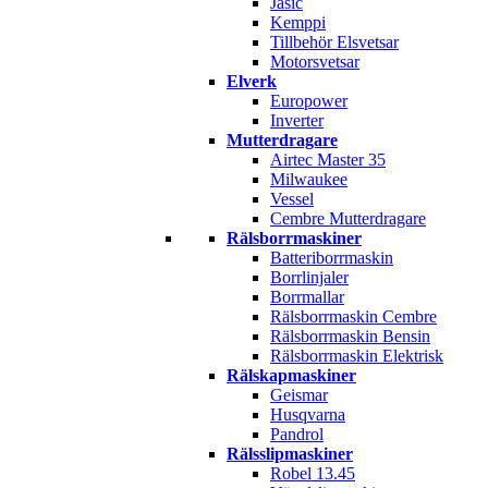
Jasic
Kemppi
Tillbehör Elsvetsar
Motorsvetsar
Elverk
Europower
Inverter
Mutterdragare
Airtec Master 35
Milwaukee
Vessel
Cembre Mutterdragare
Rälsborrmaskiner
Batteriborrmaskin
Borrlinjaler
Borrmallar
Rälsborrmaskin Cembre
Rälsborrmaskin Bensin
Rälsborrmaskin Elektrisk
Rälskapmaskiner
Geismar
Husqvarna
Pandrol
Rälsslipmaskiner
Robel 13.45