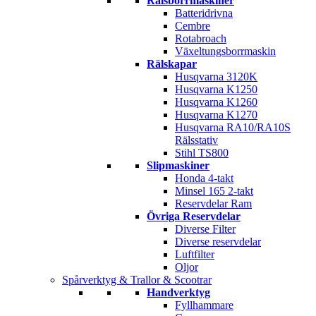
Rälsborrmaskiner
Batteridrivna
Cembre
Rotabroach
Växeltungsborrmaskin
Rälskapar
Husqvarna 3120K
Husqvarna K1250
Husqvarna K1260
Husqvarna K1270
Husqvarna RA10/RA10S
Rälsstativ
Stihl TS800
Slipmaskiner
Honda 4-takt
Minsel 165 2-takt
Reservdelar Ram
Övriga Reservdelar
Diverse Filter
Diverse reservdelar
Luftfilter
Oljor
Spårverktyg & Trallor & Scootrar
Handverktyg
Fyllhammare