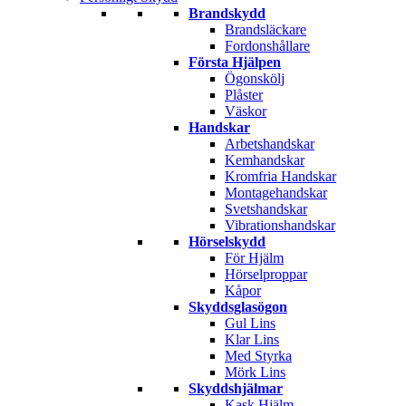
Brandskydd
Brandsläckare
Fordonshållare
Första Hjälpen
Ögonskölj
Plåster
Väskor
Handskar
Arbetshandskar
Kemhandskar
Kromfria Handskar
Montagehandskar
Svetshandskar
Vibrationshandskar
Hörselskydd
För Hjälm
Hörselproppar
Kåpor
Skyddsglasögon
Gul Lins
Klar Lins
Med Styrka
Mörk Lins
Skyddshjälmar
Kask Hjälm