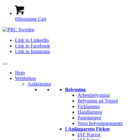
0
Shopping Cart
Link to LinkedIn
Link to Facebook
Link to Instagram
Hem
Webbshop
Anläggning
Belysning
Arbetsbelysning
Belysning på Tripod
Ficklampor
Handlampor
Pannlampor
Stora belysningsmaster
I Anläggarens Fickor
IAF Knivar