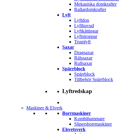
Mekaniska domkrafter
Rallardomkrafter
Lyft
Lyftdon
Lyfthuvud
Lyftkättingar
Lyftstroppar
Trumlyft
Saxar
Dragsaxar
Rälssaxar
Rullsaxar
Spärrblock
Spärrblock
Tillbehör Spärrblock
Lyftredskap
Maskiner & Elverk
Borrmaskiner
Kombihammare
Slipersborrmaskiner
Elsvetsverk