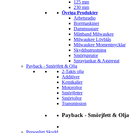
125 mm
230 mm
Övriga Produkter
Arbetsradio
Borrmaskiner
Dammsugare
Måttband Milwaukee
Milwaukee Lövblås
Milwaukee Momentnycklar
Skyddsutrustning
Smörjsprutor
Spraytankar & Aggregat
Payback - Smörjfett & Olja
2-Takts olja
Additiver
Kemikalier
Motoroljor
Smörjfetter
Smörjoljor
Transmission
Payback - Smörjfett & Olja
Personligt Skydd