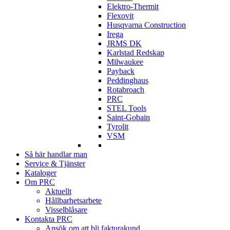
Elektro-Thermit
Flexovit
Husqvarna Construction
Irega
JRMS DK
Karlstad Redskap
Milwaukee
Payback
Peddinghaus
Rotabroach
PRC
STEL Tools
Saint-Gobain
Tyrolit
VSM
Så här handlar man
Service & Tjänster
Kataloger
Om PRC
Aktuellt
Hållbarhetsarbete
Visselblåsare
Kontakta PRC
Ansök om att bli fakturakund