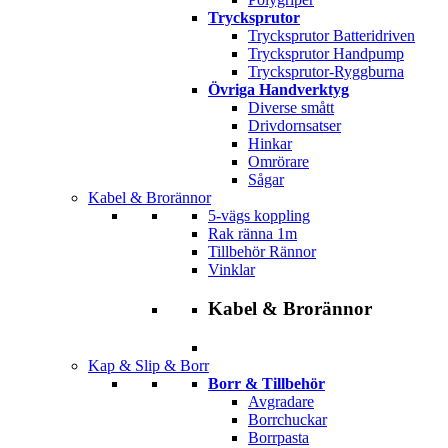
Trycksprutor
Trycksprutor Batteridriven
Trycksprutor Handpump
Trycksprutor-Ryggburna
Övriga Handverktyg
Diverse smått
Drivdornsatser
Hinkar
Omrörare
Sågar
Kabel & Brorännor
5-vägs koppling
Rak ränna 1m
Tillbehör Rännor
Vinklar
Kabel & Brorännor
Kap & Slip & Borr
Borr & Tillbehör
Avgradare
Borrchuckar
Borrpasta