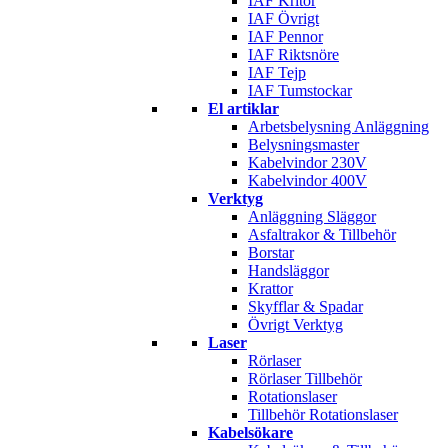
IAF Kritor
IAF Övrigt
IAF Pennor
IAF Riktsnöre
IAF Tejp
IAF Tumstockar
El artiklar
Arbetsbelysning Anläggning
Belysningsmaster
Kabelvindor 230V
Kabelvindor 400V
Verktyg
Anläggning Släggor
Asfaltrakor & Tillbehör
Borstar
Handsläggor
Krattor
Skyfflar & Spadar
Övrigt Verktyg
Laser
Rörlaser
Rörlaser Tillbehör
Rotationslaser
Tillbehör Rotationslaser
Kabelsökare