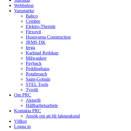
Startsida
Webbshop
Varumärke
Bahco
Cembre
Elektro-Thermit
Flexovit
Husqvarna Construction
JRMS DK
Irega
Karlstad Redskap
Milwaukee
Payback
Peddinghaus
Rotabroach
Saint-Gobain
STEL Tools
Tyrolit
Om PRC
Aktuellt
Hållbarhetsarbete
Kontakta PRC
Ansök om att bli fakturakund
Villkor
Logga in