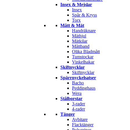
Insex & Mejslar
Insex
Spår & Kryss
Torx
Mått & Mät
Handräknare
Mäthjul
Mätkilar
Måttband
Olika Bladmått
Tumstockar
Vinkelhakar
Skiftnycklar
Skiftnycklar
Spärrnyckelsatser
Bacho
Peddinghaus
Wera
Stålborstar
3-rader
4-rader
Tänger
Avbitare
Flacktänger
Polygriper