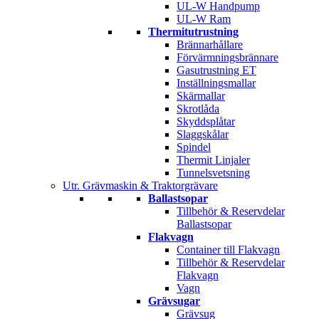
UL-W Handpump
UL-W Ram
Thermitutrustning
Brännarhållare
Förvärmningsbrännare
Gasutrustning ET
Inställningsmallar
Skärmallar
Skrotlåda
Skyddsplåtar
Slaggskålar
Spindel
Thermit Linjaler
Tunnelsvetsning
Utr. Grävmaskin & Traktorgrävare
Ballastsopar
Tillbehör & Reservdelar
Ballastsopar
Flakvagn
Container till Flakvagn
Tillbehör & Reservdelar
Flakvagn
Vagn
Grävsugar
Grävsug