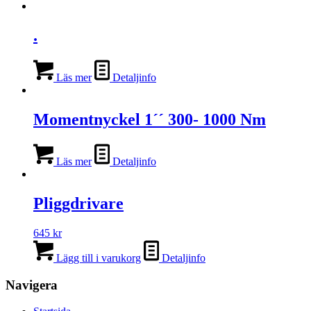
439 kr
produkten
har
flera
.
varianter.
De
olika
Läs mer
Detaljinfo
alternativen
kan
väljas
Momentnyckel 1´´ 300- 1000 Nm
på
produktsidan
Läs mer
Detaljinfo
Pliggdrivare
645
kr
Lägg till i varukorg
Detaljinfo
Navigera