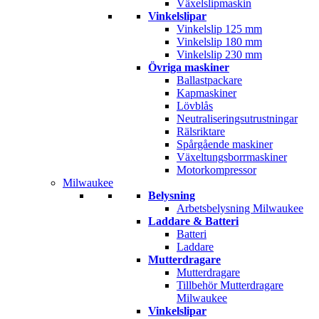
Växelslipmaskin
Vinkelslipar
Vinkelslip 125 mm
Vinkelslip 180 mm
Vinkelslip 230 mm
Övriga maskiner
Ballastpackare
Kapmaskiner
Lövblås
Neutraliseringsutrustningar
Rälsriktare
Spårgående maskiner
Växeltungsborrmaskiner
Motorkompressor
Milwaukee
Belysning
Arbetsbelysning Milwaukee
Laddare & Batteri
Batteri
Laddare
Mutterdragare
Mutterdragare
Tillbehör Mutterdragare
Milwaukee
Vinkelslipar