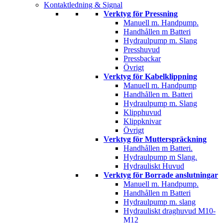
Kontaktledning & Signal
Verktyg för Pressning
Manuell m. Handpump.
Handhållen m Batteri
Hydraulpump m. Slang
Presshuvud
Pressbackar
Övrigt
Verktyg för Kabelklippning
Manuell m. Handpump
Handhållen m. Batteri
Hydraulpump m. Slang
Klipphuvud
Klippknivar
Övrigt
Verktyg för Mutterspräckning
Handhållen m Batteri.
Hydraulpump m Slang.
Hydrauliskt Huvud
Verktyg för Borrade anslutningar
Manuell m. Handpump.
Handhållen m Batteri
Hydraulpump m. slang
Hydrauliskt draghuvud M10-
M12