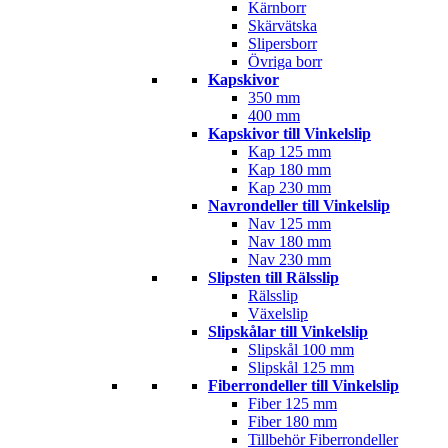
Kärnborr
Skärvätska
Slipersborr
Övriga borr
Kapskivor
350 mm
400 mm
Kapskivor till Vinkelslip
Kap 125 mm
Kap 180 mm
Kap 230 mm
Navrondeller till Vinkelslip
Nav 125 mm
Nav 180 mm
Nav 230 mm
Slipsten till Rälsslip
Rälsslip
Växelslip
Slipskålar till Vinkelslip
Slipskål 100 mm
Slipskål 125 mm
Fiberrondeller till Vinkelslip
Fiber 125 mm
Fiber 180 mm
Tillbehör Fiberrondeller