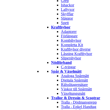
Grep
Ishackor
Laftyxor
Skyfflar
Släggor
Spett
Krafthylsor
Adaptorer
Förlängare
Kombihylsor
Kompletta Kit
Krafthylsor diverse
Låsning Krafthylsor
Slipershylsor
Nödförband
C-tvingar
Spår & Växelmått
Analoga Spårmått
Digitala Spårmått
Rälsslitagemätare
Väskor till Spårmått
Växeltungsmått
Trallor & Dressin & Scootrar
Tralla - Dödmansgrepp
Tralla - Enkel Handtag