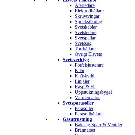
Återledare
Elektrodhållare
Skruvtvingar
Spricksökning
Svetskablar
Svetsledare
Svetspallar
Svetssug
Torrhållare
Övrigt Elsvets
Svetsverktyg
Fotfelsjusterare
Kilar
Knäskydd
Linjaler
Rasp & Fil
Uppstukningsbygel
Värmemattor
Svetsparasoller
Parasoller
Parasollhållare
Gasutrustning
Bakslag Spärr & Ventiler
Brännarset