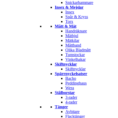
Snickarhammare
Insex & Mejslar
Insex
Spår & Kryss
Torx
Mått & Mät
Handräknare
Mäthjul
Mätkilar
Måttband
Olika Bladmått
Tumstockar
Vinkelhakar
Skiftnycklar
Skiftnycklar
Spärrnyckelsatser
Bacho
Peddinghaus
Wera
Stålborstar
3-rader
4-rader
Tänger
Avbitare
Flacktänger