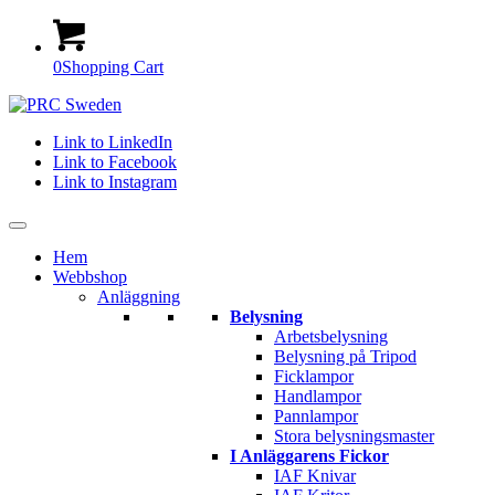
0
Shopping Cart
Link to LinkedIn
Link to Facebook
Link to Instagram
Hem
Webbshop
Anläggning
Belysning
Arbetsbelysning
Belysning på Tripod
Ficklampor
Handlampor
Pannlampor
Stora belysningsmaster
I Anläggarens Fickor
IAF Knivar