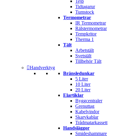
Tejp
Tidtagarur
Tumstock
Termometrar
IR Termometrar
Rälstermometrar
Tempkritor
Therma 1
Tält
Arbetstält
Svetstält
Tillbehör Tält
Handverktyg
Bränsledunkar
5 Liter
10 Liter
20 Liter
Elartiklar
Byggcentraler
Grenuttag
Kabelvindor
Skarvkablar
Trådmatarkassett
Handsläggor
Smideshammare