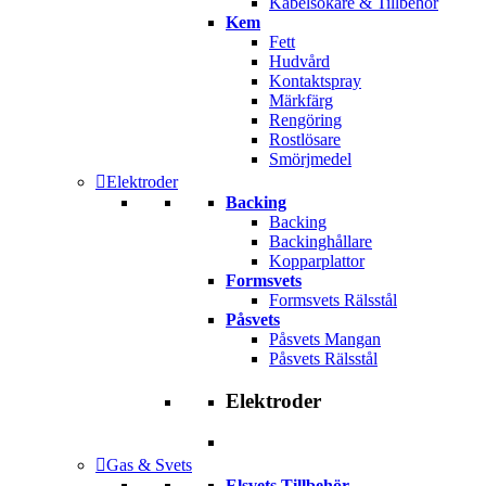
Kabelsökare & Tillbehör
Kem
Fett
Hudvård
Kontaktspray
Märkfärg
Rengöring
Rostlösare
Smörjmedel
Elektroder
Backing
Backing
Backinghållare
Kopparplattor
Formsvets
Formsvets Rälsstål
Påsvets
Påsvets Mangan
Påsvets Rälsstål
Elektroder
Gas & Svets
Elsvets Tillbehör