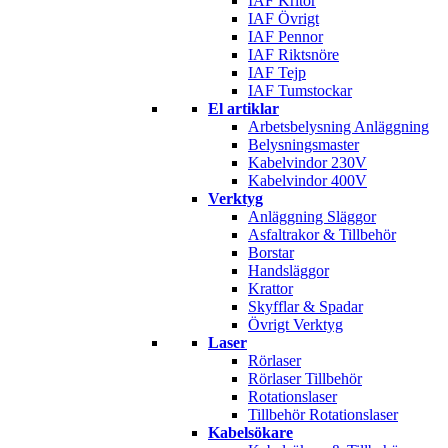
IAF Kritor
IAF Övrigt
IAF Pennor
IAF Riktsnöre
IAF Tejp
IAF Tumstockar
El artiklar
Arbetsbelysning Anläggning
Belysningsmaster
Kabelvindor 230V
Kabelvindor 400V
Verktyg
Anläggning Släggor
Asfaltrakor & Tillbehör
Borstar
Handsläggor
Krattor
Skyfflar & Spadar
Övrigt Verktyg
Laser
Rörlaser
Rörlaser Tillbehör
Rotationslaser
Tillbehör Rotationslaser
Kabelsökare