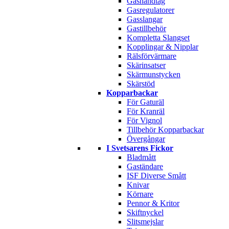
Gashandtag
Gasregulatorer
Gasslangar
Gastillbehör
Kompletta Slangset
Kopplingar & Nipplar
Rälsförvärmare
Skärinsatser
Skärmunstycken
Skärstöd
Kopparbackar
För Gaturäl
För Kranräl
För Vignol
Tillbehör Kopparbackar
Övergångar
I Svetsarens Fickor
Bladmått
Gaständare
ISF Diverse Smått
Knivar
Körnare
Pennor & Kritor
Skiftnyckel
Slitsmejslar