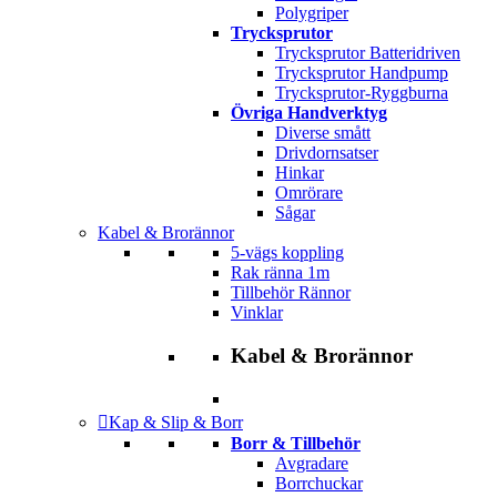
Polygriper
Trycksprutor
Trycksprutor Batteridriven
Trycksprutor Handpump
Trycksprutor-Ryggburna
Övriga Handverktyg
Diverse smått
Drivdornsatser
Hinkar
Omrörare
Sågar
Kabel & Brorännor
5-vägs koppling
Rak ränna 1m
Tillbehör Rännor
Vinklar
Kabel & Brorännor
Kap & Slip & Borr
Borr & Tillbehör
Avgradare
Borrchuckar