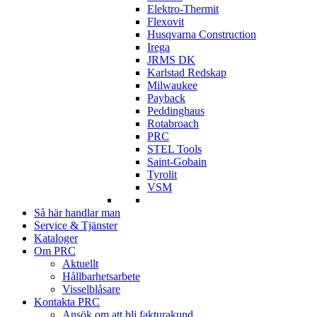
Elektro-Thermit
Flexovit
Husqvarna Construction
Irega
JRMS DK
Karlstad Redskap
Milwaukee
Payback
Peddinghaus
Rotabroach
PRC
STEL Tools
Saint-Gobain
Tyrolit
VSM
Så här handlar man
Service & Tjänster
Kataloger
Om PRC
Aktuellt
Hållbarhetsarbete
Visselblåsare
Kontakta PRC
Ansök om att bli fakturakund