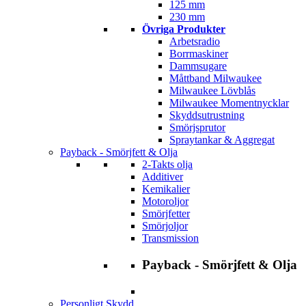
125 mm
230 mm
Övriga Produkter
Arbetsradio
Borrmaskiner
Dammsugare
Måttband Milwaukee
Milwaukee Lövblås
Milwaukee Momentnycklar
Skyddsutrustning
Smörjsprutor
Spraytankar & Aggregat
Payback - Smörjfett & Olja
2-Takts olja
Additiver
Kemikalier
Motoroljor
Smörjfetter
Smörjoljor
Transmission
Payback - Smörjfett & Olja
Personligt Skydd