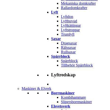
Mekaniska domkrafter
Rallardomkrafter
Lyft
Lyftdon
Lyfthuvud
Lyftkättingar
Lyftstroppar
Trumlyft
Saxar
Dragsaxar
Rälssaxar
Rullsaxar
Spärrblock
Spärrblock
Tillbehör Spärrblock
Lyftredskap
Maskiner & Elverk
Borrmaskiner
Kombihammare
Slipersborrmaskiner
Elsvetsverk