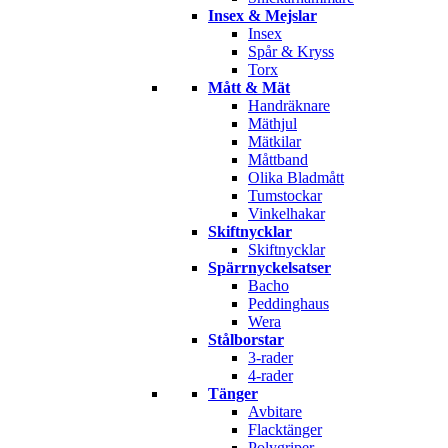
Insex & Mejslar
Insex
Spår & Kryss
Torx
Mått & Mät
Handräknare
Mäthjul
Mätkilar
Måttband
Olika Bladmått
Tumstockar
Vinkelhakar
Skiftnycklar
Skiftnycklar
Spärrnyckelsatser
Bacho
Peddinghaus
Wera
Stålborstar
3-rader
4-rader
Tänger
Avbitare
Flacktänger
Polygriper