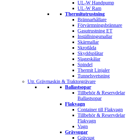
UL-W Handpump
UL-W Ram
Thermitutrustning
Brännarhållare
Förvärmningsbrännare
Gasutrustning ET
Inställningsmallar
Skärmallar
Skrotlåda
Skyddsplåtar
Slaggskålar
Spindel
Thermit Linjaler
Tunnelsvetsning
Utr. Grävmaskin & Traktorgrävare
Ballastsopar
Tillbehör & Reservdelar
Ballastsopar
Flakvagn
Container till Flakvagn
Tillbehör & Reservdelar
Flakvagn
Vagn
Grävsugar
Grävsug