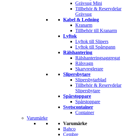
Grävsug Mini
Tillbehör & Reservdelar
Grävsug
Kabel & Ledning
Kranarm
Tillbehör till Kranarm
Lyftok
Lyftok till Slipers
Lyftok till Spårspann
Rälshantering
Rälshanteringsaggregat
Rälsvagn
Skarvreglerare
Slipersbytare
Slipersbytarblad
Tillbehör & Reservdelar
Slipersbytare
Spårstoppare
Spårstoppare
Svetscontainer
Container
Varumärke
Varumärke
Bahco
Cembre