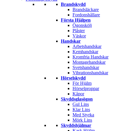
Brandskydd
Brandsläckare
Fordonshållare
Första Hjälpen
Ögonskölj
Plåster
Väskor
Handskar
Arbetshandskar
Kemhandskar
Kromfria Handskar
Montagehandskar
Svetshandskar
Vibrationshandskar
Hörselskydd
För Hjälm
Hörselproppar
Kåpor
Skyddsglasögon
Gul Lins
Klar Lins
Med Styrka
Mörk Lins
Skyddshjälmar
Kask Hjälm