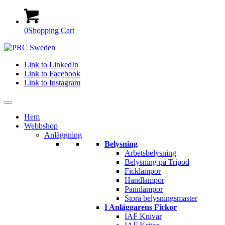
0
Shopping Cart
Link to LinkedIn
Link to Facebook
Link to Instagram
Hem
Webbshop
Anläggning
Belysning
Arbetsbelysning
Belysning på Tripod
Ficklampor
Handlampor
Pannlampor
Stora belysningsmaster
I Anläggarens Fickor
IAF Knivar