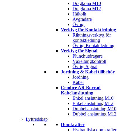
Dragkona M10
Dragkona M12
Håltolk
Avgradare
Övrigt
Verktyg för Kontaktledning
Riktningsverktyg för
kontaktledning
Övrigt Kontaktledning
Verktyg för Signal
Plunchutdragare
Växeltungkontroll
Övrigt Signal
Jordning & Kabel tillbehör
Jordning
Kabel
Cembre AR Borrad
Kabelanslutning
Enkel anslutning M10
Enkel anslutning M12
Dubbel anslutning M10
Dubbel anslutning M12
Lyftredskap
Domkrafter
Hydrauliska domkrafter