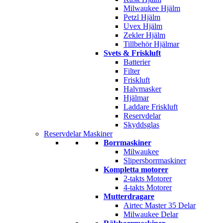
Milwaukee Hjälm
Petzl Hjälm
Uvex Hjälm
Zekler Hjälm
Tillbehör Hjälmar
Svets & Friskluft
Batterier
Filter
Friskluft
Halvmasker
Hjälmar
Laddare Friskluft
Reservdelar
Skyddsglas
Reservdelar Maskiner
Borrmaskiner
Milwaukee
Slipersborrmaskiner
Kompletta motorer
2-takts Motorer
4-takts Motorer
Mutterdragare
Airtec Master 35 Delar
Milwaukee Delar