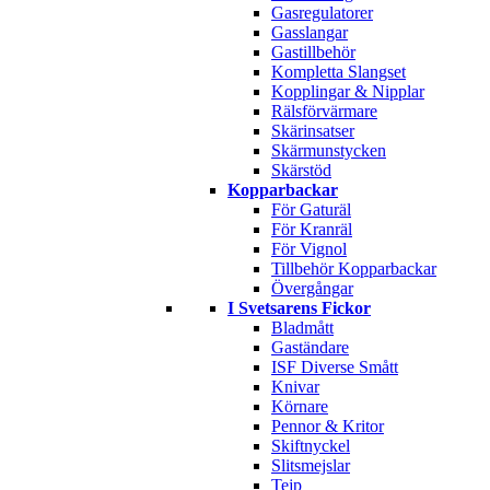
Gasregulatorer
Gasslangar
Gastillbehör
Kompletta Slangset
Kopplingar & Nipplar
Rälsförvärmare
Skärinsatser
Skärmunstycken
Skärstöd
Kopparbackar
För Gaturäl
För Kranräl
För Vignol
Tillbehör Kopparbackar
Övergångar
I Svetsarens Fickor
Bladmått
Gaständare
ISF Diverse Smått
Knivar
Körnare
Pennor & Kritor
Skiftnyckel
Slitsmejslar
Tejp