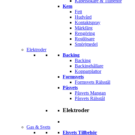
Kabelsökare & Tillbehör
Kem
Fett
Hudvård
Kontaktspray
Märkfärg
Rengöring
Rostlösare
Smörjmedel
Elektroder
Backing
Backing
Backinghållare
Kopparplattor
Formsvets
Formsvets Rälsstål
Påsvets
Påsvets Mangan
Påsvets Rälsstål
Elektroder
Gas & Svets
Elsvets Tillbehör