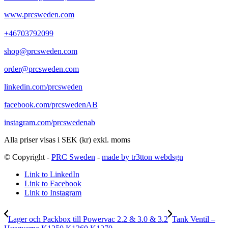
www.prcsweden.com
+46703792099
shop@prcsweden.com
order@prcsweden.com
linkedin.com/prcsweden
facebook.com/prcswedenAB
instagram.com/prcswedenab
Alla priser visas i SEK (kr) exkl. moms
© Copyright -
PRC Sweden
-
made by tr3tton webdsgn
Link to LinkedIn
Link to Facebook
Link to Instagram
Lager och Packbox till Powervac 2.2 & 3.0 & 3.2
Tank Ventil –