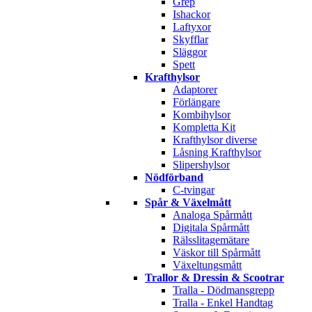
Grep
Ishackor
Laftyxor
Skyfflar
Släggor
Spett
Krafthylsor
Adaptorer
Förlängare
Kombihylsor
Kompletta Kit
Krafthylsor diverse
Låsning Krafthylsor
Slipershylsor
Nödförband
C-tvingar
Spår & Växelmått
Analoga Spårmått
Digitala Spårmått
Rälsslitagemätare
Väskor till Spårmått
Växeltungsmått
Trallor & Dressin & Scootrar
Tralla - Dödmansgrepp
Tralla - Enkel Handtag