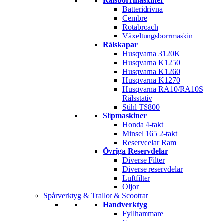
Rälsborrmaskiner
Batteridrivna
Cembre
Rotabroach
Växeltungsborrmaskin
Rälskapar
Husqvarna 3120K
Husqvarna K1250
Husqvarna K1260
Husqvarna K1270
Husqvarna RA10/RA10S
Rälsstativ
Stihl TS800
Slipmaskiner
Honda 4-takt
Minsel 165 2-takt
Reservdelar Ram
Övriga Reservdelar
Diverse Filter
Diverse reservdelar
Luftfilter
Oljor
Spårverktyg & Trallor & Scootrar
Handverktyg
Fyllhammare