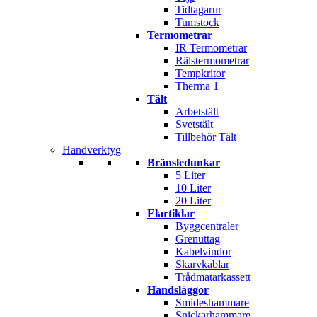
Tidtagarur
Tumstock
Termometrar
IR Termometrar
Rälstermometrar
Tempkritor
Therma 1
Tält
Arbetstält
Svetstält
Tillbehör Tält
Handverktyg
Bränsledunkar
5 Liter
10 Liter
20 Liter
Elartiklar
Byggcentraler
Grenuttag
Kabelvindor
Skarvkablar
Trådmatarkassett
Handsläggor
Smideshammare
Snickarhammare