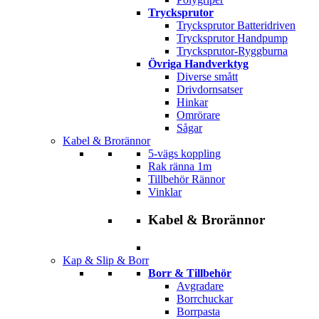
Trycksprutor
Trycksprutor Batteridriven
Trycksprutor Handpump
Trycksprutor-Ryggburna
Övriga Handverktyg
Diverse smått
Drivdornsatser
Hinkar
Omrörare
Sågar
Kabel & Brorännor
5-vägs koppling
Rak ränna 1m
Tillbehör Rännor
Vinklar
Kabel & Brorännor
Kap & Slip & Borr
Borr & Tillbehör
Avgradare
Borrchuckar
Borrpasta