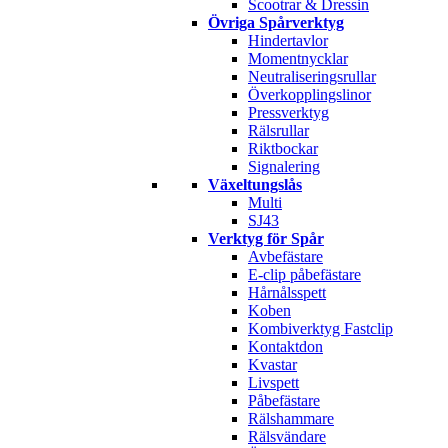
Scootrar & Dressin
Övriga Spårverktyg
Hindertavlor
Momentnycklar
Neutraliseringsrullar
Överkopplingslinor
Pressverktyg
Rälsrullar
Riktbockar
Signalering
Växeltungslås
Multi
SJ43
Verktyg för Spår
Avbefästare
E-clip påbefästare
Hårnålsspett
Koben
Kombiverktyg Fastclip
Kontaktdon
Kvastar
Livspett
Påbefästare
Rälshammare
Rälsvändare