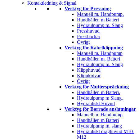
Kontaktledning & Signal
Verktyg för Pressning
Manuell m. Handpump.
Handhållen m Batteri
Hydraulpump m. Slang
Presshuvud
Pressbackar
Övrigt
Verktyg för Kabelklippning
Manuell m. Handpump
Handhållen m. Batteri
Hydraulpump m. Slang
Klipphuvud
Klippknivar
Övrigt
Verktyg för Mutterspräckning
Handhållen m Batteri.
Hydraulpump m Slang.
Hydrauliskt Huvud
Verktyg för Borrade anslutningar
Manuell m. Handpump.
Handhållen m Batteri
Hydraulpump m. slang
Hydrauliskt draghuvud M10-
M12