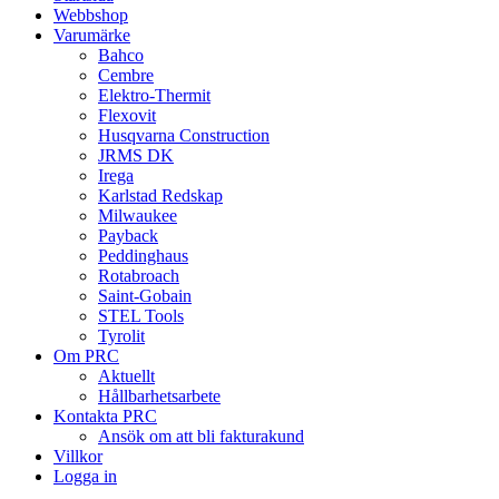
Webbshop
Varumärke
Bahco
Cembre
Elektro-Thermit
Flexovit
Husqvarna Construction
JRMS DK
Irega
Karlstad Redskap
Milwaukee
Payback
Peddinghaus
Rotabroach
Saint-Gobain
STEL Tools
Tyrolit
Om PRC
Aktuellt
Hållbarhetsarbete
Kontakta PRC
Ansök om att bli fakturakund
Villkor
Logga in