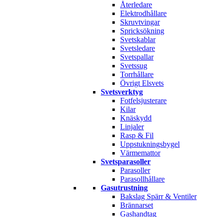
Återledare
Elektrodhållare
Skruvtvingar
Spricksökning
Svetskablar
Svetsledare
Svetspallar
Svetssug
Torrhållare
Övrigt Elsvets
Svetsverktyg
Fotfelsjusterare
Kilar
Knäskydd
Linjaler
Rasp & Fil
Uppstukningsbygel
Värmemattor
Svetsparasoller
Parasoller
Parasollhållare
Gasutrustning
Bakslag Spärr & Ventiler
Brännarset
Gashandtag