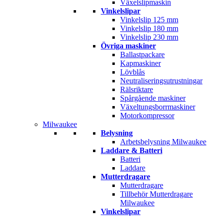
Växelslipmaskin
Vinkelslipar
Vinkelslip 125 mm
Vinkelslip 180 mm
Vinkelslip 230 mm
Övriga maskiner
Ballastpackare
Kapmaskiner
Lövblås
Neutraliseringsutrustningar
Rälsriktare
Spårgående maskiner
Växeltungsborrmaskiner
Motorkompressor
Milwaukee
Belysning
Arbetsbelysning Milwaukee
Laddare & Batteri
Batteri
Laddare
Mutterdragare
Mutterdragare
Tillbehör Mutterdragare
Milwaukee
Vinkelslipar