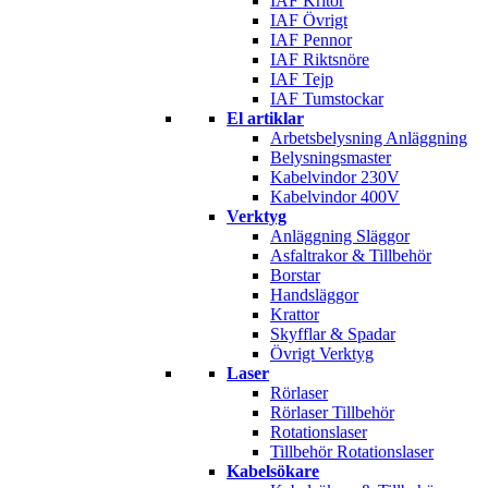
IAF Kritor
IAF Övrigt
IAF Pennor
IAF Riktsnöre
IAF Tejp
IAF Tumstockar
El artiklar
Arbetsbelysning Anläggning
Belysningsmaster
Kabelvindor 230V
Kabelvindor 400V
Verktyg
Anläggning Släggor
Asfaltrakor & Tillbehör
Borstar
Handsläggor
Krattor
Skyfflar & Spadar
Övrigt Verktyg
Laser
Rörlaser
Rörlaser Tillbehör
Rotationslaser
Tillbehör Rotationslaser
Kabelsökare