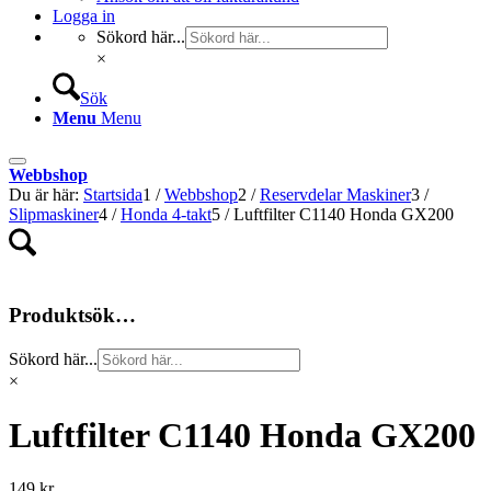
Logga in
Sökord här...
×
Sök
Menu
Menu
Webbshop
Du är här:
Startsida
1
/
Webbshop
2
/
Reservdelar Maskiner
3
/
Slipmaskiner
4
/
Honda 4-takt
5
/
Luftfilter C1140 Honda GX200
Produktsök…
Sökord här...
×
Luftfilter C1140 Honda GX200
149
kr