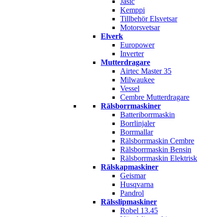
Jasic
Kemppi
Tillbehör Elsvetsar
Motorsvetsar
Elverk
Europower
Inverter
Mutterdragare
Airtec Master 35
Milwaukee
Vessel
Cembre Mutterdragare
Rälsborrmaskiner
Batteriborrmaskin
Borrlinjaler
Borrmallar
Rälsborrmaskin Cembre
Rälsborrmaskin Bensin
Rälsborrmaskin Elektrisk
Rälskapmaskiner
Geismar
Husqvarna
Pandrol
Rälsslipmaskiner
Robel 13.45