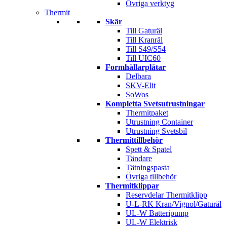
Övriga verktyg
Thermit
Skär
Till Gaturäl
Till Kranräl
Till S49/S54
Till UIC60
Formhållarplåtar
Delbara
SKV-Elit
SoWos
Kompletta Svetsutrustningar
Thermitpaket
Utrustning Container
Utrustning Svetsbil
Thermittillbehör
Spett & Spatel
Tändare
Tätningspasta
Övriga tillbehör
Thermitklippar
Reservdelar Thermitklipp
U-L-RK Kran/Vignol/Gaturäl
UL-W Batteripump
UL-W Elektrisk