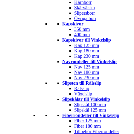
Kärnborr
Skärvätska
Slipersborr
Övriga borr
Kapskivor
350 mm
400 mm
Kapskivor till Vinkelslip
Kap 125 mm
Kap 180 mm
Kap 230 mm
Navrondeller till Vinkelslip
Nav 125 mm
Nav 180 mm
Nav 230 mm
Slipsten till Rälsslip
Rälsslip
Växelslip
Slipskålar till Vinkelslip
Slipskål 100 mm
Slipskål 125 mm
Fiberrondeller till Vinkelslip
Fiber 125 mm
Fiber 180 mm
Tillbehör Fiberrondeller