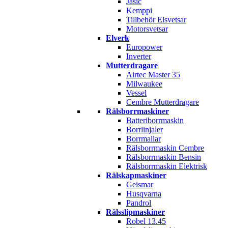
Jasic
Kemppi
Tillbehör Elsvetsar
Motorsvetsar
Elverk
Europower
Inverter
Mutterdragare
Airtec Master 35
Milwaukee
Vessel
Cembre Mutterdragare
Rälsborrmaskiner
Batteriborrmaskin
Borrlinjaler
Borrmallar
Rälsborrmaskin Cembre
Rälsborrmaskin Bensin
Rälsborrmaskin Elektrisk
Rälskapmaskiner
Geismar
Husqvarna
Pandrol
Rälsslipmaskiner
Robel 13.45