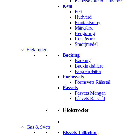
Kabelsökare & Tillbehör
Kem
Fett
Hudvård
Kontaktspray
Märkfärg
Rengöring
Rostlösare
Smörjmedel
Elektroder
Backing
Backing
Backinghållare
Kopparplattor
Formsvets
Formsvets Rälsstål
Påsvets
Påsvets Mangan
Påsvets Rälsstål
Elektroder
Gas & Svets
Elsvets Tillbehör