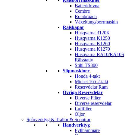
Rälsborrmaskiner
Batteridrivna
Cembre
Rotabroach
Växeltungsborrmaskin
Rälskapar
Husqvarna 3120K
Husqvarna K1250
Husqvarna K1260
Husqvarna K1270
Husqvarna RA10/RA10S
Rälsstativ
Stihl TS800
Slipmaskiner
Honda 4-takt
Minsel 165 2-takt
Reservdelar Ram
Övriga Reservdelar
Diverse Filter
Diverse reservdelar
Luftfilter
Oljor
Spårverktyg & Trallor & Scootrar
Handverktyg
Fyllhammare