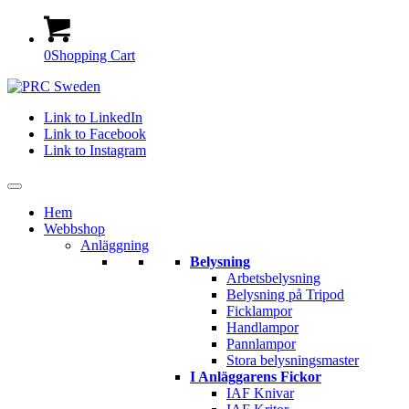
0
Shopping Cart
Link to LinkedIn
Link to Facebook
Link to Instagram
Hem
Webbshop
Anläggning
Belysning
Arbetsbelysning
Belysning på Tripod
Ficklampor
Handlampor
Pannlampor
Stora belysningsmaster
I Anläggarens Fickor
IAF Knivar