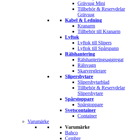
Grävsug Mini
Tillbehör & Reservdelar
Grävsug
Kabel & Ledning
Kranarm
Tillbehör till Kranarm
Lyftok
Lyftok till Slipers
Lyftok till Spårspann
Rälshantering
Rälshanteringsaggregat
Rälsvagn
Skarvreglerare
Slipersbytare
Slipersbytarblad
Tillbehör & Reservdelar
Slipersbytare
Spårstoppare
Spårstoppare
Svetscontainer
Container
Varumärke
Varumärke
Bahco
Cembre