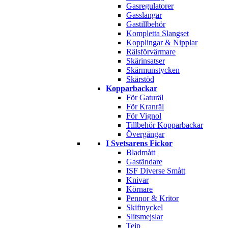
Gasregulatorer
Gasslangar
Gastillbehör
Kompletta Slangset
Kopplingar & Nipplar
Rälsförvärmare
Skärinsatser
Skärmunstycken
Skärstöd
Kopparbackar
För Gaturäl
För Kranräl
För Vignol
Tillbehör Kopparbackar
Övergångar
I Svetsarens Fickor
Bladmått
Gaständare
ISF Diverse Smått
Knivar
Körnare
Pennor & Kritor
Skiftnyckel
Slitsmejslar
Tejp