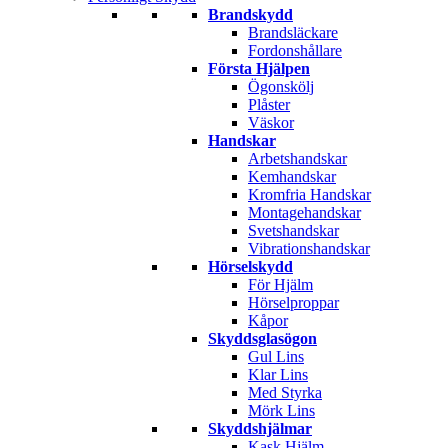
Brandskydd
Brandsläckare
Fordonshållare
Första Hjälpen
Ögonskölj
Plåster
Väskor
Handskar
Arbetshandskar
Kemhandskar
Kromfria Handskar
Montagehandskar
Svetshandskar
Vibrationshandskar
Hörselskydd
För Hjälm
Hörselproppar
Kåpor
Skyddsglasögon
Gul Lins
Klar Lins
Med Styrka
Mörk Lins
Skyddshjälmar
Kask Hjälm