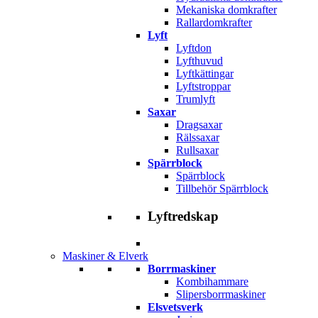
Mekaniska domkrafter
Rallardomkrafter
Lyft
Lyftdon
Lyfthuvud
Lyftkättingar
Lyftstroppar
Trumlyft
Saxar
Dragsaxar
Rälssaxar
Rullsaxar
Spärrblock
Spärrblock
Tillbehör Spärrblock
Lyftredskap
Maskiner & Elverk
Borrmaskiner
Kombihammare
Slipersborrmaskiner
Elsvetsverk