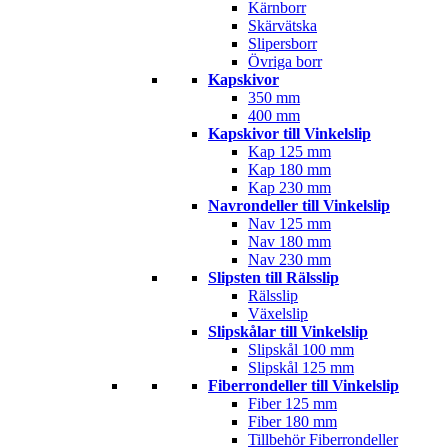
Kärnborr
Skärvätska
Slipersborr
Övriga borr
Kapskivor
350 mm
400 mm
Kapskivor till Vinkelslip
Kap 125 mm
Kap 180 mm
Kap 230 mm
Navrondeller till Vinkelslip
Nav 125 mm
Nav 180 mm
Nav 230 mm
Slipsten till Rälsslip
Rälsslip
Växelslip
Slipskålar till Vinkelslip
Slipskål 100 mm
Slipskål 125 mm
Fiberrondeller till Vinkelslip
Fiber 125 mm
Fiber 180 mm
Tillbehör Fiberrondeller