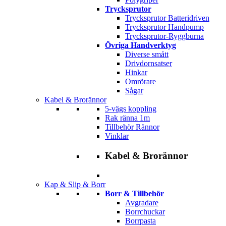
Trycksprutor
Trycksprutor Batteridriven
Trycksprutor Handpump
Trycksprutor-Ryggburna
Övriga Handverktyg
Diverse smått
Drivdornsatser
Hinkar
Omrörare
Sågar
Kabel & Brorännor
5-vägs koppling
Rak ränna 1m
Tillbehör Rännor
Vinklar
Kabel & Brorännor
Kap & Slip & Borr
Borr & Tillbehör
Avgradare
Borrchuckar
Borrpasta