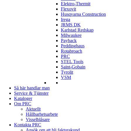
Elektro-Thermit
Flexovit
Husqvarna Construction
Irega
JRMS DK
Karlstad Redskap
Milwaukee
Payback
Peddinghaus
Rotabroach
PRC
STEL Tools
Saint-Gobain
Tyrolit
VSM
Så här handlar man
Service & Tjänster
Kataloger
Om PRC
Aktuellt
Hållbarhetsarbete
Visselblåsare
Kontakta PRC
Ansök om att bli fakturakund