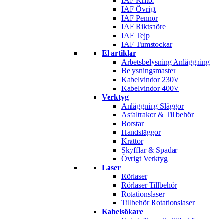
IAF Kritor
IAF Övrigt
IAF Pennor
IAF Riktsnöre
IAF Tejp
IAF Tumstockar
El artiklar
Arbetsbelysning Anläggning
Belysningsmaster
Kabelvindor 230V
Kabelvindor 400V
Verktyg
Anläggning Släggor
Asfaltrakor & Tillbehör
Borstar
Handsläggor
Krattor
Skyfflar & Spadar
Övrigt Verktyg
Laser
Rörlaser
Rörlaser Tillbehör
Rotationslaser
Tillbehör Rotationslaser
Kabelsökare