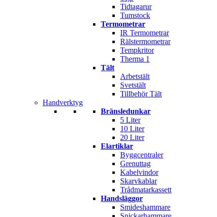
Tidtagarur
Tumstock
Termometrar
IR Termometrar
Rälstermometrar
Tempkritor
Therma 1
Tält
Arbetstält
Svetstält
Tillbehör Tält
Handverktyg
Bränsledunkar
5 Liter
10 Liter
20 Liter
Elartiklar
Byggcentraler
Grenuttag
Kabelvindor
Skarvkablar
Trådmatarkassett
Handsläggor
Smideshammare
Snickarhammare