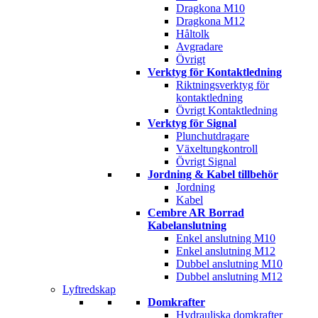
Dragkona M10
Dragkona M12
Håltolk
Avgradare
Övrigt
Verktyg för Kontaktledning
Riktningsverktyg för
kontaktledning
Övrigt Kontaktledning
Verktyg för Signal
Plunchutdragare
Växeltungkontroll
Övrigt Signal
Jordning & Kabel tillbehör
Jordning
Kabel
Cembre AR Borrad
Kabelanslutning
Enkel anslutning M10
Enkel anslutning M12
Dubbel anslutning M10
Dubbel anslutning M12
Lyftredskap
Domkrafter
Hydrauliska domkrafter