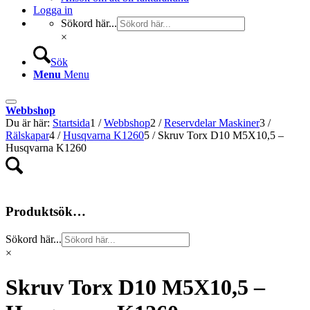
Logga in
Sökord här...
×
Sök
Menu
Menu
Webbshop
Du är här:
Startsida
1
/
Webbshop
2
/
Reservdelar Maskiner
3
/
Rälskapar
4
/
Husqvarna K1260
5
/
Skruv Torx D10 M5X10,5 –
Husqvarna K1260
Produktsök…
Sökord här...
×
Skruv Torx D10 M5X10,5 –