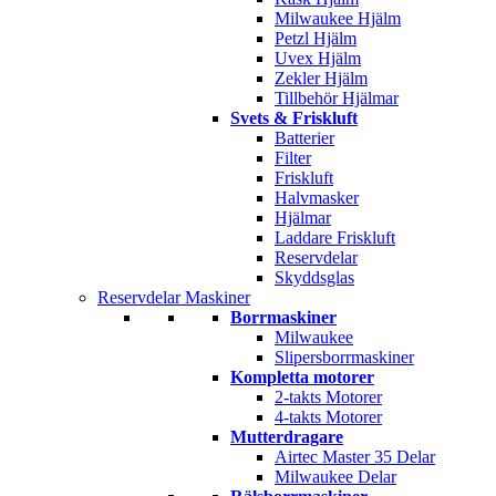
Milwaukee Hjälm
Petzl Hjälm
Uvex Hjälm
Zekler Hjälm
Tillbehör Hjälmar
Svets & Friskluft
Batterier
Filter
Friskluft
Halvmasker
Hjälmar
Laddare Friskluft
Reservdelar
Skyddsglas
Reservdelar Maskiner
Borrmaskiner
Milwaukee
Slipersborrmaskiner
Kompletta motorer
2-takts Motorer
4-takts Motorer
Mutterdragare
Airtec Master 35 Delar
Milwaukee Delar