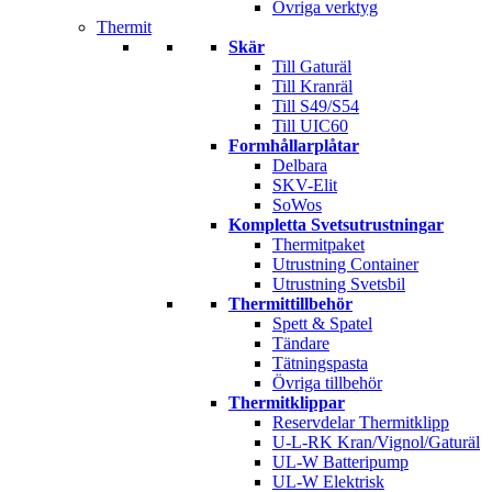
Övriga verktyg
Thermit
Skär
Till Gaturäl
Till Kranräl
Till S49/S54
Till UIC60
Formhållarplåtar
Delbara
SKV-Elit
SoWos
Kompletta Svetsutrustningar
Thermitpaket
Utrustning Container
Utrustning Svetsbil
Thermittillbehör
Spett & Spatel
Tändare
Tätningspasta
Övriga tillbehör
Thermitklippar
Reservdelar Thermitklipp
U-L-RK Kran/Vignol/Gaturäl
UL-W Batteripump
UL-W Elektrisk