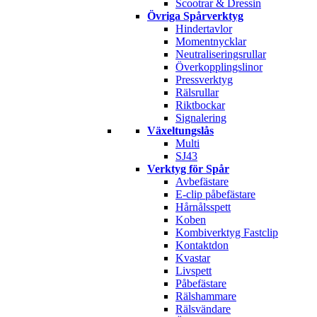
Scootrar & Dressin
Övriga Spårverktyg
Hindertavlor
Momentnycklar
Neutraliseringsrullar
Överkopplingslinor
Pressverktyg
Rälsrullar
Riktbockar
Signalering
Växeltungslås
Multi
SJ43
Verktyg för Spår
Avbefästare
E-clip påbefästare
Hårnålsspett
Koben
Kombiverktyg Fastclip
Kontaktdon
Kvastar
Livspett
Påbefästare
Rälshammare
Rälsvändare