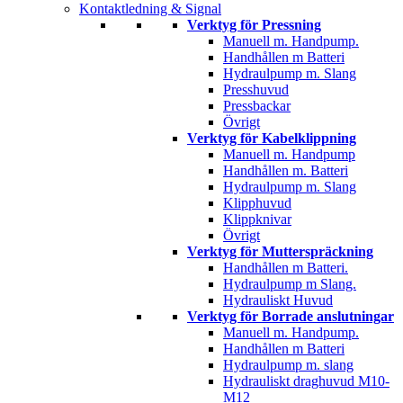
Kontaktledning & Signal
Verktyg för Pressning
Manuell m. Handpump.
Handhållen m Batteri
Hydraulpump m. Slang
Presshuvud
Pressbackar
Övrigt
Verktyg för Kabelklippning
Manuell m. Handpump
Handhållen m. Batteri
Hydraulpump m. Slang
Klipphuvud
Klippknivar
Övrigt
Verktyg för Mutterspräckning
Handhållen m Batteri.
Hydraulpump m Slang.
Hydrauliskt Huvud
Verktyg för Borrade anslutningar
Manuell m. Handpump.
Handhållen m Batteri
Hydraulpump m. slang
Hydrauliskt draghuvud M10-
M12