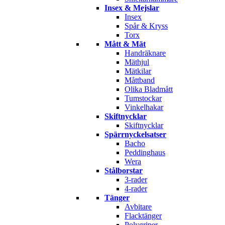
Insex & Mejslar
Insex
Spår & Kryss
Torx
Mått & Mät
Handräknare
Mäthjul
Mätkilar
Måttband
Olika Bladmått
Tumstockar
Vinkelhakar
Skiftnycklar
Skiftnycklar
Spärrnyckelsatser
Bacho
Peddinghaus
Wera
Stålborstar
3-rader
4-rader
Tänger
Avbitare
Flacktänger
Polygriper