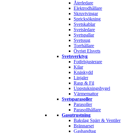
Återledare
Elektrodhållare
Skruvtvingar
Spricksökning
Svetskablar
Svetsledare
Svetspallar
Svetssug
Torrhållare
Övrigt Elsvets
Svetsverktyg
Fotfelsjusterare
Kilar
Knäskydd
Linjaler
Rasp & Fil
Uppstukningsbygel
Värmemattor
Svetsparasoller
Parasoller
Parasollhållare
Gasutrustning
Bakslag Spärr & Ventiler
Brännarset
Gashandtag