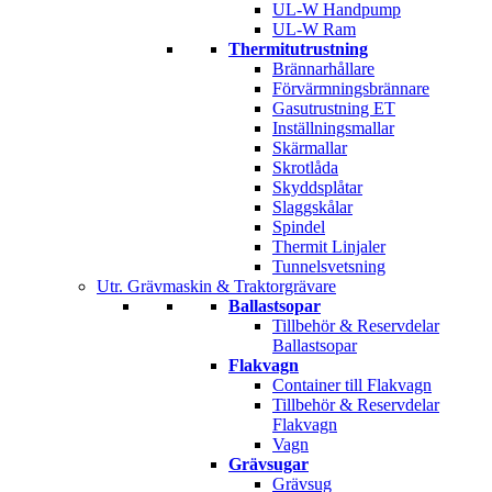
UL-W Handpump
UL-W Ram
Thermitutrustning
Brännarhållare
Förvärmningsbrännare
Gasutrustning ET
Inställningsmallar
Skärmallar
Skrotlåda
Skyddsplåtar
Slaggskålar
Spindel
Thermit Linjaler
Tunnelsvetsning
Utr. Grävmaskin & Traktorgrävare
Ballastsopar
Tillbehör & Reservdelar
Ballastsopar
Flakvagn
Container till Flakvagn
Tillbehör & Reservdelar
Flakvagn
Vagn
Grävsugar
Grävsug