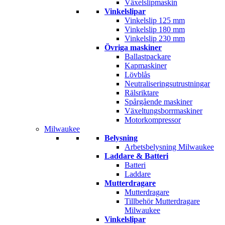
Växelslipmaskin
Vinkelslipar
Vinkelslip 125 mm
Vinkelslip 180 mm
Vinkelslip 230 mm
Övriga maskiner
Ballastpackare
Kapmaskiner
Lövblås
Neutraliseringsutrustningar
Rälsriktare
Spårgående maskiner
Växeltungsborrmaskiner
Motorkompressor
Milwaukee
Belysning
Arbetsbelysning Milwaukee
Laddare & Batteri
Batteri
Laddare
Mutterdragare
Mutterdragare
Tillbehör Mutterdragare
Milwaukee
Vinkelslipar