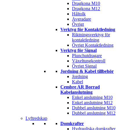
Dragkona M10
Dragkona M12
Håltolk
Avgradare
Övrigt
Verktyg för Kontaktledning
Riktningsverktyg för
kontaktledning
Övrigt Kontaktledning
Verktyg för Signal
Plunchutdragare
Växeltungkontroll
Övrigt Signal
Jordning & Kabel tillbehör
Jordning
Kabel
Cembre AR Borrad
Kabelanslutning
Enkel anslutning M10
Enkel anslutning M12
Dubbel anslutning M10
Dubbel anslutning M12
Lyftredskap
Domkrafter
Hydrauliska domkrafter