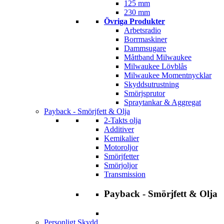
125 mm
230 mm
Övriga Produkter
Arbetsradio
Borrmaskiner
Dammsugare
Måttband Milwaukee
Milwaukee Lövblås
Milwaukee Momentnycklar
Skyddsutrustning
Smörjsprutor
Spraytankar & Aggregat
Payback - Smörjfett & Olja
2-Takts olja
Additiver
Kemikalier
Motoroljor
Smörjfetter
Smörjoljor
Transmission
Payback - Smörjfett & Olja
Personligt Skydd