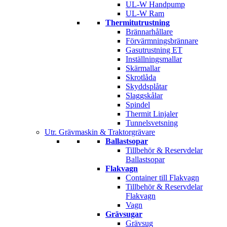
UL-W Handpump
UL-W Ram
Thermitutrustning
Brännarhållare
Förvärmningsbrännare
Gasutrustning ET
Inställningsmallar
Skärmallar
Skrotlåda
Skyddsplåtar
Slaggskålar
Spindel
Thermit Linjaler
Tunnelsvetsning
Utr. Grävmaskin & Traktorgrävare
Ballastsopar
Tillbehör & Reservdelar
Ballastsopar
Flakvagn
Container till Flakvagn
Tillbehör & Reservdelar
Flakvagn
Vagn
Grävsugar
Grävsug