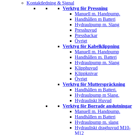
Kontaktledning & Signal
Verktyg för Pressning
Manuell m. Handpump.
Handhållen m Batteri
Hydraulpump m. Slang
Presshuvud
Pressbackar
Övrigt
Verktyg för Kabelklippning
Manuell m. Handpump
Handhållen m. Batteri
Hydraulpump m. Slang
Klipphuvud
Klippknivar
Övrigt
Verktyg för Mutterspräckning
Handhållen m Batteri.
Hydraulpump m Slang.
Hydrauliskt Huvud
Verktyg för Borrade anslutningar
Manuell m. Handpump.
Handhållen m Batteri
Hydraulpump m. slang
Hydrauliskt draghuvud M10-
M12