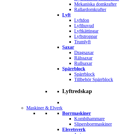
Mekaniska domkrafter
Rallardomkrafter
Lyft
Lyftdon
Lyfthuvud
Lyftkättingar
Lyftstroppar
Trumlyft
Saxar
Dragsaxar
Rälssaxar
Rullsaxar
Spärrblock
Spärrblock
Tillbehör Spärrblock
Lyftredskap
Maskiner & Elverk
Borrmaskiner
Kombihammare
Slipersborrmaskiner
Elsvetsverk