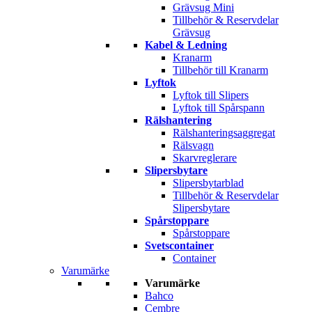
Grävsug Mini
Tillbehör & Reservdelar
Grävsug
Kabel & Ledning
Kranarm
Tillbehör till Kranarm
Lyftok
Lyftok till Slipers
Lyftok till Spårspann
Rälshantering
Rälshanteringsaggregat
Rälsvagn
Skarvreglerare
Slipersbytare
Slipersbytarblad
Tillbehör & Reservdelar
Slipersbytare
Spårstoppare
Spårstoppare
Svetscontainer
Container
Varumärke
Varumärke
Bahco
Cembre