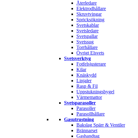
Återledare
Elektrodhållare
Skruvtvingar
Spricksökning
Svetskablar
Svetsledare
Svetspallar
Svetssug
Torrhållare
Övrigt Elsvets
Svetsverktyg
Fotfelsjusterare
Kilar
Knäskydd
Linjaler
Rasp & Fil
Uppstukningsbygel
Värmemattor
Svetsparasoller
Parasoller
Parasollhållare
Gasutrustning
Bakslag Spärr & Ventiler
Brännarset
Gashandtag