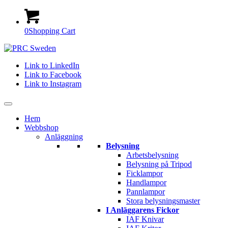
0
Shopping Cart
Link to LinkedIn
Link to Facebook
Link to Instagram
Hem
Webbshop
Anläggning
Belysning
Arbetsbelysning
Belysning på Tripod
Ficklampor
Handlampor
Pannlampor
Stora belysningsmaster
I Anläggarens Fickor
IAF Knivar