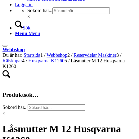
Logga in
Sökord här...
×
Sök
Menu
Menu
Webbshop
Du är här:
Startsida
1
/
Webbshop
2
/
Reservdelar Maskiner
3
/
Rälskapar
4
/
Husqvarna K1260
5
/
Låsmutter M 12 Husqvarna
K1260
Produktsök…
Sökord här...
×
Låsmutter M 12 Husqvarna