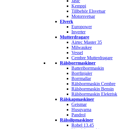
Jasic
Kemppi
Tillbehör Elsvetsar
Motorsvetsar
Elverk
Europower
Inverter
Mutterdragare
Airtec Master 35
Milwaukee
Vessel
Cembre Mutterdragare
Rälsborrmaskiner
Batteriborrmaskin
Borrlinjaler
Borrmallar
Rälsborrmaskin Cembre
Rälsborrmaskin Bensin
Rälsborrmaskin Elektrisk
Rälskapmaskiner
Geismar
Husqvarna
Pandrol
Rälsslipmaskiner
Robel 13.45