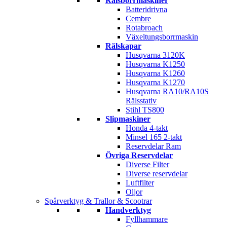
Rälsborrmaskiner
Batteridrivna
Cembre
Rotabroach
Växeltungsborrmaskin
Rälskapar
Husqvarna 3120K
Husqvarna K1250
Husqvarna K1260
Husqvarna K1270
Husqvarna RA10/RA10S
Rälsstativ
Stihl TS800
Slipmaskiner
Honda 4-takt
Minsel 165 2-takt
Reservdelar Ram
Övriga Reservdelar
Diverse Filter
Diverse reservdelar
Luftfilter
Oljor
Spårverktyg & Trallor & Scootrar
Handverktyg
Fyllhammare