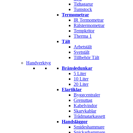
Tidtagarur
Tumstock
Termometrar
IR Termometrar
Rälstermometrar
Tempkritor
Therma 1
Tält
Arbetstält
Svetstält
Tillbehör Tält
Handverktyg
Bränsledunkar
5 Liter
10 Liter
20 Liter
Elartiklar
Byggcentraler
Grenuttag
Kabelvindor
Skarvkablar
Trådmatarkassett
Handsläggor
Smideshammare
Snickarhammare