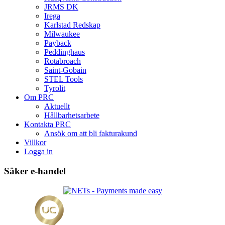
JRMS DK
Irega
Karlstad Redskap
Milwaukee
Payback
Peddinghaus
Rotabroach
Saint-Gobain
STEL Tools
Tyrolit
Om PRC
Aktuellt
Hållbarhetsarbete
Kontakta PRC
Ansök om att bli fakturakund
Villkor
Logga in
Säker e-handel