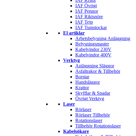
IAF Kritor
IAF Övrigt
IAF Pennor
IAF Riktsnöre
IAF Tejp
IAF Tumstockar
El artiklar
Arbetsbelysning Anläggning
Belysningsmaster
Kabelvindor 230V
Kabelvindor 400V
Verktyg
Anläggning Släggor
Asfaltrakor & Tillbehör
Borstar
Handsläggor
Krattor
Skyfflar & Spadar
Övrigt Verktyg
Laser
Rörlaser
Rörlaser Tillbehör
Rotationslaser
Tillbehör Rotationslaser
Kabelsökare