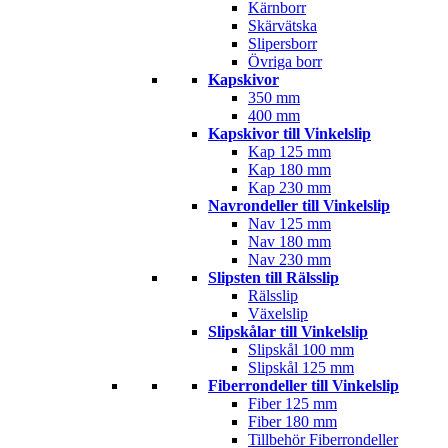
Kärnborr
Skärvätska
Slipersborr
Övriga borr
Kapskivor
350 mm
400 mm
Kapskivor till Vinkelslip
Kap 125 mm
Kap 180 mm
Kap 230 mm
Navrondeller till Vinkelslip
Nav 125 mm
Nav 180 mm
Nav 230 mm
Slipsten till Rälsslip
Rälsslip
Växelslip
Slipskålar till Vinkelslip
Slipskål 100 mm
Slipskål 125 mm
Fiberrondeller till Vinkelslip
Fiber 125 mm
Fiber 180 mm
Tillbehör Fiberrondeller