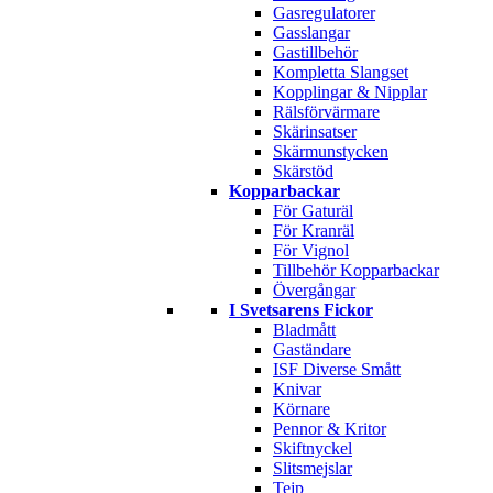
Gasregulatorer
Gasslangar
Gastillbehör
Kompletta Slangset
Kopplingar & Nipplar
Rälsförvärmare
Skärinsatser
Skärmunstycken
Skärstöd
Kopparbackar
För Gaturäl
För Kranräl
För Vignol
Tillbehör Kopparbackar
Övergångar
I Svetsarens Fickor
Bladmått
Gaständare
ISF Diverse Smått
Knivar
Körnare
Pennor & Kritor
Skiftnyckel
Slitsmejslar
Tejp