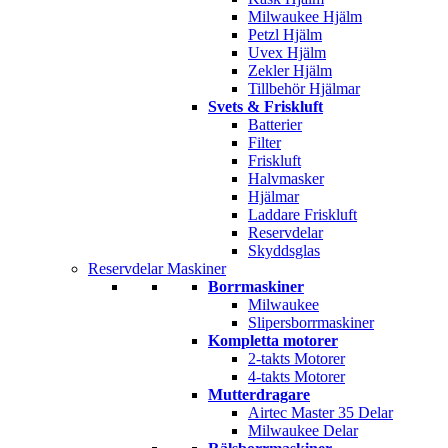
Milwaukee Hjälm
Petzl Hjälm
Uvex Hjälm
Zekler Hjälm
Tillbehör Hjälmar
Svets & Friskluft
Batterier
Filter
Friskluft
Halvmasker
Hjälmar
Laddare Friskluft
Reservdelar
Skyddsglas
Reservdelar Maskiner
Borrmaskiner
Milwaukee
Slipersborrmaskiner
Kompletta motorer
2-takts Motorer
4-takts Motorer
Mutterdragare
Airtec Master 35 Delar
Milwaukee Delar