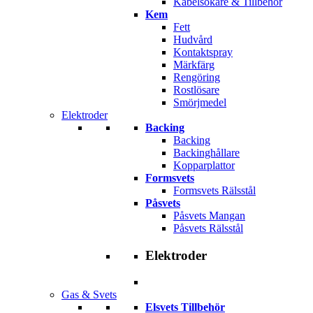
Kabelsökare & Tillbehör
Kem
Fett
Hudvård
Kontaktspray
Märkfärg
Rengöring
Rostlösare
Smörjmedel
Elektroder
Backing
Backing
Backinghållare
Kopparplattor
Formsvets
Formsvets Rälsstål
Påsvets
Påsvets Mangan
Påsvets Rälsstål
Elektroder
Gas & Svets
Elsvets Tillbehör