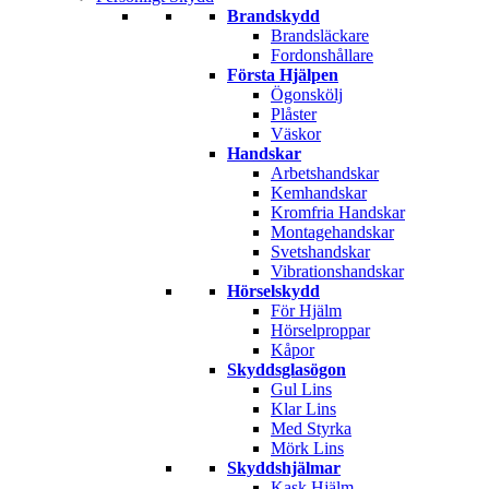
Brandskydd
Brandsläckare
Fordonshållare
Första Hjälpen
Ögonskölj
Plåster
Väskor
Handskar
Arbetshandskar
Kemhandskar
Kromfria Handskar
Montagehandskar
Svetshandskar
Vibrationshandskar
Hörselskydd
För Hjälm
Hörselproppar
Kåpor
Skyddsglasögon
Gul Lins
Klar Lins
Med Styrka
Mörk Lins
Skyddshjälmar
Kask Hjälm