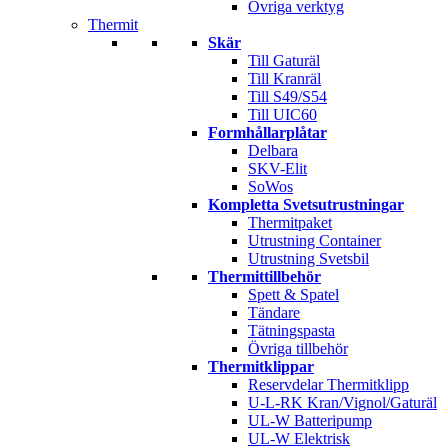
Övriga verktyg
Thermit
Skär
Till Gaturäl
Till Kranräl
Till S49/S54
Till UIC60
Formhållarplåtar
Delbara
SKV-Elit
SoWos
Kompletta Svetsutrustningar
Thermitpaket
Utrustning Container
Utrustning Svetsbil
Thermittillbehör
Spett & Spatel
Tändare
Tätningspasta
Övriga tillbehör
Thermitklippar
Reservdelar Thermitklipp
U-L-RK Kran/Vignol/Gaturäl
UL-W Batteripump
UL-W Elektrisk