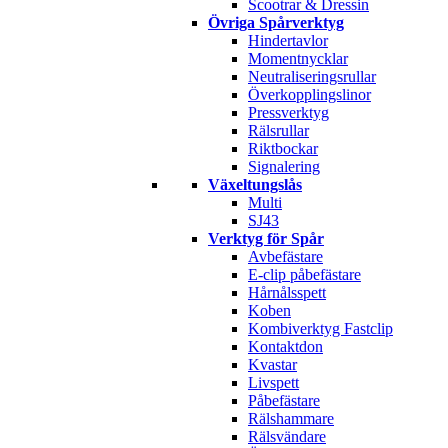
Scootrar & Dressin
Övriga Spårverktyg
Hindertavlor
Momentnycklar
Neutraliseringsrullar
Överkopplingslinor
Pressverktyg
Rälsrullar
Riktbockar
Signalering
Växeltungslås
Multi
SJ43
Verktyg för Spår
Avbefästare
E-clip påbefästare
Hårnålsspett
Koben
Kombiverktyg Fastclip
Kontaktdon
Kvastar
Livspett
Påbefästare
Rälshammare
Rälsvändare