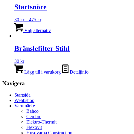
Startsnöre
Prisintervall:
30
kr
–
475
kr
30 kr
Den
till
här
Välj alternativ
475 kr
produkten
har
flera
Bränslefilter Stihl
varianter.
De
30
kr
olika
alternativen
Lägg till i varukorg
Detaljinfo
kan
väljas
Navigera
på
produktsidan
Startsida
Webbshop
Varumärke
Bahco
Cembre
Elektro-Thermit
Flexovit
Husqvarna Construction