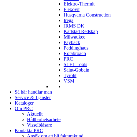
Elektro-Thermit
Flexovit
Husqvarna Construction
Irega
JRMS DK
Karlstad Redskap
Milwaukee
Payback
Peddinghaus
Rotabroach
PRC
STEL Tools
Saint-Gobain
Tyrolit
VSM
Så här handlar man
Service & Tjänster
Kataloger
Om PRC
Aktuellt
Hållbarhetsarbete
Visselblåsare
Kontakta PRC
Ansök om att bli fakturakund