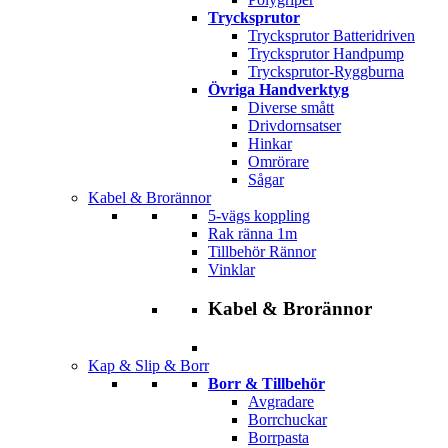
Trycksprutor
Trycksprutor Batteridriven
Trycksprutor Handpump
Trycksprutor-Ryggburna
Övriga Handverktyg
Diverse smått
Drivdornsatser
Hinkar
Omrörare
Sågar
Kabel & Brorännor
5-vägs koppling
Rak ränna 1m
Tillbehör Rännor
Vinklar
Kabel & Brorännor
Kap & Slip & Borr
Borr & Tillbehör
Avgradare
Borrchuckar
Borrpasta