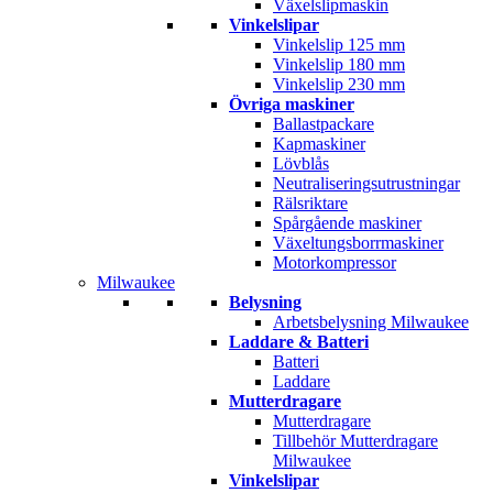
Växelslipmaskin
Vinkelslipar
Vinkelslip 125 mm
Vinkelslip 180 mm
Vinkelslip 230 mm
Övriga maskiner
Ballastpackare
Kapmaskiner
Lövblås
Neutraliseringsutrustningar
Rälsriktare
Spårgående maskiner
Växeltungsborrmaskiner
Motorkompressor
Milwaukee
Belysning
Arbetsbelysning Milwaukee
Laddare & Batteri
Batteri
Laddare
Mutterdragare
Mutterdragare
Tillbehör Mutterdragare
Milwaukee
Vinkelslipar