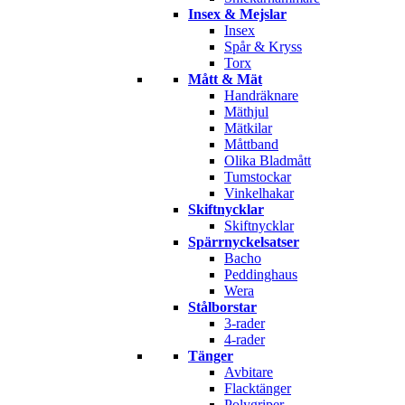
Insex & Mejslar
Insex
Spår & Kryss
Torx
Mått & Mät
Handräknare
Mäthjul
Mätkilar
Måttband
Olika Bladmått
Tumstockar
Vinkelhakar
Skiftnycklar
Skiftnycklar
Spärrnyckelsatser
Bacho
Peddinghaus
Wera
Stålborstar
3-rader
4-rader
Tänger
Avbitare
Flacktänger
Polygriper