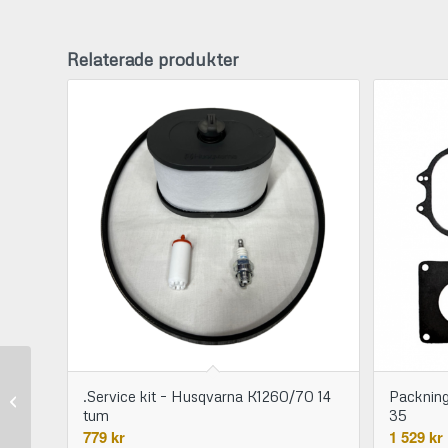
Relaterade produkter
Mätdel för
Rälsförhöjning till
Packning
.Service kit – Husqvarna K1260/70 14
Spårmått SOLA
35
tum
GWO40 (1435 mm)
1 529
kr
779
kr