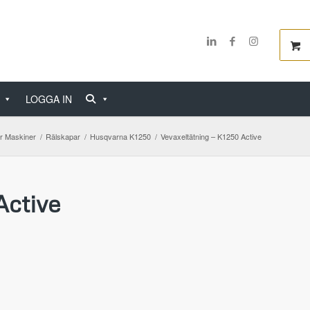
LOGGA IN
r Maskiner
/
Rälskapar
/
Husqvarna K1250
/
Vevaxeltätning – K1250 Active
Active