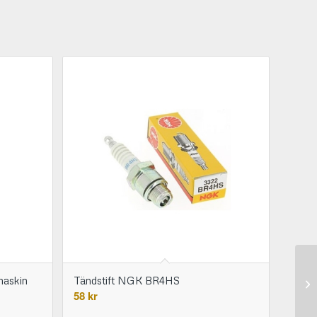
maskin
Tändstift NGK BR4HS
58
kr