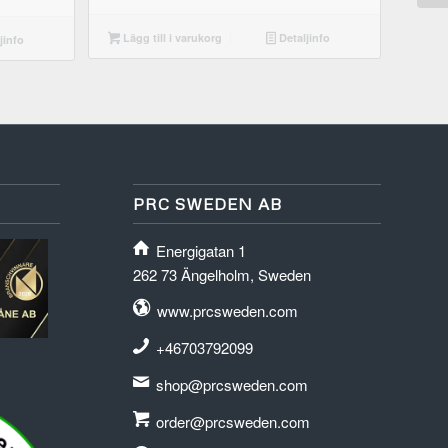
Lägg till i varukorg
Detaljinfo
jinfo
PRC SWEDEN AB
Energigatan 1
262 73 Ängelholm, Sweden
www.prcsweden.com
+46703792099
shop@prcsweden.com
order@prcsweden.com