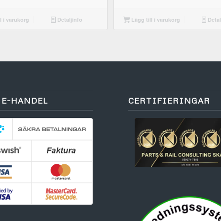
l i varukorg
Detaljinfo
Lägg till i varukorg
Detal
 E-HANDEL
CERTIFIERINGAR