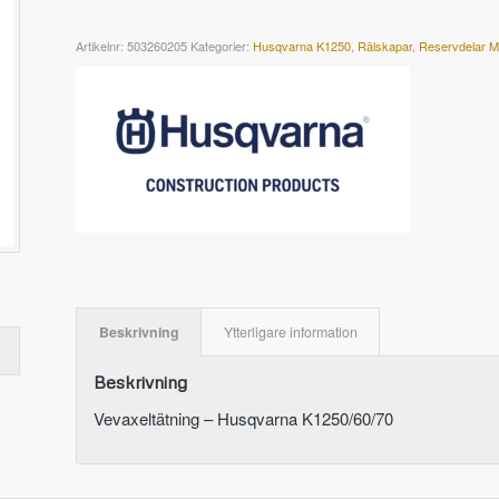
Artikelnr:
503260205
Kategorier:
Husqvarna K1250
,
Rälskapar
,
Reservdelar M
Beskrivning
Ytterligare information
Beskrivning
Vevaxeltätning – Husqvarna K1250/60/70